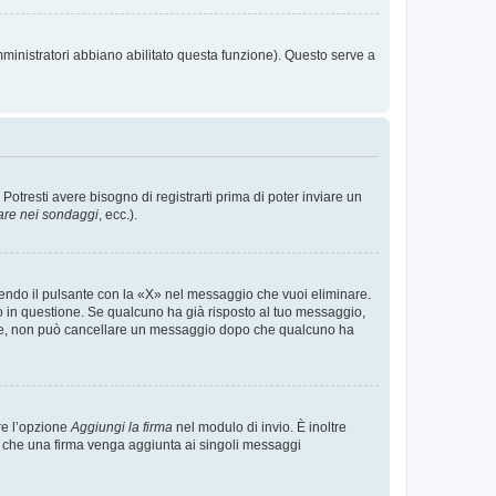
mministratori abbiano abilitato questa funzione). Questo serve a
tresti avere bisogno di registrarti prima di poter inviare un
are nei sondaggi
, ecc.).
endo il pulsante con la «X» nel messaggio che vuoi eliminare.
in questione. Se qualcuno ha già risposto al tuo messaggio,
mente, non può cancellare un messaggio dopo che qualcuno ha
re l’opzione
Aggiungi la firma
nel modulo di invio. È inoltre
re che una firma venga aggiunta ai singoli messaggi