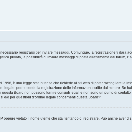
necessario registrarsi per inviare messaggi. Comunque, la registrazione ti darà acce
tica privata, la possibilità di inviare messaggi di posta direttamente dal forum, l’is
 1998, è una legge statunitense che richiede ai siti web di poter raccogliere le info
re legale, permettendo la registrazione delle informazioni scritte dal minore. Se hai
i questa Board non possono fornire consigli legali e non sono un punto di contatto p
i e/o per questioni d’ordine legale concernenti questa Board?”.
 IP oppure vietato il nome utente che stai tentando di registrare. Può anche aver disab