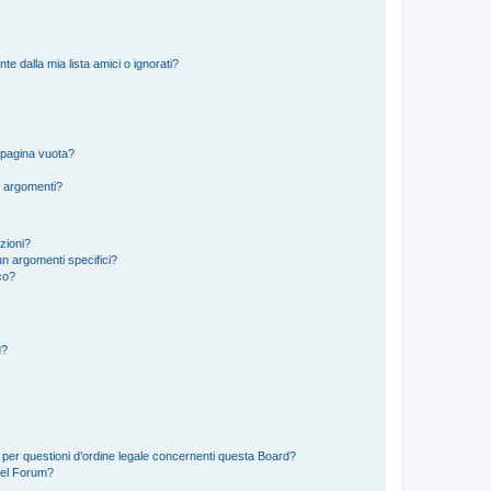
 dalla mia lista amici o ignorati?
 pagina vuota?
i argomenti?
izioni?
n argomenti specifici?
co?
d?
 per questioni d’ordine legale concernenti questa Board?
del Forum?