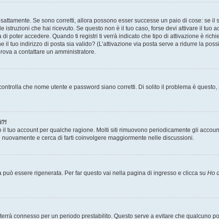
sattamente. Se sono corretti, allora possono esser successe un paio di cose: se il 
le istruzioni che hai ricevuto. Se questo non è il tuo caso, forse devi attivare il tu
di poter accedere. Quando ti registri ti verrà indicato che tipo di attivazione è richi
e il tuo indirizzo di posta sia valido? (L’attivazione via posta serve a ridurre la po
 prova a contattare un amministratore.
ontrolla che nome utente e password siano corretti. Di solito il problema è questo, a
i?!
o il tuo account per qualche ragione. Molti siti rimuovono periodicamente gli accoun
ti nuovamente e cerca di farti coinvolgere maggiormente nelle discussioni.
uò essere rigenerata. Per far questo vai nella pagina di ingresso e clicca su
Ho d
a ti terrà connesso per un periodo prestabilito. Questo serve a evitare che qualcuno