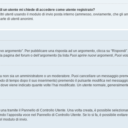
 di un utente mi chiede di accedere come utente registrato?
altri utenti usando il modulo di invio posta interno (ammesso, ovviamente, che gli a
arte di utenti anonimi.
 argomento”. Per pubblicare una risposta ad un argomento, clicca su “Rispondi”. Po
la pagina del forum o dell’argomento (la lista
Puoi aprire nuovi argomenti
,
Puoi vot
 tu non sia un amministratore o un moderatore. Puoi cancellare un messaggio prem
iodo di tempo dopo il suo inserimento) premendo il pulsante
modifica
nel messaggio 
nto dove viene indicato quante volte l’hai modificato. Un utente normale, general
a tramite il Pannello di Controllo Utente. Una volta creata, è possibile seleziona
ndo l’apposita voce nel Pannello di Controllo Utente. Se lo si fa, è possibile evita
el modulo di invio.