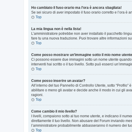
Ho cambiato il fuso orario ma l’ora è ancora sbagliata!
Se sei sicuro di aver impostato il fuso orario corretto e l’ora è
Top
La mia lingua non è nella lista!
L’amministratore potrebbe non aver installato il pacchetto lingu
fare tu una nuova traduzione. Puoi trovare altre informazioni su
Top
Come posso mostrare un’immagine sotto il mio nome utent
Ci possono essere due immagini sotto un nome utente quando si
interventi hai scritto o il tuo livello. Sotto può esserci un’imm
Top
Come posso inserire un avatar?
All’interno del tuo Pannello di Controllo Utente, sotto “Profilo
abilitare o meno gli avatar e decide anche il modo in cui gli av
ragioni.
Top
Come cambio il mio livello?
I livelli, compaiono sotto al tuo nome utente, e indicano il nu
direttamente il tuo livello. Non abusare del Forum inviando me
l’amministratore probabilmente abbasseranno il numero dei tu
Top