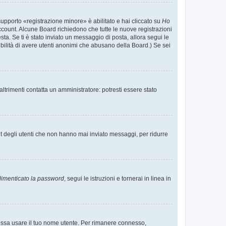
supporto «registrazione minore» è abilitato e hai cliccato su
Ho
o account. Alcune Board richiedono che tutte le nuove registrazioni
esta. Se ti è stato inviato un messaggio di posta, allora segui le
ssibilità di avere utenti anonimi che abusano della Board.) Se sei
ltrimenti contatta un amministratore: potresti essere stato
t degli utenti che non hanno mai inviato messaggi, per ridurre
imenticato la password
, segui le istruzioni e tornerai in linea in
 possa usare il tuo nome utente. Per rimanere connesso,