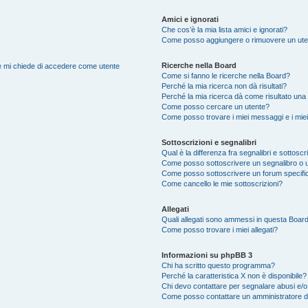
Amici e ignorati
Che cos’è la mia lista amici e ignorati?
Come posso aggiungere o rimuovere un utente
Ricerche nella Board
nte mi chiede di accedere come utente
Come si fanno le ricerche nella Board?
Perché la mia ricerca non dà risultati?
Perché la mia ricerca dà come risultato una
Come posso cercare un utente?
Come posso trovare i miei messaggi e i mie
Sottoscrizioni e segnalibri
Qual è la differenza fra segnalibri e sottoscr
Come posso sottoscrivere un segnalibro o u
Come posso sottoscrivere un forum specifi
Come cancello le mie sottoscrizioni?
Allegati
Quali allegati sono ammessi in questa Boar
Come posso trovare i miei allegati?
Informazioni su phpBB 3
Chi ha scritto questo programma?
Perché la caratteristica X non è disponibile?
Chi devo contattare per segnalare abusi e/o
Come posso contattare un amministratore 