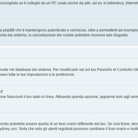
sigliato se ti colleghi da un PC usato anche da altri, ad es. in biblioteca, Internet
 da phpBB che ti mantengono autenticato e connesso, oltre a permetterti ad esempio d
scita dal sistema, la cancellazione dei cookie potrebbe risolvere tale disguido.
servate nel database del sistema. Per modificarle vai sul tuo Pannello di Controllo
re tutte le tue impostazioni e le preferenze.
a?
zione
Nascondi il tuo stato in linea
. Attivando questa opzione, apparirai solo agli ammi
ndo potrebbe essere quella di un fuso orario differente dal tuo. Se così fosse, devi 
ydney, ecc. Nota che solo gli utenti registrati possono cambiare il fuso orario e mol