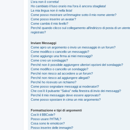
L’ora non è corretta!
Ho cambiato il fuso orario ma l’ora è ancora sbagliata!
La mia lingua non è nella lista!
Come posso mostrare un’immagine sotto il mio nome utente?
Come posso inserire un avatar?
Come cambio il mio livello?
Perché quando clicco sul collegamento all’indirizzo di posta di un ute
registrato?
Inviare Messaggi
Come apro un argomento o invio un messaggio in un forum?
Come modifico o cancello un messaggio?
Come aggiungo una firma ai miei messaggi?
Come creo un sondaggio?
Perché non è possibile aggiungere ulteriori opzioni del sondaggio?
Come modifico o cancello un sondaggio?
Perché non riesco ad accedere a un forum?
Perché non riesco ad aggiungere allegati?
Perché ho ricevuto un richiamo?
Come posso segnalare messaggi ai moderatori?
Che cos’è il pulsante “Salva” nella finestra di invio dei messaggi?
Perché il mio messaggio deve essere approvato?
Come posso spostare in cima un mio argomento?
Formattazione e tipi di argomenti
Cos’è il BBCode?
Posso usare l’HTML?
Cosa sono le emoticon?
Posso inserire delle immagini?