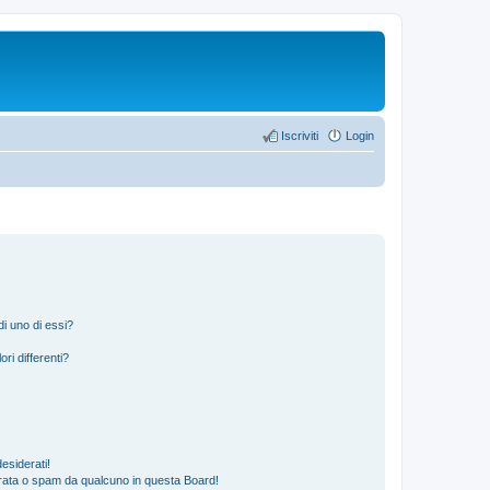
Iscriviti
Login
i uno di essi?
ri differenti?
esiderati!
rata o spam da qualcuno in questa Board!