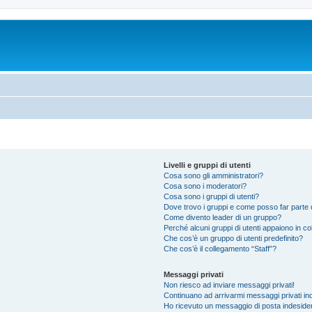
Livelli e gruppi di utenti
Cosa sono gli amministratori?
Cosa sono i moderatori?
Cosa sono i gruppi di utenti?
Dove trovo i gruppi e come posso far parte d
Come divento leader di un gruppo?
Perché alcuni gruppi di utenti appaiono in colo
Che cos’è un gruppo di utenti predefinito?
Che cos’è il collegamento “Staff”?
Messaggi privati
Non riesco ad inviare messaggi privati!
Continuano ad arrivarmi messaggi privati ind
Ho ricevuto un messaggio di posta indeside