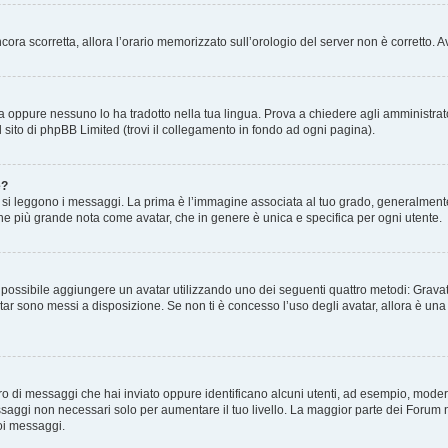
 ancora scorretta, allora l’orario memorizzato sull’orologio del server non è corretto
a oppure nessuno lo ha tradotto nella tua lingua. Prova a chiedere agli amministrator
l sito di phpBB Limited (trovi il collegamento in fondo ad ogni pagina).
e?
 leggono i messaggi. La prima è l’immagine associata al tuo grado, generalmente ha
agine più grande nota come avatar, che in genere è unica e specifica per ogni utente.
” è possibile aggiungere un avatar utilizzando uno dei seguenti quattro metodi: Gra
atar sono messi a disposizione. Se non ti è concesso l’uso degli avatar, allora è un
mero di messaggi che hai inviato oppure identificano alcuni utenti, ad esempio, mode
ssaggi non necessari solo per aumentare il tuo livello. La maggior parte dei Forum
oi messaggi.