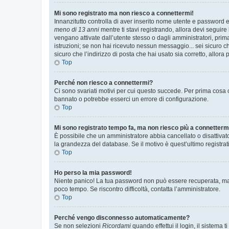
Mi sono registrato ma non riesco a connettermi!
Innanzitutto controlla di aver inserito nome utente e password e
meno di 13 anni
mentre ti stavi registrando, allora devi seguire 
vengano attivate dall’utente stesso o dagli amministratori, prima 
istruzioni; se non hai ricevuto nessun messaggio... sei sicuro ch
sicuro che l’indirizzo di posta che hai usato sia corretto, allora
Top
Perché non riesco a connettermi?
Ci sono svariati motivi per cui questo succede. Per prima cosa c
bannato o potrebbe esserci un errore di configurazione.
Top
Mi sono registrato tempo fa, ma non riesco più a connetterm
È possibile che un amministratore abbia cancellato o disattivat
la grandezza del database. Se il motivo è quest’ultimo registra
Top
Ho perso la mia password!
Niente panico! La tua password non può essere recuperata, ma p
poco tempo. Se riscontro difficoltà, contatta l’amministratore.
Top
Perché vengo disconnesso automaticamente?
Se non selezioni
Ricordami
quando effettui il login, il sistem