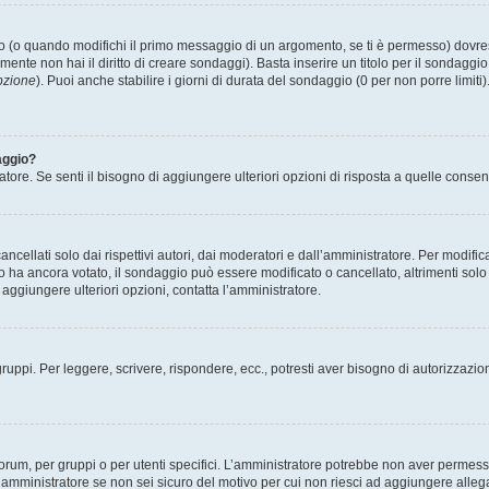
(o quando modifichi il primo messaggio di un argomento, se ti è permesso) dovrest
mente non hai il diritto di creare sondaggi). Basta inserire un titolo per il sondaggi
pzione
). Puoi anche stabilire i giorni di durata del sondaggio (0 per non porre limiti
aggio?
atore. Se senti il bisogno di aggiungere ulteriori opzioni di risposta a quelle consen
cellati solo dai rispettivi autori, dai moderatori e dall’amministratore. Per modifi
 ancora votato, il sondaggio può essere modificato o cancellato, altrimenti solo i 
aggiungere ulteriori opzioni, contatta l’amministratore.
gruppi. Per leggere, scrivere, rispondere, ecc., potresti aver bisogno di autorizzazio
rum, per gruppi o per utenti specifici. L’amministratore potrebbe non aver permesso a
’amministratore se non sei sicuro del motivo per cui non riesci ad aggiungere allega