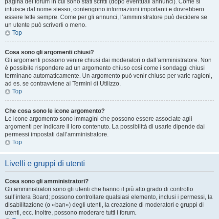
pagina del forum in cui sono stati scritti (dopo eventuali annunci). Come si
intuisce dal nome stesso, contengono informazioni importanti e dovrebbero
essere lette sempre. Come per gli annunci, l’amministratore può decidere se
un utente può scriverli o meno.
Top
Cosa sono gli argomenti chiusi?
Gli argomenti possono venire chiusi dai moderatori o dall’amministratore. Non
è possibile rispondere ad un argomento chiuso così come i sondaggi chiusi
terminano automaticamente. Un argomento può venir chiuso per varie ragioni,
ad es. se contravviene ai Termini di Utilizzo.
Top
Che cosa sono le icone argomento?
Le icone argomento sono immagini che possono essere associate agli
argomenti per indicare il loro contenuto. La possibilità di usarle dipende dai
permessi impostati dall’amministratore.
Top
Livelli e gruppi di utenti
Cosa sono gli amministratori?
Gli amministratori sono gli utenti che hanno il più alto grado di controllo
sull’intera Board; possono controllare qualsiasi elemento, inclusi i permessi, la
disabilitazione (o «ban») degli utenti, la creazione di moderatori e gruppi di
utenti, ecc. Inoltre, possono moderare tutti i forum.