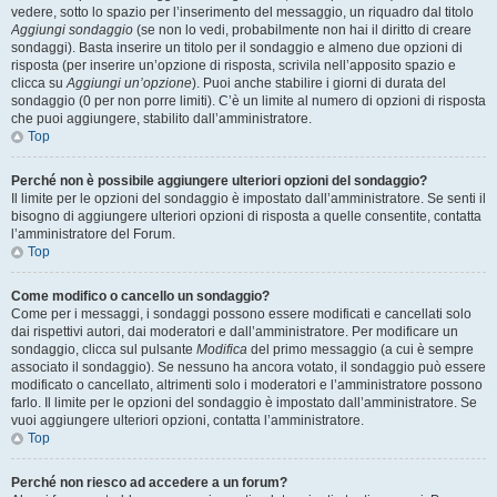
vedere, sotto lo spazio per l’inserimento del messaggio, un riquadro dal titolo
Aggiungi sondaggio
(se non lo vedi, probabilmente non hai il diritto di creare
sondaggi). Basta inserire un titolo per il sondaggio e almeno due opzioni di
risposta (per inserire un’opzione di risposta, scrivila nell’apposito spazio e
clicca su
Aggiungi un’opzione
). Puoi anche stabilire i giorni di durata del
sondaggio (0 per non porre limiti). C’è un limite al numero di opzioni di risposta
che puoi aggiungere, stabilito dall’amministratore.
Top
Perché non è possibile aggiungere ulteriori opzioni del sondaggio?
Il limite per le opzioni del sondaggio è impostato dall’amministratore. Se senti il
bisogno di aggiungere ulteriori opzioni di risposta a quelle consentite, contatta
l’amministratore del Forum.
Top
Come modifico o cancello un sondaggio?
Come per i messaggi, i sondaggi possono essere modificati e cancellati solo
dai rispettivi autori, dai moderatori e dall’amministratore. Per modificare un
sondaggio, clicca sul pulsante
Modifica
del primo messaggio (a cui è sempre
associato il sondaggio). Se nessuno ha ancora votato, il sondaggio può essere
modificato o cancellato, altrimenti solo i moderatori e l’amministratore possono
farlo. Il limite per le opzioni del sondaggio è impostato dall’amministratore. Se
vuoi aggiungere ulteriori opzioni, contatta l’amministratore.
Top
Perché non riesco ad accedere a un forum?