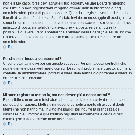
non è il tuo caso, forse devi attivare il tuo account. Alcune Board richiedono
che tutte le nuove registrazioni vengano attivate dall’utente stesso o dagli
amministratori, prima di poter accedere. Quando ti registri ti verrà indicato che
tipo di attivazione è richiesta. Se ti è stato inviato un messaggio di posta, allora
segui le istruzioni; se non hai ricevuto nessun messaggio... sei sicuro che il tuo
indirizzo di posta sia valido? (L’attivazione via posta serve a ridurre la
possibilità di avere utenti anonimi che abusano della Board.) Se sei sicuro che
l’indirizzo di posta che hai usato sia corretto, allora prova a contattare un
amministratore.
Top
Perché non riesco a connettermi?
Ci sono svariati motivi per cui questo succede. Per prima cosa controlla che
nome utente e password siano corretti. Di solito il problema è questo, altrimenti
contatta un amministratore: potresti essere stato bannato o potrebbe esserci un
errore di configurazione.
Top
Mi sono registrato tempo fa, ma non riesco più a connettermi?!
È possibile che un amministratore abbia cancellato o disattivato il tuo account
per qualche ragione. Molti siti rimuovono periodicamente gli account degli
utenti che non hanno mai inviato messaggi, per ridurre la grandezza del
database. Se il motivo è quest’ultimo registrati nuovamente e cerca di farti
coinvolgere maggiormente nelle discussioni.
Top