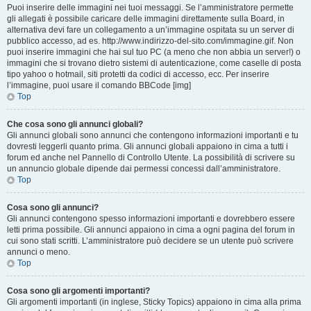
Puoi inserire delle immagini nei tuoi messaggi. Se l’amministratore permette
gli allegati è possibile caricare delle immagini direttamente sulla Board, in
alternativa devi fare un collegamento a un’immagine ospitata su un server di
pubblico accesso, ad es. http://www.indirizzo-del-sito.com/immagine.gif. Non
puoi inserire immagini che hai sul tuo PC (a meno che non abbia un server!) o
immagini che si trovano dietro sistemi di autenticazione, come caselle di posta
tipo yahoo o hotmail, siti protetti da codici di accesso, ecc. Per inserire
l’immagine, puoi usare il comando BBCode [img]
Top
Che cosa sono gli annunci globali?
Gli annunci globali sono annunci che contengono informazioni importanti e tu
dovresti leggerli quanto prima. Gli annunci globali appaiono in cima a tutti i
forum ed anche nel Pannello di Controllo Utente. La possibilità di scrivere su
un annuncio globale dipende dai permessi concessi dall’amministratore.
Top
Cosa sono gli annunci?
Gli annunci contengono spesso informazioni importanti e dovrebbero essere
letti prima possibile. Gli annunci appaiono in cima a ogni pagina del forum in
cui sono stati scritti. L’amministratore può decidere se un utente può scrivere
annunci o meno.
Top
Cosa sono gli argomenti importanti?
Gli argomenti importanti (in inglese, Sticky Topics) appaiono in cima alla prima