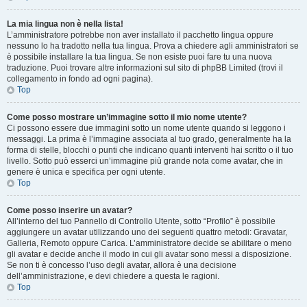
La mia lingua non è nella lista!
L’amministratore potrebbe non aver installato il pacchetto lingua oppure
nessuno lo ha tradotto nella tua lingua. Prova a chiedere agli amministratori se
è possibile installare la tua lingua. Se non esiste puoi fare tu una nuova
traduzione. Puoi trovare altre informazioni sul sito di phpBB Limited (trovi il
collegamento in fondo ad ogni pagina).
Top
Come posso mostrare un’immagine sotto il mio nome utente?
Ci possono essere due immagini sotto un nome utente quando si leggono i
messaggi. La prima è l’immagine associata al tuo grado, generalmente ha la
forma di stelle, blocchi o punti che indicano quanti interventi hai scritto o il tuo
livello. Sotto può esserci un’immagine più grande nota come avatar, che in
genere è unica e specifica per ogni utente.
Top
Come posso inserire un avatar?
All’interno del tuo Pannello di Controllo Utente, sotto “Profilo” è possibile
aggiungere un avatar utilizzando uno dei seguenti quattro metodi: Gravatar,
Galleria, Remoto oppure Carica. L’amministratore decide se abilitare o meno
gli avatar e decide anche il modo in cui gli avatar sono messi a disposizione.
Se non ti è concesso l’uso degli avatar, allora è una decisione
dell’amministrazione, e devi chiedere a questa le ragioni.
Top