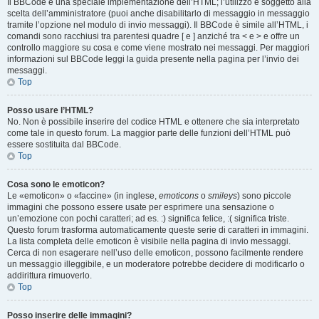
Il BBCode è una speciale implementazione dell’HTML; l’utilizzo è soggetto alla
scelta dell’amministratore (puoi anche disabilitarlo di messaggio in messaggio
tramite l’opzione nel modulo di invio messaggi). Il BBCode è simile all’HTML, i
comandi sono racchiusi tra parentesi quadre [ e ] anziché tra < e > e offre un
controllo maggiore su cosa e come viene mostrato nei messaggi. Per maggiori
informazioni sul BBCode leggi la guida presente nella pagina per l’invio dei
messaggi.
Top
Posso usare l’HTML?
No. Non è possibile inserire del codice HTML e ottenere che sia interpretato
come tale in questo forum. La maggior parte delle funzioni dell’HTML può
essere sostituita dal BBCode.
Top
Cosa sono le emoticon?
Le «emoticon» o «faccine» (in inglese,
emoticons
o
smileys
) sono piccole
immagini che possono essere usate per esprimere una sensazione o
un’emozione con pochi caratteri; ad es. :) significa felice, :( significa triste.
Questo forum trasforma automaticamente queste serie di caratteri in immagini.
La lista completa delle emoticon è visibile nella pagina di invio messaggi.
Cerca di non esagerare nell’uso delle emoticon, possono facilmente rendere
un messaggio illeggibile, e un moderatore potrebbe decidere di modificarlo o
addirittura rimuoverlo.
Top
Posso inserire delle immagini?