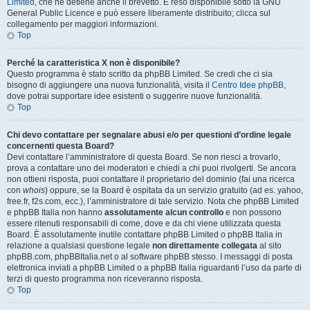
Limited
, che ne detiene anche il brevetto. È reso disponibile sotto la GNU
General Public Licence e può essere liberamente distribuito; clicca sul
collegamento per maggiori informazioni.
Top
Perché la caratteristica X non è disponibile?
Questo programma è stato scritto da phpBB Limited. Se credi che ci sia
bisogno di aggiungere una nuova funzionalità, visita il
Centro Idee phpBB
,
dove potrai supportare idee esistenti o suggerire nuove funzionalità.
Top
Chi devo contattare per segnalare abusi e/o per questioni d’ordine legale
concernenti questa Board?
Devi contattare l’amministratore di questa Board. Se non riesci a trovarlo,
prova a contattare uno dei moderatori e chiedi a chi puoi rivolgerti. Se ancora
non ottieni risposta, puoi contattare il proprietario del dominio (fai una ricerca
con
whois
) oppure, se la Board è ospitata da un servizio gratuito (ad es. yahoo,
free.fr, f2s.com, ecc.), l’amministratore di tale servizio. Nota che phpBB Limited
e phpBB Italia non hanno
assolutamente alcun controllo
e non possono
essere ritenuti responsabili di come, dove e da chi viene utilizzata questa
Board. È assolutamente inutile contattare phpBB Limited o phpBB Italia in
relazione a qualsiasi questione legale
non direttamente collegata
al sito
phpBB.com, phpBBItalia.net o al software phpBB stesso. I messaggi di posta
elettronica inviati a phpBB Limited o a phpBB Italia riguardanti l’uso da parte di
terzi di questo programma non riceveranno risposta.
Top