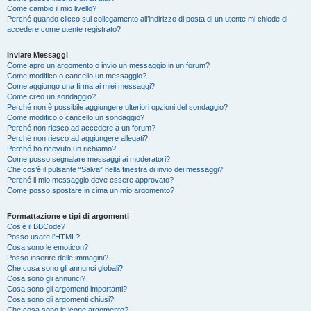
Come cambio il mio livello?
Perché quando clicco sul collegamento all’indirizzo di posta di un utente mi chiede di
accedere come utente registrato?
Inviare Messaggi
Come apro un argomento o invio un messaggio in un forum?
Come modifico o cancello un messaggio?
Come aggiungo una firma ai miei messaggi?
Come creo un sondaggio?
Perché non è possibile aggiungere ulteriori opzioni del sondaggio?
Come modifico o cancello un sondaggio?
Perché non riesco ad accedere a un forum?
Perché non riesco ad aggiungere allegati?
Perché ho ricevuto un richiamo?
Come posso segnalare messaggi ai moderatori?
Che cos’è il pulsante “Salva” nella finestra di invio dei messaggi?
Perché il mio messaggio deve essere approvato?
Come posso spostare in cima un mio argomento?
Formattazione e tipi di argomenti
Cos’è il BBCode?
Posso usare l’HTML?
Cosa sono le emoticon?
Posso inserire delle immagini?
Che cosa sono gli annunci globali?
Cosa sono gli annunci?
Cosa sono gli argomenti importanti?
Cosa sono gli argomenti chiusi?
Che cosa sono le icone argomento?