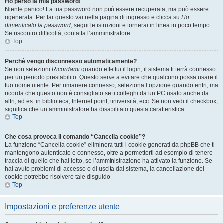
Ho perso la mia password!
Niente panico! La tua password non può essere recuperata, ma può essere
rigenerata. Per far questo vai nella pagina di ingresso e clicca su
Ho
dimenticato la password
, segui le istruzioni e tornerai in linea in poco tempo.
Se riscontro difficoltà, contatta l’amministratore.
Top
Perché vengo disconnesso automaticamente?
Se non selezioni
Ricordami
quando effettui il login, il sistema ti terrà connesso
per un periodo prestabilito. Questo serve a evitare che qualcuno possa usare il
tuo nome utente. Per rimanere connesso, seleziona l’opzione quando entri, ma
ricorda che questo non è consigliato se ti colleghi da un PC usato anche da
altri, ad es. in biblioteca, Internet point, università, ecc. Se non vedi il checkbox,
significa che un amministratore ha disabilitato questa caratteristica.
Top
Che cosa provoca il comando “Cancella cookie”?
La funzione “Cancella cookie” eliminerà tutti i cookie generati da phpBB che ti
mantengono autenticato e connesso, oltre a permetterti ad esempio di tenere
traccia di quello che hai letto, se l’amministrazione ha attivato la funzione. Se
hai avuto problemi di accesso o di uscita dal sistema, la cancellazione dei
cookie potrebbe risolvere tale disguido.
Top
Impostazioni e preferenze utente