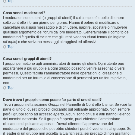
Top
Cosa sono i moderatori?
I moderatori sono utenti (o gruppi di utenti) il cui compito è quello di tenere
sotto controllo i forum giorno per giorno. Hanno il potere di modificare o
cancellare qualsiasi messaggio e di chiudere, riaprire, spostare o rimuovere
qualsiasi argomento del forum da loro moderato. Generalmente il compito dei
moderatori è quello di evitare che gli utenti vadano «fuori tema» (in inglese,
off-topic
) o che scrivano messaggi oltraggiosi ed offensivi.
Top
Cosa sono i gruppi di utenti?
I gruppi permettono agli amministratori di riunire gli utenti. Ogni utente può
appartenere a più gruppi e a ogni gruppo possono venire assegnati diversi
permessi. Questo facilita l’amministratore nelle operazioni di creazione di
moderatori per un forum, o di concessione di permessi per un forum privato,
ecc.
Top
Dove trovo i gruppi e come posso far parte di uno di essi?
Trovi i gruppi nella sezione
Gruppi
nel Pannello di Controllo Utente. Se vuoi far
parte di uno di questi procedi cliccando sul pulsante appropriato. Non sempre
però i gruppi sono ad
accesso aperto
. Alcuni sono chiusi e altri hanno l’elenco
dei membri nascosto. Se il gruppo è aperto, puoi chiedere l’ammissione
cliccando sul pulsante apposito. Dovrai ottenere l’approvazione del
moderatore del gruppo, che potrebbe chiederti perché vuoi unirti al gruppo. Se
il leader di un gruppo non accetta la tua richiesta, sei pregato di non assillarlo: