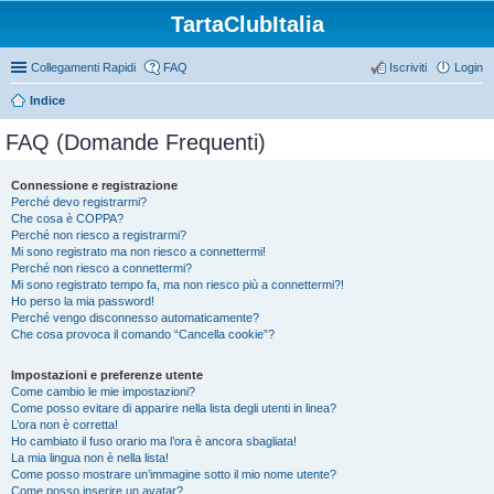
TartaClubItalia
Collegamenti Rapidi
FAQ
Iscriviti
Login
Indice
FAQ (Domande Frequenti)
Connessione e registrazione
Perché devo registrarmi?
Che cosa è COPPA?
Perché non riesco a registrarmi?
Mi sono registrato ma non riesco a connettermi!
Perché non riesco a connettermi?
Mi sono registrato tempo fa, ma non riesco più a connettermi?!
Ho perso la mia password!
Perché vengo disconnesso automaticamente?
Che cosa provoca il comando “Cancella cookie”?
Impostazioni e preferenze utente
Come cambio le mie impostazioni?
Come posso evitare di apparire nella lista degli utenti in linea?
L’ora non è corretta!
Ho cambiato il fuso orario ma l’ora è ancora sbagliata!
La mia lingua non è nella lista!
Come posso mostrare un’immagine sotto il mio nome utente?
Come posso inserire un avatar?