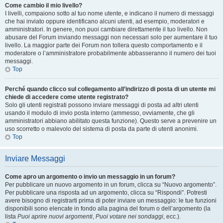
Come cambio il mio livello?
I livelli, compaiono sotto al tuo nome utente, e indicano il numero di messaggi
che hai inviato oppure identificano alcuni utenti, ad esempio, moderatori e
amministratori. In genere, non puoi cambiare direttamente il tuo livello. Non
abusare del Forum inviando messaggi non necessari solo per aumentare il tuo
livello. La maggior parte dei Forum non tollera questo comportamento e il
moderatore o l’amministratore probabilmente abbasseranno il numero dei tuoi
messaggi.
Top
Perché quando clicco sul collegamento all’indirizzo di posta di un utente mi
chiede di accedere come utente registrato?
Solo gli utenti registrati possono inviare messaggi di posta ad altri utenti
usando il modulo di invio posta interno (ammesso, ovviamente, che gli
amministratori abbiano abilitato questa funzione). Questo serve a prevenire un
uso scorretto o malevolo del sistema di posta da parte di utenti anonimi.
Top
Inviare Messaggi
Come apro un argomento o invio un messaggio in un forum?
Per pubblicare un nuovo argomento in un forum, clicca su “Nuovo argomento”.
Per pubblicare una risposta ad un argomento, clicca su “Rispondi”. Potresti
avere bisogno di registrarti prima di poter inviare un messaggio: le tue funzioni
disponibili sono elencate in fondo alla pagina del forum o dell’argomento (la
lista
Puoi aprire nuovi argomenti
,
Puoi votare nei sondaggi
, ecc.).