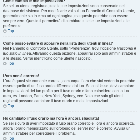
Come cambio le mie impostazioni?
Se sei un utente registrato, tutte le tue impostazioni sono conservate nel
database del sistema. Per modificarle vai sul tuo Pannello di Controllo Utente;
generalmente sta in cima ad ogni pagina, ma questo potrebbe non essere
sempre vero. Questo ti permetterà di cambiare tutte le tue impostazioni e le
preferenze.
Top
Come posso evitare di apparire nella lista degli utenti in linea?
Nel Pannello di Controllo Utente, sotto “Preferenze”, trovi l’opzione
Nascondi il
tuo stato in linea
. Attivando questa opzione, apparirai solo agli amministratori e
a te stesso. Verrai identificato come utente nascosto.
Top
L’ora non è corretta!
L’ora è quasi sicuramente corretta, comunque l’ora che stai vedendo potrebbe
essere quella di un fuso orario differente dal tuo. Se così fosse, devi cambiare
le impostazioni del tuo profilo per il fuso orario e farlo coincidere con la tua
area, es. London, Paris, New York, Sydney, ecc. Nota che solo gli utenti
registrati possono cambiare il fuso orario e molte impostazioni.
Top
Ho cambiato il fuso orario ma l’ora è ancora sbagliata!
Se sei sicuro di aver impostato il fuso orario corretto e l’ora è ancora scorretta,
allora l’orario memorizzato sull’orologio del server non è corretto. Avvisa un
amministratore per correggere il problema.
Top