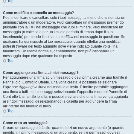
Top
Come modifico o cancello un messaggio?
Puoi modificare o cancellare solo i tuoi messaggi, a meno che tu non sia un
amministratore o un moderatore. Puoi cancellare un messaggio premendo il
pulsante con la «X» nel messaggio che vuoi eliminare. Puoi modificare un
messaggio (a volte solo per un limitato periodo di tempo dopo il suo
inserimento) premendo il pulsante
modifica
nel messaggio in questione. Se
qualcuno ha già risposto al tuo messaggio, quando effettui una modifica,
potresti trovare del testo aggiunto dove viene indicato quante volte l’hai
modificato. Un utente normale, generalmente, non può cancellare un
messaggio dopo che qualcuno ha risposto.
Top
Come aggiungo una firma ai miei messaggi?
Per aggiungere una firma ad un messaggio devi prima crearne una tramite il
Pannello di Controllo Utente. Una volta creata, è possibile selezionare
l’opzione
Aggiungi la firma
nel modulo di invio. È inoltre possibile aggiungere
una firma a tutti i tuoi messaggi selezionando l’apposita voce nel Pannello di
Controllo Utente. Se lo si fa, è possibile evitare che una firma venga aggiunta
ai singoli messaggi deselezionando la casella per aggiungere la firma
all’interno del modulo di invio.
Top
Come creo un sondaggio?
Creare un sondaggio è facile: quando inizi un nuovo argomento (o quando
modifichi il primo messaggio di un argomento, se ti è permesso) dovresti