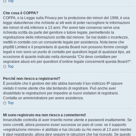
Top
Che cosa è COPPA?
COPPA, o la Legge sulla Privacy per la protezione dei minori del 1998, è una
legge statunitense che richiede ai siti web di poter raccogliere le informazioni
dei minori di età inferiore a 13 anni. Per avere tale consenso serve una
richiesta scritta da parte del genitore o tutore legale, permettendo la
registrazione delle informazioni scritte dal minore. Se hai dubbi o incertezze,
mettiti in contatto con un consulente legale per assistenza. Nota bene che
phpBB Limited e il proprietario di questa Board non possono fornire consigli
legali e non sono un punto di contatto per questioni legali di qualsiasi tipo, ad
eccezione di quanto indicato nella domanda “Chi devo contattare per
segnalare abusi e/o per questioni d’ordine legale concernenti questa Board?”.
Top
Perché non riesco a registrarmi?
È possibile che il gestore del sito abbia bannato il tuo indirizzo IP oppure
vietato il nome utente che stai tentando di registrare. Può anche aver
disabilitato le registrazioni per impedire ai nuovi visitatori di registrarsi.
Contatta un amministratore per avere assistenza.
Top
Mi sono registrato ma non riesco a connettermi!
Innanzitutto controlla di aver inserito nome utente e password esattamente. Se
sono corretti, allora possono esser successe un paio di cose: se il supporto
«registrazione minore» è abilitato e hai cliccato su
Ho meno di 13 anni
mentre
ti stavi registrando, allora devi seguire le istruzioni che hai ricevuto. Se questo