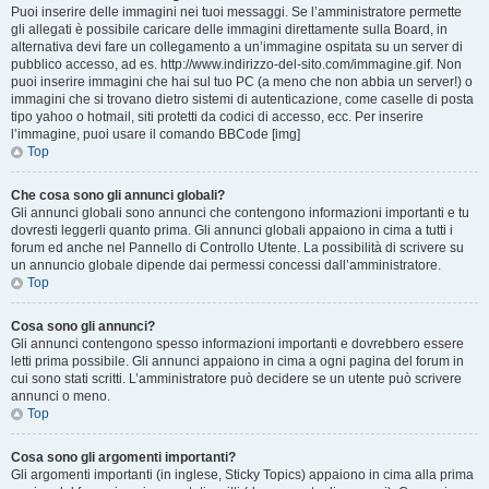
Puoi inserire delle immagini nei tuoi messaggi. Se l’amministratore permette
gli allegati è possibile caricare delle immagini direttamente sulla Board, in
alternativa devi fare un collegamento a un’immagine ospitata su un server di
pubblico accesso, ad es. http://www.indirizzo-del-sito.com/immagine.gif. Non
puoi inserire immagini che hai sul tuo PC (a meno che non abbia un server!) o
immagini che si trovano dietro sistemi di autenticazione, come caselle di posta
tipo yahoo o hotmail, siti protetti da codici di accesso, ecc. Per inserire
l’immagine, puoi usare il comando BBCode [img]
Top
Che cosa sono gli annunci globali?
Gli annunci globali sono annunci che contengono informazioni importanti e tu
dovresti leggerli quanto prima. Gli annunci globali appaiono in cima a tutti i
forum ed anche nel Pannello di Controllo Utente. La possibilità di scrivere su
un annuncio globale dipende dai permessi concessi dall’amministratore.
Top
Cosa sono gli annunci?
Gli annunci contengono spesso informazioni importanti e dovrebbero essere
letti prima possibile. Gli annunci appaiono in cima a ogni pagina del forum in
cui sono stati scritti. L’amministratore può decidere se un utente può scrivere
annunci o meno.
Top
Cosa sono gli argomenti importanti?
Gli argomenti importanti (in inglese, Sticky Topics) appaiono in cima alla prima