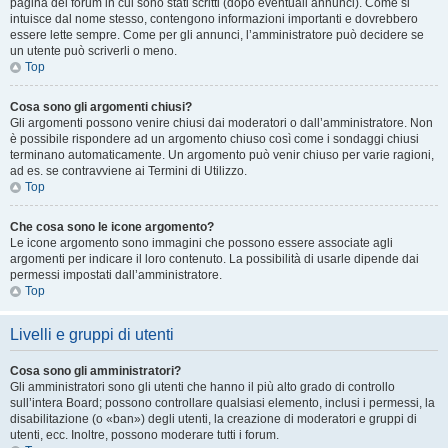
pagina del forum in cui sono stati scritti (dopo eventuali annunci). Come si
intuisce dal nome stesso, contengono informazioni importanti e dovrebbero
essere lette sempre. Come per gli annunci, l’amministratore può decidere se
un utente può scriverli o meno.
Top
Cosa sono gli argomenti chiusi?
Gli argomenti possono venire chiusi dai moderatori o dall’amministratore. Non
è possibile rispondere ad un argomento chiuso così come i sondaggi chiusi
terminano automaticamente. Un argomento può venir chiuso per varie ragioni,
ad es. se contravviene ai Termini di Utilizzo.
Top
Che cosa sono le icone argomento?
Le icone argomento sono immagini che possono essere associate agli
argomenti per indicare il loro contenuto. La possibilità di usarle dipende dai
permessi impostati dall’amministratore.
Top
Livelli e gruppi di utenti
Cosa sono gli amministratori?
Gli amministratori sono gli utenti che hanno il più alto grado di controllo
sull’intera Board; possono controllare qualsiasi elemento, inclusi i permessi, la
disabilitazione (o «ban») degli utenti, la creazione di moderatori e gruppi di
utenti, ecc. Inoltre, possono moderare tutti i forum.