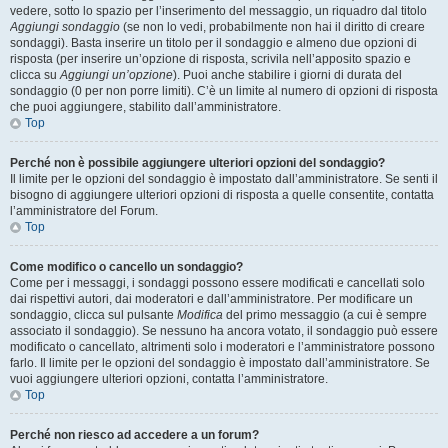
vedere, sotto lo spazio per l’inserimento del messaggio, un riquadro dal titolo
Aggiungi sondaggio
(se non lo vedi, probabilmente non hai il diritto di creare
sondaggi). Basta inserire un titolo per il sondaggio e almeno due opzioni di
risposta (per inserire un’opzione di risposta, scrivila nell’apposito spazio e
clicca su
Aggiungi un’opzione
). Puoi anche stabilire i giorni di durata del
sondaggio (0 per non porre limiti). C’è un limite al numero di opzioni di risposta
che puoi aggiungere, stabilito dall’amministratore.
Top
Perché non è possibile aggiungere ulteriori opzioni del sondaggio?
Il limite per le opzioni del sondaggio è impostato dall’amministratore. Se senti il
bisogno di aggiungere ulteriori opzioni di risposta a quelle consentite, contatta
l’amministratore del Forum.
Top
Come modifico o cancello un sondaggio?
Come per i messaggi, i sondaggi possono essere modificati e cancellati solo
dai rispettivi autori, dai moderatori e dall’amministratore. Per modificare un
sondaggio, clicca sul pulsante
Modifica
del primo messaggio (a cui è sempre
associato il sondaggio). Se nessuno ha ancora votato, il sondaggio può essere
modificato o cancellato, altrimenti solo i moderatori e l’amministratore possono
farlo. Il limite per le opzioni del sondaggio è impostato dall’amministratore. Se
vuoi aggiungere ulteriori opzioni, contatta l’amministratore.
Top
Perché non riesco ad accedere a un forum?