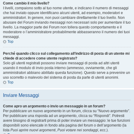
Come cambio il mio livello?
I livelli, compaiono sotto al tuo nome utente, e indicano il numero di messaggi
che hai inviato oppure identificano alcuni utenti, ad esempio, moderatori e
amministratori. In genere, non puoi cambiare direttamente il tuo livello. Non
abusare del Forum inviando messaggi non necessari solo per aumentare il tuo
livello. La maggior parte dei Forum non tollera questo comportamento e il
moderatore o l’amministratore probabilmente abbasseranno il numero dei tuoi
messaggi.
Top
Perché quando clicco sul collegamento all’indirizzo di posta di un utente mi
chiede di accedere come utente registrato?
Solo gli utenti registrati possono inviare messaggi di posta ad altri utenti
usando il modulo di invio posta interno (ammesso, ovviamente, che gli
amministratori abbiano abilitato questa funzione). Questo serve a prevenire un
uso scorretto o malevolo del sistema di posta da parte di utenti anonimi.
Top
Inviare Messaggi
Come apro un argomento o invio un messaggio in un forum?
Per pubblicare un nuovo argomento in un forum, clicca su “Nuovo argomento”.
Per pubblicare una risposta ad un argomento, clicca su “Rispondi”. Potresti
avere bisogno di registrarti prima di poter inviare un messaggio: le tue funzioni
disponibili sono elencate in fondo alla pagina del forum o dell’argomento (la
lista
Puoi aprire nuovi argomenti
,
Puoi votare nei sondaggi
, ecc.).