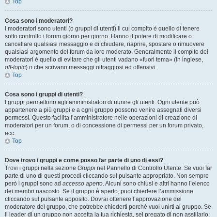
Top
Cosa sono i moderatori?
I moderatori sono utenti (o gruppi di utenti) il cui compito è quello di tenere
sotto controllo i forum giorno per giorno. Hanno il potere di modificare o
cancellare qualsiasi messaggio e di chiudere, riaprire, spostare o rimuovere
qualsiasi argomento del forum da loro moderato. Generalmente il compito dei
moderatori è quello di evitare che gli utenti vadano «fuori tema» (in inglese,
off-topic
) o che scrivano messaggi oltraggiosi ed offensivi.
Top
Cosa sono i gruppi di utenti?
I gruppi permettono agli amministratori di riunire gli utenti. Ogni utente può
appartenere a più gruppi e a ogni gruppo possono venire assegnati diversi
permessi. Questo facilita l’amministratore nelle operazioni di creazione di
moderatori per un forum, o di concessione di permessi per un forum privato,
ecc.
Top
Dove trovo i gruppi e come posso far parte di uno di essi?
Trovi i gruppi nella sezione
Gruppi
nel Pannello di Controllo Utente. Se vuoi far
parte di uno di questi procedi cliccando sul pulsante appropriato. Non sempre
però i gruppi sono ad
accesso aperto
. Alcuni sono chiusi e altri hanno l’elenco
dei membri nascosto. Se il gruppo è aperto, puoi chiedere l’ammissione
cliccando sul pulsante apposito. Dovrai ottenere l’approvazione del
moderatore del gruppo, che potrebbe chiederti perché vuoi unirti al gruppo. Se
il leader di un gruppo non accetta la tua richiesta, sei pregato di non assillarlo: