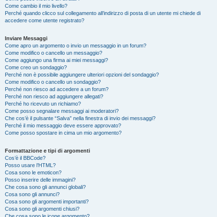
Come cambio il mio livello?
Perché quando clicco sul collegamento all’indirizzo di posta di un utente mi chiede di
accedere come utente registrato?
Inviare Messaggi
Come apro un argomento o invio un messaggio in un forum?
Come modifico o cancello un messaggio?
Come aggiungo una firma ai miei messaggi?
Come creo un sondaggio?
Perché non è possibile aggiungere ulteriori opzioni del sondaggio?
Come modifico o cancello un sondaggio?
Perché non riesco ad accedere a un forum?
Perché non riesco ad aggiungere allegati?
Perché ho ricevuto un richiamo?
Come posso segnalare messaggi ai moderatori?
Che cos’è il pulsante “Salva” nella finestra di invio dei messaggi?
Perché il mio messaggio deve essere approvato?
Come posso spostare in cima un mio argomento?
Formattazione e tipi di argomenti
Cos’è il BBCode?
Posso usare l’HTML?
Cosa sono le emoticon?
Posso inserire delle immagini?
Che cosa sono gli annunci globali?
Cosa sono gli annunci?
Cosa sono gli argomenti importanti?
Cosa sono gli argomenti chiusi?
Che cosa sono le icone argomento?