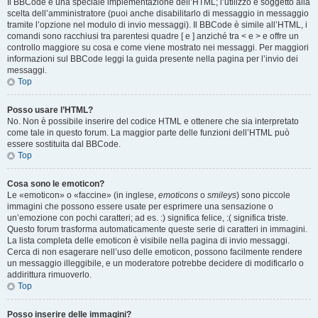
Il BBCode è una speciale implementazione dell’HTML; l’utilizzo è soggetto alla
scelta dell’amministratore (puoi anche disabilitarlo di messaggio in messaggio
tramite l’opzione nel modulo di invio messaggi). Il BBCode è simile all’HTML, i
comandi sono racchiusi tra parentesi quadre [ e ] anziché tra < e > e offre un
controllo maggiore su cosa e come viene mostrato nei messaggi. Per maggiori
informazioni sul BBCode leggi la guida presente nella pagina per l’invio dei
messaggi.
Top
Posso usare l’HTML?
No. Non è possibile inserire del codice HTML e ottenere che sia interpretato
come tale in questo forum. La maggior parte delle funzioni dell’HTML può
essere sostituita dal BBCode.
Top
Cosa sono le emoticon?
Le «emoticon» o «faccine» (in inglese,
emoticons
o
smileys
) sono piccole
immagini che possono essere usate per esprimere una sensazione o
un’emozione con pochi caratteri; ad es. :) significa felice, :( significa triste.
Questo forum trasforma automaticamente queste serie di caratteri in immagini.
La lista completa delle emoticon è visibile nella pagina di invio messaggi.
Cerca di non esagerare nell’uso delle emoticon, possono facilmente rendere
un messaggio illeggibile, e un moderatore potrebbe decidere di modificarlo o
addirittura rimuoverlo.
Top
Posso inserire delle immagini?