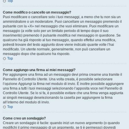
Top
Come modifico o cancello un messaggio?
Puoi modificare o cancellare solo i tuoi messaggi, a meno che tu non sia un
amministratore o un moderatore. Puoi cancellare un messaggio premendo il
pulsante con la «X» nel messaggio che vuoi eliminare. Puoi modificare un
messaggio (a volte solo per un limitato periodo di tempo dopo il suo
inserimento) premendo il pulsante
modifica
nel messaggio in questione. Se
qualcuno ha già risposto al tuo messaggio, quando effettui una modifica,
potresti trovare del testo aggiunto dove viene indicato quante volte l’hai
modificato. Un utente normale, generalmente, non può cancellare un
messaggio dopo che qualcuno ha risposto.
Top
Come aggiungo una firma ai miei messaggi?
Per aggiungere una firma ad un messaggio devi prima crearne una tramite il
Pannello di Controllo Utente. Una volta creata, è possibile selezionare
l’opzione
Aggiungi la firma
nel modulo di invio. È inoltre possibile aggiungere
una firma a tutti i tuoi messaggi selezionando l’apposita voce nel Pannello di
Controllo Utente. Se lo si fa, è possibile evitare che una firma venga aggiunta
ai singoli messaggi deselezionando la casella per aggiungere la firma
all’interno del modulo di invio.
Top
Come creo un sondaggio?
Creare un sondaggio è facile: quando inizi un nuovo argomento (o quando
modifichi il primo messaggio di un argomento, se ti è permesso) dovresti