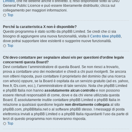
Limited
, che ne detiene anche il brevetto. È reso disponibile sotto la GNU
General Public Licence e può essere liberamente distribuito; clicca sul
collegamento per maggiori informazioni.
Top
Perché la caratteristica X non è disponibile?
Questo programma è stato scritto da phpBB Limited. Se credi che ci sia
bisogno di aggiungere una nuova funzionalità, visita il
Centro Idee phpBB
,
dove potrai supportare idee esistenti o suggerire nuove funzionalità.
Top
Chi devo contattare per segnalare abusi e/o per questioni d’ordine legale
concernenti questa Board?
Devi contattare l’amministratore di questa Board. Se non riesci a trovarlo,
prova a contattare uno dei moderatori e chiedi a chi puoi rivolgerti. Se ancora
non ottieni risposta, puoi contattare il proprietario del dominio (fai una ricerca
con
whois
) oppure, se la Board è ospitata da un servizio gratuito (ad es. yahoo,
free.fr, f2s.com, ecc.), l’amministratore di tale servizio. Nota che phpBB Limited
e phpBB Italia non hanno
assolutamente alcun controllo
e non possono
essere ritenuti responsabili di come, dove e da chi viene utilizzata questa
Board. È assolutamente inutile contattare phpBB Limited o phpBB Italia in
relazione a qualsiasi questione legale
non direttamente collegata
al sito
phpBB.com, phpBBItalia.net o al software phpBB stesso. I messaggi di posta
elettronica inviati a phpBB Limited o a phpBB Italia riguardanti l’uso da parte di
terzi di questo programma non riceveranno risposta.
Top