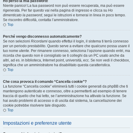
Ho perso la mia password!
Niente panico! La tua password non può essere recuperata, ma può essere
rigenerata. Per far questo vai nella pagina di ingresso e clicca su
Ho
dimenticato la password
, segui le istruzioni e tornerai in linea in poco tempo.
Se riscontro difficoltà, contatta l’amministratore.
Top
Perché vengo disconnesso automaticamente?
Se non selezioni
Ricordami
quando effettui il login, il sistema ti terrà connesso
per un periodo prestabilito. Questo serve a evitare che qualcuno possa usare il
tuo nome utente. Per rimanere connesso, seleziona l’opzione quando entri, ma
ricorda che questo non è consigliato se ti colleghi da un PC usato anche da
altri, ad es. in biblioteca, Internet point, università, ecc. Se non vedi il checkbox,
significa che un amministratore ha disabilitato questa caratteristica.
Top
Che cosa provoca il comando “Cancella cookie”?
La funzione “Cancella cookie” eliminerà tutti i cookie generati da phpBB che ti
mantengono autenticato e connesso, oltre a permetterti ad esempio di tenere
traccia di quello che hai letto, se l’amministrazione ha attivato la funzione. Se
hai avuto problemi di accesso o di uscita dal sistema, la cancellazione dei
cookie potrebbe risolvere tale disguido.
Top
Impostazioni e preferenze utente