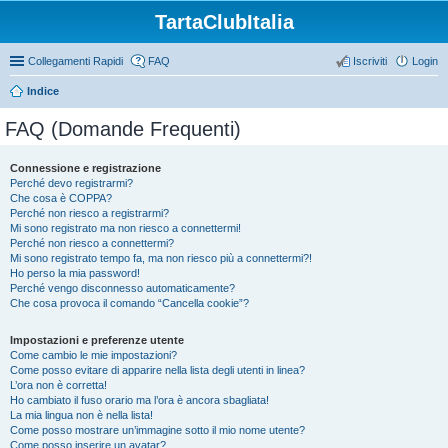
TartaClubItalia
Collegamenti Rapidi
FAQ
Iscriviti
Login
Indice
FAQ (Domande Frequenti)
Connessione e registrazione
Perché devo registrarmi?
Che cosa è COPPA?
Perché non riesco a registrarmi?
Mi sono registrato ma non riesco a connettermi!
Perché non riesco a connettermi?
Mi sono registrato tempo fa, ma non riesco più a connettermi?!
Ho perso la mia password!
Perché vengo disconnesso automaticamente?
Che cosa provoca il comando “Cancella cookie”?
Impostazioni e preferenze utente
Come cambio le mie impostazioni?
Come posso evitare di apparire nella lista degli utenti in linea?
L’ora non è corretta!
Ho cambiato il fuso orario ma l’ora è ancora sbagliata!
La mia lingua non è nella lista!
Come posso mostrare un’immagine sotto il mio nome utente?
Come posso inserire un avatar?