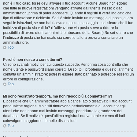
non è il tuo caso, forse devi attivare il tuo account. Alcune Board richiedono
che tutte le nuove registrazioni vengano attivate dall’utente stesso o dagli
amministratori, prima di poter accedere. Quando ti registri ti verrà indicato che
tipo di attivazione è richiesta. Se ti è stato inviato un messaggio di posta, allora
segui le istruzioni; se non hai ricevuto nessun messaggio... sei sicuro che il tuo
indirizzo di posta sia valido? (L’attivazione via posta serve a ridurre la
possibilità di avere utenti anonimi che abusano della Board.) Se sei sicuro che
l’indirizzo di posta che hai usato sia corretto, allora prova a contattare un
amministratore.
Top
Perché non riesco a connettermi?
Ci sono svariati motivi per cui questo succede. Per prima cosa controlla che
nome utente e password siano corretti. Di solito il problema è questo, altrimenti
contatta un amministratore: potresti essere stato bannato o potrebbe esserci un
errore di configurazione.
Top
Mi sono registrato tempo fa, ma non riesco più a connettermi?!
È possibile che un amministratore abbia cancellato o disattivato il tuo account
per qualche ragione. Molti siti rimuovono periodicamente gli account degli
utenti che non hanno mai inviato messaggi, per ridurre la grandezza del
database. Se il motivo è quest’ultimo registrati nuovamente e cerca di farti
coinvolgere maggiormente nelle discussioni.
Top