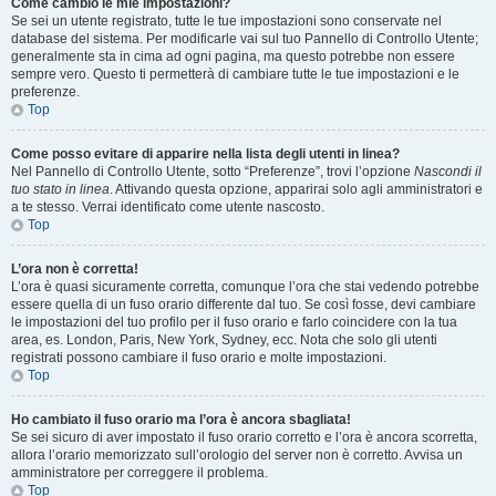
Come cambio le mie impostazioni?
Se sei un utente registrato, tutte le tue impostazioni sono conservate nel
database del sistema. Per modificarle vai sul tuo Pannello di Controllo Utente;
generalmente sta in cima ad ogni pagina, ma questo potrebbe non essere
sempre vero. Questo ti permetterà di cambiare tutte le tue impostazioni e le
preferenze.
Top
Come posso evitare di apparire nella lista degli utenti in linea?
Nel Pannello di Controllo Utente, sotto “Preferenze”, trovi l’opzione
Nascondi il
tuo stato in linea
. Attivando questa opzione, apparirai solo agli amministratori e
a te stesso. Verrai identificato come utente nascosto.
Top
L’ora non è corretta!
L’ora è quasi sicuramente corretta, comunque l’ora che stai vedendo potrebbe
essere quella di un fuso orario differente dal tuo. Se così fosse, devi cambiare
le impostazioni del tuo profilo per il fuso orario e farlo coincidere con la tua
area, es. London, Paris, New York, Sydney, ecc. Nota che solo gli utenti
registrati possono cambiare il fuso orario e molte impostazioni.
Top
Ho cambiato il fuso orario ma l’ora è ancora sbagliata!
Se sei sicuro di aver impostato il fuso orario corretto e l’ora è ancora scorretta,
allora l’orario memorizzato sull’orologio del server non è corretto. Avvisa un
amministratore per correggere il problema.
Top