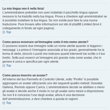
La mia lingua non è nella lista!
L’amministratore potrebbe non aver installato il pacchetto lingua oppure
nessuno lo ha tradotto nella tua lingua. Prova a chiedere agli amministratori se
è possibile installare la tua lingua. Se non esiste puoi fare tu una nuova
traduzione. Puoi trovare altre informazioni sul sito di phpBB Limited (trovi il
collegamento in fondo ad ogni pagina).
Top
Come posso mostrare un’immagine sotto il mio nome utente?
Ci possono essere due immagini sotto un nome utente quando si leggono i
messaggi. La prima è l’immagine associata al tuo grado, generalmente ha la
forma di stelle, blocchi o punti che indicano quanti interventi hai scritto o il tuo
livello. Sotto può esserci un’immagine più grande nota come avatar, che in
genere è unica e specifica per ogni utente.
Top
Come posso inserire un avatar?
All’interno del tuo Pannello di Controllo Utente, sotto “Profilo” è possibile
aggiungere un avatar utilizzando uno dei seguenti quattro metodi: Gravatar,
Galleria, Remoto oppure Carica. L’amministratore decide se abilitare o meno
gli avatar e decide anche il modo in cui gli avatar sono messi a disposizione.
Se non ti è concesso l’uso degli avatar, allora è una decisione
dell’amministrazione, e devi chiedere a questa le ragioni.
Top