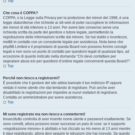
Top
Che cosa è COPPA?
COPPA, o la Legge sulla Privacy per la protezione dei minori del 1998, è una
legge statunitense che richiede ai siti web di poter raccogliere le informazioni
dei minori di età inferiore a 13 anni. Per avere tale consenso serve una
richiesta scritta da parte del genitore o tutore legale, permettendo la
registrazione delle informazioni scritte dal minore. Se hai dubbi o incertezze,
mettiti in contatto con un consulente legale per assistenza. Nota bene che
phpBB Limited e il proprietario di questa Board non possono fornire consigli
legali e non sono un punto di contatto per questioni legali di qualsiasi tipo, ad
eccezione di quanto indicato nella domanda “Chi devo contattare per
segnalare abusi e/o per questioni d’ordine legale concernenti questa Board?”.
Top
Perché non riesco a registrarmi?
È possibile che il gestore del sito abbia bannato il tuo indirizzo IP oppure
vietato il nome utente che stai tentando di registrare. Può anche aver
disabilitato le registrazioni per impedire ai nuovi visitatori di registrarsi.
Contatta un amministratore per avere assistenza.
Top
Mi sono registrato ma non riesco a connettermi!
Innanzitutto controlla di aver inserito nome utente e password esattamente. Se
sono corretti, allora possono esser successe un paio di cose: se il supporto
«registrazione minore» è abilitato e hai cliccato su
Ho meno di 13 anni
mentre
ti stavi registrando, allora devi seguire le istruzioni che hai ricevuto. Se questo