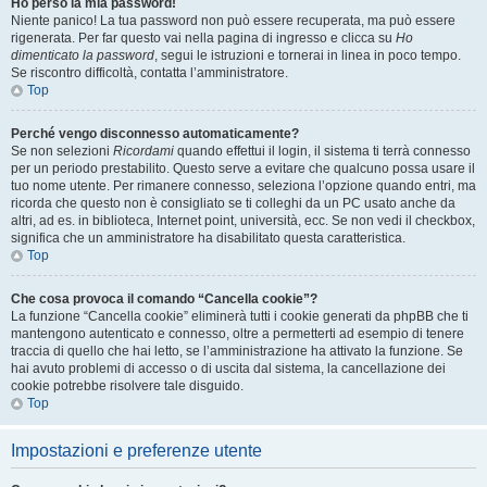
Ho perso la mia password!
Niente panico! La tua password non può essere recuperata, ma può essere
rigenerata. Per far questo vai nella pagina di ingresso e clicca su
Ho
dimenticato la password
, segui le istruzioni e tornerai in linea in poco tempo.
Se riscontro difficoltà, contatta l’amministratore.
Top
Perché vengo disconnesso automaticamente?
Se non selezioni
Ricordami
quando effettui il login, il sistema ti terrà connesso
per un periodo prestabilito. Questo serve a evitare che qualcuno possa usare il
tuo nome utente. Per rimanere connesso, seleziona l’opzione quando entri, ma
ricorda che questo non è consigliato se ti colleghi da un PC usato anche da
altri, ad es. in biblioteca, Internet point, università, ecc. Se non vedi il checkbox,
significa che un amministratore ha disabilitato questa caratteristica.
Top
Che cosa provoca il comando “Cancella cookie”?
La funzione “Cancella cookie” eliminerà tutti i cookie generati da phpBB che ti
mantengono autenticato e connesso, oltre a permetterti ad esempio di tenere
traccia di quello che hai letto, se l’amministrazione ha attivato la funzione. Se
hai avuto problemi di accesso o di uscita dal sistema, la cancellazione dei
cookie potrebbe risolvere tale disguido.
Top
Impostazioni e preferenze utente