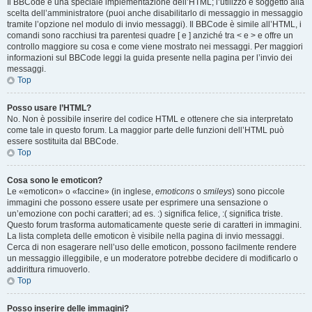
Il BBCode è una speciale implementazione dell’HTML; l’utilizzo è soggetto alla
scelta dell’amministratore (puoi anche disabilitarlo di messaggio in messaggio
tramite l’opzione nel modulo di invio messaggi). Il BBCode è simile all’HTML, i
comandi sono racchiusi tra parentesi quadre [ e ] anziché tra < e > e offre un
controllo maggiore su cosa e come viene mostrato nei messaggi. Per maggiori
informazioni sul BBCode leggi la guida presente nella pagina per l’invio dei
messaggi.
Top
Posso usare l’HTML?
No. Non è possibile inserire del codice HTML e ottenere che sia interpretato
come tale in questo forum. La maggior parte delle funzioni dell’HTML può
essere sostituita dal BBCode.
Top
Cosa sono le emoticon?
Le «emoticon» o «faccine» (in inglese,
emoticons
o
smileys
) sono piccole
immagini che possono essere usate per esprimere una sensazione o
un’emozione con pochi caratteri; ad es. :) significa felice, :( significa triste.
Questo forum trasforma automaticamente queste serie di caratteri in immagini.
La lista completa delle emoticon è visibile nella pagina di invio messaggi.
Cerca di non esagerare nell’uso delle emoticon, possono facilmente rendere
un messaggio illeggibile, e un moderatore potrebbe decidere di modificarlo o
addirittura rimuoverlo.
Top
Posso inserire delle immagini?