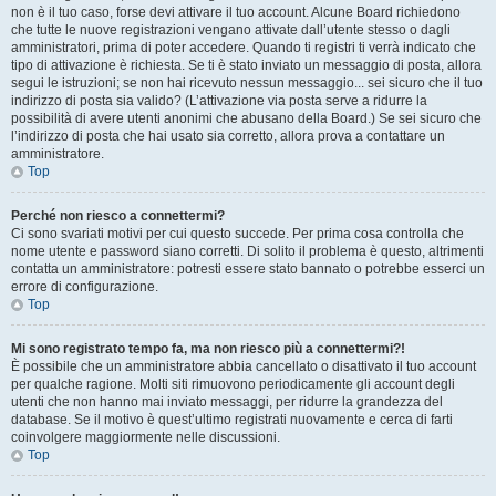
non è il tuo caso, forse devi attivare il tuo account. Alcune Board richiedono
che tutte le nuove registrazioni vengano attivate dall’utente stesso o dagli
amministratori, prima di poter accedere. Quando ti registri ti verrà indicato che
tipo di attivazione è richiesta. Se ti è stato inviato un messaggio di posta, allora
segui le istruzioni; se non hai ricevuto nessun messaggio... sei sicuro che il tuo
indirizzo di posta sia valido? (L’attivazione via posta serve a ridurre la
possibilità di avere utenti anonimi che abusano della Board.) Se sei sicuro che
l’indirizzo di posta che hai usato sia corretto, allora prova a contattare un
amministratore.
Top
Perché non riesco a connettermi?
Ci sono svariati motivi per cui questo succede. Per prima cosa controlla che
nome utente e password siano corretti. Di solito il problema è questo, altrimenti
contatta un amministratore: potresti essere stato bannato o potrebbe esserci un
errore di configurazione.
Top
Mi sono registrato tempo fa, ma non riesco più a connettermi?!
È possibile che un amministratore abbia cancellato o disattivato il tuo account
per qualche ragione. Molti siti rimuovono periodicamente gli account degli
utenti che non hanno mai inviato messaggi, per ridurre la grandezza del
database. Se il motivo è quest’ultimo registrati nuovamente e cerca di farti
coinvolgere maggiormente nelle discussioni.
Top