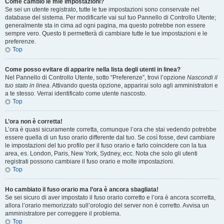
Come cambio le mie impostazioni?
Se sei un utente registrato, tutte le tue impostazioni sono conservate nel
database del sistema. Per modificarle vai sul tuo Pannello di Controllo Utente;
generalmente sta in cima ad ogni pagina, ma questo potrebbe non essere
sempre vero. Questo ti permetterà di cambiare tutte le tue impostazioni e le
preferenze.
Top
Come posso evitare di apparire nella lista degli utenti in linea?
Nel Pannello di Controllo Utente, sotto “Preferenze”, trovi l’opzione
Nascondi il
tuo stato in linea
. Attivando questa opzione, apparirai solo agli amministratori e
a te stesso. Verrai identificato come utente nascosto.
Top
L’ora non è corretta!
L’ora è quasi sicuramente corretta, comunque l’ora che stai vedendo potrebbe
essere quella di un fuso orario differente dal tuo. Se così fosse, devi cambiare
le impostazioni del tuo profilo per il fuso orario e farlo coincidere con la tua
area, es. London, Paris, New York, Sydney, ecc. Nota che solo gli utenti
registrati possono cambiare il fuso orario e molte impostazioni.
Top
Ho cambiato il fuso orario ma l’ora è ancora sbagliata!
Se sei sicuro di aver impostato il fuso orario corretto e l’ora è ancora scorretta,
allora l’orario memorizzato sull’orologio del server non è corretto. Avvisa un
amministratore per correggere il problema.
Top