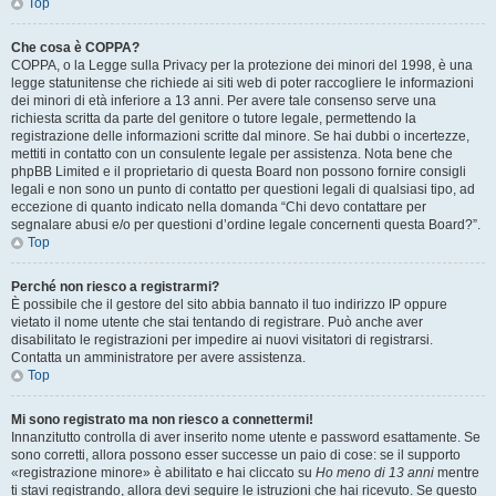
Top
Che cosa è COPPA?
COPPA, o la Legge sulla Privacy per la protezione dei minori del 1998, è una
legge statunitense che richiede ai siti web di poter raccogliere le informazioni
dei minori di età inferiore a 13 anni. Per avere tale consenso serve una
richiesta scritta da parte del genitore o tutore legale, permettendo la
registrazione delle informazioni scritte dal minore. Se hai dubbi o incertezze,
mettiti in contatto con un consulente legale per assistenza. Nota bene che
phpBB Limited e il proprietario di questa Board non possono fornire consigli
legali e non sono un punto di contatto per questioni legali di qualsiasi tipo, ad
eccezione di quanto indicato nella domanda “Chi devo contattare per
segnalare abusi e/o per questioni d’ordine legale concernenti questa Board?”.
Top
Perché non riesco a registrarmi?
È possibile che il gestore del sito abbia bannato il tuo indirizzo IP oppure
vietato il nome utente che stai tentando di registrare. Può anche aver
disabilitato le registrazioni per impedire ai nuovi visitatori di registrarsi.
Contatta un amministratore per avere assistenza.
Top
Mi sono registrato ma non riesco a connettermi!
Innanzitutto controlla di aver inserito nome utente e password esattamente. Se
sono corretti, allora possono esser successe un paio di cose: se il supporto
«registrazione minore» è abilitato e hai cliccato su
Ho meno di 13 anni
mentre
ti stavi registrando, allora devi seguire le istruzioni che hai ricevuto. Se questo