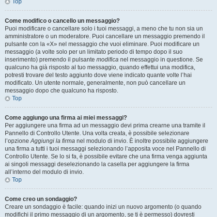
Top
Come modifico o cancello un messaggio?
Puoi modificare o cancellare solo i tuoi messaggi, a meno che tu non sia un
amministratore o un moderatore. Puoi cancellare un messaggio premendo il
pulsante con la «X» nel messaggio che vuoi eliminare. Puoi modificare un
messaggio (a volte solo per un limitato periodo di tempo dopo il suo
inserimento) premendo il pulsante
modifica
nel messaggio in questione. Se
qualcuno ha già risposto al tuo messaggio, quando effettui una modifica,
potresti trovare del testo aggiunto dove viene indicato quante volte l’hai
modificato. Un utente normale, generalmente, non può cancellare un
messaggio dopo che qualcuno ha risposto.
Top
Come aggiungo una firma ai miei messaggi?
Per aggiungere una firma ad un messaggio devi prima crearne una tramite il
Pannello di Controllo Utente. Una volta creata, è possibile selezionare
l’opzione
Aggiungi la firma
nel modulo di invio. È inoltre possibile aggiungere
una firma a tutti i tuoi messaggi selezionando l’apposita voce nel Pannello di
Controllo Utente. Se lo si fa, è possibile evitare che una firma venga aggiunta
ai singoli messaggi deselezionando la casella per aggiungere la firma
all’interno del modulo di invio.
Top
Come creo un sondaggio?
Creare un sondaggio è facile: quando inizi un nuovo argomento (o quando
modifichi il primo messaggio di un argomento, se ti è permesso) dovresti