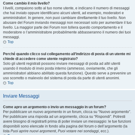
Come cambio il mio livello?
I livelli, compaiono sotto al tuo nome utente, e indicano il numero di messaggi
che hai inviato oppure identificano alcuni utenti, ad esempio, moderatori e
amministratori. In genere, non puoi cambiare direttamente il tuo livello. Non
abusare del Forum inviando messaggi non necessari solo per aumentare il tuo
livello. La maggior parte dei Forum non tollera questo comportamento e il
moderatore o l’amministratore probabilmente abbasseranno il numero dei tuoi
messaggi.
Top
Perché quando clicco sul collegamento all’indirizzo di posta di un utente mi
chiede di accedere come utente registrato?
Solo gli utenti registrati possono inviare messaggi di posta ad altri utenti
usando il modulo di invio posta interno (ammesso, ovviamente, che gli
amministratori abbiano abilitato questa funzione). Questo serve a prevenire un
uso scorretto o malevolo del sistema di posta da parte di utenti anonimi.
Top
Inviare Messaggi
Come apro un argomento o invio un messaggio in un forum?
Per pubblicare un nuovo argomento in un forum, clicca su “Nuovo argomento”.
Per pubblicare una risposta ad un argomento, clicca su “Rispondi”. Potresti
avere bisogno di registrarti prima di poter inviare un messaggio: le tue funzioni
disponibili sono elencate in fondo alla pagina del forum o dell’argomento (la
lista
Puoi aprire nuovi argomenti
,
Puoi votare nei sondaggi
, ecc.).