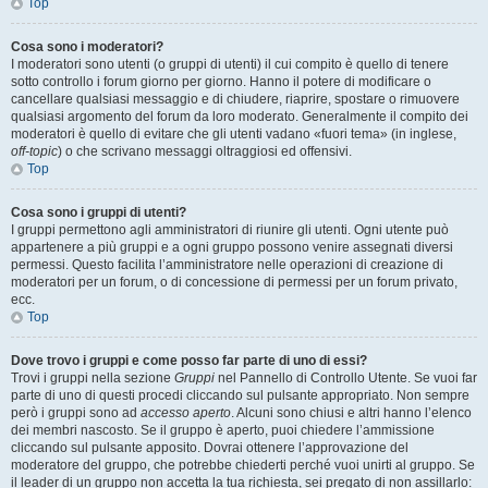
Top
Cosa sono i moderatori?
I moderatori sono utenti (o gruppi di utenti) il cui compito è quello di tenere
sotto controllo i forum giorno per giorno. Hanno il potere di modificare o
cancellare qualsiasi messaggio e di chiudere, riaprire, spostare o rimuovere
qualsiasi argomento del forum da loro moderato. Generalmente il compito dei
moderatori è quello di evitare che gli utenti vadano «fuori tema» (in inglese,
off-topic
) o che scrivano messaggi oltraggiosi ed offensivi.
Top
Cosa sono i gruppi di utenti?
I gruppi permettono agli amministratori di riunire gli utenti. Ogni utente può
appartenere a più gruppi e a ogni gruppo possono venire assegnati diversi
permessi. Questo facilita l’amministratore nelle operazioni di creazione di
moderatori per un forum, o di concessione di permessi per un forum privato,
ecc.
Top
Dove trovo i gruppi e come posso far parte di uno di essi?
Trovi i gruppi nella sezione
Gruppi
nel Pannello di Controllo Utente. Se vuoi far
parte di uno di questi procedi cliccando sul pulsante appropriato. Non sempre
però i gruppi sono ad
accesso aperto
. Alcuni sono chiusi e altri hanno l’elenco
dei membri nascosto. Se il gruppo è aperto, puoi chiedere l’ammissione
cliccando sul pulsante apposito. Dovrai ottenere l’approvazione del
moderatore del gruppo, che potrebbe chiederti perché vuoi unirti al gruppo. Se
il leader di un gruppo non accetta la tua richiesta, sei pregato di non assillarlo: