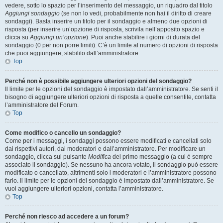
vedere, sotto lo spazio per l’inserimento del messaggio, un riquadro dal titolo
Aggiungi sondaggio
(se non lo vedi, probabilmente non hai il diritto di creare
sondaggi). Basta inserire un titolo per il sondaggio e almeno due opzioni di
risposta (per inserire un’opzione di risposta, scrivila nell’apposito spazio e
clicca su
Aggiungi un’opzione
). Puoi anche stabilire i giorni di durata del
sondaggio (0 per non porre limiti). C’è un limite al numero di opzioni di risposta
che puoi aggiungere, stabilito dall’amministratore.
Top
Perché non è possibile aggiungere ulteriori opzioni del sondaggio?
Il limite per le opzioni del sondaggio è impostato dall’amministratore. Se senti il
bisogno di aggiungere ulteriori opzioni di risposta a quelle consentite, contatta
l’amministratore del Forum.
Top
Come modifico o cancello un sondaggio?
Come per i messaggi, i sondaggi possono essere modificati e cancellati solo
dai rispettivi autori, dai moderatori e dall’amministratore. Per modificare un
sondaggio, clicca sul pulsante
Modifica
del primo messaggio (a cui è sempre
associato il sondaggio). Se nessuno ha ancora votato, il sondaggio può essere
modificato o cancellato, altrimenti solo i moderatori e l’amministratore possono
farlo. Il limite per le opzioni del sondaggio è impostato dall’amministratore. Se
vuoi aggiungere ulteriori opzioni, contatta l’amministratore.
Top
Perché non riesco ad accedere a un forum?