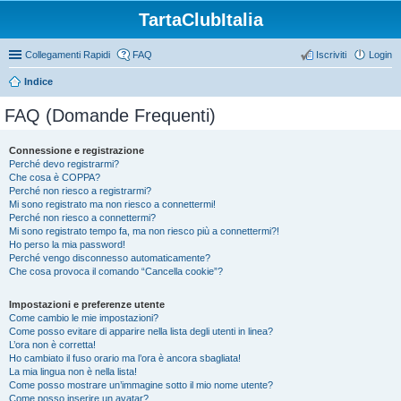
TartaClubItalia
Collegamenti Rapidi
FAQ
Iscriviti
Login
Indice
FAQ (Domande Frequenti)
Connessione e registrazione
Perché devo registrarmi?
Che cosa è COPPA?
Perché non riesco a registrarmi?
Mi sono registrato ma non riesco a connettermi!
Perché non riesco a connettermi?
Mi sono registrato tempo fa, ma non riesco più a connettermi?!
Ho perso la mia password!
Perché vengo disconnesso automaticamente?
Che cosa provoca il comando “Cancella cookie”?
Impostazioni e preferenze utente
Come cambio le mie impostazioni?
Come posso evitare di apparire nella lista degli utenti in linea?
L’ora non è corretta!
Ho cambiato il fuso orario ma l’ora è ancora sbagliata!
La mia lingua non è nella lista!
Come posso mostrare un’immagine sotto il mio nome utente?
Come posso inserire un avatar?