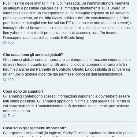
Puoi inserire delle immagini nei tuoi messaggi. Se l’amministratore permette
gli allegati è possibile caricare delle immagini direttamente sulla Board, in
alternativa devi fare un collegamento a un’immagine ospitata su un server di
pubblico accesso, ad es. http://www.indirizzo-del-sito.com/immagine.gif. Non
puoi inserire immagini che hai sul tuo PC (a meno che non abbia un server!) o
immagini che si trovano dietro sistemi di autenticazione, come caselle di posta
tipo yahoo o hotmail, siti protetti da codici di accesso, ecc. Per inserire
l’immagine, puoi usare il comando BBCode [img]
Top
Che cosa sono gli annunci globali?
Gli annunci globali sono annunci che contengono informazioni importanti e tu
dovresti leggerli quanto prima. Gli annunci globali appaiono in cima a tutti i
forum ed anche nel Pannello di Controllo Utente. La possibilità di scrivere su
un annuncio globale dipende dai permessi concessi dall’amministratore.
Top
Cosa sono gli annunci?
Gli annunci contengono spesso informazioni importanti e dovrebbero essere
letti prima possibile. Gli annunci appaiono in cima a ogni pagina del forum in
cui sono stati scritti. L’amministratore può decidere se un utente può scrivere
annunci o meno.
Top
Cosa sono gli argomenti importanti?
Gli argomenti importanti (in inglese, Sticky Topics) appaiono in cima alla prima