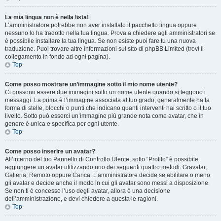
La mia lingua non è nella lista!
L’amministratore potrebbe non aver installato il pacchetto lingua oppure
nessuno lo ha tradotto nella tua lingua. Prova a chiedere agli amministratori se
è possibile installare la tua lingua. Se non esiste puoi fare tu una nuova
traduzione. Puoi trovare altre informazioni sul sito di phpBB Limited (trovi il
collegamento in fondo ad ogni pagina).
Top
Come posso mostrare un’immagine sotto il mio nome utente?
Ci possono essere due immagini sotto un nome utente quando si leggono i
messaggi. La prima è l’immagine associata al tuo grado, generalmente ha la
forma di stelle, blocchi o punti che indicano quanti interventi hai scritto o il tuo
livello. Sotto può esserci un’immagine più grande nota come avatar, che in
genere è unica e specifica per ogni utente.
Top
Come posso inserire un avatar?
All’interno del tuo Pannello di Controllo Utente, sotto “Profilo” è possibile
aggiungere un avatar utilizzando uno dei seguenti quattro metodi: Gravatar,
Galleria, Remoto oppure Carica. L’amministratore decide se abilitare o meno
gli avatar e decide anche il modo in cui gli avatar sono messi a disposizione.
Se non ti è concesso l’uso degli avatar, allora è una decisione
dell’amministrazione, e devi chiedere a questa le ragioni.
Top