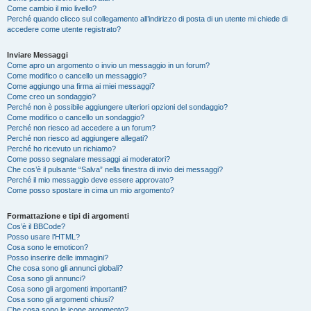
Come cambio il mio livello?
Perché quando clicco sul collegamento all’indirizzo di posta di un utente mi chiede di
accedere come utente registrato?
Inviare Messaggi
Come apro un argomento o invio un messaggio in un forum?
Come modifico o cancello un messaggio?
Come aggiungo una firma ai miei messaggi?
Come creo un sondaggio?
Perché non è possibile aggiungere ulteriori opzioni del sondaggio?
Come modifico o cancello un sondaggio?
Perché non riesco ad accedere a un forum?
Perché non riesco ad aggiungere allegati?
Perché ho ricevuto un richiamo?
Come posso segnalare messaggi ai moderatori?
Che cos’è il pulsante “Salva” nella finestra di invio dei messaggi?
Perché il mio messaggio deve essere approvato?
Come posso spostare in cima un mio argomento?
Formattazione e tipi di argomenti
Cos’è il BBCode?
Posso usare l’HTML?
Cosa sono le emoticon?
Posso inserire delle immagini?
Che cosa sono gli annunci globali?
Cosa sono gli annunci?
Cosa sono gli argomenti importanti?
Cosa sono gli argomenti chiusi?
Che cosa sono le icone argomento?