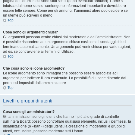
pagina del forum in cui sono stati scritti (dopo eventuali annunci). Come si
intuisce dal nome stesso, contengono informazioni importanti e dovrebbero
essere lette sempre. Come per gli annunci, l’amministratore può decidere se
un utente può scriverli o meno.
Top
Cosa sono gli argomenti chiusi?
Gli argomenti possono venire chiusi dai moderatori o dall’amministratore. Non
è possibile rispondere ad un argomento chiuso così come i sondaggi chiusi
terminano automaticamente. Un argomento può venir chiuso per varie ragioni,
ad es. se contravviene ai Termini di Utilizzo.
Top
Che cosa sono le icone argomento?
Le icone argomento sono immagini che possono essere associate agli
argomenti per indicare il loro contenuto. La possibilità di usarle dipende dai
permessi impostati dall’amministratore.
Top
Livelli e gruppi di utenti
Cosa sono gli amministratori?
Gli amministratori sono gli utenti che hanno il più alto grado di controllo
sull’intera Board; possono controllare qualsiasi elemento, inclusi i permessi, la
disabilitazione (o «ban») degli utenti, la creazione di moderatori e gruppi di
utenti, ecc. Inoltre, possono moderare tutti i forum.