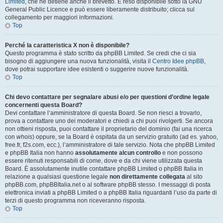
Limited
, che ne detiene anche il brevetto. È reso disponibile sotto la GNU
General Public Licence e può essere liberamente distribuito; clicca sul
collegamento per maggiori informazioni.
Top
Perché la caratteristica X non è disponibile?
Questo programma è stato scritto da phpBB Limited. Se credi che ci sia
bisogno di aggiungere una nuova funzionalità, visita il
Centro Idee phpBB
,
dove potrai supportare idee esistenti o suggerire nuove funzionalità.
Top
Chi devo contattare per segnalare abusi e/o per questioni d’ordine legale
concernenti questa Board?
Devi contattare l’amministratore di questa Board. Se non riesci a trovarlo,
prova a contattare uno dei moderatori e chiedi a chi puoi rivolgerti. Se ancora
non ottieni risposta, puoi contattare il proprietario del dominio (fai una ricerca
con
whois
) oppure, se la Board è ospitata da un servizio gratuito (ad es. yahoo,
free.fr, f2s.com, ecc.), l’amministratore di tale servizio. Nota che phpBB Limited
e phpBB Italia non hanno
assolutamente alcun controllo
e non possono
essere ritenuti responsabili di come, dove e da chi viene utilizzata questa
Board. È assolutamente inutile contattare phpBB Limited o phpBB Italia in
relazione a qualsiasi questione legale
non direttamente collegata
al sito
phpBB.com, phpBBItalia.net o al software phpBB stesso. I messaggi di posta
elettronica inviati a phpBB Limited o a phpBB Italia riguardanti l’uso da parte di
terzi di questo programma non riceveranno risposta.
Top