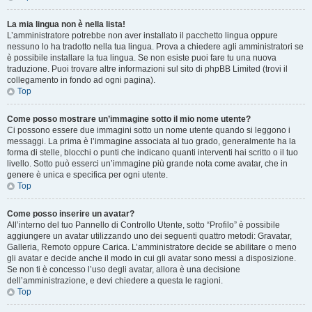
La mia lingua non è nella lista!
L’amministratore potrebbe non aver installato il pacchetto lingua oppure
nessuno lo ha tradotto nella tua lingua. Prova a chiedere agli amministratori se
è possibile installare la tua lingua. Se non esiste puoi fare tu una nuova
traduzione. Puoi trovare altre informazioni sul sito di phpBB Limited (trovi il
collegamento in fondo ad ogni pagina).
Top
Come posso mostrare un’immagine sotto il mio nome utente?
Ci possono essere due immagini sotto un nome utente quando si leggono i
messaggi. La prima è l’immagine associata al tuo grado, generalmente ha la
forma di stelle, blocchi o punti che indicano quanti interventi hai scritto o il tuo
livello. Sotto può esserci un’immagine più grande nota come avatar, che in
genere è unica e specifica per ogni utente.
Top
Come posso inserire un avatar?
All’interno del tuo Pannello di Controllo Utente, sotto “Profilo” è possibile
aggiungere un avatar utilizzando uno dei seguenti quattro metodi: Gravatar,
Galleria, Remoto oppure Carica. L’amministratore decide se abilitare o meno
gli avatar e decide anche il modo in cui gli avatar sono messi a disposizione.
Se non ti è concesso l’uso degli avatar, allora è una decisione
dell’amministrazione, e devi chiedere a questa le ragioni.
Top