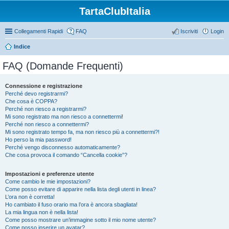
TartaClubItalia
Collegamenti Rapidi
FAQ
Iscriviti
Login
Indice
FAQ (Domande Frequenti)
Connessione e registrazione
Perché devo registrarmi?
Che cosa è COPPA?
Perché non riesco a registrarmi?
Mi sono registrato ma non riesco a connettermi!
Perché non riesco a connettermi?
Mi sono registrato tempo fa, ma non riesco più a connettermi?!
Ho perso la mia password!
Perché vengo disconnesso automaticamente?
Che cosa provoca il comando “Cancella cookie”?
Impostazioni e preferenze utente
Come cambio le mie impostazioni?
Come posso evitare di apparire nella lista degli utenti in linea?
L’ora non è corretta!
Ho cambiato il fuso orario ma l’ora è ancora sbagliata!
La mia lingua non è nella lista!
Come posso mostrare un’immagine sotto il mio nome utente?
Come posso inserire un avatar?