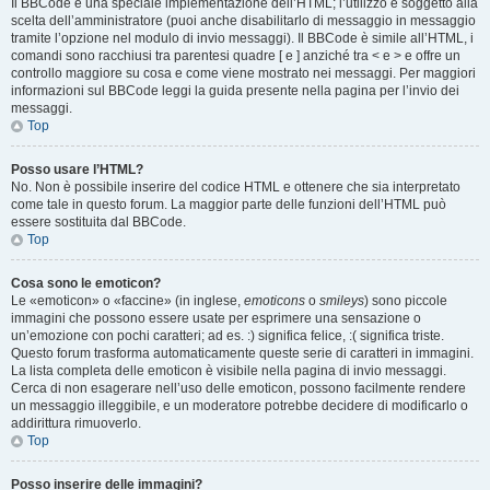
Il BBCode è una speciale implementazione dell’HTML; l’utilizzo è soggetto alla
scelta dell’amministratore (puoi anche disabilitarlo di messaggio in messaggio
tramite l’opzione nel modulo di invio messaggi). Il BBCode è simile all’HTML, i
comandi sono racchiusi tra parentesi quadre [ e ] anziché tra < e > e offre un
controllo maggiore su cosa e come viene mostrato nei messaggi. Per maggiori
informazioni sul BBCode leggi la guida presente nella pagina per l’invio dei
messaggi.
Top
Posso usare l’HTML?
No. Non è possibile inserire del codice HTML e ottenere che sia interpretato
come tale in questo forum. La maggior parte delle funzioni dell’HTML può
essere sostituita dal BBCode.
Top
Cosa sono le emoticon?
Le «emoticon» o «faccine» (in inglese,
emoticons
o
smileys
) sono piccole
immagini che possono essere usate per esprimere una sensazione o
un’emozione con pochi caratteri; ad es. :) significa felice, :( significa triste.
Questo forum trasforma automaticamente queste serie di caratteri in immagini.
La lista completa delle emoticon è visibile nella pagina di invio messaggi.
Cerca di non esagerare nell’uso delle emoticon, possono facilmente rendere
un messaggio illeggibile, e un moderatore potrebbe decidere di modificarlo o
addirittura rimuoverlo.
Top
Posso inserire delle immagini?