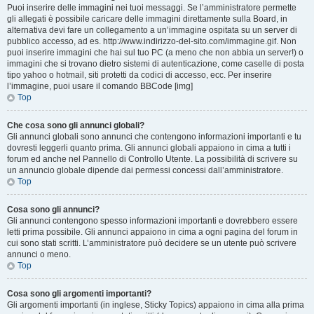
Puoi inserire delle immagini nei tuoi messaggi. Se l’amministratore permette
gli allegati è possibile caricare delle immagini direttamente sulla Board, in
alternativa devi fare un collegamento a un’immagine ospitata su un server di
pubblico accesso, ad es. http://www.indirizzo-del-sito.com/immagine.gif. Non
puoi inserire immagini che hai sul tuo PC (a meno che non abbia un server!) o
immagini che si trovano dietro sistemi di autenticazione, come caselle di posta
tipo yahoo o hotmail, siti protetti da codici di accesso, ecc. Per inserire
l’immagine, puoi usare il comando BBCode [img]
Top
Che cosa sono gli annunci globali?
Gli annunci globali sono annunci che contengono informazioni importanti e tu
dovresti leggerli quanto prima. Gli annunci globali appaiono in cima a tutti i
forum ed anche nel Pannello di Controllo Utente. La possibilità di scrivere su
un annuncio globale dipende dai permessi concessi dall’amministratore.
Top
Cosa sono gli annunci?
Gli annunci contengono spesso informazioni importanti e dovrebbero essere
letti prima possibile. Gli annunci appaiono in cima a ogni pagina del forum in
cui sono stati scritti. L’amministratore può decidere se un utente può scrivere
annunci o meno.
Top
Cosa sono gli argomenti importanti?
Gli argomenti importanti (in inglese, Sticky Topics) appaiono in cima alla prima