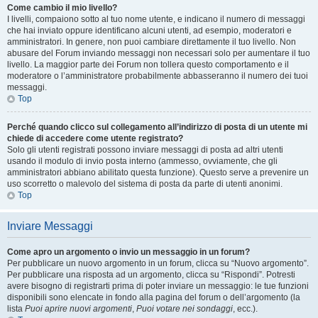
Come cambio il mio livello?
I livelli, compaiono sotto al tuo nome utente, e indicano il numero di messaggi
che hai inviato oppure identificano alcuni utenti, ad esempio, moderatori e
amministratori. In genere, non puoi cambiare direttamente il tuo livello. Non
abusare del Forum inviando messaggi non necessari solo per aumentare il tuo
livello. La maggior parte dei Forum non tollera questo comportamento e il
moderatore o l’amministratore probabilmente abbasseranno il numero dei tuoi
messaggi.
Top
Perché quando clicco sul collegamento all’indirizzo di posta di un utente mi
chiede di accedere come utente registrato?
Solo gli utenti registrati possono inviare messaggi di posta ad altri utenti
usando il modulo di invio posta interno (ammesso, ovviamente, che gli
amministratori abbiano abilitato questa funzione). Questo serve a prevenire un
uso scorretto o malevolo del sistema di posta da parte di utenti anonimi.
Top
Inviare Messaggi
Come apro un argomento o invio un messaggio in un forum?
Per pubblicare un nuovo argomento in un forum, clicca su “Nuovo argomento”.
Per pubblicare una risposta ad un argomento, clicca su “Rispondi”. Potresti
avere bisogno di registrarti prima di poter inviare un messaggio: le tue funzioni
disponibili sono elencate in fondo alla pagina del forum o dell’argomento (la
lista
Puoi aprire nuovi argomenti
,
Puoi votare nei sondaggi
, ecc.).