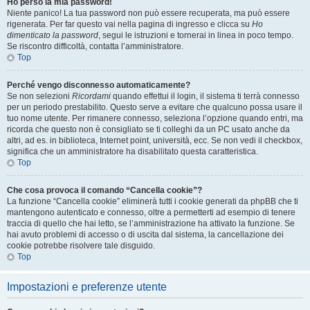
Ho perso la mia password!
Niente panico! La tua password non può essere recuperata, ma può essere
rigenerata. Per far questo vai nella pagina di ingresso e clicca su
Ho
dimenticato la password
, segui le istruzioni e tornerai in linea in poco tempo.
Se riscontro difficoltà, contatta l’amministratore.
Top
Perché vengo disconnesso automaticamente?
Se non selezioni
Ricordami
quando effettui il login, il sistema ti terrà connesso
per un periodo prestabilito. Questo serve a evitare che qualcuno possa usare il
tuo nome utente. Per rimanere connesso, seleziona l’opzione quando entri, ma
ricorda che questo non è consigliato se ti colleghi da un PC usato anche da
altri, ad es. in biblioteca, Internet point, università, ecc. Se non vedi il checkbox,
significa che un amministratore ha disabilitato questa caratteristica.
Top
Che cosa provoca il comando “Cancella cookie”?
La funzione “Cancella cookie” eliminerà tutti i cookie generati da phpBB che ti
mantengono autenticato e connesso, oltre a permetterti ad esempio di tenere
traccia di quello che hai letto, se l’amministrazione ha attivato la funzione. Se
hai avuto problemi di accesso o di uscita dal sistema, la cancellazione dei
cookie potrebbe risolvere tale disguido.
Top
Impostazioni e preferenze utente