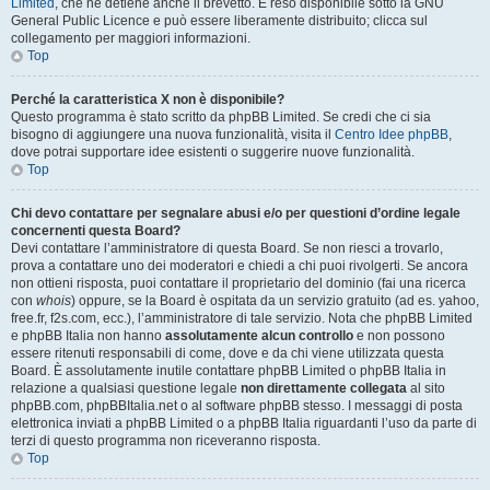
Limited
, che ne detiene anche il brevetto. È reso disponibile sotto la GNU
General Public Licence e può essere liberamente distribuito; clicca sul
collegamento per maggiori informazioni.
Top
Perché la caratteristica X non è disponibile?
Questo programma è stato scritto da phpBB Limited. Se credi che ci sia
bisogno di aggiungere una nuova funzionalità, visita il
Centro Idee phpBB
,
dove potrai supportare idee esistenti o suggerire nuove funzionalità.
Top
Chi devo contattare per segnalare abusi e/o per questioni d’ordine legale
concernenti questa Board?
Devi contattare l’amministratore di questa Board. Se non riesci a trovarlo,
prova a contattare uno dei moderatori e chiedi a chi puoi rivolgerti. Se ancora
non ottieni risposta, puoi contattare il proprietario del dominio (fai una ricerca
con
whois
) oppure, se la Board è ospitata da un servizio gratuito (ad es. yahoo,
free.fr, f2s.com, ecc.), l’amministratore di tale servizio. Nota che phpBB Limited
e phpBB Italia non hanno
assolutamente alcun controllo
e non possono
essere ritenuti responsabili di come, dove e da chi viene utilizzata questa
Board. È assolutamente inutile contattare phpBB Limited o phpBB Italia in
relazione a qualsiasi questione legale
non direttamente collegata
al sito
phpBB.com, phpBBItalia.net o al software phpBB stesso. I messaggi di posta
elettronica inviati a phpBB Limited o a phpBB Italia riguardanti l’uso da parte di
terzi di questo programma non riceveranno risposta.
Top