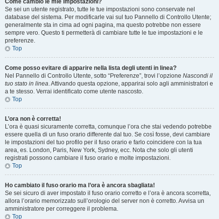
Come cambio le mie impostazioni?
Se sei un utente registrato, tutte le tue impostazioni sono conservate nel
database del sistema. Per modificarle vai sul tuo Pannello di Controllo Utente;
generalmente sta in cima ad ogni pagina, ma questo potrebbe non essere
sempre vero. Questo ti permetterà di cambiare tutte le tue impostazioni e le
preferenze.
Top
Come posso evitare di apparire nella lista degli utenti in linea?
Nel Pannello di Controllo Utente, sotto “Preferenze”, trovi l’opzione
Nascondi il
tuo stato in linea
. Attivando questa opzione, apparirai solo agli amministratori e
a te stesso. Verrai identificato come utente nascosto.
Top
L’ora non è corretta!
L’ora è quasi sicuramente corretta, comunque l’ora che stai vedendo potrebbe
essere quella di un fuso orario differente dal tuo. Se così fosse, devi cambiare
le impostazioni del tuo profilo per il fuso orario e farlo coincidere con la tua
area, es. London, Paris, New York, Sydney, ecc. Nota che solo gli utenti
registrati possono cambiare il fuso orario e molte impostazioni.
Top
Ho cambiato il fuso orario ma l’ora è ancora sbagliata!
Se sei sicuro di aver impostato il fuso orario corretto e l’ora è ancora scorretta,
allora l’orario memorizzato sull’orologio del server non è corretto. Avvisa un
amministratore per correggere il problema.
Top