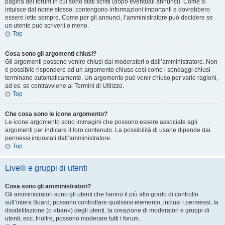
pagina del forum in cui sono stati scritti (dopo eventuali annunci). Come si
intuisce dal nome stesso, contengono informazioni importanti e dovrebbero
essere lette sempre. Come per gli annunci, l’amministratore può decidere se
un utente può scriverli o meno.
Top
Cosa sono gli argomenti chiusi?
Gli argomenti possono venire chiusi dai moderatori o dall’amministratore. Non
è possibile rispondere ad un argomento chiuso così come i sondaggi chiusi
terminano automaticamente. Un argomento può venir chiuso per varie ragioni,
ad es. se contravviene ai Termini di Utilizzo.
Top
Che cosa sono le icone argomento?
Le icone argomento sono immagini che possono essere associate agli
argomenti per indicare il loro contenuto. La possibilità di usarle dipende dai
permessi impostati dall’amministratore.
Top
Livelli e gruppi di utenti
Cosa sono gli amministratori?
Gli amministratori sono gli utenti che hanno il più alto grado di controllo
sull’intera Board; possono controllare qualsiasi elemento, inclusi i permessi, la
disabilitazione (o «ban») degli utenti, la creazione di moderatori e gruppi di
utenti, ecc. Inoltre, possono moderare tutti i forum.