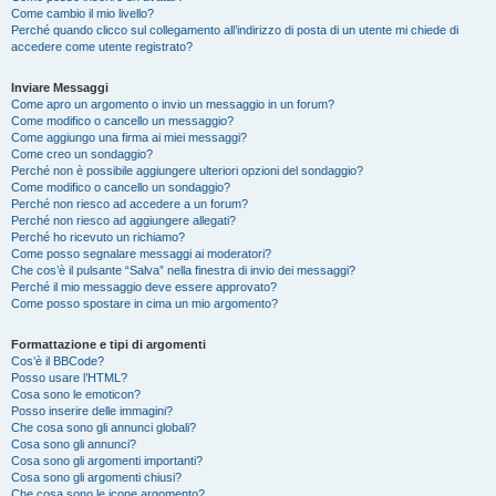
Come cambio il mio livello?
Perché quando clicco sul collegamento all’indirizzo di posta di un utente mi chiede di
accedere come utente registrato?
Inviare Messaggi
Come apro un argomento o invio un messaggio in un forum?
Come modifico o cancello un messaggio?
Come aggiungo una firma ai miei messaggi?
Come creo un sondaggio?
Perché non è possibile aggiungere ulteriori opzioni del sondaggio?
Come modifico o cancello un sondaggio?
Perché non riesco ad accedere a un forum?
Perché non riesco ad aggiungere allegati?
Perché ho ricevuto un richiamo?
Come posso segnalare messaggi ai moderatori?
Che cos’è il pulsante “Salva” nella finestra di invio dei messaggi?
Perché il mio messaggio deve essere approvato?
Come posso spostare in cima un mio argomento?
Formattazione e tipi di argomenti
Cos’è il BBCode?
Posso usare l’HTML?
Cosa sono le emoticon?
Posso inserire delle immagini?
Che cosa sono gli annunci globali?
Cosa sono gli annunci?
Cosa sono gli argomenti importanti?
Cosa sono gli argomenti chiusi?
Che cosa sono le icone argomento?