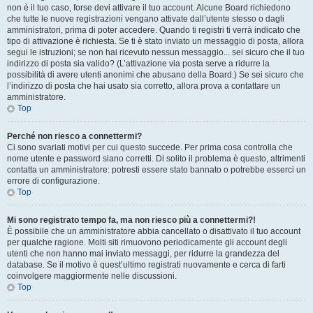
non è il tuo caso, forse devi attivare il tuo account. Alcune Board richiedono
che tutte le nuove registrazioni vengano attivate dall’utente stesso o dagli
amministratori, prima di poter accedere. Quando ti registri ti verrà indicato che
tipo di attivazione è richiesta. Se ti è stato inviato un messaggio di posta, allora
segui le istruzioni; se non hai ricevuto nessun messaggio... sei sicuro che il tuo
indirizzo di posta sia valido? (L’attivazione via posta serve a ridurre la
possibilità di avere utenti anonimi che abusano della Board.) Se sei sicuro che
l’indirizzo di posta che hai usato sia corretto, allora prova a contattare un
amministratore.
Top
Perché non riesco a connettermi?
Ci sono svariati motivi per cui questo succede. Per prima cosa controlla che
nome utente e password siano corretti. Di solito il problema è questo, altrimenti
contatta un amministratore: potresti essere stato bannato o potrebbe esserci un
errore di configurazione.
Top
Mi sono registrato tempo fa, ma non riesco più a connettermi?!
È possibile che un amministratore abbia cancellato o disattivato il tuo account
per qualche ragione. Molti siti rimuovono periodicamente gli account degli
utenti che non hanno mai inviato messaggi, per ridurre la grandezza del
database. Se il motivo è quest’ultimo registrati nuovamente e cerca di farti
coinvolgere maggiormente nelle discussioni.
Top