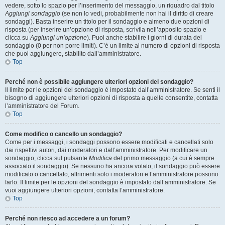
vedere, sotto lo spazio per l’inserimento del messaggio, un riquadro dal titolo
Aggiungi sondaggio
(se non lo vedi, probabilmente non hai il diritto di creare
sondaggi). Basta inserire un titolo per il sondaggio e almeno due opzioni di
risposta (per inserire un’opzione di risposta, scrivila nell’apposito spazio e
clicca su
Aggiungi un’opzione
). Puoi anche stabilire i giorni di durata del
sondaggio (0 per non porre limiti). C’è un limite al numero di opzioni di risposta
che puoi aggiungere, stabilito dall’amministratore.
Top
Perché non è possibile aggiungere ulteriori opzioni del sondaggio?
Il limite per le opzioni del sondaggio è impostato dall’amministratore. Se senti il
bisogno di aggiungere ulteriori opzioni di risposta a quelle consentite, contatta
l’amministratore del Forum.
Top
Come modifico o cancello un sondaggio?
Come per i messaggi, i sondaggi possono essere modificati e cancellati solo
dai rispettivi autori, dai moderatori e dall’amministratore. Per modificare un
sondaggio, clicca sul pulsante
Modifica
del primo messaggio (a cui è sempre
associato il sondaggio). Se nessuno ha ancora votato, il sondaggio può essere
modificato o cancellato, altrimenti solo i moderatori e l’amministratore possono
farlo. Il limite per le opzioni del sondaggio è impostato dall’amministratore. Se
vuoi aggiungere ulteriori opzioni, contatta l’amministratore.
Top
Perché non riesco ad accedere a un forum?