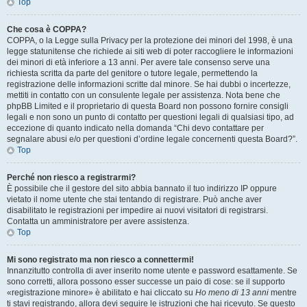
Top
Che cosa è COPPA?
COPPA, o la Legge sulla Privacy per la protezione dei minori del 1998, è una
legge statunitense che richiede ai siti web di poter raccogliere le informazioni
dei minori di età inferiore a 13 anni. Per avere tale consenso serve una
richiesta scritta da parte del genitore o tutore legale, permettendo la
registrazione delle informazioni scritte dal minore. Se hai dubbi o incertezze,
mettiti in contatto con un consulente legale per assistenza. Nota bene che
phpBB Limited e il proprietario di questa Board non possono fornire consigli
legali e non sono un punto di contatto per questioni legali di qualsiasi tipo, ad
eccezione di quanto indicato nella domanda “Chi devo contattare per
segnalare abusi e/o per questioni d’ordine legale concernenti questa Board?”.
Top
Perché non riesco a registrarmi?
È possibile che il gestore del sito abbia bannato il tuo indirizzo IP oppure
vietato il nome utente che stai tentando di registrare. Può anche aver
disabilitato le registrazioni per impedire ai nuovi visitatori di registrarsi.
Contatta un amministratore per avere assistenza.
Top
Mi sono registrato ma non riesco a connettermi!
Innanzitutto controlla di aver inserito nome utente e password esattamente. Se
sono corretti, allora possono esser successe un paio di cose: se il supporto
«registrazione minore» è abilitato e hai cliccato su
Ho meno di 13 anni
mentre
ti stavi registrando, allora devi seguire le istruzioni che hai ricevuto. Se questo