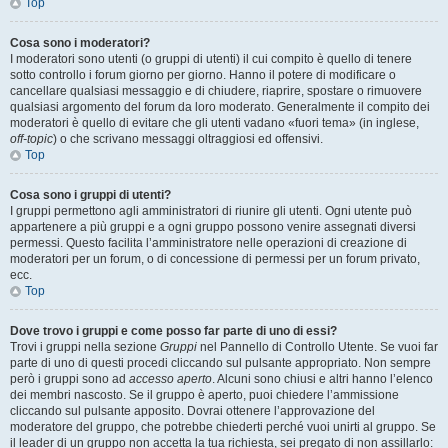
Top
Cosa sono i moderatori?
I moderatori sono utenti (o gruppi di utenti) il cui compito è quello di tenere
sotto controllo i forum giorno per giorno. Hanno il potere di modificare o
cancellare qualsiasi messaggio e di chiudere, riaprire, spostare o rimuovere
qualsiasi argomento del forum da loro moderato. Generalmente il compito dei
moderatori è quello di evitare che gli utenti vadano «fuori tema» (in inglese,
off-topic
) o che scrivano messaggi oltraggiosi ed offensivi.
Top
Cosa sono i gruppi di utenti?
I gruppi permettono agli amministratori di riunire gli utenti. Ogni utente può
appartenere a più gruppi e a ogni gruppo possono venire assegnati diversi
permessi. Questo facilita l’amministratore nelle operazioni di creazione di
moderatori per un forum, o di concessione di permessi per un forum privato,
ecc.
Top
Dove trovo i gruppi e come posso far parte di uno di essi?
Trovi i gruppi nella sezione
Gruppi
nel Pannello di Controllo Utente. Se vuoi far
parte di uno di questi procedi cliccando sul pulsante appropriato. Non sempre
però i gruppi sono ad
accesso aperto
. Alcuni sono chiusi e altri hanno l’elenco
dei membri nascosto. Se il gruppo è aperto, puoi chiedere l’ammissione
cliccando sul pulsante apposito. Dovrai ottenere l’approvazione del
moderatore del gruppo, che potrebbe chiederti perché vuoi unirti al gruppo. Se
il leader di un gruppo non accetta la tua richiesta, sei pregato di non assillarlo: