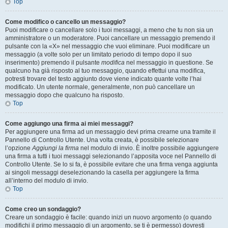
Top
Come modifico o cancello un messaggio?
Puoi modificare o cancellare solo i tuoi messaggi, a meno che tu non sia un
amministratore o un moderatore. Puoi cancellare un messaggio premendo il
pulsante con la «X» nel messaggio che vuoi eliminare. Puoi modificare un
messaggio (a volte solo per un limitato periodo di tempo dopo il suo
inserimento) premendo il pulsante
modifica
nel messaggio in questione. Se
qualcuno ha già risposto al tuo messaggio, quando effettui una modifica,
potresti trovare del testo aggiunto dove viene indicato quante volte l’hai
modificato. Un utente normale, generalmente, non può cancellare un
messaggio dopo che qualcuno ha risposto.
Top
Come aggiungo una firma ai miei messaggi?
Per aggiungere una firma ad un messaggio devi prima crearne una tramite il
Pannello di Controllo Utente. Una volta creata, è possibile selezionare
l’opzione
Aggiungi la firma
nel modulo di invio. È inoltre possibile aggiungere
una firma a tutti i tuoi messaggi selezionando l’apposita voce nel Pannello di
Controllo Utente. Se lo si fa, è possibile evitare che una firma venga aggiunta
ai singoli messaggi deselezionando la casella per aggiungere la firma
all’interno del modulo di invio.
Top
Come creo un sondaggio?
Creare un sondaggio è facile: quando inizi un nuovo argomento (o quando
modifichi il primo messaggio di un argomento, se ti è permesso) dovresti