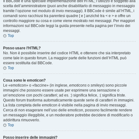
Il BBCode è una speciale implementazione dell’HTML; l’utilizzo è soggetto alla
scelta dell’amministratore (puoi anche disabilitarlo di messaggio in messaggio
tramite l’opzione nel modulo di invio messaggi). Il BBCode è simile all’HTML, i
comandi sono racchiusi tra parentesi quadre [ e ] anziché tra < e > e offre un
controllo maggiore su cosa e come viene mostrato nei messaggi. Per maggiori
informazioni sul BBCode leggi la guida presente nella pagina per l’invio dei
messaggi.
Top
Posso usare l’HTML?
No. Non è possibile inserire del codice HTML e ottenere che sia interpretato
come tale in questo forum. La maggior parte delle funzioni dell’HTML può
essere sostituita dal BBCode.
Top
Cosa sono le emoticon?
Le «emoticon» o «faccine» (in inglese,
emoticons
o
smileys
) sono piccole
immagini che possono essere usate per esprimere una sensazione o
un’emozione con pochi caratteri; ad es. :) significa felice, :( significa triste.
Questo forum trasforma automaticamente queste serie di caratteri in immagini.
La lista completa delle emoticon è visibile nella pagina di invio messaggi.
Cerca di non esagerare nell’uso delle emoticon, possono facilmente rendere
un messaggio illeggibile, e un moderatore potrebbe decidere di modificarlo o
addirittura rimuoverlo.
Top
Posso inserire delle immagini?