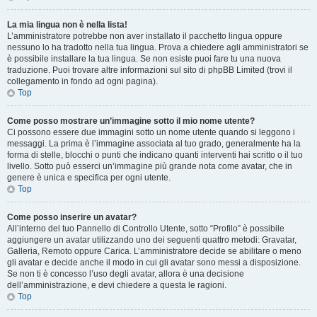
La mia lingua non è nella lista!
L’amministratore potrebbe non aver installato il pacchetto lingua oppure
nessuno lo ha tradotto nella tua lingua. Prova a chiedere agli amministratori se
è possibile installare la tua lingua. Se non esiste puoi fare tu una nuova
traduzione. Puoi trovare altre informazioni sul sito di phpBB Limited (trovi il
collegamento in fondo ad ogni pagina).
Top
Come posso mostrare un’immagine sotto il mio nome utente?
Ci possono essere due immagini sotto un nome utente quando si leggono i
messaggi. La prima è l’immagine associata al tuo grado, generalmente ha la
forma di stelle, blocchi o punti che indicano quanti interventi hai scritto o il tuo
livello. Sotto può esserci un’immagine più grande nota come avatar, che in
genere è unica e specifica per ogni utente.
Top
Come posso inserire un avatar?
All’interno del tuo Pannello di Controllo Utente, sotto “Profilo” è possibile
aggiungere un avatar utilizzando uno dei seguenti quattro metodi: Gravatar,
Galleria, Remoto oppure Carica. L’amministratore decide se abilitare o meno
gli avatar e decide anche il modo in cui gli avatar sono messi a disposizione.
Se non ti è concesso l’uso degli avatar, allora è una decisione
dell’amministrazione, e devi chiedere a questa le ragioni.
Top