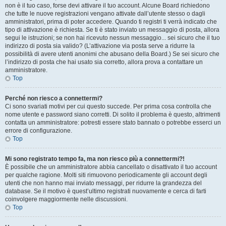
non è il tuo caso, forse devi attivare il tuo account. Alcune Board richiedono
che tutte le nuove registrazioni vengano attivate dall’utente stesso o dagli
amministratori, prima di poter accedere. Quando ti registri ti verrà indicato che
tipo di attivazione è richiesta. Se ti è stato inviato un messaggio di posta, allora
segui le istruzioni; se non hai ricevuto nessun messaggio... sei sicuro che il tuo
indirizzo di posta sia valido? (L’attivazione via posta serve a ridurre la
possibilità di avere utenti anonimi che abusano della Board.) Se sei sicuro che
l’indirizzo di posta che hai usato sia corretto, allora prova a contattare un
amministratore.
Top
Perché non riesco a connettermi?
Ci sono svariati motivi per cui questo succede. Per prima cosa controlla che
nome utente e password siano corretti. Di solito il problema è questo, altrimenti
contatta un amministratore: potresti essere stato bannato o potrebbe esserci un
errore di configurazione.
Top
Mi sono registrato tempo fa, ma non riesco più a connettermi?!
È possibile che un amministratore abbia cancellato o disattivato il tuo account
per qualche ragione. Molti siti rimuovono periodicamente gli account degli
utenti che non hanno mai inviato messaggi, per ridurre la grandezza del
database. Se il motivo è quest’ultimo registrati nuovamente e cerca di farti
coinvolgere maggiormente nelle discussioni.
Top