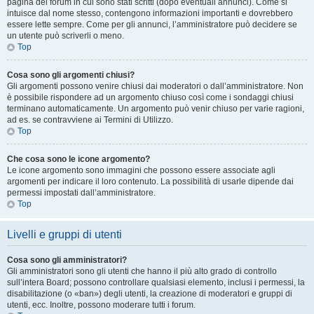
pagina del forum in cui sono stati scritti (dopo eventuali annunci). Come si
intuisce dal nome stesso, contengono informazioni importanti e dovrebbero
essere lette sempre. Come per gli annunci, l’amministratore può decidere se
un utente può scriverli o meno.
Top
Cosa sono gli argomenti chiusi?
Gli argomenti possono venire chiusi dai moderatori o dall’amministratore. Non
è possibile rispondere ad un argomento chiuso così come i sondaggi chiusi
terminano automaticamente. Un argomento può venir chiuso per varie ragioni,
ad es. se contravviene ai Termini di Utilizzo.
Top
Che cosa sono le icone argomento?
Le icone argomento sono immagini che possono essere associate agli
argomenti per indicare il loro contenuto. La possibilità di usarle dipende dai
permessi impostati dall’amministratore.
Top
Livelli e gruppi di utenti
Cosa sono gli amministratori?
Gli amministratori sono gli utenti che hanno il più alto grado di controllo
sull’intera Board; possono controllare qualsiasi elemento, inclusi i permessi, la
disabilitazione (o «ban») degli utenti, la creazione di moderatori e gruppi di
utenti, ecc. Inoltre, possono moderare tutti i forum.