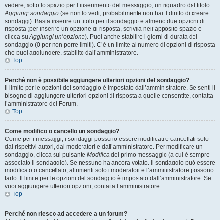
vedere, sotto lo spazio per l’inserimento del messaggio, un riquadro dal titolo
Aggiungi sondaggio
(se non lo vedi, probabilmente non hai il diritto di creare
sondaggi). Basta inserire un titolo per il sondaggio e almeno due opzioni di
risposta (per inserire un’opzione di risposta, scrivila nell’apposito spazio e
clicca su
Aggiungi un’opzione
). Puoi anche stabilire i giorni di durata del
sondaggio (0 per non porre limiti). C’è un limite al numero di opzioni di risposta
che puoi aggiungere, stabilito dall’amministratore.
Top
Perché non è possibile aggiungere ulteriori opzioni del sondaggio?
Il limite per le opzioni del sondaggio è impostato dall’amministratore. Se senti il
bisogno di aggiungere ulteriori opzioni di risposta a quelle consentite, contatta
l’amministratore del Forum.
Top
Come modifico o cancello un sondaggio?
Come per i messaggi, i sondaggi possono essere modificati e cancellati solo
dai rispettivi autori, dai moderatori e dall’amministratore. Per modificare un
sondaggio, clicca sul pulsante
Modifica
del primo messaggio (a cui è sempre
associato il sondaggio). Se nessuno ha ancora votato, il sondaggio può essere
modificato o cancellato, altrimenti solo i moderatori e l’amministratore possono
farlo. Il limite per le opzioni del sondaggio è impostato dall’amministratore. Se
vuoi aggiungere ulteriori opzioni, contatta l’amministratore.
Top
Perché non riesco ad accedere a un forum?