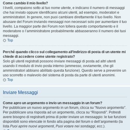
Come cambio il mio livello?
I livelli, compaiono sotto al tuo nome utente, e indicano il numero di messaggi
che hai inviato oppure identificano alcuni utenti, ad esempio, moderatori e
amministratori. In genere, non puoi cambiare direttamente il tuo livello. Non
abusare del Forum inviando messaggi non necessari solo per aumentare il tuo
livello. La maggior parte dei Forum non tollera questo comportamento e il
moderatore o l’amministratore probabilmente abbasseranno il numero dei tuoi
messaggi.
Top
Perché quando clicco sul collegamento all’indirizzo di posta di un utente mi
chiede di accedere come utente registrato?
Solo gli utenti registrati possono inviare messaggi di posta ad altri utenti
usando il modulo di invio posta interno (ammesso, ovviamente, che gli
amministratori abbiano abilitato questa funzione). Questo serve a prevenire un
uso scorretto o malevolo del sistema di posta da parte di utenti anonimi.
Top
Inviare Messaggi
Come apro un argomento o invio un messaggio in un forum?
Per pubblicare un nuovo argomento in un forum, clicca su “Nuovo argomento”.
Per pubblicare una risposta ad un argomento, clicca su “Rispondi”. Potresti
avere bisogno di registrarti prima di poter inviare un messaggio: le tue funzioni
disponibili sono elencate in fondo alla pagina del forum o dell’argomento (la
lista
Puoi aprire nuovi argomenti
,
Puoi votare nei sondaggi
, ecc.).