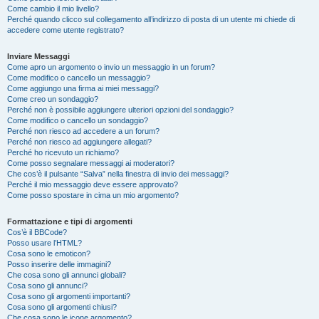
Come cambio il mio livello?
Perché quando clicco sul collegamento all’indirizzo di posta di un utente mi chiede di
accedere come utente registrato?
Inviare Messaggi
Come apro un argomento o invio un messaggio in un forum?
Come modifico o cancello un messaggio?
Come aggiungo una firma ai miei messaggi?
Come creo un sondaggio?
Perché non è possibile aggiungere ulteriori opzioni del sondaggio?
Come modifico o cancello un sondaggio?
Perché non riesco ad accedere a un forum?
Perché non riesco ad aggiungere allegati?
Perché ho ricevuto un richiamo?
Come posso segnalare messaggi ai moderatori?
Che cos’è il pulsante “Salva” nella finestra di invio dei messaggi?
Perché il mio messaggio deve essere approvato?
Come posso spostare in cima un mio argomento?
Formattazione e tipi di argomenti
Cos’è il BBCode?
Posso usare l’HTML?
Cosa sono le emoticon?
Posso inserire delle immagini?
Che cosa sono gli annunci globali?
Cosa sono gli annunci?
Cosa sono gli argomenti importanti?
Cosa sono gli argomenti chiusi?
Che cosa sono le icone argomento?