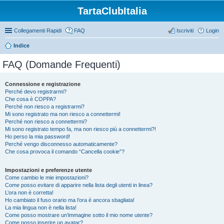
TartaClubItalia
Collegamenti Rapidi
FAQ
Iscriviti
Login
Indice
FAQ (Domande Frequenti)
Connessione e registrazione
Perché devo registrarmi?
Che cosa è COPPA?
Perché non riesco a registrarmi?
Mi sono registrato ma non riesco a connettermi!
Perché non riesco a connettermi?
Mi sono registrato tempo fa, ma non riesco più a connettermi?!
Ho perso la mia password!
Perché vengo disconnesso automaticamente?
Che cosa provoca il comando “Cancella cookie”?
Impostazioni e preferenze utente
Come cambio le mie impostazioni?
Come posso evitare di apparire nella lista degli utenti in linea?
L’ora non è corretta!
Ho cambiato il fuso orario ma l’ora è ancora sbagliata!
La mia lingua non è nella lista!
Come posso mostrare un’immagine sotto il mio nome utente?
Come posso inserire un avatar?