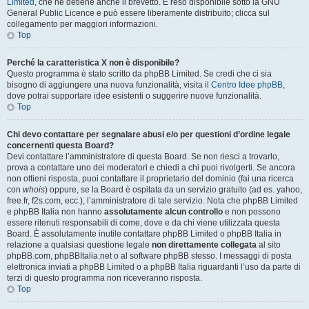
Limited
, che ne detiene anche il brevetto. È reso disponibile sotto la GNU
General Public Licence e può essere liberamente distribuito; clicca sul
collegamento per maggiori informazioni.
Top
Perché la caratteristica X non è disponibile?
Questo programma è stato scritto da phpBB Limited. Se credi che ci sia
bisogno di aggiungere una nuova funzionalità, visita il
Centro Idee phpBB
,
dove potrai supportare idee esistenti o suggerire nuove funzionalità.
Top
Chi devo contattare per segnalare abusi e/o per questioni d’ordine legale
concernenti questa Board?
Devi contattare l’amministratore di questa Board. Se non riesci a trovarlo,
prova a contattare uno dei moderatori e chiedi a chi puoi rivolgerti. Se ancora
non ottieni risposta, puoi contattare il proprietario del dominio (fai una ricerca
con
whois
) oppure, se la Board è ospitata da un servizio gratuito (ad es. yahoo,
free.fr, f2s.com, ecc.), l’amministratore di tale servizio. Nota che phpBB Limited
e phpBB Italia non hanno
assolutamente alcun controllo
e non possono
essere ritenuti responsabili di come, dove e da chi viene utilizzata questa
Board. È assolutamente inutile contattare phpBB Limited o phpBB Italia in
relazione a qualsiasi questione legale
non direttamente collegata
al sito
phpBB.com, phpBBItalia.net o al software phpBB stesso. I messaggi di posta
elettronica inviati a phpBB Limited o a phpBB Italia riguardanti l’uso da parte di
terzi di questo programma non riceveranno risposta.
Top