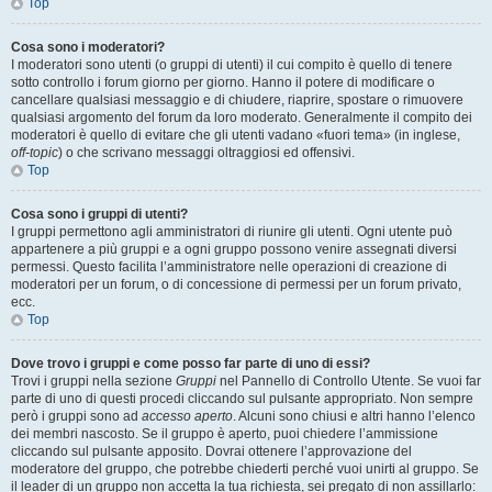
Top
Cosa sono i moderatori?
I moderatori sono utenti (o gruppi di utenti) il cui compito è quello di tenere
sotto controllo i forum giorno per giorno. Hanno il potere di modificare o
cancellare qualsiasi messaggio e di chiudere, riaprire, spostare o rimuovere
qualsiasi argomento del forum da loro moderato. Generalmente il compito dei
moderatori è quello di evitare che gli utenti vadano «fuori tema» (in inglese,
off-topic
) o che scrivano messaggi oltraggiosi ed offensivi.
Top
Cosa sono i gruppi di utenti?
I gruppi permettono agli amministratori di riunire gli utenti. Ogni utente può
appartenere a più gruppi e a ogni gruppo possono venire assegnati diversi
permessi. Questo facilita l’amministratore nelle operazioni di creazione di
moderatori per un forum, o di concessione di permessi per un forum privato,
ecc.
Top
Dove trovo i gruppi e come posso far parte di uno di essi?
Trovi i gruppi nella sezione
Gruppi
nel Pannello di Controllo Utente. Se vuoi far
parte di uno di questi procedi cliccando sul pulsante appropriato. Non sempre
però i gruppi sono ad
accesso aperto
. Alcuni sono chiusi e altri hanno l’elenco
dei membri nascosto. Se il gruppo è aperto, puoi chiedere l’ammissione
cliccando sul pulsante apposito. Dovrai ottenere l’approvazione del
moderatore del gruppo, che potrebbe chiederti perché vuoi unirti al gruppo. Se
il leader di un gruppo non accetta la tua richiesta, sei pregato di non assillarlo: