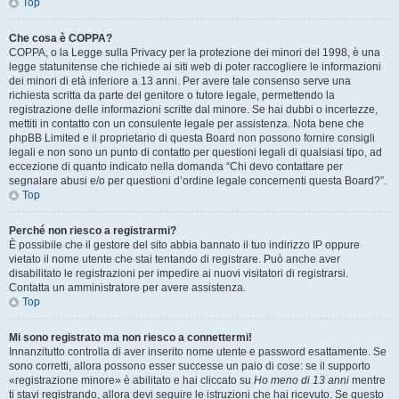
Top
Che cosa è COPPA?
COPPA, o la Legge sulla Privacy per la protezione dei minori del 1998, è una
legge statunitense che richiede ai siti web di poter raccogliere le informazioni
dei minori di età inferiore a 13 anni. Per avere tale consenso serve una
richiesta scritta da parte del genitore o tutore legale, permettendo la
registrazione delle informazioni scritte dal minore. Se hai dubbi o incertezze,
mettiti in contatto con un consulente legale per assistenza. Nota bene che
phpBB Limited e il proprietario di questa Board non possono fornire consigli
legali e non sono un punto di contatto per questioni legali di qualsiasi tipo, ad
eccezione di quanto indicato nella domanda “Chi devo contattare per
segnalare abusi e/o per questioni d’ordine legale concernenti questa Board?”.
Top
Perché non riesco a registrarmi?
È possibile che il gestore del sito abbia bannato il tuo indirizzo IP oppure
vietato il nome utente che stai tentando di registrare. Può anche aver
disabilitato le registrazioni per impedire ai nuovi visitatori di registrarsi.
Contatta un amministratore per avere assistenza.
Top
Mi sono registrato ma non riesco a connettermi!
Innanzitutto controlla di aver inserito nome utente e password esattamente. Se
sono corretti, allora possono esser successe un paio di cose: se il supporto
«registrazione minore» è abilitato e hai cliccato su
Ho meno di 13 anni
mentre
ti stavi registrando, allora devi seguire le istruzioni che hai ricevuto. Se questo