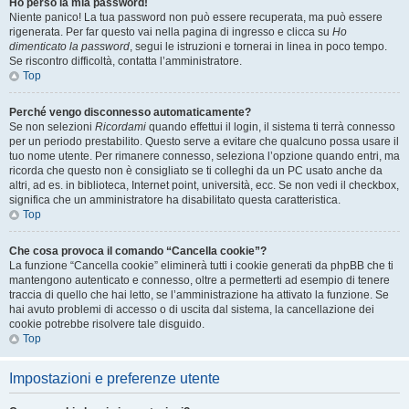
Ho perso la mia password!
Niente panico! La tua password non può essere recuperata, ma può essere
rigenerata. Per far questo vai nella pagina di ingresso e clicca su
Ho
dimenticato la password
, segui le istruzioni e tornerai in linea in poco tempo.
Se riscontro difficoltà, contatta l’amministratore.
Top
Perché vengo disconnesso automaticamente?
Se non selezioni
Ricordami
quando effettui il login, il sistema ti terrà connesso
per un periodo prestabilito. Questo serve a evitare che qualcuno possa usare il
tuo nome utente. Per rimanere connesso, seleziona l’opzione quando entri, ma
ricorda che questo non è consigliato se ti colleghi da un PC usato anche da
altri, ad es. in biblioteca, Internet point, università, ecc. Se non vedi il checkbox,
significa che un amministratore ha disabilitato questa caratteristica.
Top
Che cosa provoca il comando “Cancella cookie”?
La funzione “Cancella cookie” eliminerà tutti i cookie generati da phpBB che ti
mantengono autenticato e connesso, oltre a permetterti ad esempio di tenere
traccia di quello che hai letto, se l’amministrazione ha attivato la funzione. Se
hai avuto problemi di accesso o di uscita dal sistema, la cancellazione dei
cookie potrebbe risolvere tale disguido.
Top
Impostazioni e preferenze utente