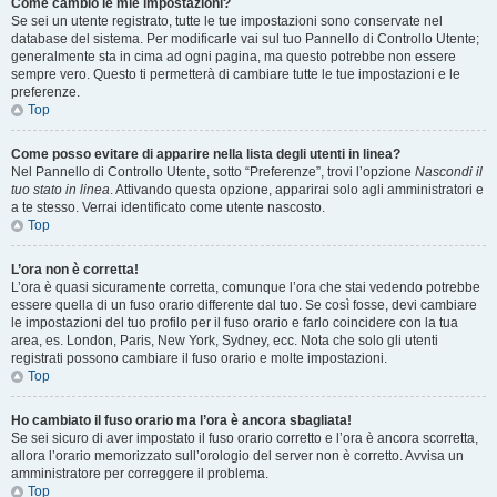
Come cambio le mie impostazioni?
Se sei un utente registrato, tutte le tue impostazioni sono conservate nel
database del sistema. Per modificarle vai sul tuo Pannello di Controllo Utente;
generalmente sta in cima ad ogni pagina, ma questo potrebbe non essere
sempre vero. Questo ti permetterà di cambiare tutte le tue impostazioni e le
preferenze.
Top
Come posso evitare di apparire nella lista degli utenti in linea?
Nel Pannello di Controllo Utente, sotto “Preferenze”, trovi l’opzione
Nascondi il
tuo stato in linea
. Attivando questa opzione, apparirai solo agli amministratori e
a te stesso. Verrai identificato come utente nascosto.
Top
L’ora non è corretta!
L’ora è quasi sicuramente corretta, comunque l’ora che stai vedendo potrebbe
essere quella di un fuso orario differente dal tuo. Se così fosse, devi cambiare
le impostazioni del tuo profilo per il fuso orario e farlo coincidere con la tua
area, es. London, Paris, New York, Sydney, ecc. Nota che solo gli utenti
registrati possono cambiare il fuso orario e molte impostazioni.
Top
Ho cambiato il fuso orario ma l’ora è ancora sbagliata!
Se sei sicuro di aver impostato il fuso orario corretto e l’ora è ancora scorretta,
allora l’orario memorizzato sull’orologio del server non è corretto. Avvisa un
amministratore per correggere il problema.
Top