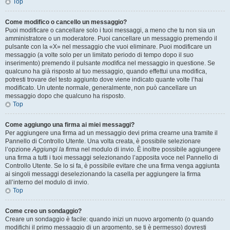
Top
Come modifico o cancello un messaggio?
Puoi modificare o cancellare solo i tuoi messaggi, a meno che tu non sia un
amministratore o un moderatore. Puoi cancellare un messaggio premendo il
pulsante con la «X» nel messaggio che vuoi eliminare. Puoi modificare un
messaggio (a volte solo per un limitato periodo di tempo dopo il suo
inserimento) premendo il pulsante
modifica
nel messaggio in questione. Se
qualcuno ha già risposto al tuo messaggio, quando effettui una modifica,
potresti trovare del testo aggiunto dove viene indicato quante volte l’hai
modificato. Un utente normale, generalmente, non può cancellare un
messaggio dopo che qualcuno ha risposto.
Top
Come aggiungo una firma ai miei messaggi?
Per aggiungere una firma ad un messaggio devi prima crearne una tramite il
Pannello di Controllo Utente. Una volta creata, è possibile selezionare
l’opzione
Aggiungi la firma
nel modulo di invio. È inoltre possibile aggiungere
una firma a tutti i tuoi messaggi selezionando l’apposita voce nel Pannello di
Controllo Utente. Se lo si fa, è possibile evitare che una firma venga aggiunta
ai singoli messaggi deselezionando la casella per aggiungere la firma
all’interno del modulo di invio.
Top
Come creo un sondaggio?
Creare un sondaggio è facile: quando inizi un nuovo argomento (o quando
modifichi il primo messaggio di un argomento, se ti è permesso) dovresti