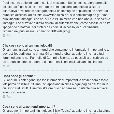
Puoi inserire delle immagini nei tuoi messaggi. Se l’amministratore permette
gli allegati è possibile caricare delle immagini direttamente sulla Board, in
alternativa devi fare un collegamento a un’immagine ospitata su un server di
pubblico accesso, ad es. http://www.indirizzo-del-sito.com/immagine.gif. Non
puoi inserire immagini che hai sul tuo PC (a meno che non abbia un server!) o
immagini che si trovano dietro sistemi di autenticazione, come caselle di posta
tipo yahoo o hotmail, siti protetti da codici di accesso, ecc. Per inserire
l’immagine, puoi usare il comando BBCode [img]
Top
Che cosa sono gli annunci globali?
Gli annunci globali sono annunci che contengono informazioni importanti e tu
dovresti leggerli quanto prima. Gli annunci globali appaiono in cima a tutti i
forum ed anche nel Pannello di Controllo Utente. La possibilità di scrivere su
un annuncio globale dipende dai permessi concessi dall’amministratore.
Top
Cosa sono gli annunci?
Gli annunci contengono spesso informazioni importanti e dovrebbero essere
letti prima possibile. Gli annunci appaiono in cima a ogni pagina del forum in
cui sono stati scritti. L’amministratore può decidere se un utente può scrivere
annunci o meno.
Top
Cosa sono gli argomenti importanti?
Gli argomenti importanti (in inglese, Sticky Topics) appaiono in cima alla prima