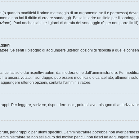
(o quando modifichi il primo messaggio di un argomento, se ti è permesso) dovrest
mente non hai il diritto di creare sondaggi). Basta inserire un titolo per il sondaggi
pzione
). Puoi anche stabilire i giorni di durata del sondaggio (0 per non porre limiti
aggio?
atore. Se senti il bisogno di aggiungere ulteriori opzioni di risposta a quelle consen
cellati solo dai rispettivi autori, dai moderatori e dall’amministratore. Per modifi
 ancora votato, il sondaggio può essere modificato o cancellato, altrimenti solo i 
aggiungere ulteriori opzioni, contatta l’amministratore.
gruppi. Per leggere, scrivere, rispondere, ecc., potresti aver bisogno di autorizzazio
rum, per gruppi o per utenti specifici. L’amministratore potrebbe non aver permesso a
’amministratore se non sei sicuro del motivo per cui non riesci ad aggiungere allega