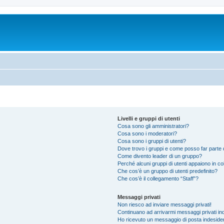
Livelli e gruppi di utenti
Cosa sono gli amministratori?
Cosa sono i moderatori?
Cosa sono i gruppi di utenti?
Dove trovo i gruppi e come posso far parte d
Come divento leader di un gruppo?
Perché alcuni gruppi di utenti appaiono in colo
Che cos’è un gruppo di utenti predefinito?
Che cos’è il collegamento “Staff”?
Messaggi privati
Non riesco ad inviare messaggi privati!
Continuano ad arrivarmi messaggi privati ind
Ho ricevuto un messaggio di posta indeside