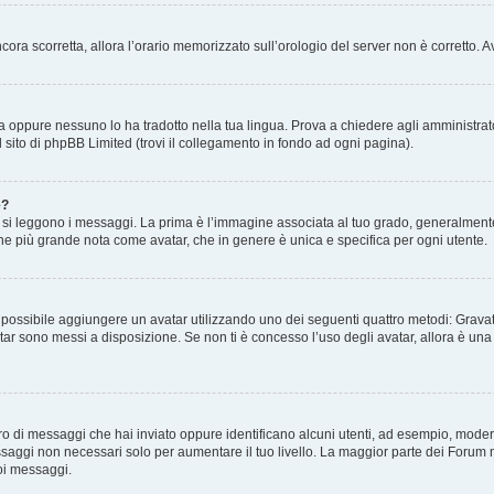
 ancora scorretta, allora l’orario memorizzato sull’orologio del server non è corretto
a oppure nessuno lo ha tradotto nella tua lingua. Prova a chiedere agli amministrator
l sito di phpBB Limited (trovi il collegamento in fondo ad ogni pagina).
e?
 leggono i messaggi. La prima è l’immagine associata al tuo grado, generalmente ha
agine più grande nota come avatar, che in genere è unica e specifica per ogni utente.
” è possibile aggiungere un avatar utilizzando uno dei seguenti quattro metodi: Gra
atar sono messi a disposizione. Se non ti è concesso l’uso degli avatar, allora è un
mero di messaggi che hai inviato oppure identificano alcuni utenti, ad esempio, mode
ssaggi non necessari solo per aumentare il tuo livello. La maggior parte dei Forum
oi messaggi.