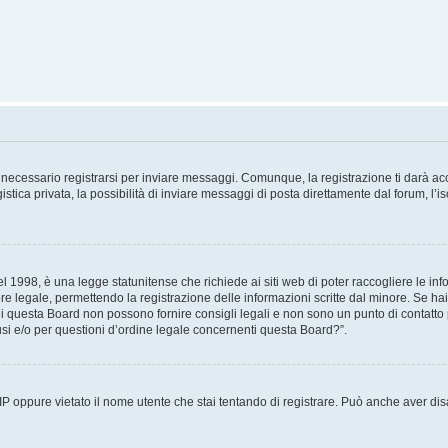
necessario registrarsi per inviare messaggi. Comunque, la registrazione ti darà acce
tica privata, la possibilità di inviare messaggi di posta direttamente dal forum, l’is
 1998, è una legge statunitense che richiede ai siti web di poter raccogliere le info
re legale, permettendo la registrazione delle informazioni scritte dal minore. Se hai
i questa Board non possono fornire consigli legali e non sono un punto di contatto p
i e/o per questioni d’ordine legale concernenti questa Board?”.
 IP oppure vietato il nome utente che stai tentando di registrare. Può anche aver disab