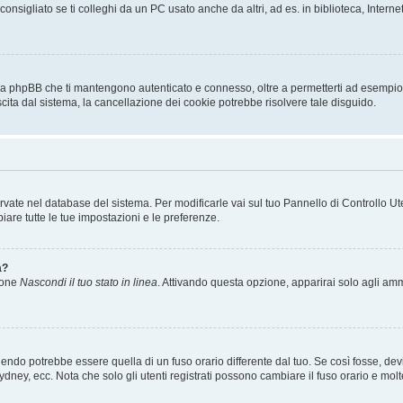
sigliato se ti colleghi da un PC usato anche da altri, ad es. in biblioteca, Internet
 da phpBB che ti mantengono autenticato e connesso, oltre a permetterti ad esempio d
scita dal sistema, la cancellazione dei cookie potrebbe risolvere tale disguido.
servate nel database del sistema. Per modificarle vai sul tuo Pannello di Controllo
re tutte le tue impostazioni e le preferenze.
a?
zione
Nascondi il tuo stato in linea
. Attivando questa opzione, apparirai solo agli ammi
ndo potrebbe essere quella di un fuso orario differente dal tuo. Se così fosse, devi 
ydney, ecc. Nota che solo gli utenti registrati possono cambiare il fuso orario e mol