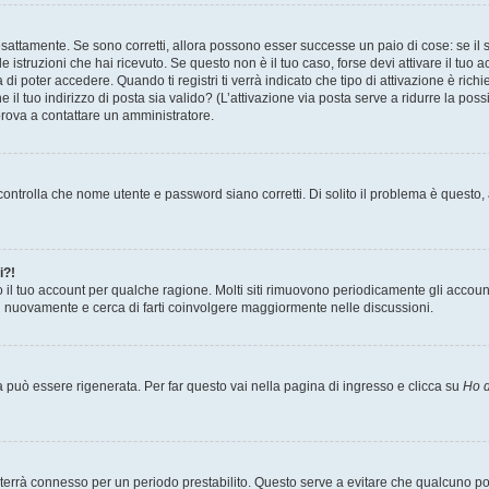
sattamente. Se sono corretti, allora possono esser successe un paio di cose: se il 
le istruzioni che hai ricevuto. Se questo non è il tuo caso, forse devi attivare il tu
di poter accedere. Quando ti registri ti verrà indicato che tipo di attivazione è richi
e il tuo indirizzo di posta sia valido? (L’attivazione via posta serve a ridurre la po
 prova a contattare un amministratore.
ontrolla che nome utente e password siano corretti. Di solito il problema è questo, a
i?!
o il tuo account per qualche ragione. Molti siti rimuovono periodicamente gli accoun
ti nuovamente e cerca di farti coinvolgere maggiormente nelle discussioni.
uò essere rigenerata. Per far questo vai nella pagina di ingresso e clicca su
Ho d
a ti terrà connesso per un periodo prestabilito. Questo serve a evitare che qualcuno