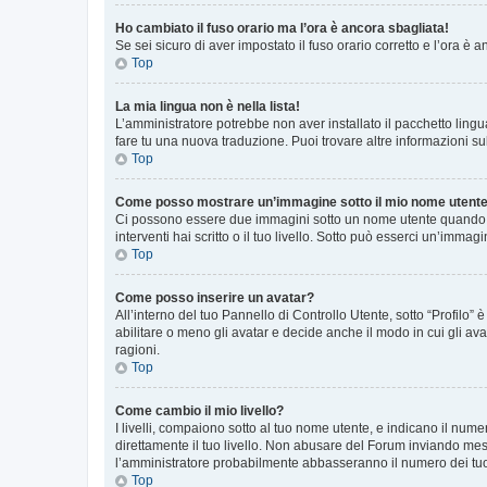
Ho cambiato il fuso orario ma l’ora è ancora sbagliata!
Se sei sicuro di aver impostato il fuso orario corretto e l’ora è
Top
La mia lingua non è nella lista!
L’amministratore potrebbe non aver installato il pacchetto lingu
fare tu una nuova traduzione. Puoi trovare altre informazioni su
Top
Come posso mostrare un’immagine sotto il mio nome utent
Ci possono essere due immagini sotto un nome utente quando si
interventi hai scritto o il tuo livello. Sotto può esserci un’imm
Top
Come posso inserire un avatar?
All’interno del tuo Pannello di Controllo Utente, sotto “Profilo
abilitare o meno gli avatar e decide anche il modo in cui gli av
ragioni.
Top
Come cambio il mio livello?
I livelli, compaiono sotto al tuo nome utente, e indicano il nu
direttamente il tuo livello. Non abusare del Forum inviando me
l’amministratore probabilmente abbasseranno il numero dei tu
Top