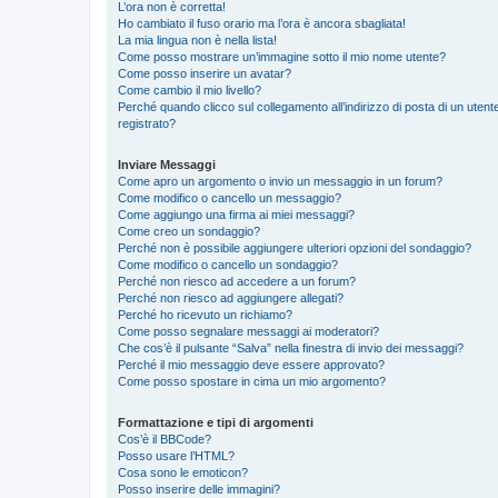
L’ora non è corretta!
Ho cambiato il fuso orario ma l’ora è ancora sbagliata!
La mia lingua non è nella lista!
Come posso mostrare un’immagine sotto il mio nome utente?
Come posso inserire un avatar?
Come cambio il mio livello?
Perché quando clicco sul collegamento all’indirizzo di posta di un ute
registrato?
Inviare Messaggi
Come apro un argomento o invio un messaggio in un forum?
Come modifico o cancello un messaggio?
Come aggiungo una firma ai miei messaggi?
Come creo un sondaggio?
Perché non è possibile aggiungere ulteriori opzioni del sondaggio?
Come modifico o cancello un sondaggio?
Perché non riesco ad accedere a un forum?
Perché non riesco ad aggiungere allegati?
Perché ho ricevuto un richiamo?
Come posso segnalare messaggi ai moderatori?
Che cos’è il pulsante “Salva” nella finestra di invio dei messaggi?
Perché il mio messaggio deve essere approvato?
Come posso spostare in cima un mio argomento?
Formattazione e tipi di argomenti
Cos’è il BBCode?
Posso usare l’HTML?
Cosa sono le emoticon?
Posso inserire delle immagini?