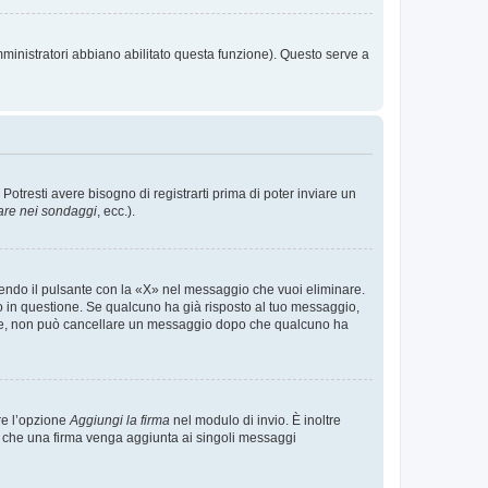
mministratori abbiano abilitato questa funzione). Questo serve a
tresti avere bisogno di registrarti prima di poter inviare un
are nei sondaggi
, ecc.).
endo il pulsante con la «X» nel messaggio che vuoi eliminare.
in questione. Se qualcuno ha già risposto al tuo messaggio,
mente, non può cancellare un messaggio dopo che qualcuno ha
re l’opzione
Aggiungi la firma
nel modulo di invio. È inoltre
re che una firma venga aggiunta ai singoli messaggi