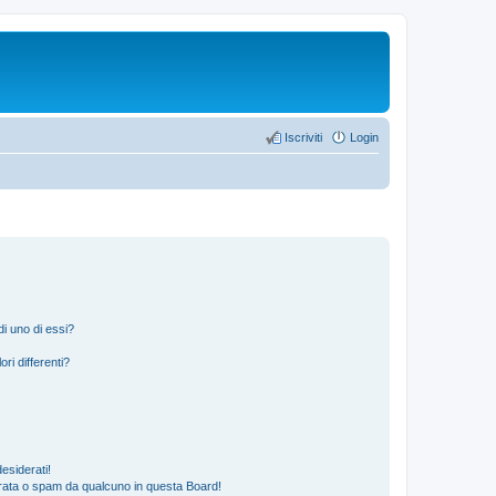
Iscriviti
Login
i uno di essi?
ri differenti?
esiderati!
rata o spam da qualcuno in questa Board!