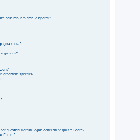
 dalla mia lista amici o ignorati?
 pagina vuota?
i argomenti?
izioni?
n argomenti specifici?
co?
d?
 per questioni d’ordine legale concernenti questa Board?
del Forum?