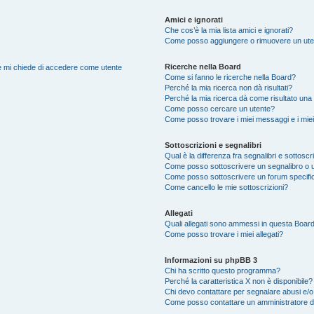
Amici e ignorati
Che cos’è la mia lista amici e ignorati?
Come posso aggiungere o rimuovere un utente
Ricerche nella Board
nte mi chiede di accedere come utente
Come si fanno le ricerche nella Board?
Perché la mia ricerca non dà risultati?
Perché la mia ricerca dà come risultato una
Come posso cercare un utente?
Come posso trovare i miei messaggi e i mie
Sottoscrizioni e segnalibri
Qual è la differenza fra segnalibri e sottoscr
Come posso sottoscrivere un segnalibro o u
Come posso sottoscrivere un forum specifi
Come cancello le mie sottoscrizioni?
Allegati
Quali allegati sono ammessi in questa Boar
Come posso trovare i miei allegati?
Informazioni su phpBB 3
Chi ha scritto questo programma?
Perché la caratteristica X non è disponibile?
Chi devo contattare per segnalare abusi e/o
Come posso contattare un amministratore 