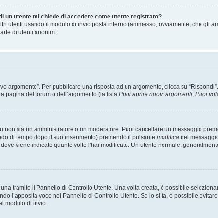
 di un utente mi chiede di accedere come utente registrato?
altri utenti usando il modulo di invio posta interno (ammesso, ovviamente, che gli a
arte di utenti anonimi.
 argomento”. Per pubblicare una risposta ad un argomento, clicca su “Rispondi”. Po
la pagina del forum o dell’argomento (la lista
Puoi aprire nuovi argomenti
,
Puoi vot
 tu non sia un amministratore o un moderatore. Puoi cancellare un messaggio prem
iodo di tempo dopo il suo inserimento) premendo il pulsante
modifica
nel messaggio 
nto dove viene indicato quante volte l’hai modificato. Un utente normale, general
a tramite il Pannello di Controllo Utente. Una volta creata, è possibile seleziona
ndo l’apposita voce nel Pannello di Controllo Utente. Se lo si fa, è possibile evita
el modulo di invio.