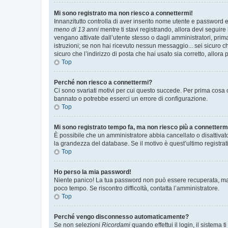
Mi sono registrato ma non riesco a connettermi!
Innanzitutto controlla di aver inserito nome utente e password e
meno di 13 anni
mentre ti stavi registrando, allora devi seguire 
vengano attivate dall’utente stesso o dagli amministratori, prima 
istruzioni; se non hai ricevuto nessun messaggio... sei sicuro ch
sicuro che l’indirizzo di posta che hai usato sia corretto, allora
Top
Perché non riesco a connettermi?
Ci sono svariati motivi per cui questo succede. Per prima cosa c
bannato o potrebbe esserci un errore di configurazione.
Top
Mi sono registrato tempo fa, ma non riesco più a connetterm
È possibile che un amministratore abbia cancellato o disattivat
la grandezza del database. Se il motivo è quest’ultimo registra
Top
Ho perso la mia password!
Niente panico! La tua password non può essere recuperata, ma p
poco tempo. Se riscontro difficoltà, contatta l’amministratore.
Top
Perché vengo disconnesso automaticamente?
Se non selezioni
Ricordami
quando effettui il login, il sistem