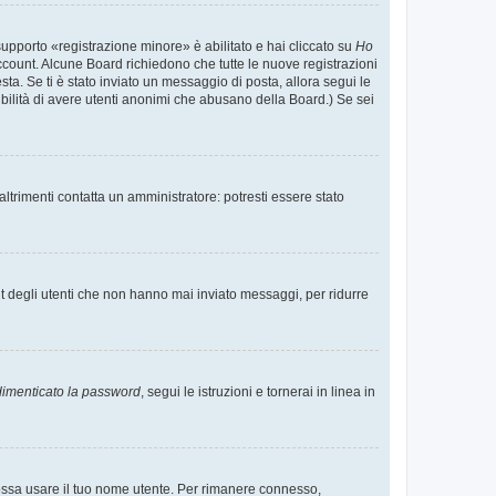
supporto «registrazione minore» è abilitato e hai cliccato su
Ho
o account. Alcune Board richiedono che tutte le nuove registrazioni
esta. Se ti è stato inviato un messaggio di posta, allora segui le
ssibilità di avere utenti anonimi che abusano della Board.) Se sei
ltrimenti contatta un amministratore: potresti essere stato
t degli utenti che non hanno mai inviato messaggi, per ridurre
imenticato la password
, segui le istruzioni e tornerai in linea in
 possa usare il tuo nome utente. Per rimanere connesso,