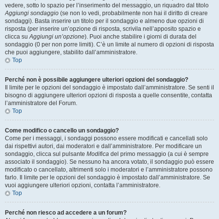
vedere, sotto lo spazio per l’inserimento del messaggio, un riquadro dal titolo
Aggiungi sondaggio
(se non lo vedi, probabilmente non hai il diritto di creare
sondaggi). Basta inserire un titolo per il sondaggio e almeno due opzioni di
risposta (per inserire un’opzione di risposta, scrivila nell’apposito spazio e
clicca su
Aggiungi un’opzione
). Puoi anche stabilire i giorni di durata del
sondaggio (0 per non porre limiti). C’è un limite al numero di opzioni di risposta
che puoi aggiungere, stabilito dall’amministratore.
Top
Perché non è possibile aggiungere ulteriori opzioni del sondaggio?
Il limite per le opzioni del sondaggio è impostato dall’amministratore. Se senti il
bisogno di aggiungere ulteriori opzioni di risposta a quelle consentite, contatta
l’amministratore del Forum.
Top
Come modifico o cancello un sondaggio?
Come per i messaggi, i sondaggi possono essere modificati e cancellati solo
dai rispettivi autori, dai moderatori e dall’amministratore. Per modificare un
sondaggio, clicca sul pulsante
Modifica
del primo messaggio (a cui è sempre
associato il sondaggio). Se nessuno ha ancora votato, il sondaggio può essere
modificato o cancellato, altrimenti solo i moderatori e l’amministratore possono
farlo. Il limite per le opzioni del sondaggio è impostato dall’amministratore. Se
vuoi aggiungere ulteriori opzioni, contatta l’amministratore.
Top
Perché non riesco ad accedere a un forum?