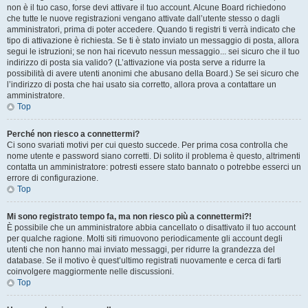
non è il tuo caso, forse devi attivare il tuo account. Alcune Board richiedono
che tutte le nuove registrazioni vengano attivate dall’utente stesso o dagli
amministratori, prima di poter accedere. Quando ti registri ti verrà indicato che
tipo di attivazione è richiesta. Se ti è stato inviato un messaggio di posta, allora
segui le istruzioni; se non hai ricevuto nessun messaggio... sei sicuro che il tuo
indirizzo di posta sia valido? (L’attivazione via posta serve a ridurre la
possibilità di avere utenti anonimi che abusano della Board.) Se sei sicuro che
l’indirizzo di posta che hai usato sia corretto, allora prova a contattare un
amministratore.
Top
Perché non riesco a connettermi?
Ci sono svariati motivi per cui questo succede. Per prima cosa controlla che
nome utente e password siano corretti. Di solito il problema è questo, altrimenti
contatta un amministratore: potresti essere stato bannato o potrebbe esserci un
errore di configurazione.
Top
Mi sono registrato tempo fa, ma non riesco più a connettermi?!
È possibile che un amministratore abbia cancellato o disattivato il tuo account
per qualche ragione. Molti siti rimuovono periodicamente gli account degli
utenti che non hanno mai inviato messaggi, per ridurre la grandezza del
database. Se il motivo è quest’ultimo registrati nuovamente e cerca di farti
coinvolgere maggiormente nelle discussioni.
Top