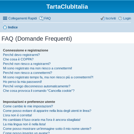
TartaClubItalia
Collegamenti Rapidi
FAQ
Iscriviti
Login
Indice
FAQ (Domande Frequenti)
Connessione e registrazione
Perché devo registrarmi?
Che cosa è COPPA?
Perché non riesco a registrarmi?
Mi sono registrato ma non riesco a connettermi!
Perché non riesco a connettermi?
Mi sono registrato tempo fa, ma non riesco più a connettermi?!
Ho perso la mia password!
Perché vengo disconnesso automaticamente?
Che cosa provoca il comando “Cancella cookie”?
Impostazioni e preferenze utente
Come cambio le mie impostazioni?
Come posso evitare di apparire nella lista degli utenti in linea?
L’ora non è corretta!
Ho cambiato il fuso orario ma l’ora è ancora sbagliata!
La mia lingua non è nella lista!
Come posso mostrare un’immagine sotto il mio nome utente?
Come posso inserire un avatar?