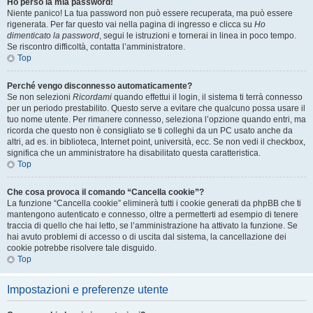
Ho perso la mia password!
Niente panico! La tua password non può essere recuperata, ma può essere
rigenerata. Per far questo vai nella pagina di ingresso e clicca su
Ho
dimenticato la password
, segui le istruzioni e tornerai in linea in poco tempo.
Se riscontro difficoltà, contatta l’amministratore.
Top
Perché vengo disconnesso automaticamente?
Se non selezioni
Ricordami
quando effettui il login, il sistema ti terrà connesso
per un periodo prestabilito. Questo serve a evitare che qualcuno possa usare il
tuo nome utente. Per rimanere connesso, seleziona l’opzione quando entri, ma
ricorda che questo non è consigliato se ti colleghi da un PC usato anche da
altri, ad es. in biblioteca, Internet point, università, ecc. Se non vedi il checkbox,
significa che un amministratore ha disabilitato questa caratteristica.
Top
Che cosa provoca il comando “Cancella cookie”?
La funzione “Cancella cookie” eliminerà tutti i cookie generati da phpBB che ti
mantengono autenticato e connesso, oltre a permetterti ad esempio di tenere
traccia di quello che hai letto, se l’amministrazione ha attivato la funzione. Se
hai avuto problemi di accesso o di uscita dal sistema, la cancellazione dei
cookie potrebbe risolvere tale disguido.
Top
Impostazioni e preferenze utente