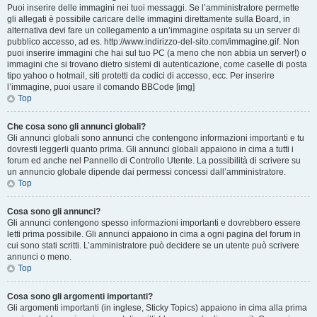
Puoi inserire delle immagini nei tuoi messaggi. Se l’amministratore permette
gli allegati è possibile caricare delle immagini direttamente sulla Board, in
alternativa devi fare un collegamento a un’immagine ospitata su un server di
pubblico accesso, ad es. http://www.indirizzo-del-sito.com/immagine.gif. Non
puoi inserire immagini che hai sul tuo PC (a meno che non abbia un server!) o
immagini che si trovano dietro sistemi di autenticazione, come caselle di posta
tipo yahoo o hotmail, siti protetti da codici di accesso, ecc. Per inserire
l’immagine, puoi usare il comando BBCode [img]
Top
Che cosa sono gli annunci globali?
Gli annunci globali sono annunci che contengono informazioni importanti e tu
dovresti leggerli quanto prima. Gli annunci globali appaiono in cima a tutti i
forum ed anche nel Pannello di Controllo Utente. La possibilità di scrivere su
un annuncio globale dipende dai permessi concessi dall’amministratore.
Top
Cosa sono gli annunci?
Gli annunci contengono spesso informazioni importanti e dovrebbero essere
letti prima possibile. Gli annunci appaiono in cima a ogni pagina del forum in
cui sono stati scritti. L’amministratore può decidere se un utente può scrivere
annunci o meno.
Top
Cosa sono gli argomenti importanti?
Gli argomenti importanti (in inglese, Sticky Topics) appaiono in cima alla prima