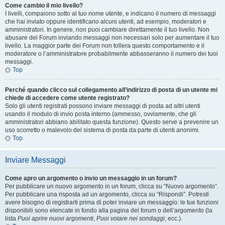
Come cambio il mio livello?
I livelli, compaiono sotto al tuo nome utente, e indicano il numero di messaggi
che hai inviato oppure identificano alcuni utenti, ad esempio, moderatori e
amministratori. In genere, non puoi cambiare direttamente il tuo livello. Non
abusare del Forum inviando messaggi non necessari solo per aumentare il tuo
livello. La maggior parte dei Forum non tollera questo comportamento e il
moderatore o l’amministratore probabilmente abbasseranno il numero dei tuoi
messaggi.
Top
Perché quando clicco sul collegamento all’indirizzo di posta di un utente mi
chiede di accedere come utente registrato?
Solo gli utenti registrati possono inviare messaggi di posta ad altri utenti
usando il modulo di invio posta interno (ammesso, ovviamente, che gli
amministratori abbiano abilitato questa funzione). Questo serve a prevenire un
uso scorretto o malevolo del sistema di posta da parte di utenti anonimi.
Top
Inviare Messaggi
Come apro un argomento o invio un messaggio in un forum?
Per pubblicare un nuovo argomento in un forum, clicca su “Nuovo argomento”.
Per pubblicare una risposta ad un argomento, clicca su “Rispondi”. Potresti
avere bisogno di registrarti prima di poter inviare un messaggio: le tue funzioni
disponibili sono elencate in fondo alla pagina del forum o dell’argomento (la
lista
Puoi aprire nuovi argomenti
,
Puoi votare nei sondaggi
, ecc.).