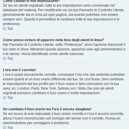
Come cambio le mie impostazioni?
Se sei un utente registrato, tutte le tue impostazioni sono conservate nel
database del sistema. Per modificarle vai sul tuo Pannello di Controllo Utente;
generalmente sta in cima ad ogni pagina, ma questo potrebbe non essere
sempre vero. Questo ti permetterà di cambiare tutte le tue impostazioni e le
preferenze.
Top
Come posso evitare di apparire nella lista degli utenti in linea?
Nel Pannello di Controllo Utente, sotto “Preferenze”, trovi l’opzione
Nascondi il
tuo stato in linea
. Attivando questa opzione, apparirai solo agli amministratori e
a te stesso. Verrai identificato come utente nascosto.
Top
L’ora non è corretta!
L’ora è quasi sicuramente corretta, comunque l’ora che stai vedendo potrebbe
essere quella di un fuso orario differente dal tuo. Se così fosse, devi cambiare
le impostazioni del tuo profilo per il fuso orario e farlo coincidere con la tua
area, es. London, Paris, New York, Sydney, ecc. Nota che solo gli utenti
registrati possono cambiare il fuso orario e molte impostazioni.
Top
Ho cambiato il fuso orario ma l’ora è ancora sbagliata!
Se sei sicuro di aver impostato il fuso orario corretto e l’ora è ancora scorretta,
allora l’orario memorizzato sull’orologio del server non è corretto. Avvisa un
amministratore per correggere il problema.
Top