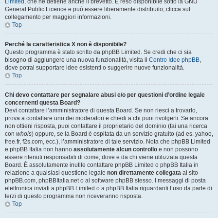
Limited
, che ne detiene anche il brevetto. È reso disponibile sotto la GNU
General Public Licence e può essere liberamente distribuito; clicca sul
collegamento per maggiori informazioni.
Top
Perché la caratteristica X non è disponibile?
Questo programma è stato scritto da phpBB Limited. Se credi che ci sia
bisogno di aggiungere una nuova funzionalità, visita il
Centro Idee phpBB
,
dove potrai supportare idee esistenti o suggerire nuove funzionalità.
Top
Chi devo contattare per segnalare abusi e/o per questioni d’ordine legale
concernenti questa Board?
Devi contattare l’amministratore di questa Board. Se non riesci a trovarlo,
prova a contattare uno dei moderatori e chiedi a chi puoi rivolgerti. Se ancora
non ottieni risposta, puoi contattare il proprietario del dominio (fai una ricerca
con
whois
) oppure, se la Board è ospitata da un servizio gratuito (ad es. yahoo,
free.fr, f2s.com, ecc.), l’amministratore di tale servizio. Nota che phpBB Limited
e phpBB Italia non hanno
assolutamente alcun controllo
e non possono
essere ritenuti responsabili di come, dove e da chi viene utilizzata questa
Board. È assolutamente inutile contattare phpBB Limited o phpBB Italia in
relazione a qualsiasi questione legale
non direttamente collegata
al sito
phpBB.com, phpBBItalia.net o al software phpBB stesso. I messaggi di posta
elettronica inviati a phpBB Limited o a phpBB Italia riguardanti l’uso da parte di
terzi di questo programma non riceveranno risposta.
Top