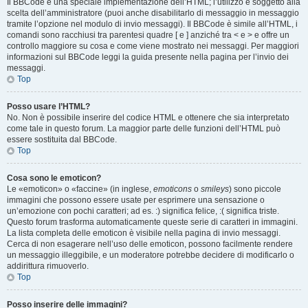
Il BBCode è una speciale implementazione dell’HTML; l’utilizzo è soggetto alla
scelta dell’amministratore (puoi anche disabilitarlo di messaggio in messaggio
tramite l’opzione nel modulo di invio messaggi). Il BBCode è simile all’HTML, i
comandi sono racchiusi tra parentesi quadre [ e ] anziché tra < e > e offre un
controllo maggiore su cosa e come viene mostrato nei messaggi. Per maggiori
informazioni sul BBCode leggi la guida presente nella pagina per l’invio dei
messaggi.
Top
Posso usare l’HTML?
No. Non è possibile inserire del codice HTML e ottenere che sia interpretato
come tale in questo forum. La maggior parte delle funzioni dell’HTML può
essere sostituita dal BBCode.
Top
Cosa sono le emoticon?
Le «emoticon» o «faccine» (in inglese,
emoticons
o
smileys
) sono piccole
immagini che possono essere usate per esprimere una sensazione o
un’emozione con pochi caratteri; ad es. :) significa felice, :( significa triste.
Questo forum trasforma automaticamente queste serie di caratteri in immagini.
La lista completa delle emoticon è visibile nella pagina di invio messaggi.
Cerca di non esagerare nell’uso delle emoticon, possono facilmente rendere
un messaggio illeggibile, e un moderatore potrebbe decidere di modificarlo o
addirittura rimuoverlo.
Top
Posso inserire delle immagini?