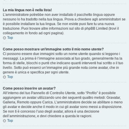
La mia lingua non è nella lista!
L’amministratore potrebbe non aver installato il pacchetto lingua oppure
nessuno lo ha tradotto nella tua lingua. Prova a chiedere agli amministratori se
è possibile installare la tua lingua. Se non esiste puoi fare tu una nuova
traduzione. Puoi trovare altre informazioni sul sito di phpBB Limited (trovi il
collegamento in fondo ad ogni pagina).
Top
Come posso mostrare un’immagine sotto il mio nome utente?
Ci possono essere due immagini sotto un nome utente quando si leggono i
messaggi. La prima è l’immagine associata al tuo grado, generalmente ha la
forma di stelle, blocchi o punti che indicano quanti interventi hai scritto o il tuo
livello. Sotto può esserci un’immagine più grande nota come avatar, che in
genere è unica e specifica per ogni utente.
Top
Come posso inserire un avatar?
All’interno del tuo Pannello di Controllo Utente, sotto “Profilo” è possibile
aggiungere un avatar utilizzando uno dei seguenti quattro metodi: Gravatar,
Galleria, Remoto oppure Carica. L’amministratore decide se abilitare o meno
gli avatar e decide anche il modo in cui gli avatar sono messi a disposizione.
Se non ti è concesso l’uso degli avatar, allora è una decisione
dell’amministrazione, e devi chiedere a questa le ragioni.
Top