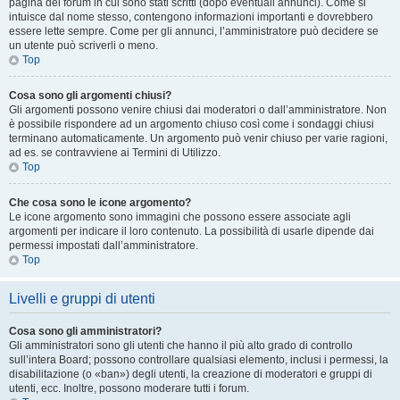
pagina del forum in cui sono stati scritti (dopo eventuali annunci). Come si
intuisce dal nome stesso, contengono informazioni importanti e dovrebbero
essere lette sempre. Come per gli annunci, l’amministratore può decidere se
un utente può scriverli o meno.
Top
Cosa sono gli argomenti chiusi?
Gli argomenti possono venire chiusi dai moderatori o dall’amministratore. Non
è possibile rispondere ad un argomento chiuso così come i sondaggi chiusi
terminano automaticamente. Un argomento può venir chiuso per varie ragioni,
ad es. se contravviene ai Termini di Utilizzo.
Top
Che cosa sono le icone argomento?
Le icone argomento sono immagini che possono essere associate agli
argomenti per indicare il loro contenuto. La possibilità di usarle dipende dai
permessi impostati dall’amministratore.
Top
Livelli e gruppi di utenti
Cosa sono gli amministratori?
Gli amministratori sono gli utenti che hanno il più alto grado di controllo
sull’intera Board; possono controllare qualsiasi elemento, inclusi i permessi, la
disabilitazione (o «ban») degli utenti, la creazione di moderatori e gruppi di
utenti, ecc. Inoltre, possono moderare tutti i forum.