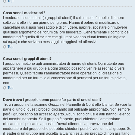
Top
Cosa sono i moderatori?
I moderatori sono utenti (o gruppi di utenti) il cui compito è quello di tenere
sotto controllo i forum giorno per giorno. Hanno il potere di modificare o
cancellare qualsiasi messaggio e di chiudere, riaprire, spostare o rimuovere
qualsiasi argomento del forum da loro moderato. Generalmente il compito dei
moderatori è quello di evitare che gli utenti vadano «fuori tema» (in inglese,
off-topic
) o che scrivano messaggi oltraggiosi ed offensivi.
Top
Cosa sono i gruppi di utenti?
I gruppi permettono agli amministratori di riunire gli utenti. Ogni utente può
appartenere a più gruppi e a ogni gruppo possono venire assegnati diversi
permessi. Questo facilita l’amministratore nelle operazioni di creazione di
moderatori per un forum, o di concessione di permessi per un forum privato,
ecc.
Top
Dove trovo i gruppi e come posso far parte di uno di essi?
Trovi i gruppi nella sezione
Gruppi
nel Pannello di Controllo Utente. Se vuoi far
parte di uno di questi procedi cliccando sul pulsante appropriato. Non sempre
però i gruppi sono ad
accesso aperto
. Alcuni sono chiusi e altri hanno l’elenco
dei membri nascosto. Se il gruppo è aperto, puoi chiedere l’ammissione
cliccando sul pulsante apposito. Dovrai ottenere l’approvazione del
moderatore del gruppo, che potrebbe chiederti perché vuoi unirti al gruppo. Se
il leader di un gruppo non accetta la tua richiesta, sei pregato di non assillarlo: