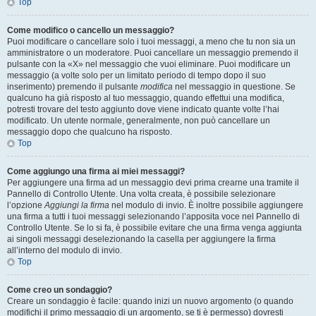
Top
Come modifico o cancello un messaggio?
Puoi modificare o cancellare solo i tuoi messaggi, a meno che tu non sia un
amministratore o un moderatore. Puoi cancellare un messaggio premendo il
pulsante con la «X» nel messaggio che vuoi eliminare. Puoi modificare un
messaggio (a volte solo per un limitato periodo di tempo dopo il suo
inserimento) premendo il pulsante
modifica
nel messaggio in questione. Se
qualcuno ha già risposto al tuo messaggio, quando effettui una modifica,
potresti trovare del testo aggiunto dove viene indicato quante volte l’hai
modificato. Un utente normale, generalmente, non può cancellare un
messaggio dopo che qualcuno ha risposto.
Top
Come aggiungo una firma ai miei messaggi?
Per aggiungere una firma ad un messaggio devi prima crearne una tramite il
Pannello di Controllo Utente. Una volta creata, è possibile selezionare
l’opzione
Aggiungi la firma
nel modulo di invio. È inoltre possibile aggiungere
una firma a tutti i tuoi messaggi selezionando l’apposita voce nel Pannello di
Controllo Utente. Se lo si fa, è possibile evitare che una firma venga aggiunta
ai singoli messaggi deselezionando la casella per aggiungere la firma
all’interno del modulo di invio.
Top
Come creo un sondaggio?
Creare un sondaggio è facile: quando inizi un nuovo argomento (o quando
modifichi il primo messaggio di un argomento, se ti è permesso) dovresti