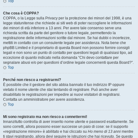
Top
Che cosa è COPPA?
COPPA, o la Legge sulla Privacy per la protezione dei minori del 1998, è una
legge statunitense che richiede ai siti web di poter raccogliere le informazioni
dei minori di età inferiore a 13 anni. Per avere tale consenso serve una
richiesta scritta da parte del genitore o tutore legale, permettendo la
registrazione delle informazioni scritte dal minore. Se hai dubbi o incertezze,
mettiti in contatto con un consulente legale per assistenza. Nota bene che
phpBB Limited e il proprietario di questa Board non possono fornire consigli
legali e non sono un punto di contatto per questioni legali di qualsiasi tipo, ad
eccezione di quanto indicato nella domanda “Chi devo contattare per
segnalare abusi e/o per questioni d’ordine legale concernenti questa Board?”.
Top
Perché non riesco a registrarmi?
È possibile che il gestore del sito abbia bannato il tuo indirizzo IP oppure
vietato il nome utente che stai tentando di registrare. Può anche aver
disabilitato le registrazioni per impedire ai nuovi visitatori di registrarsi.
Contatta un amministratore per avere assistenza.
Top
Mi sono registrato ma non riesco a connettermi!
Innanzitutto controlla di aver inserito nome utente e password esattamente. Se
sono corretti, allora possono esser successe un paio di cose: se il supporto
«registrazione minore» è abilitato e hai cliccato su
Ho meno di 13 anni
mentre
ti stavi registrando, allora devi seguire le istruzioni che hai ricevuto. Se questo