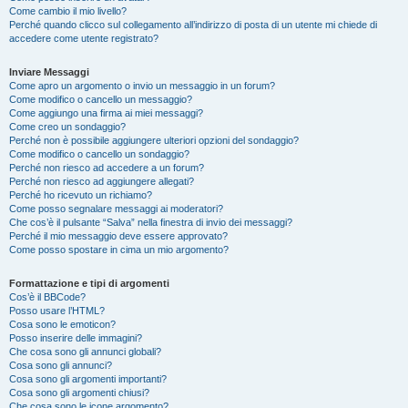
Come cambio il mio livello?
Perché quando clicco sul collegamento all’indirizzo di posta di un utente mi chiede di
accedere come utente registrato?
Inviare Messaggi
Come apro un argomento o invio un messaggio in un forum?
Come modifico o cancello un messaggio?
Come aggiungo una firma ai miei messaggi?
Come creo un sondaggio?
Perché non è possibile aggiungere ulteriori opzioni del sondaggio?
Come modifico o cancello un sondaggio?
Perché non riesco ad accedere a un forum?
Perché non riesco ad aggiungere allegati?
Perché ho ricevuto un richiamo?
Come posso segnalare messaggi ai moderatori?
Che cos’è il pulsante “Salva” nella finestra di invio dei messaggi?
Perché il mio messaggio deve essere approvato?
Come posso spostare in cima un mio argomento?
Formattazione e tipi di argomenti
Cos’è il BBCode?
Posso usare l’HTML?
Cosa sono le emoticon?
Posso inserire delle immagini?
Che cosa sono gli annunci globali?
Cosa sono gli annunci?
Cosa sono gli argomenti importanti?
Cosa sono gli argomenti chiusi?
Che cosa sono le icone argomento?