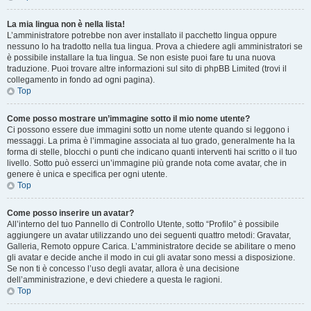
La mia lingua non è nella lista!
L’amministratore potrebbe non aver installato il pacchetto lingua oppure
nessuno lo ha tradotto nella tua lingua. Prova a chiedere agli amministratori se
è possibile installare la tua lingua. Se non esiste puoi fare tu una nuova
traduzione. Puoi trovare altre informazioni sul sito di phpBB Limited (trovi il
collegamento in fondo ad ogni pagina).
Top
Come posso mostrare un’immagine sotto il mio nome utente?
Ci possono essere due immagini sotto un nome utente quando si leggono i
messaggi. La prima è l’immagine associata al tuo grado, generalmente ha la
forma di stelle, blocchi o punti che indicano quanti interventi hai scritto o il tuo
livello. Sotto può esserci un’immagine più grande nota come avatar, che in
genere è unica e specifica per ogni utente.
Top
Come posso inserire un avatar?
All’interno del tuo Pannello di Controllo Utente, sotto “Profilo” è possibile
aggiungere un avatar utilizzando uno dei seguenti quattro metodi: Gravatar,
Galleria, Remoto oppure Carica. L’amministratore decide se abilitare o meno
gli avatar e decide anche il modo in cui gli avatar sono messi a disposizione.
Se non ti è concesso l’uso degli avatar, allora è una decisione
dell’amministrazione, e devi chiedere a questa le ragioni.
Top