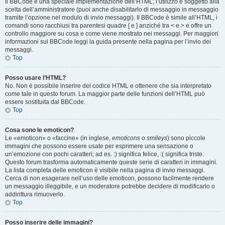
Il BBCode è una speciale implementazione dell’HTML; l’utilizzo è soggetto alla
scelta dell’amministratore (puoi anche disabilitarlo di messaggio in messaggio
tramite l’opzione nel modulo di invio messaggi). Il BBCode è simile all’HTML, i
comandi sono racchiusi tra parentesi quadre [ e ] anziché tra < e > e offre un
controllo maggiore su cosa e come viene mostrato nei messaggi. Per maggiori
informazioni sul BBCode leggi la guida presente nella pagina per l’invio dei
messaggi.
Top
Posso usare l’HTML?
No. Non è possibile inserire del codice HTML e ottenere che sia interpretato
come tale in questo forum. La maggior parte delle funzioni dell’HTML può
essere sostituita dal BBCode.
Top
Cosa sono le emoticon?
Le «emoticon» o «faccine» (in inglese,
emoticons
o
smileys
) sono piccole
immagini che possono essere usate per esprimere una sensazione o
un’emozione con pochi caratteri; ad es. :) significa felice, :( significa triste.
Questo forum trasforma automaticamente queste serie di caratteri in immagini.
La lista completa delle emoticon è visibile nella pagina di invio messaggi.
Cerca di non esagerare nell’uso delle emoticon, possono facilmente rendere
un messaggio illeggibile, e un moderatore potrebbe decidere di modificarlo o
addirittura rimuoverlo.
Top
Posso inserire delle immagini?