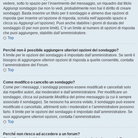
vedere, sotto lo spazio per l’inserimento del messaggio, un riquadro dal titolo
Aggiungi sondaggio
(se non lo vedi, probabilmente non hai il diritto di creare
sondaggi). Basta inserire un titolo per il sondaggio e almeno due opzioni di
risposta (per inserire un’opzione di risposta, scrivila nell’apposito spazio e
clicca su
Aggiungi un’opzione
). Puoi anche stabilire i giorni di durata del
sondaggio (0 per non porre limiti). C’è un limite al numero di opzioni di risposta
che puoi aggiungere, stabilito dall’amministratore.
Top
Perché non è possibile aggiungere ulteriori opzioni del sondaggio?
Il limite per le opzioni del sondaggio è impostato dall’amministratore. Se senti il
bisogno di aggiungere ulteriori opzioni di risposta a quelle consentite, contatta
l’amministratore del Forum.
Top
Come modifico o cancello un sondaggio?
Come per i messaggi, i sondaggi possono essere modificati e cancellati solo
dai rispettivi autori, dai moderatori e dall’amministratore. Per modificare un
sondaggio, clicca sul pulsante
Modifica
del primo messaggio (a cui è sempre
associato il sondaggio). Se nessuno ha ancora votato, il sondaggio può essere
modificato o cancellato, altrimenti solo i moderatori e l’amministratore possono
farlo. Il limite per le opzioni del sondaggio è impostato dall’amministratore. Se
vuoi aggiungere ulteriori opzioni, contatta l’amministratore.
Top
Perché non riesco ad accedere a un forum?