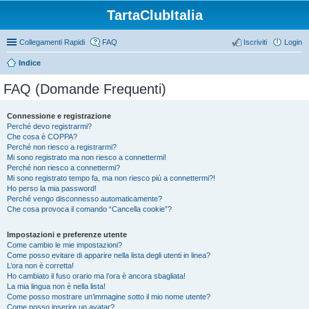
TartaClubItalia
Collegamenti Rapidi
FAQ
Iscriviti
Login
Indice
FAQ (Domande Frequenti)
Connessione e registrazione
Perché devo registrarmi?
Che cosa è COPPA?
Perché non riesco a registrarmi?
Mi sono registrato ma non riesco a connettermi!
Perché non riesco a connettermi?
Mi sono registrato tempo fa, ma non riesco più a connettermi?!
Ho perso la mia password!
Perché vengo disconnesso automaticamente?
Che cosa provoca il comando “Cancella cookie”?
Impostazioni e preferenze utente
Come cambio le mie impostazioni?
Come posso evitare di apparire nella lista degli utenti in linea?
L’ora non è corretta!
Ho cambiato il fuso orario ma l’ora è ancora sbagliata!
La mia lingua non è nella lista!
Come posso mostrare un’immagine sotto il mio nome utente?
Come posso inserire un avatar?