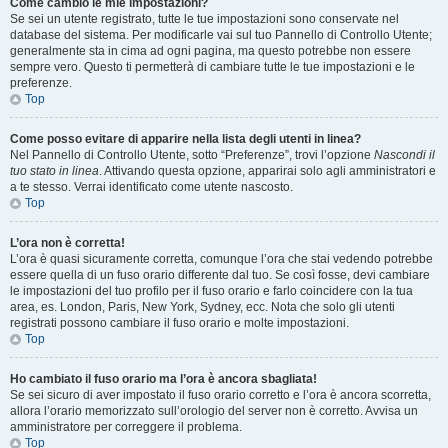
Come cambio le mie impostazioni?
Se sei un utente registrato, tutte le tue impostazioni sono conservate nel
database del sistema. Per modificarle vai sul tuo Pannello di Controllo Utente;
generalmente sta in cima ad ogni pagina, ma questo potrebbe non essere
sempre vero. Questo ti permetterà di cambiare tutte le tue impostazioni e le
preferenze.
Top
Come posso evitare di apparire nella lista degli utenti in linea?
Nel Pannello di Controllo Utente, sotto “Preferenze”, trovi l’opzione
Nascondi il
tuo stato in linea
. Attivando questa opzione, apparirai solo agli amministratori e
a te stesso. Verrai identificato come utente nascosto.
Top
L’ora non è corretta!
L’ora è quasi sicuramente corretta, comunque l’ora che stai vedendo potrebbe
essere quella di un fuso orario differente dal tuo. Se così fosse, devi cambiare
le impostazioni del tuo profilo per il fuso orario e farlo coincidere con la tua
area, es. London, Paris, New York, Sydney, ecc. Nota che solo gli utenti
registrati possono cambiare il fuso orario e molte impostazioni.
Top
Ho cambiato il fuso orario ma l’ora è ancora sbagliata!
Se sei sicuro di aver impostato il fuso orario corretto e l’ora è ancora scorretta,
allora l’orario memorizzato sull’orologio del server non è corretto. Avvisa un
amministratore per correggere il problema.
Top