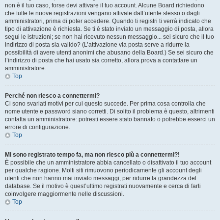
non è il tuo caso, forse devi attivare il tuo account. Alcune Board richiedono
che tutte le nuove registrazioni vengano attivate dall’utente stesso o dagli
amministratori, prima di poter accedere. Quando ti registri ti verrà indicato che
tipo di attivazione è richiesta. Se ti è stato inviato un messaggio di posta, allora
segui le istruzioni; se non hai ricevuto nessun messaggio... sei sicuro che il tuo
indirizzo di posta sia valido? (L’attivazione via posta serve a ridurre la
possibilità di avere utenti anonimi che abusano della Board.) Se sei sicuro che
l’indirizzo di posta che hai usato sia corretto, allora prova a contattare un
amministratore.
Top
Perché non riesco a connettermi?
Ci sono svariati motivi per cui questo succede. Per prima cosa controlla che
nome utente e password siano corretti. Di solito il problema è questo, altrimenti
contatta un amministratore: potresti essere stato bannato o potrebbe esserci un
errore di configurazione.
Top
Mi sono registrato tempo fa, ma non riesco più a connettermi?!
È possibile che un amministratore abbia cancellato o disattivato il tuo account
per qualche ragione. Molti siti rimuovono periodicamente gli account degli
utenti che non hanno mai inviato messaggi, per ridurre la grandezza del
database. Se il motivo è quest’ultimo registrati nuovamente e cerca di farti
coinvolgere maggiormente nelle discussioni.
Top