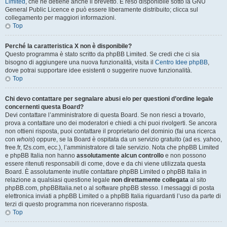
Limited
, che ne detiene anche il brevetto. È reso disponibile sotto la GNU
General Public Licence e può essere liberamente distribuito; clicca sul
collegamento per maggiori informazioni.
Top
Perché la caratteristica X non è disponibile?
Questo programma è stato scritto da phpBB Limited. Se credi che ci sia
bisogno di aggiungere una nuova funzionalità, visita il
Centro Idee phpBB
,
dove potrai supportare idee esistenti o suggerire nuove funzionalità.
Top
Chi devo contattare per segnalare abusi e/o per questioni d’ordine legale
concernenti questa Board?
Devi contattare l’amministratore di questa Board. Se non riesci a trovarlo,
prova a contattare uno dei moderatori e chiedi a chi puoi rivolgerti. Se ancora
non ottieni risposta, puoi contattare il proprietario del dominio (fai una ricerca
con
whois
) oppure, se la Board è ospitata da un servizio gratuito (ad es. yahoo,
free.fr, f2s.com, ecc.), l’amministratore di tale servizio. Nota che phpBB Limited
e phpBB Italia non hanno
assolutamente alcun controllo
e non possono
essere ritenuti responsabili di come, dove e da chi viene utilizzata questa
Board. È assolutamente inutile contattare phpBB Limited o phpBB Italia in
relazione a qualsiasi questione legale
non direttamente collegata
al sito
phpBB.com, phpBBItalia.net o al software phpBB stesso. I messaggi di posta
elettronica inviati a phpBB Limited o a phpBB Italia riguardanti l’uso da parte di
terzi di questo programma non riceveranno risposta.
Top