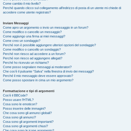
Come cambio il mio livello?
Perché quando clicco sul collegamento all’indirizzo di posta di un utente mi chiede di
accedere come utente registrato?
Inviare Messaggi
Come apro un argomento o invio un messaggio in un forum?
Come modifico o cancello un messaggio?
Come aggiungo una firma ai miei messaggi?
Come creo un sondaggio?
Perché non è possibile aggiungere ulteriori opzioni del sondaggio?
Come modifico o cancello un sondaggio?
Perché non riesco ad accedere a un forum?
Perché non riesco ad aggiungere allegati?
Perché ho ricevuto un richiamo?
Come posso segnalare messaggi ai moderatori?
Che cos’è il pulsante “Salva” nella finestra di invio dei messaggi?
Perché il mio messaggio deve essere approvato?
Come posso spostare in cima un mio argomento?
Formattazione e tipi di argomenti
Cos’è il BBCode?
Posso usare l’HTML?
Cosa sono le emoticon?
Posso inserire delle immagini?
Che cosa sono gli annunci globali?
Cosa sono gli annunci?
Cosa sono gli argomenti importanti?
Cosa sono gli argomenti chiusi?
Che cosa sono le icone argomento?