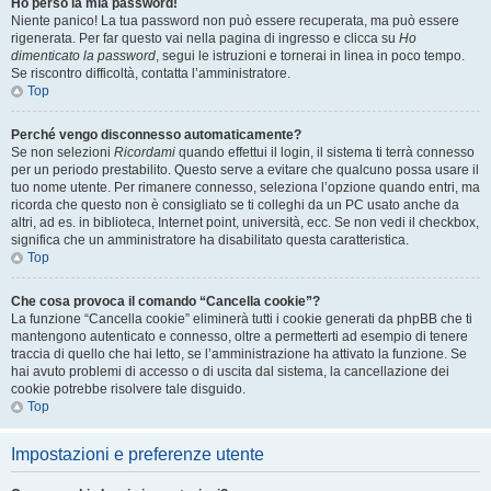
Ho perso la mia password!
Niente panico! La tua password non può essere recuperata, ma può essere
rigenerata. Per far questo vai nella pagina di ingresso e clicca su
Ho
dimenticato la password
, segui le istruzioni e tornerai in linea in poco tempo.
Se riscontro difficoltà, contatta l’amministratore.
Top
Perché vengo disconnesso automaticamente?
Se non selezioni
Ricordami
quando effettui il login, il sistema ti terrà connesso
per un periodo prestabilito. Questo serve a evitare che qualcuno possa usare il
tuo nome utente. Per rimanere connesso, seleziona l’opzione quando entri, ma
ricorda che questo non è consigliato se ti colleghi da un PC usato anche da
altri, ad es. in biblioteca, Internet point, università, ecc. Se non vedi il checkbox,
significa che un amministratore ha disabilitato questa caratteristica.
Top
Che cosa provoca il comando “Cancella cookie”?
La funzione “Cancella cookie” eliminerà tutti i cookie generati da phpBB che ti
mantengono autenticato e connesso, oltre a permetterti ad esempio di tenere
traccia di quello che hai letto, se l’amministrazione ha attivato la funzione. Se
hai avuto problemi di accesso o di uscita dal sistema, la cancellazione dei
cookie potrebbe risolvere tale disguido.
Top
Impostazioni e preferenze utente