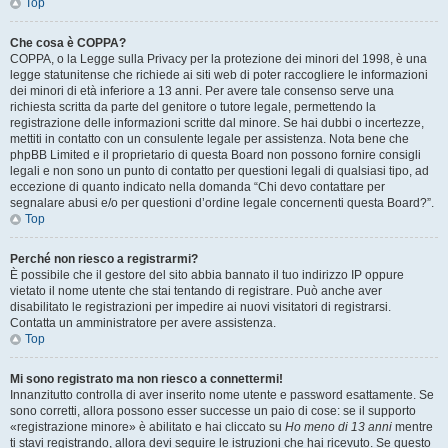
Top
Che cosa è COPPA?
COPPA, o la Legge sulla Privacy per la protezione dei minori del 1998, è una
legge statunitense che richiede ai siti web di poter raccogliere le informazioni
dei minori di età inferiore a 13 anni. Per avere tale consenso serve una
richiesta scritta da parte del genitore o tutore legale, permettendo la
registrazione delle informazioni scritte dal minore. Se hai dubbi o incertezze,
mettiti in contatto con un consulente legale per assistenza. Nota bene che
phpBB Limited e il proprietario di questa Board non possono fornire consigli
legali e non sono un punto di contatto per questioni legali di qualsiasi tipo, ad
eccezione di quanto indicato nella domanda “Chi devo contattare per
segnalare abusi e/o per questioni d’ordine legale concernenti questa Board?”.
Top
Perché non riesco a registrarmi?
È possibile che il gestore del sito abbia bannato il tuo indirizzo IP oppure
vietato il nome utente che stai tentando di registrare. Può anche aver
disabilitato le registrazioni per impedire ai nuovi visitatori di registrarsi.
Contatta un amministratore per avere assistenza.
Top
Mi sono registrato ma non riesco a connettermi!
Innanzitutto controlla di aver inserito nome utente e password esattamente. Se
sono corretti, allora possono esser successe un paio di cose: se il supporto
«registrazione minore» è abilitato e hai cliccato su
Ho meno di 13 anni
mentre
ti stavi registrando, allora devi seguire le istruzioni che hai ricevuto. Se questo