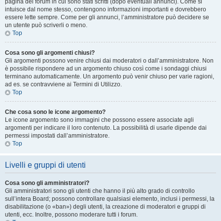
pagina del forum in cui sono stati scritti (dopo eventuali annunci). Come si
intuisce dal nome stesso, contengono informazioni importanti e dovrebbero
essere lette sempre. Come per gli annunci, l’amministratore può decidere se
un utente può scriverli o meno.
Top
Cosa sono gli argomenti chiusi?
Gli argomenti possono venire chiusi dai moderatori o dall’amministratore. Non
è possibile rispondere ad un argomento chiuso così come i sondaggi chiusi
terminano automaticamente. Un argomento può venir chiuso per varie ragioni,
ad es. se contravviene ai Termini di Utilizzo.
Top
Che cosa sono le icone argomento?
Le icone argomento sono immagini che possono essere associate agli
argomenti per indicare il loro contenuto. La possibilità di usarle dipende dai
permessi impostati dall’amministratore.
Top
Livelli e gruppi di utenti
Cosa sono gli amministratori?
Gli amministratori sono gli utenti che hanno il più alto grado di controllo
sull’intera Board; possono controllare qualsiasi elemento, inclusi i permessi, la
disabilitazione (o «ban») degli utenti, la creazione di moderatori e gruppi di
utenti, ecc. Inoltre, possono moderare tutti i forum.