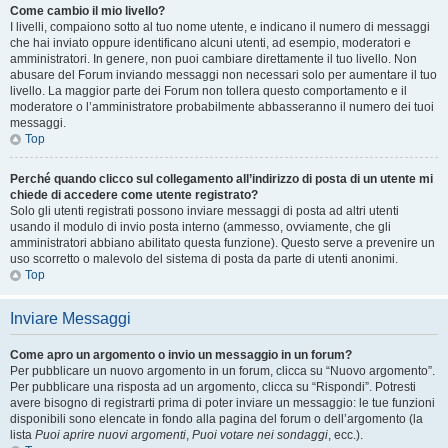
Come cambio il mio livello?
I livelli, compaiono sotto al tuo nome utente, e indicano il numero di messaggi
che hai inviato oppure identificano alcuni utenti, ad esempio, moderatori e
amministratori. In genere, non puoi cambiare direttamente il tuo livello. Non
abusare del Forum inviando messaggi non necessari solo per aumentare il tuo
livello. La maggior parte dei Forum non tollera questo comportamento e il
moderatore o l’amministratore probabilmente abbasseranno il numero dei tuoi
messaggi.
Top
Perché quando clicco sul collegamento all’indirizzo di posta di un utente mi
chiede di accedere come utente registrato?
Solo gli utenti registrati possono inviare messaggi di posta ad altri utenti
usando il modulo di invio posta interno (ammesso, ovviamente, che gli
amministratori abbiano abilitato questa funzione). Questo serve a prevenire un
uso scorretto o malevolo del sistema di posta da parte di utenti anonimi.
Top
Inviare Messaggi
Come apro un argomento o invio un messaggio in un forum?
Per pubblicare un nuovo argomento in un forum, clicca su “Nuovo argomento”.
Per pubblicare una risposta ad un argomento, clicca su “Rispondi”. Potresti
avere bisogno di registrarti prima di poter inviare un messaggio: le tue funzioni
disponibili sono elencate in fondo alla pagina del forum o dell’argomento (la
lista
Puoi aprire nuovi argomenti
,
Puoi votare nei sondaggi
, ecc.).