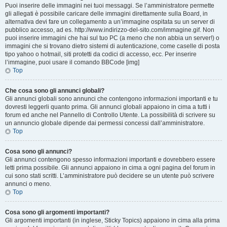
Puoi inserire delle immagini nei tuoi messaggi. Se l’amministratore permette
gli allegati è possibile caricare delle immagini direttamente sulla Board, in
alternativa devi fare un collegamento a un’immagine ospitata su un server di
pubblico accesso, ad es. http://www.indirizzo-del-sito.com/immagine.gif. Non
puoi inserire immagini che hai sul tuo PC (a meno che non abbia un server!) o
immagini che si trovano dietro sistemi di autenticazione, come caselle di posta
tipo yahoo o hotmail, siti protetti da codici di accesso, ecc. Per inserire
l’immagine, puoi usare il comando BBCode [img]
Top
Che cosa sono gli annunci globali?
Gli annunci globali sono annunci che contengono informazioni importanti e tu
dovresti leggerli quanto prima. Gli annunci globali appaiono in cima a tutti i
forum ed anche nel Pannello di Controllo Utente. La possibilità di scrivere su
un annuncio globale dipende dai permessi concessi dall’amministratore.
Top
Cosa sono gli annunci?
Gli annunci contengono spesso informazioni importanti e dovrebbero essere
letti prima possibile. Gli annunci appaiono in cima a ogni pagina del forum in
cui sono stati scritti. L’amministratore può decidere se un utente può scrivere
annunci o meno.
Top
Cosa sono gli argomenti importanti?
Gli argomenti importanti (in inglese, Sticky Topics) appaiono in cima alla prima