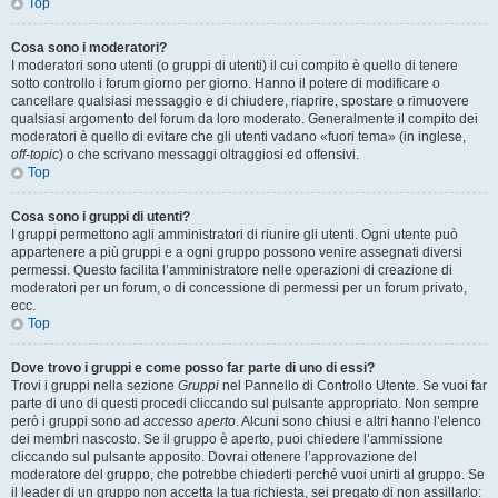
Top
Cosa sono i moderatori?
I moderatori sono utenti (o gruppi di utenti) il cui compito è quello di tenere
sotto controllo i forum giorno per giorno. Hanno il potere di modificare o
cancellare qualsiasi messaggio e di chiudere, riaprire, spostare o rimuovere
qualsiasi argomento del forum da loro moderato. Generalmente il compito dei
moderatori è quello di evitare che gli utenti vadano «fuori tema» (in inglese,
off-topic
) o che scrivano messaggi oltraggiosi ed offensivi.
Top
Cosa sono i gruppi di utenti?
I gruppi permettono agli amministratori di riunire gli utenti. Ogni utente può
appartenere a più gruppi e a ogni gruppo possono venire assegnati diversi
permessi. Questo facilita l’amministratore nelle operazioni di creazione di
moderatori per un forum, o di concessione di permessi per un forum privato,
ecc.
Top
Dove trovo i gruppi e come posso far parte di uno di essi?
Trovi i gruppi nella sezione
Gruppi
nel Pannello di Controllo Utente. Se vuoi far
parte di uno di questi procedi cliccando sul pulsante appropriato. Non sempre
però i gruppi sono ad
accesso aperto
. Alcuni sono chiusi e altri hanno l’elenco
dei membri nascosto. Se il gruppo è aperto, puoi chiedere l’ammissione
cliccando sul pulsante apposito. Dovrai ottenere l’approvazione del
moderatore del gruppo, che potrebbe chiederti perché vuoi unirti al gruppo. Se
il leader di un gruppo non accetta la tua richiesta, sei pregato di non assillarlo: