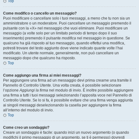
Top
Come modifico o cancello un messaggio?
Puoi modificare o cancellare solo i tuoi messaggi, a meno che tu non sia un
amministratore o un moderatore. Puoi cancellare un messaggio premendo il
pulsante con la «X» nel messaggio che vuoi eliminare. Puoi modificare un
messaggio (a volte solo per un limitato periodo di tempo dopo il suo
inserimento) premendo il pulsante
modifica
nel messaggio in questione. Se
qualcuno ha già risposto al tuo messaggio, quando effettui una modifica,
potresti trovare del testo aggiunto dove viene indicato quante volte l’hai
modificato. Un utente normale, generalmente, non può cancellare un
messaggio dopo che qualcuno ha risposto.
Top
Come aggiungo una firma ai miei messaggi?
Per aggiungere una firma ad un messaggio devi prima crearne una tramite il
Pannello di Controllo Utente. Una volta creata, è possibile selezionare
l’opzione
Aggiungi la firma
nel modulo di invio. È inoltre possibile aggiungere
una firma a tutti i tuoi messaggi selezionando l’apposita voce nel Pannello di
Controllo Utente. Se lo si fa, è possibile evitare che una firma venga aggiunta
ai singoli messaggi deselezionando la casella per aggiungere la firma
all’interno del modulo di invio.
Top
Come creo un sondaggio?
Creare un sondaggio è facile: quando inizi un nuovo argomento (o quando
modifichi il primo messaggio di un argomento, se ti è permesso) dovresti