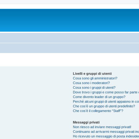
Livelli e gruppi di utenti
Cosa sono gli amministratori?
Cosa sono i moderatori?
Cosa sono i gruppi di utenti?
Dove trovo i gruppi e come posso far parte d
Come divento leader di un gruppo?
Perché alcuni gruppi di utenti appaiono in colo
Che cos’è un gruppo di utenti predefinito?
Che cos’è il collegamento “Staff”?
Messaggi privati
Non riesco ad inviare messaggi privati!
Continuano ad arrivarmi messaggi privati ind
Ho ricevuto un messaggio di posta indeside