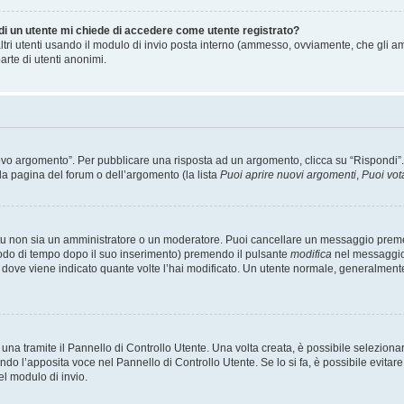
 di un utente mi chiede di accedere come utente registrato?
altri utenti usando il modulo di invio posta interno (ammesso, ovviamente, che gli a
arte di utenti anonimi.
 argomento”. Per pubblicare una risposta ad un argomento, clicca su “Rispondi”. Po
la pagina del forum o dell’argomento (la lista
Puoi aprire nuovi argomenti
,
Puoi vot
 tu non sia un amministratore o un moderatore. Puoi cancellare un messaggio prem
iodo di tempo dopo il suo inserimento) premendo il pulsante
modifica
nel messaggio 
nto dove viene indicato quante volte l’hai modificato. Un utente normale, general
a tramite il Pannello di Controllo Utente. Una volta creata, è possibile seleziona
ndo l’apposita voce nel Pannello di Controllo Utente. Se lo si fa, è possibile evita
el modulo di invio.