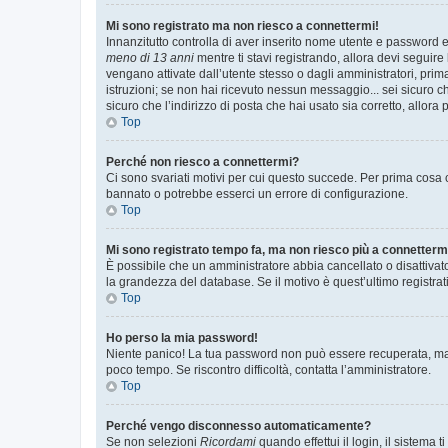
Mi sono registrato ma non riesco a connettermi!
Innanzitutto controlla di aver inserito nome utente e password e
meno di 13 anni
mentre ti stavi registrando, allora devi seguire 
vengano attivate dall’utente stesso o dagli amministratori, prima 
istruzioni; se non hai ricevuto nessun messaggio... sei sicuro ch
sicuro che l’indirizzo di posta che hai usato sia corretto, allora
Top
Perché non riesco a connettermi?
Ci sono svariati motivi per cui questo succede. Per prima cosa c
bannato o potrebbe esserci un errore di configurazione.
Top
Mi sono registrato tempo fa, ma non riesco più a connetterm
È possibile che un amministratore abbia cancellato o disattivat
la grandezza del database. Se il motivo è quest’ultimo registra
Top
Ho perso la mia password!
Niente panico! La tua password non può essere recuperata, ma p
poco tempo. Se riscontro difficoltà, contatta l’amministratore.
Top
Perché vengo disconnesso automaticamente?
Se non selezioni
Ricordami
quando effettui il login, il sistem