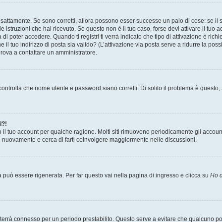
sattamente. Se sono corretti, allora possono esser successe un paio di cose: se il 
le istruzioni che hai ricevuto. Se questo non è il tuo caso, forse devi attivare il tu
di poter accedere. Quando ti registri ti verrà indicato che tipo di attivazione è richi
e il tuo indirizzo di posta sia valido? (L’attivazione via posta serve a ridurre la po
 prova a contattare un amministratore.
ontrolla che nome utente e password siano corretti. Di solito il problema è questo, a
i?!
o il tuo account per qualche ragione. Molti siti rimuovono periodicamente gli accoun
ti nuovamente e cerca di farti coinvolgere maggiormente nelle discussioni.
uò essere rigenerata. Per far questo vai nella pagina di ingresso e clicca su
Ho d
a ti terrà connesso per un periodo prestabilito. Questo serve a evitare che qualcuno