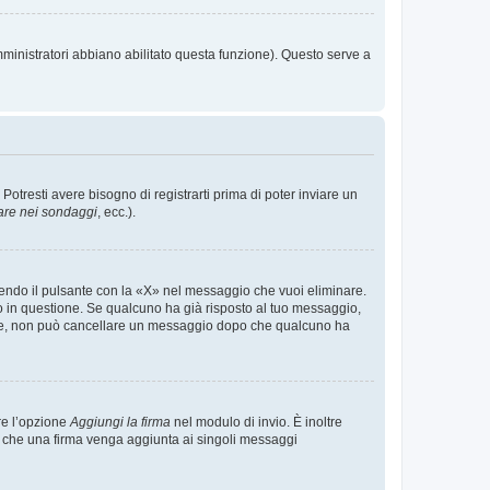
mministratori abbiano abilitato questa funzione). Questo serve a
tresti avere bisogno di registrarti prima di poter inviare un
are nei sondaggi
, ecc.).
endo il pulsante con la «X» nel messaggio che vuoi eliminare.
in questione. Se qualcuno ha già risposto al tuo messaggio,
mente, non può cancellare un messaggio dopo che qualcuno ha
re l’opzione
Aggiungi la firma
nel modulo di invio. È inoltre
re che una firma venga aggiunta ai singoli messaggi