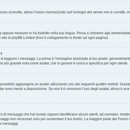
 ancora scorretta, allora l’orario memorizzato sull’orologio del server non è corretto
a oppure nessuno lo ha tradotto nella tua lingua. Prova a chiedere agli amministrator
l sito di phpBB Limited (trovi il collegamento in fondo ad ogni pagina).
e?
 leggono i messaggi. La prima è l’immagine associata al tuo grado, generalmente ha
agine più grande nota come avatar, che in genere è unica e specifica per ogni utente.
” è possibile aggiungere un avatar utilizzando uno dei seguenti quattro metodi: Gra
atar sono messi a disposizione. Se non ti è concesso l’uso degli avatar, allora è un
mero di messaggi che hai inviato oppure identificano alcuni utenti, ad esempio, mode
ssaggi non necessari solo per aumentare il tuo livello. La maggior parte dei Forum
oi messaggi.