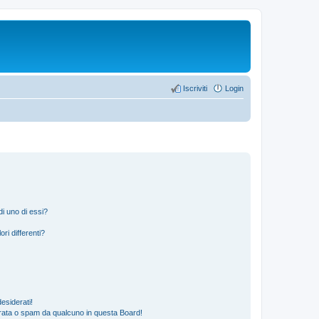
Iscriviti
Login
i uno di essi?
ri differenti?
esiderati!
rata o spam da qualcuno in questa Board!