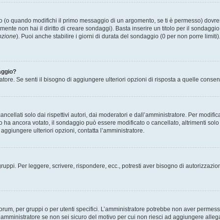
(o quando modifichi il primo messaggio di un argomento, se ti è permesso) dovrest
mente non hai il diritto di creare sondaggi). Basta inserire un titolo per il sondaggi
pzione
). Puoi anche stabilire i giorni di durata del sondaggio (0 per non porre limiti
aggio?
atore. Se senti il bisogno di aggiungere ulteriori opzioni di risposta a quelle consen
cellati solo dai rispettivi autori, dai moderatori e dall’amministratore. Per modifi
 ancora votato, il sondaggio può essere modificato o cancellato, altrimenti solo i 
aggiungere ulteriori opzioni, contatta l’amministratore.
gruppi. Per leggere, scrivere, rispondere, ecc., potresti aver bisogno di autorizzazio
rum, per gruppi o per utenti specifici. L’amministratore potrebbe non aver permesso a
’amministratore se non sei sicuro del motivo per cui non riesci ad aggiungere allega