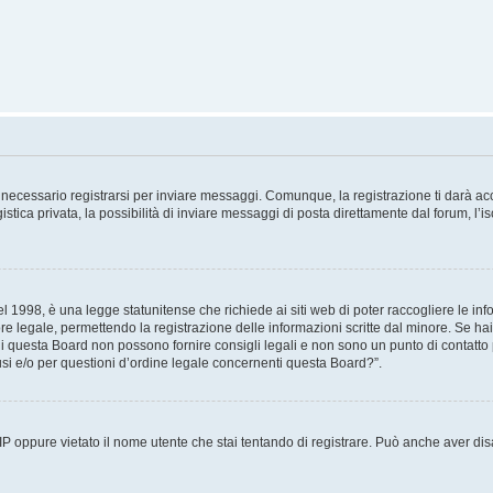
necessario registrarsi per inviare messaggi. Comunque, la registrazione ti darà acce
tica privata, la possibilità di inviare messaggi di posta direttamente dal forum, l’is
 1998, è una legge statunitense che richiede ai siti web di poter raccogliere le info
re legale, permettendo la registrazione delle informazioni scritte dal minore. Se hai
i questa Board non possono fornire consigli legali e non sono un punto di contatto p
i e/o per questioni d’ordine legale concernenti questa Board?”.
 IP oppure vietato il nome utente che stai tentando di registrare. Può anche aver disab