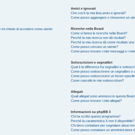
Amici e ignorati
Che cos’è la mia lista amici e ignorati?
Come posso aggiungere o rimuovere un utente
Ricerche nella Board
nte mi chiede di accedere come utente
Come si fanno le ricerche nella Board?
Perché la mia ricerca non dà risultati?
Perché la mia ricerca dà come risultato una
Come posso cercare un utente?
Come posso trovare i miei messaggi e i mie
Sottoscrizioni e segnalibri
Qual è la differenza fra segnalibri e sottoscr
Come posso sottoscrivere un segnalibro o u
Come posso sottoscrivere un forum specifi
Come cancello le mie sottoscrizioni?
Allegati
Quali allegati sono ammessi in questa Boar
Come posso trovare i miei allegati?
Informazioni su phpBB 3
Chi ha scritto questo programma?
Perché la caratteristica X non è disponibile?
Chi devo contattare per segnalare abusi e/o
Come posso contattare un amministratore 