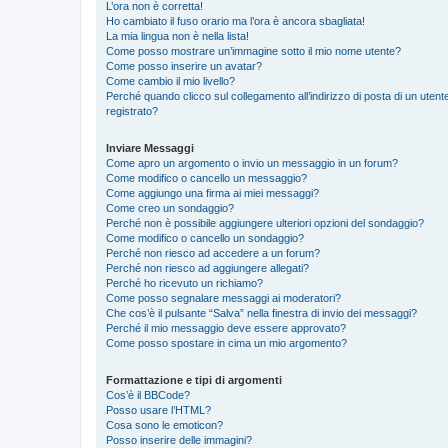
L’ora non è corretta!
Ho cambiato il fuso orario ma l’ora è ancora sbagliata!
La mia lingua non è nella lista!
Come posso mostrare un’immagine sotto il mio nome utente?
Come posso inserire un avatar?
Come cambio il mio livello?
Perché quando clicco sul collegamento all’indirizzo di posta di un ute
registrato?
Inviare Messaggi
Come apro un argomento o invio un messaggio in un forum?
Come modifico o cancello un messaggio?
Come aggiungo una firma ai miei messaggi?
Come creo un sondaggio?
Perché non è possibile aggiungere ulteriori opzioni del sondaggio?
Come modifico o cancello un sondaggio?
Perché non riesco ad accedere a un forum?
Perché non riesco ad aggiungere allegati?
Perché ho ricevuto un richiamo?
Come posso segnalare messaggi ai moderatori?
Che cos’è il pulsante “Salva” nella finestra di invio dei messaggi?
Perché il mio messaggio deve essere approvato?
Come posso spostare in cima un mio argomento?
Formattazione e tipi di argomenti
Cos’è il BBCode?
Posso usare l’HTML?
Cosa sono le emoticon?
Posso inserire delle immagini?