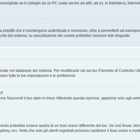
sigliato se ti colleghi da un PC usato anche da altri, ad es. in biblioteca, Internet
 da phpBB che ti mantengono autenticato e connesso, oltre a permetterti ad esempio d
scita dal sistema, la cancellazione dei cookie potrebbe risolvere tale disguido.
servate nel database del sistema. Per modificarle vai sul tuo Pannello di Controllo
re tutte le tue impostazioni e le preferenze.
a?
zione
Nascondi il tuo stato in linea
. Attivando questa opzione, apparirai solo agli ammi
ndo potrebbe essere quella di un fuso orario differente dal tuo. Se così fosse, devi 
ydney, ecc. Nota che solo gli utenti registrati possono cambiare il fuso orario e mol