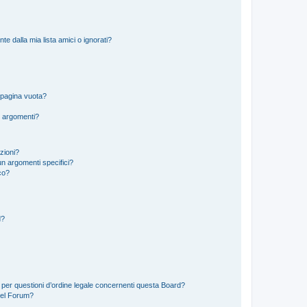
 dalla mia lista amici o ignorati?
 pagina vuota?
i argomenti?
izioni?
n argomenti specifici?
co?
d?
 per questioni d’ordine legale concernenti questa Board?
del Forum?