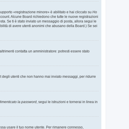
supporto «registrazione minore» è abilitato e hai cliccato su
Ho
o account. Alcune Board richiedono che tutte le nuove registrazioni
esta. Se ti è stato inviato un messaggio di posta, allora segui le
ssibilità di avere utenti anonimi che abusano della Board.) Se sei
ltrimenti contatta un amministratore: potresti essere stato
t degli utenti che non hanno mai inviato messaggi, per ridurre
imenticato la password
, segui le istruzioni e tornerai in linea in
 possa usare il tuo nome utente. Per rimanere connesso,