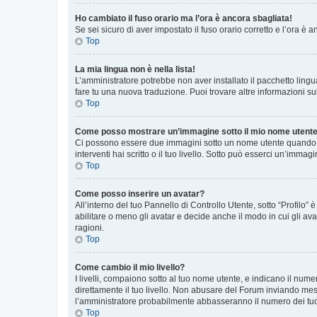
Ho cambiato il fuso orario ma l’ora è ancora sbagliata!
Se sei sicuro di aver impostato il fuso orario corretto e l’ora è
Top
La mia lingua non è nella lista!
L’amministratore potrebbe non aver installato il pacchetto lingu
fare tu una nuova traduzione. Puoi trovare altre informazioni su
Top
Come posso mostrare un’immagine sotto il mio nome utent
Ci possono essere due immagini sotto un nome utente quando si
interventi hai scritto o il tuo livello. Sotto può esserci un’imm
Top
Come posso inserire un avatar?
All’interno del tuo Pannello di Controllo Utente, sotto “Profilo
abilitare o meno gli avatar e decide anche il modo in cui gli av
ragioni.
Top
Come cambio il mio livello?
I livelli, compaiono sotto al tuo nome utente, e indicano il nu
direttamente il tuo livello. Non abusare del Forum inviando me
l’amministratore probabilmente abbasseranno il numero dei tu
Top