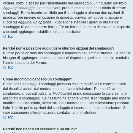
vedere, sotto lo spazio per l’inserimento del messaggio, un riquadro dal titolo
Aggiungi sondaggio
(se non lo vedi, probabilmente non hai il diritto di creare
sondaggi). Basta inserire un titolo per il sondaggio e almeno due opzioni di
risposta (per inserire un’opzione di risposta, scrivila nell’apposito spazio e
clicca su
Aggiungi un’opzione
). Puoi anche stabilire i giorni di durata del
sondaggio (0 per non porre limiti). C’è un limite al numero di opzioni di risposta
che puoi aggiungere, stabilito dall’amministratore.
Top
Perché non è possibile aggiungere ulteriori opzioni del sondaggio?
Il limite per le opzioni del sondaggio è impostato dall’amministratore. Se senti il
bisogno di aggiungere ulteriori opzioni di risposta a quelle consentite, contatta
l’amministratore del Forum.
Top
Come modifico o cancello un sondaggio?
Come per i messaggi, i sondaggi possono essere modificati e cancellati solo
dai rispettivi autori, dai moderatori e dall’amministratore. Per modificare un
sondaggio, clicca sul pulsante
Modifica
del primo messaggio (a cui è sempre
associato il sondaggio). Se nessuno ha ancora votato, il sondaggio può essere
modificato o cancellato, altrimenti solo i moderatori e l’amministratore possono
farlo. Il limite per le opzioni del sondaggio è impostato dall’amministratore. Se
vuoi aggiungere ulteriori opzioni, contatta l’amministratore.
Top
Perché non riesco ad accedere a un forum?