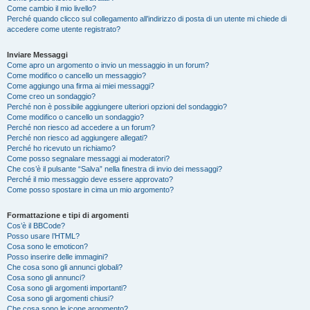
Come cambio il mio livello?
Perché quando clicco sul collegamento all’indirizzo di posta di un utente mi chiede di
accedere come utente registrato?
Inviare Messaggi
Come apro un argomento o invio un messaggio in un forum?
Come modifico o cancello un messaggio?
Come aggiungo una firma ai miei messaggi?
Come creo un sondaggio?
Perché non è possibile aggiungere ulteriori opzioni del sondaggio?
Come modifico o cancello un sondaggio?
Perché non riesco ad accedere a un forum?
Perché non riesco ad aggiungere allegati?
Perché ho ricevuto un richiamo?
Come posso segnalare messaggi ai moderatori?
Che cos’è il pulsante “Salva” nella finestra di invio dei messaggi?
Perché il mio messaggio deve essere approvato?
Come posso spostare in cima un mio argomento?
Formattazione e tipi di argomenti
Cos’è il BBCode?
Posso usare l’HTML?
Cosa sono le emoticon?
Posso inserire delle immagini?
Che cosa sono gli annunci globali?
Cosa sono gli annunci?
Cosa sono gli argomenti importanti?
Cosa sono gli argomenti chiusi?
Che cosa sono le icone argomento?