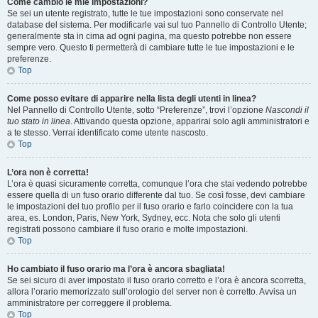
Come cambio le mie impostazioni?
Se sei un utente registrato, tutte le tue impostazioni sono conservate nel
database del sistema. Per modificarle vai sul tuo Pannello di Controllo Utente;
generalmente sta in cima ad ogni pagina, ma questo potrebbe non essere
sempre vero. Questo ti permetterà di cambiare tutte le tue impostazioni e le
preferenze.
Top
Come posso evitare di apparire nella lista degli utenti in linea?
Nel Pannello di Controllo Utente, sotto “Preferenze”, trovi l’opzione
Nascondi il
tuo stato in linea
. Attivando questa opzione, apparirai solo agli amministratori e
a te stesso. Verrai identificato come utente nascosto.
Top
L’ora non è corretta!
L’ora è quasi sicuramente corretta, comunque l’ora che stai vedendo potrebbe
essere quella di un fuso orario differente dal tuo. Se così fosse, devi cambiare
le impostazioni del tuo profilo per il fuso orario e farlo coincidere con la tua
area, es. London, Paris, New York, Sydney, ecc. Nota che solo gli utenti
registrati possono cambiare il fuso orario e molte impostazioni.
Top
Ho cambiato il fuso orario ma l’ora è ancora sbagliata!
Se sei sicuro di aver impostato il fuso orario corretto e l’ora è ancora scorretta,
allora l’orario memorizzato sull’orologio del server non è corretto. Avvisa un
amministratore per correggere il problema.
Top