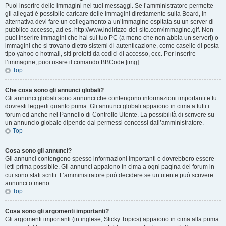
Puoi inserire delle immagini nei tuoi messaggi. Se l’amministratore permette
gli allegati è possibile caricare delle immagini direttamente sulla Board, in
alternativa devi fare un collegamento a un’immagine ospitata su un server di
pubblico accesso, ad es. http://www.indirizzo-del-sito.com/immagine.gif. Non
puoi inserire immagini che hai sul tuo PC (a meno che non abbia un server!) o
immagini che si trovano dietro sistemi di autenticazione, come caselle di posta
tipo yahoo o hotmail, siti protetti da codici di accesso, ecc. Per inserire
l’immagine, puoi usare il comando BBCode [img]
Top
Che cosa sono gli annunci globali?
Gli annunci globali sono annunci che contengono informazioni importanti e tu
dovresti leggerli quanto prima. Gli annunci globali appaiono in cima a tutti i
forum ed anche nel Pannello di Controllo Utente. La possibilità di scrivere su
un annuncio globale dipende dai permessi concessi dall’amministratore.
Top
Cosa sono gli annunci?
Gli annunci contengono spesso informazioni importanti e dovrebbero essere
letti prima possibile. Gli annunci appaiono in cima a ogni pagina del forum in
cui sono stati scritti. L’amministratore può decidere se un utente può scrivere
annunci o meno.
Top
Cosa sono gli argomenti importanti?
Gli argomenti importanti (in inglese, Sticky Topics) appaiono in cima alla prima