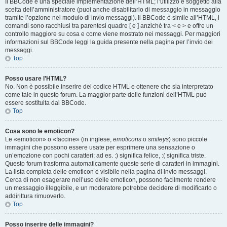
Il BBCode è una speciale implementazione dell’HTML; l’utilizzo è soggetto alla
scelta dell’amministratore (puoi anche disabilitarlo di messaggio in messaggio
tramite l’opzione nel modulo di invio messaggi). Il BBCode è simile all’HTML, i
comandi sono racchiusi tra parentesi quadre [ e ] anziché tra < e > e offre un
controllo maggiore su cosa e come viene mostrato nei messaggi. Per maggiori
informazioni sul BBCode leggi la guida presente nella pagina per l’invio dei
messaggi.
Top
Posso usare l’HTML?
No. Non è possibile inserire del codice HTML e ottenere che sia interpretato
come tale in questo forum. La maggior parte delle funzioni dell’HTML può
essere sostituita dal BBCode.
Top
Cosa sono le emoticon?
Le «emoticon» o «faccine» (in inglese,
emoticons
o
smileys
) sono piccole
immagini che possono essere usate per esprimere una sensazione o
un’emozione con pochi caratteri; ad es. :) significa felice, :( significa triste.
Questo forum trasforma automaticamente queste serie di caratteri in immagini.
La lista completa delle emoticon è visibile nella pagina di invio messaggi.
Cerca di non esagerare nell’uso delle emoticon, possono facilmente rendere
un messaggio illeggibile, e un moderatore potrebbe decidere di modificarlo o
addirittura rimuoverlo.
Top
Posso inserire delle immagini?