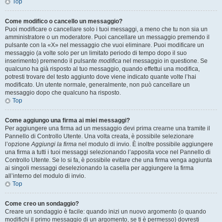
Top
Come modifico o cancello un messaggio?
Puoi modificare o cancellare solo i tuoi messaggi, a meno che tu non sia un
amministratore o un moderatore. Puoi cancellare un messaggio premendo il
pulsante con la «X» nel messaggio che vuoi eliminare. Puoi modificare un
messaggio (a volte solo per un limitato periodo di tempo dopo il suo
inserimento) premendo il pulsante
modifica
nel messaggio in questione. Se
qualcuno ha già risposto al tuo messaggio, quando effettui una modifica,
potresti trovare del testo aggiunto dove viene indicato quante volte l’hai
modificato. Un utente normale, generalmente, non può cancellare un
messaggio dopo che qualcuno ha risposto.
Top
Come aggiungo una firma ai miei messaggi?
Per aggiungere una firma ad un messaggio devi prima crearne una tramite il
Pannello di Controllo Utente. Una volta creata, è possibile selezionare
l’opzione
Aggiungi la firma
nel modulo di invio. È inoltre possibile aggiungere
una firma a tutti i tuoi messaggi selezionando l’apposita voce nel Pannello di
Controllo Utente. Se lo si fa, è possibile evitare che una firma venga aggiunta
ai singoli messaggi deselezionando la casella per aggiungere la firma
all’interno del modulo di invio.
Top
Come creo un sondaggio?
Creare un sondaggio è facile: quando inizi un nuovo argomento (o quando
modifichi il primo messaggio di un argomento, se ti è permesso) dovresti