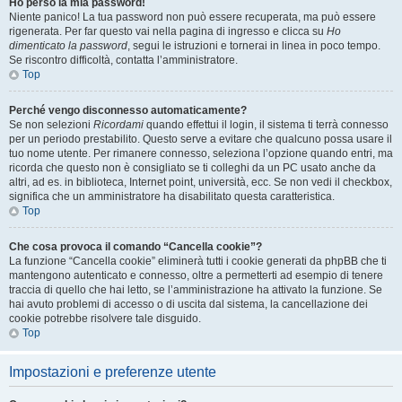
Ho perso la mia password!
Niente panico! La tua password non può essere recuperata, ma può essere
rigenerata. Per far questo vai nella pagina di ingresso e clicca su
Ho
dimenticato la password
, segui le istruzioni e tornerai in linea in poco tempo.
Se riscontro difficoltà, contatta l’amministratore.
Top
Perché vengo disconnesso automaticamente?
Se non selezioni
Ricordami
quando effettui il login, il sistema ti terrà connesso
per un periodo prestabilito. Questo serve a evitare che qualcuno possa usare il
tuo nome utente. Per rimanere connesso, seleziona l’opzione quando entri, ma
ricorda che questo non è consigliato se ti colleghi da un PC usato anche da
altri, ad es. in biblioteca, Internet point, università, ecc. Se non vedi il checkbox,
significa che un amministratore ha disabilitato questa caratteristica.
Top
Che cosa provoca il comando “Cancella cookie”?
La funzione “Cancella cookie” eliminerà tutti i cookie generati da phpBB che ti
mantengono autenticato e connesso, oltre a permetterti ad esempio di tenere
traccia di quello che hai letto, se l’amministrazione ha attivato la funzione. Se
hai avuto problemi di accesso o di uscita dal sistema, la cancellazione dei
cookie potrebbe risolvere tale disguido.
Top
Impostazioni e preferenze utente