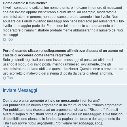
Come cambio il mio livello?
I livelli, compaiono sotto al tuo nome utente, e indicano il numero di messaggi
che hai inviato oppure identificano alcuni utenti, ad esempio, moderatori e
amministratori. In genere, non puoi cambiare direttamente il tuo livello. Non
abusare del Forum inviando messaggi non necessari solo per aumentare il tuo
livello. La maggior parte dei Forum non tollera questo comportamento e il
moderatore o l’amministratore probabilmente abbasseranno il numero dei tuoi
messaggi.
Top
Perché quando clicco sul collegamento all’indirizzo di posta di un utente mi
chiede di accedere come utente registrato?
Solo gli utenti registrati possono inviare messaggi di posta ad altri utenti
usando il modulo di invio posta interno (ammesso, ovviamente, che gli
amministratori abbiano abilitato questa funzione). Questo serve a prevenire un
uso scorretto o malevolo del sistema di posta da parte di utenti anonimi.
Top
Inviare Messaggi
Come apro un argomento o invio un messaggio in un forum?
Per pubblicare un nuovo argomento in un forum, clicca su “Nuovo argomento”.
Per pubblicare una risposta ad un argomento, clicca su “Rispondi”. Potresti
avere bisogno di registrarti prima di poter inviare un messaggio: le tue funzioni
disponibili sono elencate in fondo alla pagina del forum o dell’argomento (la
lista
Puoi aprire nuovi argomenti
,
Puoi votare nei sondaggi
, ecc.).