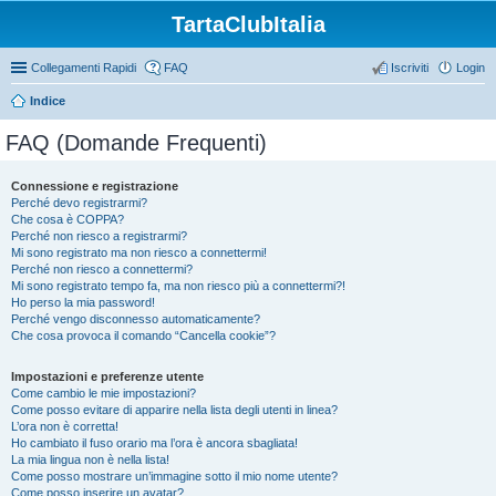
TartaClubItalia
Collegamenti Rapidi
FAQ
Iscriviti
Login
Indice
FAQ (Domande Frequenti)
Connessione e registrazione
Perché devo registrarmi?
Che cosa è COPPA?
Perché non riesco a registrarmi?
Mi sono registrato ma non riesco a connettermi!
Perché non riesco a connettermi?
Mi sono registrato tempo fa, ma non riesco più a connettermi?!
Ho perso la mia password!
Perché vengo disconnesso automaticamente?
Che cosa provoca il comando “Cancella cookie”?
Impostazioni e preferenze utente
Come cambio le mie impostazioni?
Come posso evitare di apparire nella lista degli utenti in linea?
L’ora non è corretta!
Ho cambiato il fuso orario ma l’ora è ancora sbagliata!
La mia lingua non è nella lista!
Come posso mostrare un’immagine sotto il mio nome utente?
Come posso inserire un avatar?