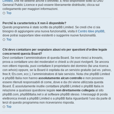
Limited
, che ne detiene anche il brevetto. È reso disponibile sotto la GNU
General Public Licence e può essere liberamente distribuito; clicca sul
collegamento per maggiori informazioni.
Top
Perché la caratteristica X non è disponibile?
Questo programma è stato scritto da phpBB Limited. Se credi che ci sia
bisogno di aggiungere una nuova funzionalità, visita il
Centro Idee phpBB
,
dove potrai supportare idee esistenti o suggerire nuove funzionalità.
Top
Chi devo contattare per segnalare abusi e/o per questioni d’ordine legale
concernenti questa Board?
Devi contattare l’amministratore di questa Board. Se non riesci a trovarlo,
prova a contattare uno dei moderatori e chiedi a chi puoi rivolgerti. Se ancora
non ottieni risposta, puoi contattare il proprietario del dominio (fai una ricerca
con
whois
) oppure, se la Board è ospitata da un servizio gratuito (ad es. yahoo,
free.fr, f2s.com, ecc.), l’amministratore di tale servizio. Nota che phpBB Limited
e phpBB Italia non hanno
assolutamente alcun controllo
e non possono
essere ritenuti responsabili di come, dove e da chi viene utilizzata questa
Board. È assolutamente inutile contattare phpBB Limited o phpBB Italia in
relazione a qualsiasi questione legale
non direttamente collegata
al sito
phpBB.com, phpBBItalia.net o al software phpBB stesso. I messaggi di posta
elettronica inviati a phpBB Limited o a phpBB Italia riguardanti l’uso da parte di
terzi di questo programma non riceveranno risposta.
Top