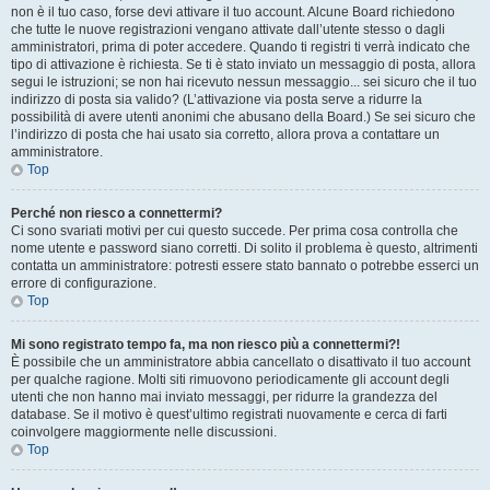
non è il tuo caso, forse devi attivare il tuo account. Alcune Board richiedono
che tutte le nuove registrazioni vengano attivate dall’utente stesso o dagli
amministratori, prima di poter accedere. Quando ti registri ti verrà indicato che
tipo di attivazione è richiesta. Se ti è stato inviato un messaggio di posta, allora
segui le istruzioni; se non hai ricevuto nessun messaggio... sei sicuro che il tuo
indirizzo di posta sia valido? (L’attivazione via posta serve a ridurre la
possibilità di avere utenti anonimi che abusano della Board.) Se sei sicuro che
l’indirizzo di posta che hai usato sia corretto, allora prova a contattare un
amministratore.
Top
Perché non riesco a connettermi?
Ci sono svariati motivi per cui questo succede. Per prima cosa controlla che
nome utente e password siano corretti. Di solito il problema è questo, altrimenti
contatta un amministratore: potresti essere stato bannato o potrebbe esserci un
errore di configurazione.
Top
Mi sono registrato tempo fa, ma non riesco più a connettermi?!
È possibile che un amministratore abbia cancellato o disattivato il tuo account
per qualche ragione. Molti siti rimuovono periodicamente gli account degli
utenti che non hanno mai inviato messaggi, per ridurre la grandezza del
database. Se il motivo è quest’ultimo registrati nuovamente e cerca di farti
coinvolgere maggiormente nelle discussioni.
Top