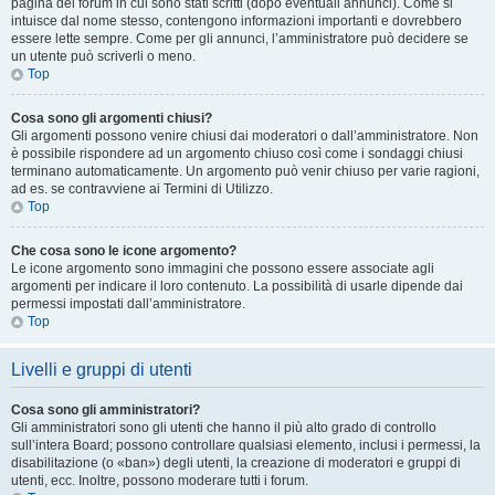
pagina del forum in cui sono stati scritti (dopo eventuali annunci). Come si
intuisce dal nome stesso, contengono informazioni importanti e dovrebbero
essere lette sempre. Come per gli annunci, l’amministratore può decidere se
un utente può scriverli o meno.
Top
Cosa sono gli argomenti chiusi?
Gli argomenti possono venire chiusi dai moderatori o dall’amministratore. Non
è possibile rispondere ad un argomento chiuso così come i sondaggi chiusi
terminano automaticamente. Un argomento può venir chiuso per varie ragioni,
ad es. se contravviene ai Termini di Utilizzo.
Top
Che cosa sono le icone argomento?
Le icone argomento sono immagini che possono essere associate agli
argomenti per indicare il loro contenuto. La possibilità di usarle dipende dai
permessi impostati dall’amministratore.
Top
Livelli e gruppi di utenti
Cosa sono gli amministratori?
Gli amministratori sono gli utenti che hanno il più alto grado di controllo
sull’intera Board; possono controllare qualsiasi elemento, inclusi i permessi, la
disabilitazione (o «ban») degli utenti, la creazione di moderatori e gruppi di
utenti, ecc. Inoltre, possono moderare tutti i forum.