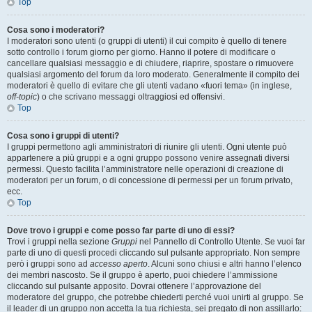
Top
Cosa sono i moderatori?
I moderatori sono utenti (o gruppi di utenti) il cui compito è quello di tenere
sotto controllo i forum giorno per giorno. Hanno il potere di modificare o
cancellare qualsiasi messaggio e di chiudere, riaprire, spostare o rimuovere
qualsiasi argomento del forum da loro moderato. Generalmente il compito dei
moderatori è quello di evitare che gli utenti vadano «fuori tema» (in inglese,
off-topic
) o che scrivano messaggi oltraggiosi ed offensivi.
Top
Cosa sono i gruppi di utenti?
I gruppi permettono agli amministratori di riunire gli utenti. Ogni utente può
appartenere a più gruppi e a ogni gruppo possono venire assegnati diversi
permessi. Questo facilita l’amministratore nelle operazioni di creazione di
moderatori per un forum, o di concessione di permessi per un forum privato,
ecc.
Top
Dove trovo i gruppi e come posso far parte di uno di essi?
Trovi i gruppi nella sezione
Gruppi
nel Pannello di Controllo Utente. Se vuoi far
parte di uno di questi procedi cliccando sul pulsante appropriato. Non sempre
però i gruppi sono ad
accesso aperto
. Alcuni sono chiusi e altri hanno l’elenco
dei membri nascosto. Se il gruppo è aperto, puoi chiedere l’ammissione
cliccando sul pulsante apposito. Dovrai ottenere l’approvazione del
moderatore del gruppo, che potrebbe chiederti perché vuoi unirti al gruppo. Se
il leader di un gruppo non accetta la tua richiesta, sei pregato di non assillarlo: