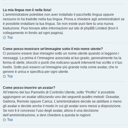
La mia lingua non è nella lista!
L’amministratore potrebbe non aver installato il pacchetto lingua oppure
nessuno lo ha tradotto nella tua lingua. Prova a chiedere agli amministratori se
è possibile installare la tua lingua. Se non esiste puoi fare tu una nuova
traduzione. Puoi trovare altre informazioni sul sito di phpBB Limited (trovi il
collegamento in fondo ad ogni pagina).
Top
Come posso mostrare un’immagine sotto il mio nome utente?
Ci possono essere due immagini sotto un nome utente quando si leggono i
messaggi. La prima è l’immagine associata al tuo grado, generalmente ha la
forma di stelle, blocchi o punti che indicano quanti interventi hai scritto o il tuo
livello. Sotto può esserci un’immagine più grande nota come avatar, che in
genere è unica e specifica per ogni utente.
Top
Come posso inserire un avatar?
All’interno del tuo Pannello di Controllo Utente, sotto “Profilo” è possibile
aggiungere un avatar utilizzando uno dei seguenti quattro metodi: Gravatar,
Galleria, Remoto oppure Carica. L’amministratore decide se abilitare o meno
gli avatar e decide anche il modo in cui gli avatar sono messi a disposizione.
Se non ti è concesso l’uso degli avatar, allora è una decisione
dell’amministrazione, e devi chiedere a questa le ragioni.
Top