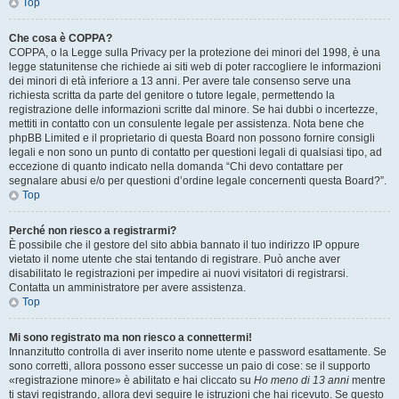
Top
Che cosa è COPPA?
COPPA, o la Legge sulla Privacy per la protezione dei minori del 1998, è una
legge statunitense che richiede ai siti web di poter raccogliere le informazioni
dei minori di età inferiore a 13 anni. Per avere tale consenso serve una
richiesta scritta da parte del genitore o tutore legale, permettendo la
registrazione delle informazioni scritte dal minore. Se hai dubbi o incertezze,
mettiti in contatto con un consulente legale per assistenza. Nota bene che
phpBB Limited e il proprietario di questa Board non possono fornire consigli
legali e non sono un punto di contatto per questioni legali di qualsiasi tipo, ad
eccezione di quanto indicato nella domanda “Chi devo contattare per
segnalare abusi e/o per questioni d’ordine legale concernenti questa Board?”.
Top
Perché non riesco a registrarmi?
È possibile che il gestore del sito abbia bannato il tuo indirizzo IP oppure
vietato il nome utente che stai tentando di registrare. Può anche aver
disabilitato le registrazioni per impedire ai nuovi visitatori di registrarsi.
Contatta un amministratore per avere assistenza.
Top
Mi sono registrato ma non riesco a connettermi!
Innanzitutto controlla di aver inserito nome utente e password esattamente. Se
sono corretti, allora possono esser successe un paio di cose: se il supporto
«registrazione minore» è abilitato e hai cliccato su
Ho meno di 13 anni
mentre
ti stavi registrando, allora devi seguire le istruzioni che hai ricevuto. Se questo