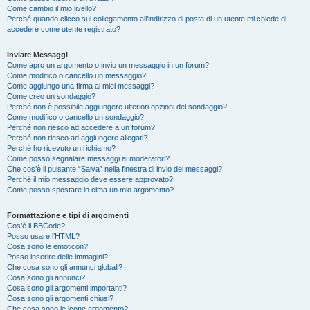
Come cambio il mio livello?
Perché quando clicco sul collegamento all’indirizzo di posta di un utente mi chiede di
accedere come utente registrato?
Inviare Messaggi
Come apro un argomento o invio un messaggio in un forum?
Come modifico o cancello un messaggio?
Come aggiungo una firma ai miei messaggi?
Come creo un sondaggio?
Perché non è possibile aggiungere ulteriori opzioni del sondaggio?
Come modifico o cancello un sondaggio?
Perché non riesco ad accedere a un forum?
Perché non riesco ad aggiungere allegati?
Perché ho ricevuto un richiamo?
Come posso segnalare messaggi ai moderatori?
Che cos’è il pulsante “Salva” nella finestra di invio dei messaggi?
Perché il mio messaggio deve essere approvato?
Come posso spostare in cima un mio argomento?
Formattazione e tipi di argomenti
Cos’è il BBCode?
Posso usare l’HTML?
Cosa sono le emoticon?
Posso inserire delle immagini?
Che cosa sono gli annunci globali?
Cosa sono gli annunci?
Cosa sono gli argomenti importanti?
Cosa sono gli argomenti chiusi?
Che cosa sono le icone argomento?