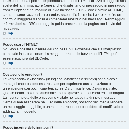
Il BBCode è una speciale implementazione dell’HTML; l’utilizzo è soggetto alla
scelta dell’amministratore (puoi anche disabilitarlo di messaggio in messaggio
tramite l’opzione nel modulo di invio messaggi). Il BBCode è simile all’HTML, i
comandi sono racchiusi tra parentesi quadre [ e ] anziché tra < e > e offre un
controllo maggiore su cosa e come viene mostrato nei messaggi. Per maggiori
informazioni sul BBCode leggi la guida presente nella pagina per l’invio dei
messaggi.
Top
Posso usare l’HTML?
No. Non è possibile inserire del codice HTML e ottenere che sia interpretato
come tale in questo forum. La maggior parte delle funzioni dell’HTML può
essere sostituita dal BBCode.
Top
Cosa sono le emoticon?
Le «emoticon» o «faccine» (in inglese,
emoticons
o
smileys
) sono piccole
immagini che possono essere usate per esprimere una sensazione o
un’emozione con pochi caratteri; ad es. :) significa felice, :( significa triste.
Questo forum trasforma automaticamente queste serie di caratteri in immagini.
La lista completa delle emoticon è visibile nella pagina di invio messaggi.
Cerca di non esagerare nell’uso delle emoticon, possono facilmente rendere
un messaggio illeggibile, e un moderatore potrebbe decidere di modificarlo o
addirittura rimuoverlo.
Top
Posso inserire delle immagini?