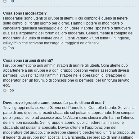
Top
Cosa sono i moderatori?
I moderatori sono utenti (o gruppi di utenti) il cui compito è quello di tenere
sotto controllo i forum giorno per giorno. Hanno il potere di modificare o
cancellare qualsiasi messaggio e di chiudere, riaprire, spostare o rimuovere
qualsiasi argomento del forum da loro moderato. Generalmente il compito dei
moderatori è quello di evitare che gli utenti vadano «fuori tema» (in inglese,
off-topic
) o che scrivano messaggi oltraggiosi ed offensivi.
Top
Cosa sono i gruppi di utenti?
I gruppi permettono agli amministratori di riunire gli utenti. Ogni utente può
appartenere a più gruppi e a ogni gruppo possono venire assegnati diversi
permessi. Questo facilita l’amministratore nelle operazioni di creazione di
moderatori per un forum, o di concessione di permessi per un forum privato,
ecc.
Top
Dove trovo i gruppi e come posso far parte di uno di essi?
Trovi i gruppi nella sezione
Gruppi
nel Pannello di Controllo Utente. Se vuoi far
parte di uno di questi procedi cliccando sul pulsante appropriato. Non sempre
però i gruppi sono ad
accesso aperto
. Alcuni sono chiusi e altri hanno l’elenco
dei membri nascosto. Se il gruppo è aperto, puoi chiedere l’ammissione
cliccando sul pulsante apposito. Dovrai ottenere l’approvazione del
moderatore del gruppo, che potrebbe chiederti perché vuoi unirti al gruppo. Se
il leader di un gruppo non accetta la tua richiesta, sei pregato di non assillarlo: