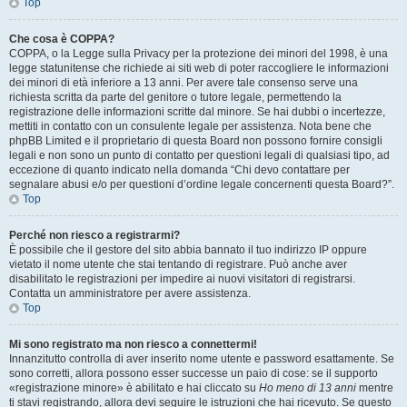
Top
Che cosa è COPPA?
COPPA, o la Legge sulla Privacy per la protezione dei minori del 1998, è una
legge statunitense che richiede ai siti web di poter raccogliere le informazioni
dei minori di età inferiore a 13 anni. Per avere tale consenso serve una
richiesta scritta da parte del genitore o tutore legale, permettendo la
registrazione delle informazioni scritte dal minore. Se hai dubbi o incertezze,
mettiti in contatto con un consulente legale per assistenza. Nota bene che
phpBB Limited e il proprietario di questa Board non possono fornire consigli
legali e non sono un punto di contatto per questioni legali di qualsiasi tipo, ad
eccezione di quanto indicato nella domanda “Chi devo contattare per
segnalare abusi e/o per questioni d’ordine legale concernenti questa Board?”.
Top
Perché non riesco a registrarmi?
È possibile che il gestore del sito abbia bannato il tuo indirizzo IP oppure
vietato il nome utente che stai tentando di registrare. Può anche aver
disabilitato le registrazioni per impedire ai nuovi visitatori di registrarsi.
Contatta un amministratore per avere assistenza.
Top
Mi sono registrato ma non riesco a connettermi!
Innanzitutto controlla di aver inserito nome utente e password esattamente. Se
sono corretti, allora possono esser successe un paio di cose: se il supporto
«registrazione minore» è abilitato e hai cliccato su
Ho meno di 13 anni
mentre
ti stavi registrando, allora devi seguire le istruzioni che hai ricevuto. Se questo