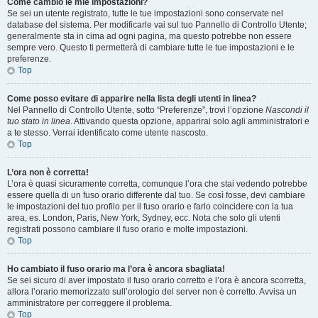
Come cambio le mie impostazioni?
Se sei un utente registrato, tutte le tue impostazioni sono conservate nel
database del sistema. Per modificarle vai sul tuo Pannello di Controllo Utente;
generalmente sta in cima ad ogni pagina, ma questo potrebbe non essere
sempre vero. Questo ti permetterà di cambiare tutte le tue impostazioni e le
preferenze.
Top
Come posso evitare di apparire nella lista degli utenti in linea?
Nel Pannello di Controllo Utente, sotto “Preferenze”, trovi l’opzione
Nascondi il
tuo stato in linea
. Attivando questa opzione, apparirai solo agli amministratori e
a te stesso. Verrai identificato come utente nascosto.
Top
L’ora non è corretta!
L’ora è quasi sicuramente corretta, comunque l’ora che stai vedendo potrebbe
essere quella di un fuso orario differente dal tuo. Se così fosse, devi cambiare
le impostazioni del tuo profilo per il fuso orario e farlo coincidere con la tua
area, es. London, Paris, New York, Sydney, ecc. Nota che solo gli utenti
registrati possono cambiare il fuso orario e molte impostazioni.
Top
Ho cambiato il fuso orario ma l’ora è ancora sbagliata!
Se sei sicuro di aver impostato il fuso orario corretto e l’ora è ancora scorretta,
allora l’orario memorizzato sull’orologio del server non è corretto. Avvisa un
amministratore per correggere il problema.
Top