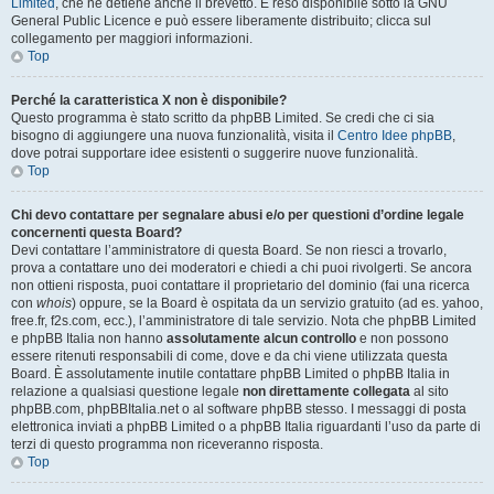
Limited
, che ne detiene anche il brevetto. È reso disponibile sotto la GNU
General Public Licence e può essere liberamente distribuito; clicca sul
collegamento per maggiori informazioni.
Top
Perché la caratteristica X non è disponibile?
Questo programma è stato scritto da phpBB Limited. Se credi che ci sia
bisogno di aggiungere una nuova funzionalità, visita il
Centro Idee phpBB
,
dove potrai supportare idee esistenti o suggerire nuove funzionalità.
Top
Chi devo contattare per segnalare abusi e/o per questioni d’ordine legale
concernenti questa Board?
Devi contattare l’amministratore di questa Board. Se non riesci a trovarlo,
prova a contattare uno dei moderatori e chiedi a chi puoi rivolgerti. Se ancora
non ottieni risposta, puoi contattare il proprietario del dominio (fai una ricerca
con
whois
) oppure, se la Board è ospitata da un servizio gratuito (ad es. yahoo,
free.fr, f2s.com, ecc.), l’amministratore di tale servizio. Nota che phpBB Limited
e phpBB Italia non hanno
assolutamente alcun controllo
e non possono
essere ritenuti responsabili di come, dove e da chi viene utilizzata questa
Board. È assolutamente inutile contattare phpBB Limited o phpBB Italia in
relazione a qualsiasi questione legale
non direttamente collegata
al sito
phpBB.com, phpBBItalia.net o al software phpBB stesso. I messaggi di posta
elettronica inviati a phpBB Limited o a phpBB Italia riguardanti l’uso da parte di
terzi di questo programma non riceveranno risposta.
Top