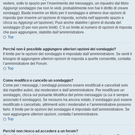
vedere, sotto lo spazio per l’inserimento del messaggio, un riquadro dal titolo
Aggiungi sondaggio
(se non lo vedi, probabilmente non hai il diritto di creare
sondaggi). Basta inserire un titolo per il sondaggio e almeno due opzioni di
risposta (per inserire un’opzione di risposta, scrivila nell’apposito spazio e
clicca su
Aggiungi un’opzione
). Puoi anche stabilire i giorni di durata del
sondaggio (0 per non porre limiti). C’è un limite al numero di opzioni di risposta
che puoi aggiungere, stabilito dall’amministratore.
Top
Perché non è possibile aggiungere ulteriori opzioni del sondaggio?
Il limite per le opzioni del sondaggio è impostato dall’amministratore. Se senti il
bisogno di aggiungere ulteriori opzioni di risposta a quelle consentite, contatta
l’amministratore del Forum.
Top
Come modifico o cancello un sondaggio?
Come per i messaggi, i sondaggi possono essere modificati e cancellati solo
dai rispettivi autori, dai moderatori e dall’amministratore. Per modificare un
sondaggio, clicca sul pulsante
Modifica
del primo messaggio (a cui è sempre
associato il sondaggio). Se nessuno ha ancora votato, il sondaggio può essere
modificato o cancellato, altrimenti solo i moderatori e l’amministratore possono
farlo. Il limite per le opzioni del sondaggio è impostato dall’amministratore. Se
vuoi aggiungere ulteriori opzioni, contatta l’amministratore.
Top
Perché non riesco ad accedere a un forum?