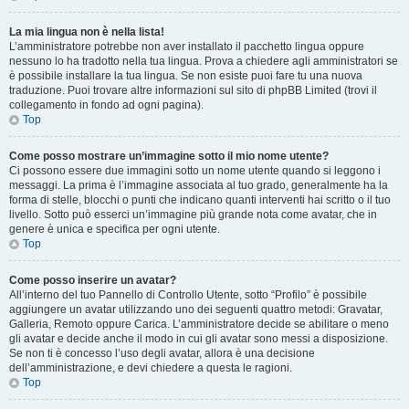
La mia lingua non è nella lista!
L’amministratore potrebbe non aver installato il pacchetto lingua oppure
nessuno lo ha tradotto nella tua lingua. Prova a chiedere agli amministratori se
è possibile installare la tua lingua. Se non esiste puoi fare tu una nuova
traduzione. Puoi trovare altre informazioni sul sito di phpBB Limited (trovi il
collegamento in fondo ad ogni pagina).
Top
Come posso mostrare un’immagine sotto il mio nome utente?
Ci possono essere due immagini sotto un nome utente quando si leggono i
messaggi. La prima è l’immagine associata al tuo grado, generalmente ha la
forma di stelle, blocchi o punti che indicano quanti interventi hai scritto o il tuo
livello. Sotto può esserci un’immagine più grande nota come avatar, che in
genere è unica e specifica per ogni utente.
Top
Come posso inserire un avatar?
All’interno del tuo Pannello di Controllo Utente, sotto “Profilo” è possibile
aggiungere un avatar utilizzando uno dei seguenti quattro metodi: Gravatar,
Galleria, Remoto oppure Carica. L’amministratore decide se abilitare o meno
gli avatar e decide anche il modo in cui gli avatar sono messi a disposizione.
Se non ti è concesso l’uso degli avatar, allora è una decisione
dell’amministrazione, e devi chiedere a questa le ragioni.
Top