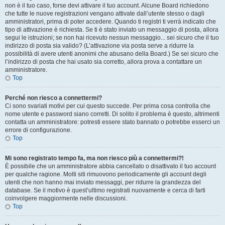
non è il tuo caso, forse devi attivare il tuo account. Alcune Board richiedono
che tutte le nuove registrazioni vengano attivate dall’utente stesso o dagli
amministratori, prima di poter accedere. Quando ti registri ti verrà indicato che
tipo di attivazione è richiesta. Se ti è stato inviato un messaggio di posta, allora
segui le istruzioni; se non hai ricevuto nessun messaggio... sei sicuro che il tuo
indirizzo di posta sia valido? (L’attivazione via posta serve a ridurre la
possibilità di avere utenti anonimi che abusano della Board.) Se sei sicuro che
l’indirizzo di posta che hai usato sia corretto, allora prova a contattare un
amministratore.
Top
Perché non riesco a connettermi?
Ci sono svariati motivi per cui questo succede. Per prima cosa controlla che
nome utente e password siano corretti. Di solito il problema è questo, altrimenti
contatta un amministratore: potresti essere stato bannato o potrebbe esserci un
errore di configurazione.
Top
Mi sono registrato tempo fa, ma non riesco più a connettermi?!
È possibile che un amministratore abbia cancellato o disattivato il tuo account
per qualche ragione. Molti siti rimuovono periodicamente gli account degli
utenti che non hanno mai inviato messaggi, per ridurre la grandezza del
database. Se il motivo è quest’ultimo registrati nuovamente e cerca di farti
coinvolgere maggiormente nelle discussioni.
Top