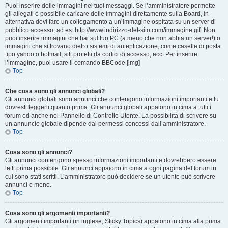
Puoi inserire delle immagini nei tuoi messaggi. Se l’amministratore permette
gli allegati è possibile caricare delle immagini direttamente sulla Board, in
alternativa devi fare un collegamento a un’immagine ospitata su un server di
pubblico accesso, ad es. http://www.indirizzo-del-sito.com/immagine.gif. Non
puoi inserire immagini che hai sul tuo PC (a meno che non abbia un server!) o
immagini che si trovano dietro sistemi di autenticazione, come caselle di posta
tipo yahoo o hotmail, siti protetti da codici di accesso, ecc. Per inserire
l’immagine, puoi usare il comando BBCode [img]
Top
Che cosa sono gli annunci globali?
Gli annunci globali sono annunci che contengono informazioni importanti e tu
dovresti leggerli quanto prima. Gli annunci globali appaiono in cima a tutti i
forum ed anche nel Pannello di Controllo Utente. La possibilità di scrivere su
un annuncio globale dipende dai permessi concessi dall’amministratore.
Top
Cosa sono gli annunci?
Gli annunci contengono spesso informazioni importanti e dovrebbero essere
letti prima possibile. Gli annunci appaiono in cima a ogni pagina del forum in
cui sono stati scritti. L’amministratore può decidere se un utente può scrivere
annunci o meno.
Top
Cosa sono gli argomenti importanti?
Gli argomenti importanti (in inglese, Sticky Topics) appaiono in cima alla prima