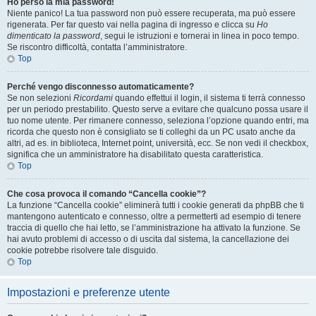
Ho perso la mia password!
Niente panico! La tua password non può essere recuperata, ma può essere
rigenerata. Per far questo vai nella pagina di ingresso e clicca su
Ho
dimenticato la password
, segui le istruzioni e tornerai in linea in poco tempo.
Se riscontro difficoltà, contatta l’amministratore.
Top
Perché vengo disconnesso automaticamente?
Se non selezioni
Ricordami
quando effettui il login, il sistema ti terrà connesso
per un periodo prestabilito. Questo serve a evitare che qualcuno possa usare il
tuo nome utente. Per rimanere connesso, seleziona l’opzione quando entri, ma
ricorda che questo non è consigliato se ti colleghi da un PC usato anche da
altri, ad es. in biblioteca, Internet point, università, ecc. Se non vedi il checkbox,
significa che un amministratore ha disabilitato questa caratteristica.
Top
Che cosa provoca il comando “Cancella cookie”?
La funzione “Cancella cookie” eliminerà tutti i cookie generati da phpBB che ti
mantengono autenticato e connesso, oltre a permetterti ad esempio di tenere
traccia di quello che hai letto, se l’amministrazione ha attivato la funzione. Se
hai avuto problemi di accesso o di uscita dal sistema, la cancellazione dei
cookie potrebbe risolvere tale disguido.
Top
Impostazioni e preferenze utente