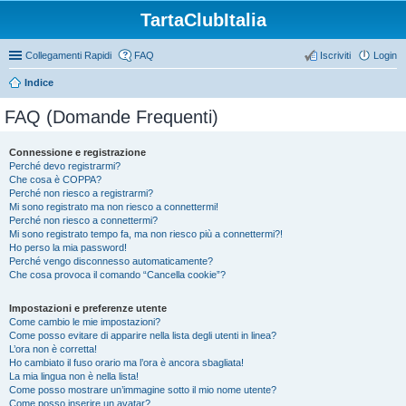
TartaClubItalia
Collegamenti Rapidi
FAQ
Iscriviti
Login
Indice
FAQ (Domande Frequenti)
Connessione e registrazione
Perché devo registrarmi?
Che cosa è COPPA?
Perché non riesco a registrarmi?
Mi sono registrato ma non riesco a connettermi!
Perché non riesco a connettermi?
Mi sono registrato tempo fa, ma non riesco più a connettermi?!
Ho perso la mia password!
Perché vengo disconnesso automaticamente?
Che cosa provoca il comando “Cancella cookie”?
Impostazioni e preferenze utente
Come cambio le mie impostazioni?
Come posso evitare di apparire nella lista degli utenti in linea?
L’ora non è corretta!
Ho cambiato il fuso orario ma l’ora è ancora sbagliata!
La mia lingua non è nella lista!
Come posso mostrare un’immagine sotto il mio nome utente?
Come posso inserire un avatar?