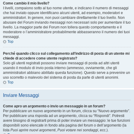
Come cambio il mio livello?
I livelli, compaiono sotto al tuo nome utente, e indicano il numero di messaggi
che hai inviato oppure identificano alcuni utenti, ad esempio, moderatori e
amministratori. In genere, non puoi cambiare direttamente il tuo livello. Non
abusare del Forum inviando messaggi non necessari solo per aumentare il tuo
livello. La maggior parte dei Forum non tollera questo comportamento e il
moderatore o l’amministratore probabilmente abbasseranno il numero dei tuoi
messaggi.
Top
Perché quando clicco sul collegamento all’indirizzo di posta di un utente mi
chiede di accedere come utente registrato?
Solo gli utenti registrati possono inviare messaggi di posta ad altri utenti
usando il modulo di invio posta interno (ammesso, ovviamente, che gli
amministratori abbiano abilitato questa funzione). Questo serve a prevenire un
uso scorretto o malevolo del sistema di posta da parte di utenti anonimi.
Top
Inviare Messaggi
Come apro un argomento o invio un messaggio in un forum?
Per pubblicare un nuovo argomento in un forum, clicca su “Nuovo argomento”.
Per pubblicare una risposta ad un argomento, clicca su “Rispondi”. Potresti
avere bisogno di registrarti prima di poter inviare un messaggio: le tue funzioni
disponibili sono elencate in fondo alla pagina del forum o dell’argomento (la
lista
Puoi aprire nuovi argomenti
,
Puoi votare nei sondaggi
, ecc.).