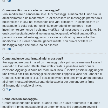
Top
Come modifico o cancello un messaggio?
Puoi modificare o cancellare solo i tuoi messaggi, a meno che tu non sia un
amministratore o un moderatore. Puoi cancellare un messaggio premendo il
pulsante con la «X» nel messaggio che vuoi eliminare. Puoi modificare un
messaggio (a volte solo per un limitato periodo di tempo dopo il suo
inserimento) premendo il pulsante
modifica
nel messaggio in questione. Se
qualcuno ha già risposto al tuo messaggio, quando effettui una modifica,
potresti trovare del testo aggiunto dove viene indicato quante volte l’hai
modificato. Un utente normale, generalmente, non può cancellare un
messaggio dopo che qualcuno ha risposto.
Top
Come aggiungo una firma ai miei messaggi?
Per aggiungere una firma ad un messaggio devi prima crearne una tramite il
Pannello di Controllo Utente. Una volta creata, è possibile selezionare
l’opzione
Aggiungi la firma
nel modulo di invio. È inoltre possibile aggiungere
una firma a tutti i tuoi messaggi selezionando l’apposita voce nel Pannello di
Controllo Utente. Se lo si fa, è possibile evitare che una firma venga aggiunta
ai singoli messaggi deselezionando la casella per aggiungere la firma
all’interno del modulo di invio.
Top
Come creo un sondaggio?
Creare un sondaggio è facile: quando inizi un nuovo argomento (o quando
modifichi il primo messaggio di un argomento, se ti è permesso) dovresti