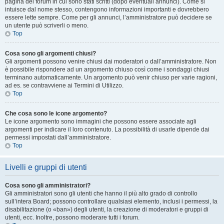
pagina del forum in cui sono stati scritti (dopo eventuali annunci). Come si
intuisce dal nome stesso, contengono informazioni importanti e dovrebbero
essere lette sempre. Come per gli annunci, l’amministratore può decidere se
un utente può scriverli o meno.
Top
Cosa sono gli argomenti chiusi?
Gli argomenti possono venire chiusi dai moderatori o dall’amministratore. Non
è possibile rispondere ad un argomento chiuso così come i sondaggi chiusi
terminano automaticamente. Un argomento può venir chiuso per varie ragioni,
ad es. se contravviene ai Termini di Utilizzo.
Top
Che cosa sono le icone argomento?
Le icone argomento sono immagini che possono essere associate agli
argomenti per indicare il loro contenuto. La possibilità di usarle dipende dai
permessi impostati dall’amministratore.
Top
Livelli e gruppi di utenti
Cosa sono gli amministratori?
Gli amministratori sono gli utenti che hanno il più alto grado di controllo
sull’intera Board; possono controllare qualsiasi elemento, inclusi i permessi, la
disabilitazione (o «ban») degli utenti, la creazione di moderatori e gruppi di
utenti, ecc. Inoltre, possono moderare tutti i forum.