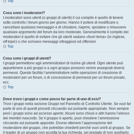
Top
Cosa sono i moderatori?
I moderatori sono utenti (o gruppi di utenti) il cui compito è quello di tenere
sotto controllo i forum giorno per giorno. Hanno il potere di modificare o
cancellare qualsiasi messaggio e di chiudere, riaprire, spostare o rimuovere
qualsiasi argomento del forum da loro moderato. Generalmente il compito dei
moderatori è quello di evitare che gli utenti vadano «fuori tema» (in inglese,
off-topic
) o che scrivano messaggi oltraggiosi ed offensivi.
Top
Cosa sono i gruppi di utenti?
I gruppi permettono agli amministratori di riunire gli utenti. Ogni utente può
appartenere a più gruppi e a ogni gruppo possono venire assegnati diversi
permessi. Questo facilita l’amministratore nelle operazioni di creazione di
moderatori per un forum, o di concessione di permessi per un forum privato,
ecc.
Top
Dove trovo i gruppi e come posso far parte di uno di essi?
Trovi i gruppi nella sezione
Gruppi
nel Pannello di Controllo Utente. Se vuoi far
parte di uno di questi procedi cliccando sul pulsante appropriato. Non sempre
però i gruppi sono ad
accesso aperto
. Alcuni sono chiusi e altri hanno l’elenco
dei membri nascosto. Se il gruppo è aperto, puoi chiedere l’ammissione
cliccando sul pulsante apposito. Dovrai ottenere l’approvazione del
moderatore del gruppo, che potrebbe chiederti perché vuoi unirti al gruppo. Se
il leader di un gruppo non accetta la tua richiesta, sei pregato di non assillarlo: