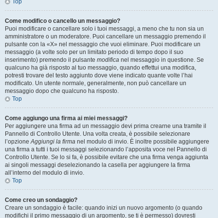
Top
Come modifico o cancello un messaggio?
Puoi modificare o cancellare solo i tuoi messaggi, a meno che tu non sia un
amministratore o un moderatore. Puoi cancellare un messaggio premendo il
pulsante con la «X» nel messaggio che vuoi eliminare. Puoi modificare un
messaggio (a volte solo per un limitato periodo di tempo dopo il suo
inserimento) premendo il pulsante
modifica
nel messaggio in questione. Se
qualcuno ha già risposto al tuo messaggio, quando effettui una modifica,
potresti trovare del testo aggiunto dove viene indicato quante volte l’hai
modificato. Un utente normale, generalmente, non può cancellare un
messaggio dopo che qualcuno ha risposto.
Top
Come aggiungo una firma ai miei messaggi?
Per aggiungere una firma ad un messaggio devi prima crearne una tramite il
Pannello di Controllo Utente. Una volta creata, è possibile selezionare
l’opzione
Aggiungi la firma
nel modulo di invio. È inoltre possibile aggiungere
una firma a tutti i tuoi messaggi selezionando l’apposita voce nel Pannello di
Controllo Utente. Se lo si fa, è possibile evitare che una firma venga aggiunta
ai singoli messaggi deselezionando la casella per aggiungere la firma
all’interno del modulo di invio.
Top
Come creo un sondaggio?
Creare un sondaggio è facile: quando inizi un nuovo argomento (o quando
modifichi il primo messaggio di un argomento, se ti è permesso) dovresti