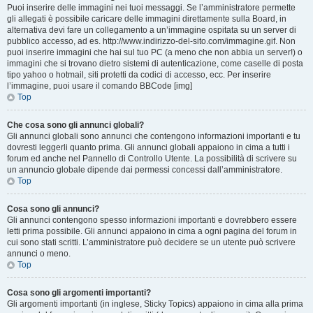
Puoi inserire delle immagini nei tuoi messaggi. Se l’amministratore permette
gli allegati è possibile caricare delle immagini direttamente sulla Board, in
alternativa devi fare un collegamento a un’immagine ospitata su un server di
pubblico accesso, ad es. http://www.indirizzo-del-sito.com/immagine.gif. Non
puoi inserire immagini che hai sul tuo PC (a meno che non abbia un server!) o
immagini che si trovano dietro sistemi di autenticazione, come caselle di posta
tipo yahoo o hotmail, siti protetti da codici di accesso, ecc. Per inserire
l’immagine, puoi usare il comando BBCode [img]
Top
Che cosa sono gli annunci globali?
Gli annunci globali sono annunci che contengono informazioni importanti e tu
dovresti leggerli quanto prima. Gli annunci globali appaiono in cima a tutti i
forum ed anche nel Pannello di Controllo Utente. La possibilità di scrivere su
un annuncio globale dipende dai permessi concessi dall’amministratore.
Top
Cosa sono gli annunci?
Gli annunci contengono spesso informazioni importanti e dovrebbero essere
letti prima possibile. Gli annunci appaiono in cima a ogni pagina del forum in
cui sono stati scritti. L’amministratore può decidere se un utente può scrivere
annunci o meno.
Top
Cosa sono gli argomenti importanti?
Gli argomenti importanti (in inglese, Sticky Topics) appaiono in cima alla prima