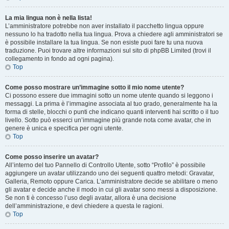
La mia lingua non è nella lista!
L’amministratore potrebbe non aver installato il pacchetto lingua oppure
nessuno lo ha tradotto nella tua lingua. Prova a chiedere agli amministratori se
è possibile installare la tua lingua. Se non esiste puoi fare tu una nuova
traduzione. Puoi trovare altre informazioni sul sito di phpBB Limited (trovi il
collegamento in fondo ad ogni pagina).
Top
Come posso mostrare un’immagine sotto il mio nome utente?
Ci possono essere due immagini sotto un nome utente quando si leggono i
messaggi. La prima è l’immagine associata al tuo grado, generalmente ha la
forma di stelle, blocchi o punti che indicano quanti interventi hai scritto o il tuo
livello. Sotto può esserci un’immagine più grande nota come avatar, che in
genere è unica e specifica per ogni utente.
Top
Come posso inserire un avatar?
All’interno del tuo Pannello di Controllo Utente, sotto “Profilo” è possibile
aggiungere un avatar utilizzando uno dei seguenti quattro metodi: Gravatar,
Galleria, Remoto oppure Carica. L’amministratore decide se abilitare o meno
gli avatar e decide anche il modo in cui gli avatar sono messi a disposizione.
Se non ti è concesso l’uso degli avatar, allora è una decisione
dell’amministrazione, e devi chiedere a questa le ragioni.
Top