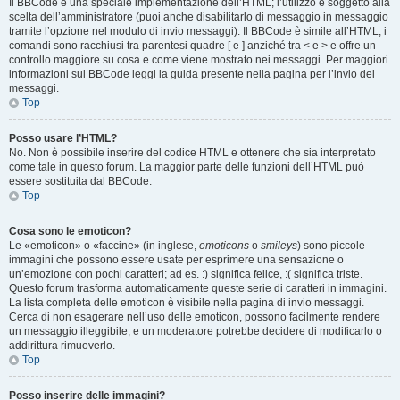
Il BBCode è una speciale implementazione dell’HTML; l’utilizzo è soggetto alla
scelta dell’amministratore (puoi anche disabilitarlo di messaggio in messaggio
tramite l’opzione nel modulo di invio messaggi). Il BBCode è simile all’HTML, i
comandi sono racchiusi tra parentesi quadre [ e ] anziché tra < e > e offre un
controllo maggiore su cosa e come viene mostrato nei messaggi. Per maggiori
informazioni sul BBCode leggi la guida presente nella pagina per l’invio dei
messaggi.
Top
Posso usare l’HTML?
No. Non è possibile inserire del codice HTML e ottenere che sia interpretato
come tale in questo forum. La maggior parte delle funzioni dell’HTML può
essere sostituita dal BBCode.
Top
Cosa sono le emoticon?
Le «emoticon» o «faccine» (in inglese,
emoticons
o
smileys
) sono piccole
immagini che possono essere usate per esprimere una sensazione o
un’emozione con pochi caratteri; ad es. :) significa felice, :( significa triste.
Questo forum trasforma automaticamente queste serie di caratteri in immagini.
La lista completa delle emoticon è visibile nella pagina di invio messaggi.
Cerca di non esagerare nell’uso delle emoticon, possono facilmente rendere
un messaggio illeggibile, e un moderatore potrebbe decidere di modificarlo o
addirittura rimuoverlo.
Top
Posso inserire delle immagini?