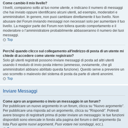
Come cambio il mio livello?
I livelli, compaiono sotto al tuo nome utente, e indicano il numero di messaggi
che hai inviato oppure identificano alcuni utenti, ad esempio, moderatori e
amministratori. In genere, non puoi cambiare direttamente il tuo livello. Non
abusare del Forum inviando messaggi non necessari solo per aumentare il tuo
livello. La maggior parte dei Forum non tollera questo comportamento e il
moderatore o l’amministratore probabilmente abbasseranno il numero dei tuoi
messaggi.
Top
Perché quando clicco sul collegamento all’indirizzo di posta di un utente mi
chiede di accedere come utente registrato?
Solo gli utenti registrati possono inviare messaggi di posta ad altri utenti
usando il modulo di invio posta interno (ammesso, ovviamente, che gli
amministratori abbiano abilitato questa funzione). Questo serve a prevenire un
uso scorretto o malevolo del sistema di posta da parte di utenti anonimi.
Top
Inviare Messaggi
Come apro un argomento o invio un messaggio in un forum?
Per pubblicare un nuovo argomento in un forum, clicca su “Nuovo argomento”.
Per pubblicare una risposta ad un argomento, clicca su “Rispondi”. Potresti
avere bisogno di registrarti prima di poter inviare un messaggio: le tue funzioni
disponibili sono elencate in fondo alla pagina del forum o dell’argomento (la
lista
Puoi aprire nuovi argomenti
,
Puoi votare nei sondaggi
, ecc.).