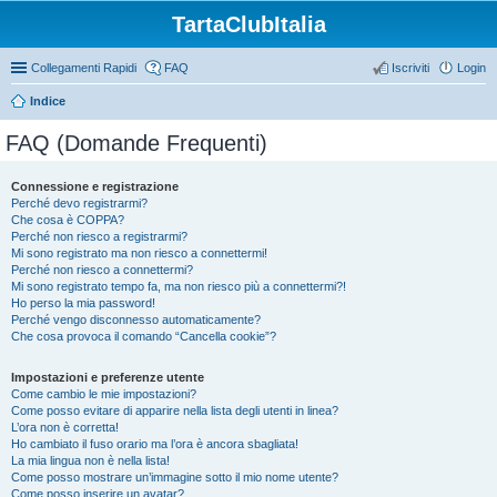
TartaClubItalia
Collegamenti Rapidi
FAQ
Iscriviti
Login
Indice
FAQ (Domande Frequenti)
Connessione e registrazione
Perché devo registrarmi?
Che cosa è COPPA?
Perché non riesco a registrarmi?
Mi sono registrato ma non riesco a connettermi!
Perché non riesco a connettermi?
Mi sono registrato tempo fa, ma non riesco più a connettermi?!
Ho perso la mia password!
Perché vengo disconnesso automaticamente?
Che cosa provoca il comando “Cancella cookie”?
Impostazioni e preferenze utente
Come cambio le mie impostazioni?
Come posso evitare di apparire nella lista degli utenti in linea?
L’ora non è corretta!
Ho cambiato il fuso orario ma l’ora è ancora sbagliata!
La mia lingua non è nella lista!
Come posso mostrare un’immagine sotto il mio nome utente?
Come posso inserire un avatar?