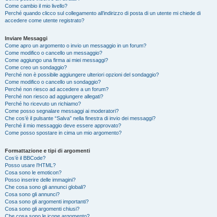
Come cambio il mio livello?
Perché quando clicco sul collegamento all’indirizzo di posta di un utente mi chiede di
accedere come utente registrato?
Inviare Messaggi
Come apro un argomento o invio un messaggio in un forum?
Come modifico o cancello un messaggio?
Come aggiungo una firma ai miei messaggi?
Come creo un sondaggio?
Perché non è possibile aggiungere ulteriori opzioni del sondaggio?
Come modifico o cancello un sondaggio?
Perché non riesco ad accedere a un forum?
Perché non riesco ad aggiungere allegati?
Perché ho ricevuto un richiamo?
Come posso segnalare messaggi ai moderatori?
Che cos’è il pulsante “Salva” nella finestra di invio dei messaggi?
Perché il mio messaggio deve essere approvato?
Come posso spostare in cima un mio argomento?
Formattazione e tipi di argomenti
Cos’è il BBCode?
Posso usare l’HTML?
Cosa sono le emoticon?
Posso inserire delle immagini?
Che cosa sono gli annunci globali?
Cosa sono gli annunci?
Cosa sono gli argomenti importanti?
Cosa sono gli argomenti chiusi?
Che cosa sono le icone argomento?