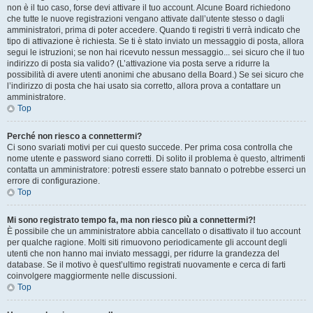
non è il tuo caso, forse devi attivare il tuo account. Alcune Board richiedono
che tutte le nuove registrazioni vengano attivate dall’utente stesso o dagli
amministratori, prima di poter accedere. Quando ti registri ti verrà indicato che
tipo di attivazione è richiesta. Se ti è stato inviato un messaggio di posta, allora
segui le istruzioni; se non hai ricevuto nessun messaggio... sei sicuro che il tuo
indirizzo di posta sia valido? (L’attivazione via posta serve a ridurre la
possibilità di avere utenti anonimi che abusano della Board.) Se sei sicuro che
l’indirizzo di posta che hai usato sia corretto, allora prova a contattare un
amministratore.
Top
Perché non riesco a connettermi?
Ci sono svariati motivi per cui questo succede. Per prima cosa controlla che
nome utente e password siano corretti. Di solito il problema è questo, altrimenti
contatta un amministratore: potresti essere stato bannato o potrebbe esserci un
errore di configurazione.
Top
Mi sono registrato tempo fa, ma non riesco più a connettermi?!
È possibile che un amministratore abbia cancellato o disattivato il tuo account
per qualche ragione. Molti siti rimuovono periodicamente gli account degli
utenti che non hanno mai inviato messaggi, per ridurre la grandezza del
database. Se il motivo è quest’ultimo registrati nuovamente e cerca di farti
coinvolgere maggiormente nelle discussioni.
Top