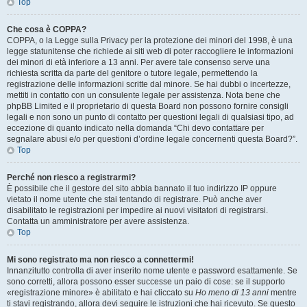
Top
Che cosa è COPPA?
COPPA, o la Legge sulla Privacy per la protezione dei minori del 1998, è una
legge statunitense che richiede ai siti web di poter raccogliere le informazioni
dei minori di età inferiore a 13 anni. Per avere tale consenso serve una
richiesta scritta da parte del genitore o tutore legale, permettendo la
registrazione delle informazioni scritte dal minore. Se hai dubbi o incertezze,
mettiti in contatto con un consulente legale per assistenza. Nota bene che
phpBB Limited e il proprietario di questa Board non possono fornire consigli
legali e non sono un punto di contatto per questioni legali di qualsiasi tipo, ad
eccezione di quanto indicato nella domanda “Chi devo contattare per
segnalare abusi e/o per questioni d’ordine legale concernenti questa Board?”.
Top
Perché non riesco a registrarmi?
È possibile che il gestore del sito abbia bannato il tuo indirizzo IP oppure
vietato il nome utente che stai tentando di registrare. Può anche aver
disabilitato le registrazioni per impedire ai nuovi visitatori di registrarsi.
Contatta un amministratore per avere assistenza.
Top
Mi sono registrato ma non riesco a connettermi!
Innanzitutto controlla di aver inserito nome utente e password esattamente. Se
sono corretti, allora possono esser successe un paio di cose: se il supporto
«registrazione minore» è abilitato e hai cliccato su
Ho meno di 13 anni
mentre
ti stavi registrando, allora devi seguire le istruzioni che hai ricevuto. Se questo