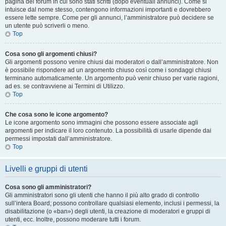
pagina del forum in cui sono stati scritti (dopo eventuali annunci). Come si
intuisce dal nome stesso, contengono informazioni importanti e dovrebbero
essere lette sempre. Come per gli annunci, l’amministratore può decidere se
un utente può scriverli o meno.
Top
Cosa sono gli argomenti chiusi?
Gli argomenti possono venire chiusi dai moderatori o dall’amministratore. Non
è possibile rispondere ad un argomento chiuso così come i sondaggi chiusi
terminano automaticamente. Un argomento può venir chiuso per varie ragioni,
ad es. se contravviene ai Termini di Utilizzo.
Top
Che cosa sono le icone argomento?
Le icone argomento sono immagini che possono essere associate agli
argomenti per indicare il loro contenuto. La possibilità di usarle dipende dai
permessi impostati dall’amministratore.
Top
Livelli e gruppi di utenti
Cosa sono gli amministratori?
Gli amministratori sono gli utenti che hanno il più alto grado di controllo
sull’intera Board; possono controllare qualsiasi elemento, inclusi i permessi, la
disabilitazione (o «ban») degli utenti, la creazione di moderatori e gruppi di
utenti, ecc. Inoltre, possono moderare tutti i forum.