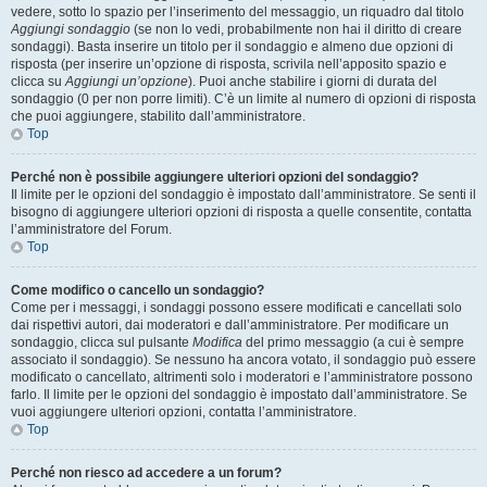
vedere, sotto lo spazio per l’inserimento del messaggio, un riquadro dal titolo
Aggiungi sondaggio
(se non lo vedi, probabilmente non hai il diritto di creare
sondaggi). Basta inserire un titolo per il sondaggio e almeno due opzioni di
risposta (per inserire un’opzione di risposta, scrivila nell’apposito spazio e
clicca su
Aggiungi un’opzione
). Puoi anche stabilire i giorni di durata del
sondaggio (0 per non porre limiti). C’è un limite al numero di opzioni di risposta
che puoi aggiungere, stabilito dall’amministratore.
Top
Perché non è possibile aggiungere ulteriori opzioni del sondaggio?
Il limite per le opzioni del sondaggio è impostato dall’amministratore. Se senti il
bisogno di aggiungere ulteriori opzioni di risposta a quelle consentite, contatta
l’amministratore del Forum.
Top
Come modifico o cancello un sondaggio?
Come per i messaggi, i sondaggi possono essere modificati e cancellati solo
dai rispettivi autori, dai moderatori e dall’amministratore. Per modificare un
sondaggio, clicca sul pulsante
Modifica
del primo messaggio (a cui è sempre
associato il sondaggio). Se nessuno ha ancora votato, il sondaggio può essere
modificato o cancellato, altrimenti solo i moderatori e l’amministratore possono
farlo. Il limite per le opzioni del sondaggio è impostato dall’amministratore. Se
vuoi aggiungere ulteriori opzioni, contatta l’amministratore.
Top
Perché non riesco ad accedere a un forum?