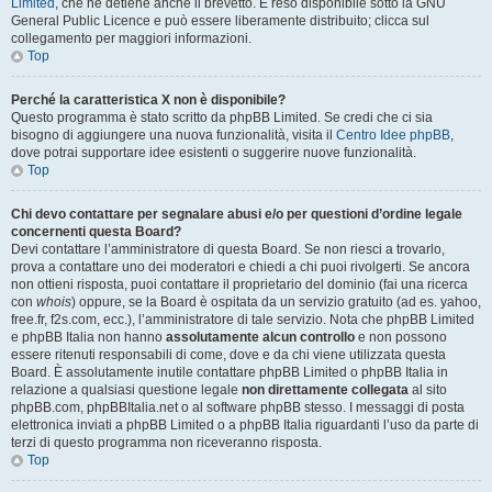
Limited
, che ne detiene anche il brevetto. È reso disponibile sotto la GNU
General Public Licence e può essere liberamente distribuito; clicca sul
collegamento per maggiori informazioni.
Top
Perché la caratteristica X non è disponibile?
Questo programma è stato scritto da phpBB Limited. Se credi che ci sia
bisogno di aggiungere una nuova funzionalità, visita il
Centro Idee phpBB
,
dove potrai supportare idee esistenti o suggerire nuove funzionalità.
Top
Chi devo contattare per segnalare abusi e/o per questioni d’ordine legale
concernenti questa Board?
Devi contattare l’amministratore di questa Board. Se non riesci a trovarlo,
prova a contattare uno dei moderatori e chiedi a chi puoi rivolgerti. Se ancora
non ottieni risposta, puoi contattare il proprietario del dominio (fai una ricerca
con
whois
) oppure, se la Board è ospitata da un servizio gratuito (ad es. yahoo,
free.fr, f2s.com, ecc.), l’amministratore di tale servizio. Nota che phpBB Limited
e phpBB Italia non hanno
assolutamente alcun controllo
e non possono
essere ritenuti responsabili di come, dove e da chi viene utilizzata questa
Board. È assolutamente inutile contattare phpBB Limited o phpBB Italia in
relazione a qualsiasi questione legale
non direttamente collegata
al sito
phpBB.com, phpBBItalia.net o al software phpBB stesso. I messaggi di posta
elettronica inviati a phpBB Limited o a phpBB Italia riguardanti l’uso da parte di
terzi di questo programma non riceveranno risposta.
Top