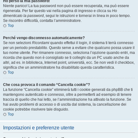
Ho perso la mia password!
Niente panico! La tua password non può essere recuperata, ma può essere
rigenerata. Per far questo vai nella pagina di ingresso e clicca su
Ho
dimenticato la password
, segui le istruzioni e tornerai in linea in poco tempo.
Se riscontro difficoltà, contatta l’amministratore.
Top
Perché vengo disconnesso automaticamente?
Se non selezioni
Ricordami
quando effettui il login, il sistema ti terrà connesso
per un periodo prestabilito. Questo serve a evitare che qualcuno possa usare il
tuo nome utente. Per rimanere connesso, seleziona l’opzione quando entri, ma
ricorda che questo non è consigliato se ti colleghi da un PC usato anche da
altri, ad es. in biblioteca, Internet point, università, ecc. Se non vedi il checkbox,
significa che un amministratore ha disabilitato questa caratteristica.
Top
Che cosa provoca il comando “Cancella cookie”?
La funzione “Cancella cookie” eliminerà tutti i cookie generati da phpBB che ti
mantengono autenticato e connesso, oltre a permetterti ad esempio di tenere
traccia di quello che hai letto, se l’amministrazione ha attivato la funzione. Se
hai avuto problemi di accesso o di uscita dal sistema, la cancellazione dei
cookie potrebbe risolvere tale disguido.
Top
Impostazioni e preferenze utente