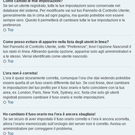
Come cambio le mie impostazioni?
Se sei un utente registrato, tutte le tue impostazioni sono conservate nel
database del sistema. Per modificarle vai sul tuo Pannello di Controllo Utente;
generalmente sta in cima ad ogni pagina, ma questo potrebbe non essere
sempre vero. Questo ti permetterà di cambiare tutte le tue impostazioni e le
preferenze.
Top
Come posso evitare di apparire nella lista degli utenti in linea?
Nel Pannello di Controllo Utente, sotto “Preferenze”, trovi l’opzione
Nascondi il
tuo stato in linea
. Attivando questa opzione, apparirai solo agli amministratori e
a te stesso. Verrai identificato come utente nascosto.
Top
L’ora non è corretta!
L’ora è quasi sicuramente corretta, comunque l’ora che stai vedendo potrebbe
essere quella di un fuso orario differente dal tuo. Se così fosse, devi cambiare
le impostazioni del tuo profilo per il fuso orario e farlo coincidere con la tua
area, es. London, Paris, New York, Sydney, ecc. Nota che solo gli utenti
registrati possono cambiare il fuso orario e molte impostazioni.
Top
Ho cambiato il fuso orario ma l’ora è ancora sbagliata!
Se sei sicuro di aver impostato il fuso orario corretto e l’ora è ancora scorretta,
allora l’orario memorizzato sull’orologio del server non è corretto. Avvisa un
amministratore per correggere il problema.
Top