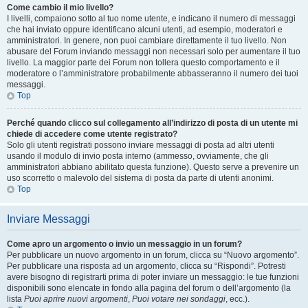
Come cambio il mio livello?
I livelli, compaiono sotto al tuo nome utente, e indicano il numero di messaggi
che hai inviato oppure identificano alcuni utenti, ad esempio, moderatori e
amministratori. In genere, non puoi cambiare direttamente il tuo livello. Non
abusare del Forum inviando messaggi non necessari solo per aumentare il tuo
livello. La maggior parte dei Forum non tollera questo comportamento e il
moderatore o l’amministratore probabilmente abbasseranno il numero dei tuoi
messaggi.
Top
Perché quando clicco sul collegamento all’indirizzo di posta di un utente mi
chiede di accedere come utente registrato?
Solo gli utenti registrati possono inviare messaggi di posta ad altri utenti
usando il modulo di invio posta interno (ammesso, ovviamente, che gli
amministratori abbiano abilitato questa funzione). Questo serve a prevenire un
uso scorretto o malevolo del sistema di posta da parte di utenti anonimi.
Top
Inviare Messaggi
Come apro un argomento o invio un messaggio in un forum?
Per pubblicare un nuovo argomento in un forum, clicca su “Nuovo argomento”.
Per pubblicare una risposta ad un argomento, clicca su “Rispondi”. Potresti
avere bisogno di registrarti prima di poter inviare un messaggio: le tue funzioni
disponibili sono elencate in fondo alla pagina del forum o dell’argomento (la
lista
Puoi aprire nuovi argomenti
,
Puoi votare nei sondaggi
, ecc.).