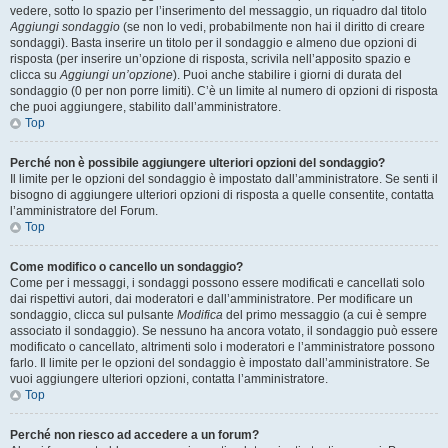
vedere, sotto lo spazio per l’inserimento del messaggio, un riquadro dal titolo
Aggiungi sondaggio
(se non lo vedi, probabilmente non hai il diritto di creare
sondaggi). Basta inserire un titolo per il sondaggio e almeno due opzioni di
risposta (per inserire un’opzione di risposta, scrivila nell’apposito spazio e
clicca su
Aggiungi un’opzione
). Puoi anche stabilire i giorni di durata del
sondaggio (0 per non porre limiti). C’è un limite al numero di opzioni di risposta
che puoi aggiungere, stabilito dall’amministratore.
Top
Perché non è possibile aggiungere ulteriori opzioni del sondaggio?
Il limite per le opzioni del sondaggio è impostato dall’amministratore. Se senti il
bisogno di aggiungere ulteriori opzioni di risposta a quelle consentite, contatta
l’amministratore del Forum.
Top
Come modifico o cancello un sondaggio?
Come per i messaggi, i sondaggi possono essere modificati e cancellati solo
dai rispettivi autori, dai moderatori e dall’amministratore. Per modificare un
sondaggio, clicca sul pulsante
Modifica
del primo messaggio (a cui è sempre
associato il sondaggio). Se nessuno ha ancora votato, il sondaggio può essere
modificato o cancellato, altrimenti solo i moderatori e l’amministratore possono
farlo. Il limite per le opzioni del sondaggio è impostato dall’amministratore. Se
vuoi aggiungere ulteriori opzioni, contatta l’amministratore.
Top
Perché non riesco ad accedere a un forum?