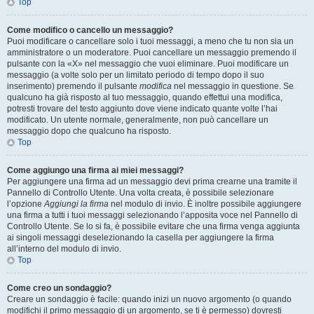
Top
Come modifico o cancello un messaggio?
Puoi modificare o cancellare solo i tuoi messaggi, a meno che tu non sia un
amministratore o un moderatore. Puoi cancellare un messaggio premendo il
pulsante con la «X» nel messaggio che vuoi eliminare. Puoi modificare un
messaggio (a volte solo per un limitato periodo di tempo dopo il suo
inserimento) premendo il pulsante
modifica
nel messaggio in questione. Se
qualcuno ha già risposto al tuo messaggio, quando effettui una modifica,
potresti trovare del testo aggiunto dove viene indicato quante volte l’hai
modificato. Un utente normale, generalmente, non può cancellare un
messaggio dopo che qualcuno ha risposto.
Top
Come aggiungo una firma ai miei messaggi?
Per aggiungere una firma ad un messaggio devi prima crearne una tramite il
Pannello di Controllo Utente. Una volta creata, è possibile selezionare
l’opzione
Aggiungi la firma
nel modulo di invio. È inoltre possibile aggiungere
una firma a tutti i tuoi messaggi selezionando l’apposita voce nel Pannello di
Controllo Utente. Se lo si fa, è possibile evitare che una firma venga aggiunta
ai singoli messaggi deselezionando la casella per aggiungere la firma
all’interno del modulo di invio.
Top
Come creo un sondaggio?
Creare un sondaggio è facile: quando inizi un nuovo argomento (o quando
modifichi il primo messaggio di un argomento, se ti è permesso) dovresti