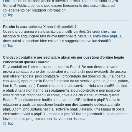
Limited
, che ne detiene anche il brevetto. È reso disponibile sotto la GNU
General Public Licence e può essere liberamente distribuito; clicca sul
collegamento per maggiori informazioni.
Top
Perché la caratteristica X non è disponibile?
Questo programma è stato scritto da phpBB Limited. Se credi che ci sia
bisogno di aggiungere una nuova funzionalità, visita il
Centro Idee phpBB
,
dove potrai supportare idee esistenti o suggerire nuove funzionalità.
Top
Chi devo contattare per segnalare abusi e/o per questioni d’ordine legale
concernenti questa Board?
Devi contattare l’amministratore di questa Board. Se non riesci a trovarlo,
prova a contattare uno dei moderatori e chiedi a chi puoi rivolgerti. Se ancora
non ottieni risposta, puoi contattare il proprietario del dominio (fai una ricerca
con
whois
) oppure, se la Board è ospitata da un servizio gratuito (ad es. yahoo,
free.fr, f2s.com, ecc.), l’amministratore di tale servizio. Nota che phpBB Limited
e phpBB Italia non hanno
assolutamente alcun controllo
e non possono
essere ritenuti responsabili di come, dove e da chi viene utilizzata questa
Board. È assolutamente inutile contattare phpBB Limited o phpBB Italia in
relazione a qualsiasi questione legale
non direttamente collegata
al sito
phpBB.com, phpBBItalia.net o al software phpBB stesso. I messaggi di posta
elettronica inviati a phpBB Limited o a phpBB Italia riguardanti l’uso da parte di
terzi di questo programma non riceveranno risposta.
Top