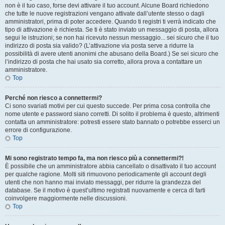
non è il tuo caso, forse devi attivare il tuo account. Alcune Board richiedono
che tutte le nuove registrazioni vengano attivate dall’utente stesso o dagli
amministratori, prima di poter accedere. Quando ti registri ti verrà indicato che
tipo di attivazione è richiesta. Se ti è stato inviato un messaggio di posta, allora
segui le istruzioni; se non hai ricevuto nessun messaggio... sei sicuro che il tuo
indirizzo di posta sia valido? (L’attivazione via posta serve a ridurre la
possibilità di avere utenti anonimi che abusano della Board.) Se sei sicuro che
l’indirizzo di posta che hai usato sia corretto, allora prova a contattare un
amministratore.
Top
Perché non riesco a connettermi?
Ci sono svariati motivi per cui questo succede. Per prima cosa controlla che
nome utente e password siano corretti. Di solito il problema è questo, altrimenti
contatta un amministratore: potresti essere stato bannato o potrebbe esserci un
errore di configurazione.
Top
Mi sono registrato tempo fa, ma non riesco più a connettermi?!
È possibile che un amministratore abbia cancellato o disattivato il tuo account
per qualche ragione. Molti siti rimuovono periodicamente gli account degli
utenti che non hanno mai inviato messaggi, per ridurre la grandezza del
database. Se il motivo è quest’ultimo registrati nuovamente e cerca di farti
coinvolgere maggiormente nelle discussioni.
Top