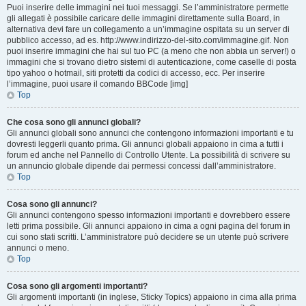
Puoi inserire delle immagini nei tuoi messaggi. Se l’amministratore permette
gli allegati è possibile caricare delle immagini direttamente sulla Board, in
alternativa devi fare un collegamento a un’immagine ospitata su un server di
pubblico accesso, ad es. http://www.indirizzo-del-sito.com/immagine.gif. Non
puoi inserire immagini che hai sul tuo PC (a meno che non abbia un server!) o
immagini che si trovano dietro sistemi di autenticazione, come caselle di posta
tipo yahoo o hotmail, siti protetti da codici di accesso, ecc. Per inserire
l’immagine, puoi usare il comando BBCode [img]
Top
Che cosa sono gli annunci globali?
Gli annunci globali sono annunci che contengono informazioni importanti e tu
dovresti leggerli quanto prima. Gli annunci globali appaiono in cima a tutti i
forum ed anche nel Pannello di Controllo Utente. La possibilità di scrivere su
un annuncio globale dipende dai permessi concessi dall’amministratore.
Top
Cosa sono gli annunci?
Gli annunci contengono spesso informazioni importanti e dovrebbero essere
letti prima possibile. Gli annunci appaiono in cima a ogni pagina del forum in
cui sono stati scritti. L’amministratore può decidere se un utente può scrivere
annunci o meno.
Top
Cosa sono gli argomenti importanti?
Gli argomenti importanti (in inglese, Sticky Topics) appaiono in cima alla prima