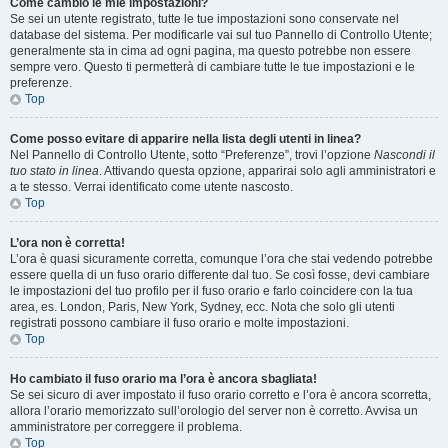
Come cambio le mie impostazioni?
Se sei un utente registrato, tutte le tue impostazioni sono conservate nel
database del sistema. Per modificarle vai sul tuo Pannello di Controllo Utente;
generalmente sta in cima ad ogni pagina, ma questo potrebbe non essere
sempre vero. Questo ti permetterà di cambiare tutte le tue impostazioni e le
preferenze.
Top
Come posso evitare di apparire nella lista degli utenti in linea?
Nel Pannello di Controllo Utente, sotto “Preferenze”, trovi l’opzione
Nascondi il
tuo stato in linea
. Attivando questa opzione, apparirai solo agli amministratori e
a te stesso. Verrai identificato come utente nascosto.
Top
L’ora non è corretta!
L’ora è quasi sicuramente corretta, comunque l’ora che stai vedendo potrebbe
essere quella di un fuso orario differente dal tuo. Se così fosse, devi cambiare
le impostazioni del tuo profilo per il fuso orario e farlo coincidere con la tua
area, es. London, Paris, New York, Sydney, ecc. Nota che solo gli utenti
registrati possono cambiare il fuso orario e molte impostazioni.
Top
Ho cambiato il fuso orario ma l’ora è ancora sbagliata!
Se sei sicuro di aver impostato il fuso orario corretto e l’ora è ancora scorretta,
allora l’orario memorizzato sull’orologio del server non è corretto. Avvisa un
amministratore per correggere il problema.
Top