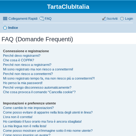
TartaClubItalia
Collegamenti Rapidi
FAQ
Iscriviti
Login
Indice
FAQ (Domande Frequenti)
Connessione e registrazione
Perché devo registrarmi?
Che cosa è COPPA?
Perché non riesco a registrarmi?
Mi sono registrato ma non riesco a connettermi!
Perché non riesco a connettermi?
Mi sono registrato tempo fa, ma non riesco più a connettermi?!
Ho perso la mia password!
Perché vengo disconnesso automaticamente?
Che cosa provoca il comando “Cancella cookie”?
Impostazioni e preferenze utente
Come cambio le mie impostazioni?
Come posso evitare di apparire nella lista degli utenti in linea?
L’ora non è corretta!
Ho cambiato il fuso orario ma l’ora è ancora sbagliata!
La mia lingua non è nella lista!
Come posso mostrare un’immagine sotto il mio nome utente?
Come posso inserire un avatar?