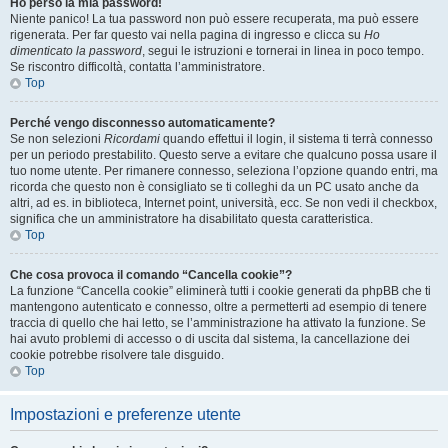
Ho perso la mia password!
Niente panico! La tua password non può essere recuperata, ma può essere
rigenerata. Per far questo vai nella pagina di ingresso e clicca su
Ho
dimenticato la password
, segui le istruzioni e tornerai in linea in poco tempo.
Se riscontro difficoltà, contatta l’amministratore.
Top
Perché vengo disconnesso automaticamente?
Se non selezioni
Ricordami
quando effettui il login, il sistema ti terrà connesso
per un periodo prestabilito. Questo serve a evitare che qualcuno possa usare il
tuo nome utente. Per rimanere connesso, seleziona l’opzione quando entri, ma
ricorda che questo non è consigliato se ti colleghi da un PC usato anche da
altri, ad es. in biblioteca, Internet point, università, ecc. Se non vedi il checkbox,
significa che un amministratore ha disabilitato questa caratteristica.
Top
Che cosa provoca il comando “Cancella cookie”?
La funzione “Cancella cookie” eliminerà tutti i cookie generati da phpBB che ti
mantengono autenticato e connesso, oltre a permetterti ad esempio di tenere
traccia di quello che hai letto, se l’amministrazione ha attivato la funzione. Se
hai avuto problemi di accesso o di uscita dal sistema, la cancellazione dei
cookie potrebbe risolvere tale disguido.
Top
Impostazioni e preferenze utente