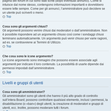
pagina del forum in cui sono stati scritti (dopo eventuali annunci). Come si
intuisce dal nome stesso, contengono informazioni importanti e dovrebbero
essere lette sempre. Come per gli annunci, l’amministratore può decidere se
un utente può scriverli o meno.
Top
Cosa sono gli argomenti chiusi?
Gli argomenti possono venire chiusi dai moderatori o dall’amministratore. Non
è possibile rispondere ad un argomento chiuso così come i sondaggi chiusi
terminano automaticamente. Un argomento può venir chiuso per varie ragioni,
ad es. se contravviene ai Termini di Utilizzo.
Top
Che cosa sono le icone argomento?
Le icone argomento sono immagini che possono essere associate agli
argomenti per indicare il loro contenuto. La possibilità di usarle dipende dai
permessi impostati dall’amministratore.
Top
Livelli e gruppi di utenti
Cosa sono gli amministratori?
Gli amministratori sono gli utenti che hanno il più alto grado di controllo
sull’intera Board; possono controllare qualsiasi elemento, inclusi i permessi, la
disabilitazione (o «ban») degli utenti, la creazione di moderatori e gruppi di
utenti, ecc. Inoltre, possono moderare tutti i forum.