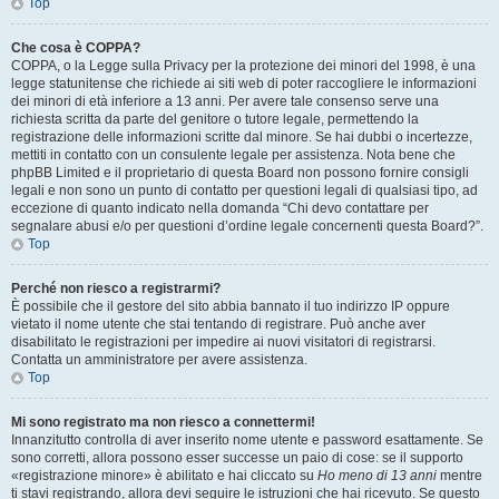
Top
Che cosa è COPPA?
COPPA, o la Legge sulla Privacy per la protezione dei minori del 1998, è una
legge statunitense che richiede ai siti web di poter raccogliere le informazioni
dei minori di età inferiore a 13 anni. Per avere tale consenso serve una
richiesta scritta da parte del genitore o tutore legale, permettendo la
registrazione delle informazioni scritte dal minore. Se hai dubbi o incertezze,
mettiti in contatto con un consulente legale per assistenza. Nota bene che
phpBB Limited e il proprietario di questa Board non possono fornire consigli
legali e non sono un punto di contatto per questioni legali di qualsiasi tipo, ad
eccezione di quanto indicato nella domanda “Chi devo contattare per
segnalare abusi e/o per questioni d’ordine legale concernenti questa Board?”.
Top
Perché non riesco a registrarmi?
È possibile che il gestore del sito abbia bannato il tuo indirizzo IP oppure
vietato il nome utente che stai tentando di registrare. Può anche aver
disabilitato le registrazioni per impedire ai nuovi visitatori di registrarsi.
Contatta un amministratore per avere assistenza.
Top
Mi sono registrato ma non riesco a connettermi!
Innanzitutto controlla di aver inserito nome utente e password esattamente. Se
sono corretti, allora possono esser successe un paio di cose: se il supporto
«registrazione minore» è abilitato e hai cliccato su
Ho meno di 13 anni
mentre
ti stavi registrando, allora devi seguire le istruzioni che hai ricevuto. Se questo