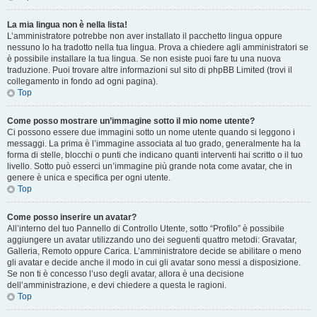
La mia lingua non è nella lista!
L’amministratore potrebbe non aver installato il pacchetto lingua oppure
nessuno lo ha tradotto nella tua lingua. Prova a chiedere agli amministratori se
è possibile installare la tua lingua. Se non esiste puoi fare tu una nuova
traduzione. Puoi trovare altre informazioni sul sito di phpBB Limited (trovi il
collegamento in fondo ad ogni pagina).
Top
Come posso mostrare un’immagine sotto il mio nome utente?
Ci possono essere due immagini sotto un nome utente quando si leggono i
messaggi. La prima è l’immagine associata al tuo grado, generalmente ha la
forma di stelle, blocchi o punti che indicano quanti interventi hai scritto o il tuo
livello. Sotto può esserci un’immagine più grande nota come avatar, che in
genere è unica e specifica per ogni utente.
Top
Come posso inserire un avatar?
All’interno del tuo Pannello di Controllo Utente, sotto “Profilo” è possibile
aggiungere un avatar utilizzando uno dei seguenti quattro metodi: Gravatar,
Galleria, Remoto oppure Carica. L’amministratore decide se abilitare o meno
gli avatar e decide anche il modo in cui gli avatar sono messi a disposizione.
Se non ti è concesso l’uso degli avatar, allora è una decisione
dell’amministrazione, e devi chiedere a questa le ragioni.
Top