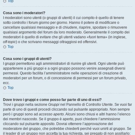
Top
Cosa sono i moderatori?
I moderatori sono utenti (o gruppi di utenti) il cui compito è quello di tenere
sotto controllo i forum giorno per giorno. Hanno il potere di modificare o
cancellare qualsiasi messaggio e di chiudere, riaprire, spostare o rimuovere
qualsiasi argomento del forum da loro moderato. Generalmente il compito dei
moderatori è quello di evitare che gli utenti vadano «fuori tema» (in inglese,
off-topic
) o che scrivano messaggi oltraggiosi ed offensivi.
Top
Cosa sono i gruppi di utenti?
I gruppi permettono agli amministratori di riunire gli utenti. Ogni utente può
appartenere a più gruppi e a ogni gruppo possono venire assegnati diversi
permessi. Questo facilita l’amministratore nelle operazioni di creazione di
moderatori per un forum, o di concessione di permessi per un forum privato,
ecc.
Top
Dove trovo i gruppi e come posso far parte di uno di essi?
Trovi i gruppi nella sezione
Gruppi
nel Pannello di Controllo Utente. Se vuoi far
parte di uno di questi procedi cliccando sul pulsante appropriato. Non sempre
però i gruppi sono ad
accesso aperto
. Alcuni sono chiusi e altri hanno l’elenco
dei membri nascosto. Se il gruppo è aperto, puoi chiedere l’ammissione
cliccando sul pulsante apposito. Dovrai ottenere l’approvazione del
moderatore del gruppo, che potrebbe chiederti perché vuoi unirti al gruppo. Se
il leader di un gruppo non accetta la tua richiesta, sei pregato di non assillarlo: