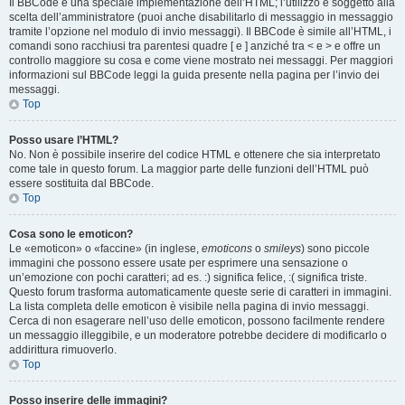
Il BBCode è una speciale implementazione dell’HTML; l’utilizzo è soggetto alla
scelta dell’amministratore (puoi anche disabilitarlo di messaggio in messaggio
tramite l’opzione nel modulo di invio messaggi). Il BBCode è simile all’HTML, i
comandi sono racchiusi tra parentesi quadre [ e ] anziché tra < e > e offre un
controllo maggiore su cosa e come viene mostrato nei messaggi. Per maggiori
informazioni sul BBCode leggi la guida presente nella pagina per l’invio dei
messaggi.
Top
Posso usare l’HTML?
No. Non è possibile inserire del codice HTML e ottenere che sia interpretato
come tale in questo forum. La maggior parte delle funzioni dell’HTML può
essere sostituita dal BBCode.
Top
Cosa sono le emoticon?
Le «emoticon» o «faccine» (in inglese,
emoticons
o
smileys
) sono piccole
immagini che possono essere usate per esprimere una sensazione o
un’emozione con pochi caratteri; ad es. :) significa felice, :( significa triste.
Questo forum trasforma automaticamente queste serie di caratteri in immagini.
La lista completa delle emoticon è visibile nella pagina di invio messaggi.
Cerca di non esagerare nell’uso delle emoticon, possono facilmente rendere
un messaggio illeggibile, e un moderatore potrebbe decidere di modificarlo o
addirittura rimuoverlo.
Top
Posso inserire delle immagini?