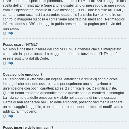
Il BBCode è una speciale implementazione dell’HTML; l’utilizzo è soggetto alla
scelta dell’amministratore (puoi anche disabilitarlo di messaggio in messaggio
tramite l’opzione nel modulo di invio messaggi). Il BBCode è simile all’HTML, i
comandi sono racchiusi tra parentesi quadre [ e ] anziché tra < e > e offre un
controllo maggiore su cosa e come viene mostrato nei messaggi. Per maggiori
informazioni sul BBCode leggi la guida presente nella pagina per l’invio dei
messaggi.
Top
Posso usare l’HTML?
No. Non è possibile inserire del codice HTML e ottenere che sia interpretato
come tale in questo forum. La maggior parte delle funzioni dell’HTML può
essere sostituita dal BBCode.
Top
Cosa sono le emoticon?
Le «emoticon» o «faccine» (in inglese,
emoticons
o
smileys
) sono piccole
immagini che possono essere usate per esprimere una sensazione o
un’emozione con pochi caratteri; ad es. :) significa felice, :( significa triste.
Questo forum trasforma automaticamente queste serie di caratteri in immagini.
La lista completa delle emoticon è visibile nella pagina di invio messaggi.
Cerca di non esagerare nell’uso delle emoticon, possono facilmente rendere
un messaggio illeggibile, e un moderatore potrebbe decidere di modificarlo o
addirittura rimuoverlo.
Top
Posso inserire delle immagini?