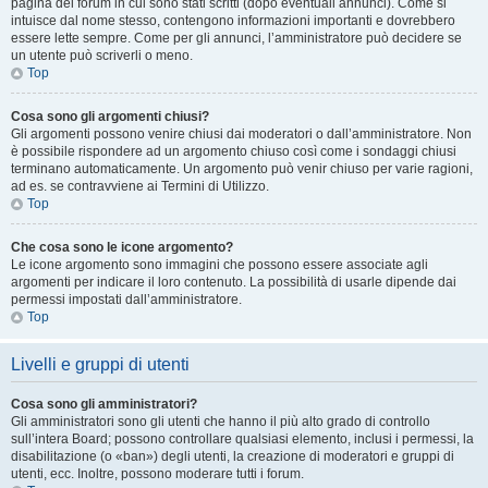
pagina del forum in cui sono stati scritti (dopo eventuali annunci). Come si
intuisce dal nome stesso, contengono informazioni importanti e dovrebbero
essere lette sempre. Come per gli annunci, l’amministratore può decidere se
un utente può scriverli o meno.
Top
Cosa sono gli argomenti chiusi?
Gli argomenti possono venire chiusi dai moderatori o dall’amministratore. Non
è possibile rispondere ad un argomento chiuso così come i sondaggi chiusi
terminano automaticamente. Un argomento può venir chiuso per varie ragioni,
ad es. se contravviene ai Termini di Utilizzo.
Top
Che cosa sono le icone argomento?
Le icone argomento sono immagini che possono essere associate agli
argomenti per indicare il loro contenuto. La possibilità di usarle dipende dai
permessi impostati dall’amministratore.
Top
Livelli e gruppi di utenti
Cosa sono gli amministratori?
Gli amministratori sono gli utenti che hanno il più alto grado di controllo
sull’intera Board; possono controllare qualsiasi elemento, inclusi i permessi, la
disabilitazione (o «ban») degli utenti, la creazione di moderatori e gruppi di
utenti, ecc. Inoltre, possono moderare tutti i forum.