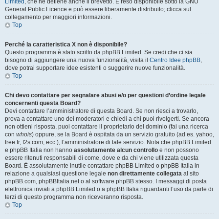
Limited
, che ne detiene anche il brevetto. È reso disponibile sotto la GNU
General Public Licence e può essere liberamente distribuito; clicca sul
collegamento per maggiori informazioni.
Top
Perché la caratteristica X non è disponibile?
Questo programma è stato scritto da phpBB Limited. Se credi che ci sia
bisogno di aggiungere una nuova funzionalità, visita il
Centro Idee phpBB
,
dove potrai supportare idee esistenti o suggerire nuove funzionalità.
Top
Chi devo contattare per segnalare abusi e/o per questioni d’ordine legale
concernenti questa Board?
Devi contattare l’amministratore di questa Board. Se non riesci a trovarlo,
prova a contattare uno dei moderatori e chiedi a chi puoi rivolgerti. Se ancora
non ottieni risposta, puoi contattare il proprietario del dominio (fai una ricerca
con
whois
) oppure, se la Board è ospitata da un servizio gratuito (ad es. yahoo,
free.fr, f2s.com, ecc.), l’amministratore di tale servizio. Nota che phpBB Limited
e phpBB Italia non hanno
assolutamente alcun controllo
e non possono
essere ritenuti responsabili di come, dove e da chi viene utilizzata questa
Board. È assolutamente inutile contattare phpBB Limited o phpBB Italia in
relazione a qualsiasi questione legale
non direttamente collegata
al sito
phpBB.com, phpBBItalia.net o al software phpBB stesso. I messaggi di posta
elettronica inviati a phpBB Limited o a phpBB Italia riguardanti l’uso da parte di
terzi di questo programma non riceveranno risposta.
Top