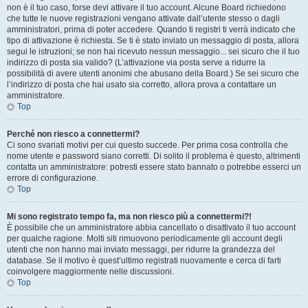
non è il tuo caso, forse devi attivare il tuo account. Alcune Board richiedono
che tutte le nuove registrazioni vengano attivate dall’utente stesso o dagli
amministratori, prima di poter accedere. Quando ti registri ti verrà indicato che
tipo di attivazione è richiesta. Se ti è stato inviato un messaggio di posta, allora
segui le istruzioni; se non hai ricevuto nessun messaggio... sei sicuro che il tuo
indirizzo di posta sia valido? (L’attivazione via posta serve a ridurre la
possibilità di avere utenti anonimi che abusano della Board.) Se sei sicuro che
l’indirizzo di posta che hai usato sia corretto, allora prova a contattare un
amministratore.
Top
Perché non riesco a connettermi?
Ci sono svariati motivi per cui questo succede. Per prima cosa controlla che
nome utente e password siano corretti. Di solito il problema è questo, altrimenti
contatta un amministratore: potresti essere stato bannato o potrebbe esserci un
errore di configurazione.
Top
Mi sono registrato tempo fa, ma non riesco più a connettermi?!
È possibile che un amministratore abbia cancellato o disattivato il tuo account
per qualche ragione. Molti siti rimuovono periodicamente gli account degli
utenti che non hanno mai inviato messaggi, per ridurre la grandezza del
database. Se il motivo è quest’ultimo registrati nuovamente e cerca di farti
coinvolgere maggiormente nelle discussioni.
Top