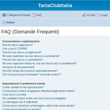
TartaClubItalia
Collegamenti Rapidi
FAQ
Iscriviti
Login
Indice
FAQ (Domande Frequenti)
Connessione e registrazione
Perché devo registrarmi?
Che cosa è COPPA?
Perché non riesco a registrarmi?
Mi sono registrato ma non riesco a connettermi!
Perché non riesco a connettermi?
Mi sono registrato tempo fa, ma non riesco più a connettermi?!
Ho perso la mia password!
Perché vengo disconnesso automaticamente?
Che cosa provoca il comando “Cancella cookie”?
Impostazioni e preferenze utente
Come cambio le mie impostazioni?
Come posso evitare di apparire nella lista degli utenti in linea?
L’ora non è corretta!
Ho cambiato il fuso orario ma l’ora è ancora sbagliata!
La mia lingua non è nella lista!
Come posso mostrare un’immagine sotto il mio nome utente?
Come posso inserire un avatar?