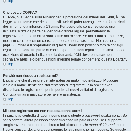
Top
Che cosa è COPPA?
COPPA, o la Legge sulla Privacy per la protezione dei minori del 1998, è una
legge statunitense che richiede ai siti web di poter raccogliere le informazioni
dei minori di età inferiore a 13 anni. Per avere tale consenso serve una
richiesta scritta da parte del genitore o tutore legale, permettendo la
registrazione delle informazioni scritte dal minore. Se hai dubbi o incertezze,
mettiti in contatto con un consulente legale per assistenza. Nota bene che
phpBB Limited e il proprietario di questa Board non possono fornire consigli
legali e non sono un punto di contatto per questioni legali di qualsiasi tipo, ad
eccezione di quanto indicato nella domanda “Chi devo contattare per
segnalare abusi e/o per questioni d’ordine legale concernenti questa Board?”.
Top
Perché non riesco a registrarmi?
È possibile che il gestore del sito abbia bannato il tuo indirizzo IP oppure
vietato il nome utente che stai tentando di registrare. Può anche aver
disabilitato le registrazioni per impedire ai nuovi visitatori di registrarsi.
Contatta un amministratore per avere assistenza.
Top
Mi sono registrato ma non riesco a connettermi!
Innanzitutto controlla di aver inserito nome utente e password esattamente. Se
sono corretti, allora possono esser successe un paio di cose: se il supporto
«registrazione minore» è abilitato e hai cliccato su
Ho meno di 13 anni
mentre
ti stavi registrando, allora devi seguire le istruzioni che hai ricevuto. Se questo