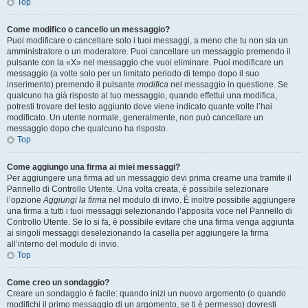
Top
Come modifico o cancello un messaggio?
Puoi modificare o cancellare solo i tuoi messaggi, a meno che tu non sia un
amministratore o un moderatore. Puoi cancellare un messaggio premendo il
pulsante con la «X» nel messaggio che vuoi eliminare. Puoi modificare un
messaggio (a volte solo per un limitato periodo di tempo dopo il suo
inserimento) premendo il pulsante
modifica
nel messaggio in questione. Se
qualcuno ha già risposto al tuo messaggio, quando effettui una modifica,
potresti trovare del testo aggiunto dove viene indicato quante volte l’hai
modificato. Un utente normale, generalmente, non può cancellare un
messaggio dopo che qualcuno ha risposto.
Top
Come aggiungo una firma ai miei messaggi?
Per aggiungere una firma ad un messaggio devi prima crearne una tramite il
Pannello di Controllo Utente. Una volta creata, è possibile selezionare
l’opzione
Aggiungi la firma
nel modulo di invio. È inoltre possibile aggiungere
una firma a tutti i tuoi messaggi selezionando l’apposita voce nel Pannello di
Controllo Utente. Se lo si fa, è possibile evitare che una firma venga aggiunta
ai singoli messaggi deselezionando la casella per aggiungere la firma
all’interno del modulo di invio.
Top
Come creo un sondaggio?
Creare un sondaggio è facile: quando inizi un nuovo argomento (o quando
modifichi il primo messaggio di un argomento, se ti è permesso) dovresti