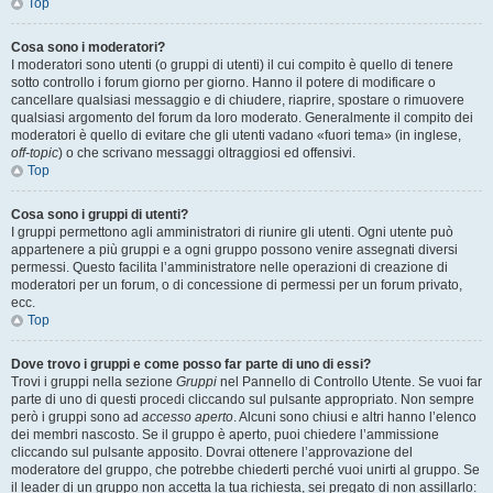
Top
Cosa sono i moderatori?
I moderatori sono utenti (o gruppi di utenti) il cui compito è quello di tenere
sotto controllo i forum giorno per giorno. Hanno il potere di modificare o
cancellare qualsiasi messaggio e di chiudere, riaprire, spostare o rimuovere
qualsiasi argomento del forum da loro moderato. Generalmente il compito dei
moderatori è quello di evitare che gli utenti vadano «fuori tema» (in inglese,
off-topic
) o che scrivano messaggi oltraggiosi ed offensivi.
Top
Cosa sono i gruppi di utenti?
I gruppi permettono agli amministratori di riunire gli utenti. Ogni utente può
appartenere a più gruppi e a ogni gruppo possono venire assegnati diversi
permessi. Questo facilita l’amministratore nelle operazioni di creazione di
moderatori per un forum, o di concessione di permessi per un forum privato,
ecc.
Top
Dove trovo i gruppi e come posso far parte di uno di essi?
Trovi i gruppi nella sezione
Gruppi
nel Pannello di Controllo Utente. Se vuoi far
parte di uno di questi procedi cliccando sul pulsante appropriato. Non sempre
però i gruppi sono ad
accesso aperto
. Alcuni sono chiusi e altri hanno l’elenco
dei membri nascosto. Se il gruppo è aperto, puoi chiedere l’ammissione
cliccando sul pulsante apposito. Dovrai ottenere l’approvazione del
moderatore del gruppo, che potrebbe chiederti perché vuoi unirti al gruppo. Se
il leader di un gruppo non accetta la tua richiesta, sei pregato di non assillarlo: