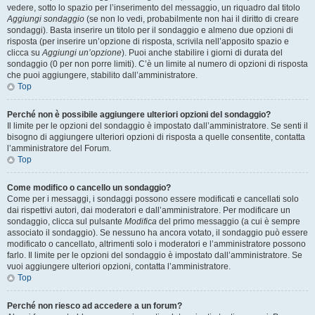
vedere, sotto lo spazio per l’inserimento del messaggio, un riquadro dal titolo
Aggiungi sondaggio
(se non lo vedi, probabilmente non hai il diritto di creare
sondaggi). Basta inserire un titolo per il sondaggio e almeno due opzioni di
risposta (per inserire un’opzione di risposta, scrivila nell’apposito spazio e
clicca su
Aggiungi un’opzione
). Puoi anche stabilire i giorni di durata del
sondaggio (0 per non porre limiti). C’è un limite al numero di opzioni di risposta
che puoi aggiungere, stabilito dall’amministratore.
Top
Perché non è possibile aggiungere ulteriori opzioni del sondaggio?
Il limite per le opzioni del sondaggio è impostato dall’amministratore. Se senti il
bisogno di aggiungere ulteriori opzioni di risposta a quelle consentite, contatta
l’amministratore del Forum.
Top
Come modifico o cancello un sondaggio?
Come per i messaggi, i sondaggi possono essere modificati e cancellati solo
dai rispettivi autori, dai moderatori e dall’amministratore. Per modificare un
sondaggio, clicca sul pulsante
Modifica
del primo messaggio (a cui è sempre
associato il sondaggio). Se nessuno ha ancora votato, il sondaggio può essere
modificato o cancellato, altrimenti solo i moderatori e l’amministratore possono
farlo. Il limite per le opzioni del sondaggio è impostato dall’amministratore. Se
vuoi aggiungere ulteriori opzioni, contatta l’amministratore.
Top
Perché non riesco ad accedere a un forum?