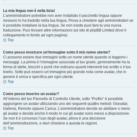
La mia lingua non è nella lista!
L’amministratore potrebbe non aver installato il pacchetto lingua oppure
nessuno lo ha tradotto nella tua lingua. Prova a chiedere agli amministratori se
è possibile installare la tua lingua. Se non esiste puoi fare tu una nuova
traduzione. Puoi trovare altre informazioni sul sito di phpBB Limited (trovi il
collegamento in fondo ad ogni pagina).
Top
Come posso mostrare un’immagine sotto il mio nome utente?
Ci possono essere due immagini sotto un nome utente quando si leggono i
messaggi. La prima è l’immagine associata al tuo grado, generalmente ha la
forma di stelle, blocchi o punti che indicano quanti interventi hai scritto o il tuo
livello. Sotto può esserci un’immagine più grande nota come avatar, che in
genere è unica e specifica per ogni utente.
Top
Come posso inserire un avatar?
All’interno del tuo Pannello di Controllo Utente, sotto “Profilo” è possibile
aggiungere un avatar utilizzando uno dei seguenti quattro metodi: Gravatar,
Galleria, Remoto oppure Carica. L’amministratore decide se abilitare o meno
gli avatar e decide anche il modo in cui gli avatar sono messi a disposizione.
Se non ti è concesso l’uso degli avatar, allora è una decisione
dell’amministrazione, e devi chiedere a questa le ragioni.
Top