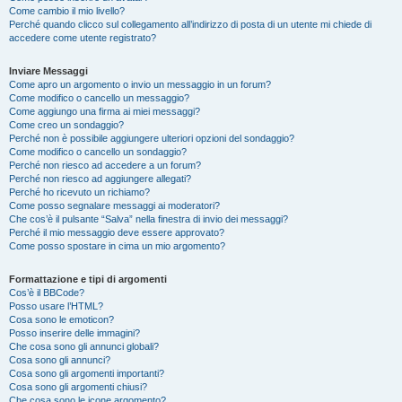
Come cambio il mio livello?
Perché quando clicco sul collegamento all’indirizzo di posta di un utente mi chiede di
accedere come utente registrato?
Inviare Messaggi
Come apro un argomento o invio un messaggio in un forum?
Come modifico o cancello un messaggio?
Come aggiungo una firma ai miei messaggi?
Come creo un sondaggio?
Perché non è possibile aggiungere ulteriori opzioni del sondaggio?
Come modifico o cancello un sondaggio?
Perché non riesco ad accedere a un forum?
Perché non riesco ad aggiungere allegati?
Perché ho ricevuto un richiamo?
Come posso segnalare messaggi ai moderatori?
Che cos’è il pulsante “Salva” nella finestra di invio dei messaggi?
Perché il mio messaggio deve essere approvato?
Come posso spostare in cima un mio argomento?
Formattazione e tipi di argomenti
Cos’è il BBCode?
Posso usare l’HTML?
Cosa sono le emoticon?
Posso inserire delle immagini?
Che cosa sono gli annunci globali?
Cosa sono gli annunci?
Cosa sono gli argomenti importanti?
Cosa sono gli argomenti chiusi?
Che cosa sono le icone argomento?