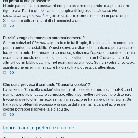
Ho perso la mia password!
Niente panico! La tua password non può essere recuperata, ma può essere
rigenerata. Per far questo vai nella pagina di ingresso e clicca su
Ho
dimenticato la password
, segui le istruzioni e tornerai in linea in poco tempo.
Se riscontro difficoltà, contatta l’amministratore.
Top
Perché vengo disconnesso automaticamente?
Se non selezioni
Ricordami
quando effettui il login, il sistema ti terrà connesso
per un periodo prestabilito. Questo serve a evitare che qualcuno possa usare il
tuo nome utente. Per rimanere connesso, seleziona l’opzione quando entri, ma
ricorda che questo non è consigliato se ti colleghi da un PC usato anche da
altri, ad es. in biblioteca, Internet point, università, ecc. Se non vedi il checkbox,
significa che un amministratore ha disabilitato questa caratteristica.
Top
Che cosa provoca il comando “Cancella cookie”?
La funzione “Cancella cookie” eliminerà tutti i cookie generati da phpBB che ti
mantengono autenticato e connesso, oltre a permetterti ad esempio di tenere
traccia di quello che hai letto, se l’amministrazione ha attivato la funzione. Se
hai avuto problemi di accesso o di uscita dal sistema, la cancellazione dei
cookie potrebbe risolvere tale disguido.
Top
Impostazioni e preferenze utente