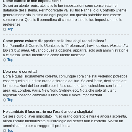
Come cambio le mie impostazioni?
Se sei un utente registrato, tutte le tue impostazioni sono conservate nel
database del sistema. Per modificarle vai sul tuo Pannello di Controllo Utente;
generalmente sta in cima ad ogni pagina, ma questo potrebbe non essere
sempre vero. Questo ti permetterà di cambiare tutte le tue impostazioni e le
preferenze.
Top
Come posso evitare di apparire nella lista degli utenti in linea?
Nel Pannello di Controllo Utente, sotto “Preferenze”, trovi l’opzione
Nascondi il
tuo stato in linea
. Attivando questa opzione, apparirai solo agli amministratori e
a te stesso. Verrai identificato come utente nascosto.
Top
L’ora non è corretta!
L’ora è quasi sicuramente corretta, comunque l’ora che stai vedendo potrebbe
essere quella di un fuso orario differente dal tuo. Se così fosse, devi cambiare
le impostazioni del tuo profilo per il fuso orario e farlo coincidere con la tua
area, es. London, Paris, New York, Sydney, ecc. Nota che solo gli utenti
registrati possono cambiare il fuso orario e molte impostazioni.
Top
Ho cambiato il fuso orario ma l’ora è ancora sbagliata!
Se sei sicuro di aver impostato il fuso orario corretto e l’ora è ancora scorretta,
allora l’orario memorizzato sull’orologio del server non è corretto. Avvisa un
amministratore per correggere il problema.
Top