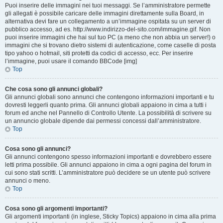
Puoi inserire delle immagini nei tuoi messaggi. Se l’amministratore permette
gli allegati è possibile caricare delle immagini direttamente sulla Board, in
alternativa devi fare un collegamento a un’immagine ospitata su un server di
pubblico accesso, ad es. http://www.indirizzo-del-sito.com/immagine.gif. Non
puoi inserire immagini che hai sul tuo PC (a meno che non abbia un server!) o
immagini che si trovano dietro sistemi di autenticazione, come caselle di posta
tipo yahoo o hotmail, siti protetti da codici di accesso, ecc. Per inserire
l’immagine, puoi usare il comando BBCode [img]
Top
Che cosa sono gli annunci globali?
Gli annunci globali sono annunci che contengono informazioni importanti e tu
dovresti leggerli quanto prima. Gli annunci globali appaiono in cima a tutti i
forum ed anche nel Pannello di Controllo Utente. La possibilità di scrivere su
un annuncio globale dipende dai permessi concessi dall’amministratore.
Top
Cosa sono gli annunci?
Gli annunci contengono spesso informazioni importanti e dovrebbero essere
letti prima possibile. Gli annunci appaiono in cima a ogni pagina del forum in
cui sono stati scritti. L’amministratore può decidere se un utente può scrivere
annunci o meno.
Top
Cosa sono gli argomenti importanti?
Gli argomenti importanti (in inglese, Sticky Topics) appaiono in cima alla prima