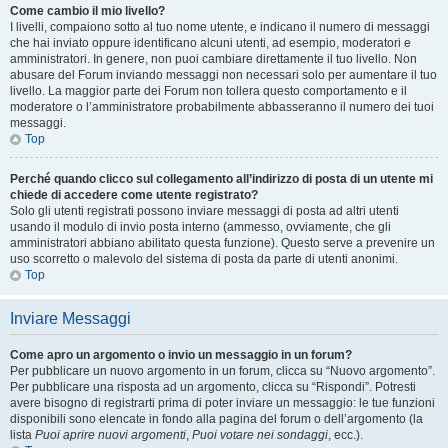
Come cambio il mio livello?
I livelli, compaiono sotto al tuo nome utente, e indicano il numero di messaggi
che hai inviato oppure identificano alcuni utenti, ad esempio, moderatori e
amministratori. In genere, non puoi cambiare direttamente il tuo livello. Non
abusare del Forum inviando messaggi non necessari solo per aumentare il tuo
livello. La maggior parte dei Forum non tollera questo comportamento e il
moderatore o l’amministratore probabilmente abbasseranno il numero dei tuoi
messaggi.
Top
Perché quando clicco sul collegamento all’indirizzo di posta di un utente mi
chiede di accedere come utente registrato?
Solo gli utenti registrati possono inviare messaggi di posta ad altri utenti
usando il modulo di invio posta interno (ammesso, ovviamente, che gli
amministratori abbiano abilitato questa funzione). Questo serve a prevenire un
uso scorretto o malevolo del sistema di posta da parte di utenti anonimi.
Top
Inviare Messaggi
Come apro un argomento o invio un messaggio in un forum?
Per pubblicare un nuovo argomento in un forum, clicca su “Nuovo argomento”.
Per pubblicare una risposta ad un argomento, clicca su “Rispondi”. Potresti
avere bisogno di registrarti prima di poter inviare un messaggio: le tue funzioni
disponibili sono elencate in fondo alla pagina del forum o dell’argomento (la
lista
Puoi aprire nuovi argomenti
,
Puoi votare nei sondaggi
, ecc.).