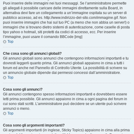
Puoi inserire delle immagini nei tuoi messaggi. Se l’amministratore permette
gli allegati è possibile caricare delle immagini direttamente sulla Board, in
alternativa devi fare un collegamento a un’immagine ospitata su un server di
pubblico accesso, ad es. http://www.indirizzo-del-sito.com/immagine.gif. Non
puoi inserire immagini che hai sul tuo PC (a meno che non abbia un server!) o
immagini che si trovano dietro sistemi di autenticazione, come caselle di posta
tipo yahoo o hotmail, siti protetti da codici di accesso, ecc. Per inserire
l’immagine, puoi usare il comando BBCode [img]
Top
Che cosa sono gli annunci globali?
Gli annunci globali sono annunci che contengono informazioni importanti e tu
dovresti leggerli quanto prima. Gli annunci globali appaiono in cima a tutti i
forum ed anche nel Pannello di Controllo Utente. La possibilità di scrivere su
un annuncio globale dipende dai permessi concessi dall’amministratore.
Top
Cosa sono gli annunci?
Gli annunci contengono spesso informazioni importanti e dovrebbero essere
letti prima possibile. Gli annunci appaiono in cima a ogni pagina del forum in
cui sono stati scritti. L’amministratore può decidere se un utente può scrivere
annunci o meno.
Top
Cosa sono gli argomenti importanti?
Gli argomenti importanti (in inglese, Sticky Topics) appaiono in cima alla prima