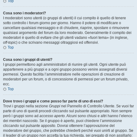
Top
Cosa sono i moderatori?
I moderatori sono utenti (o gruppi di utenti) il cui compito è quello di tenere
sotto controllo i forum giorno per giorno. Hanno il potere di modificare o
cancellare qualsiasi messaggio e di chiudere, riaprire, spostare o rimuovere
qualsiasi argomento del forum da loro moderato. Generalmente il compito dei
moderatori è quello di evitare che gli utenti vadano «fuori tema» (in inglese,
off-topic
) o che scrivano messaggi oltraggiosi ed offensivi.
Top
Cosa sono i gruppi di utenti?
I gruppi permettono agli amministratori di riunire gli utenti. Ogni utente può
appartenere a più gruppi e a ogni gruppo possono venire assegnati diversi
permessi. Questo facilita l’amministratore nelle operazioni di creazione di
moderatori per un forum, o di concessione di permessi per un forum privato,
ecc.
Top
Dove trovo i gruppi e come posso far parte di uno di essi?
Trovi i gruppi nella sezione
Gruppi
nel Pannello di Controllo Utente. Se vuoi far
parte di uno di questi procedi cliccando sul pulsante appropriato. Non sempre
però i gruppi sono ad
accesso aperto
. Alcuni sono chiusi e altri hanno l’elenco
dei membri nascosto. Se il gruppo è aperto, puoi chiedere l’ammissione
cliccando sul pulsante apposito. Dovrai ottenere l’approvazione del
moderatore del gruppo, che potrebbe chiederti perché vuoi unirti al gruppo. Se
il leader di un gruppo non accetta la tua richiesta, sei pregato di non assillarlo: