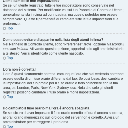
Come cambio le mie impostazioni?
Se sei un utente registrato, tutte le tue impostazioni sono conservate nel
database del sistema. Per modificarle vai sul tuo Pannello di Controllo Utente;
generalmente sta in cima ad ogni pagina, ma questo potrebbe non essere
sempre vero. Questo ti permetterà di cambiare tutte le tue impostazioni e le
preferenze.
Top
Come posso evitare di apparire nella lista degli utenti in linea?
Nel Pannello di Controllo Utente, sotto “Preferenze”, trovi l’opzione
Nascondi il
tuo stato in linea
. Attivando questa opzione, apparirai solo agli amministratori e
a te stesso. Verrai identificato come utente nascosto.
Top
L’ora non è corretta!
L’ora è quasi sicuramente corretta, comunque l’ora che stai vedendo potrebbe
essere quella di un fuso orario differente dal tuo. Se così fosse, devi cambiare
le impostazioni del tuo profilo per il fuso orario e farlo coincidere con la tua
area, es. London, Paris, New York, Sydney, ecc. Nota che solo gli utenti
registrati possono cambiare il fuso orario e molte impostazioni.
Top
Ho cambiato il fuso orario ma l’ora è ancora sbagliata!
Se sei sicuro di aver impostato il fuso orario corretto e l’ora è ancora scorretta,
allora l’orario memorizzato sull’orologio del server non è corretto. Avvisa un
amministratore per correggere il problema.
Top