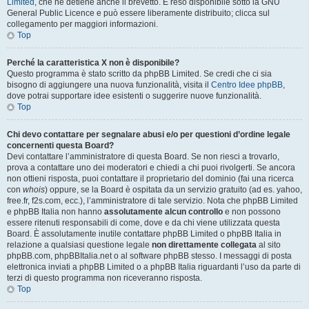
Limited
, che ne detiene anche il brevetto. È reso disponibile sotto la GNU
General Public Licence e può essere liberamente distribuito; clicca sul
collegamento per maggiori informazioni.
Top
Perché la caratteristica X non è disponibile?
Questo programma è stato scritto da phpBB Limited. Se credi che ci sia
bisogno di aggiungere una nuova funzionalità, visita il
Centro Idee phpBB
,
dove potrai supportare idee esistenti o suggerire nuove funzionalità.
Top
Chi devo contattare per segnalare abusi e/o per questioni d’ordine legale
concernenti questa Board?
Devi contattare l’amministratore di questa Board. Se non riesci a trovarlo,
prova a contattare uno dei moderatori e chiedi a chi puoi rivolgerti. Se ancora
non ottieni risposta, puoi contattare il proprietario del dominio (fai una ricerca
con
whois
) oppure, se la Board è ospitata da un servizio gratuito (ad es. yahoo,
free.fr, f2s.com, ecc.), l’amministratore di tale servizio. Nota che phpBB Limited
e phpBB Italia non hanno
assolutamente alcun controllo
e non possono
essere ritenuti responsabili di come, dove e da chi viene utilizzata questa
Board. È assolutamente inutile contattare phpBB Limited o phpBB Italia in
relazione a qualsiasi questione legale
non direttamente collegata
al sito
phpBB.com, phpBBItalia.net o al software phpBB stesso. I messaggi di posta
elettronica inviati a phpBB Limited o a phpBB Italia riguardanti l’uso da parte di
terzi di questo programma non riceveranno risposta.
Top