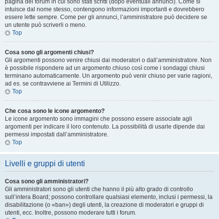
pagina del forum in cui sono stati scritti (dopo eventuali annunci). Come si
intuisce dal nome stesso, contengono informazioni importanti e dovrebbero
essere lette sempre. Come per gli annunci, l’amministratore può decidere se
un utente può scriverli o meno.
Top
Cosa sono gli argomenti chiusi?
Gli argomenti possono venire chiusi dai moderatori o dall’amministratore. Non
è possibile rispondere ad un argomento chiuso così come i sondaggi chiusi
terminano automaticamente. Un argomento può venir chiuso per varie ragioni,
ad es. se contravviene ai Termini di Utilizzo.
Top
Che cosa sono le icone argomento?
Le icone argomento sono immagini che possono essere associate agli
argomenti per indicare il loro contenuto. La possibilità di usarle dipende dai
permessi impostati dall’amministratore.
Top
Livelli e gruppi di utenti
Cosa sono gli amministratori?
Gli amministratori sono gli utenti che hanno il più alto grado di controllo
sull’intera Board; possono controllare qualsiasi elemento, inclusi i permessi, la
disabilitazione (o «ban») degli utenti, la creazione di moderatori e gruppi di
utenti, ecc. Inoltre, possono moderare tutti i forum.