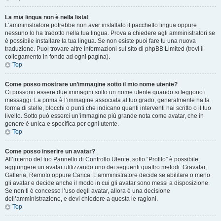
La mia lingua non è nella lista!
L’amministratore potrebbe non aver installato il pacchetto lingua oppure
nessuno lo ha tradotto nella tua lingua. Prova a chiedere agli amministratori se
è possibile installare la tua lingua. Se non esiste puoi fare tu una nuova
traduzione. Puoi trovare altre informazioni sul sito di phpBB Limited (trovi il
collegamento in fondo ad ogni pagina).
Top
Come posso mostrare un’immagine sotto il mio nome utente?
Ci possono essere due immagini sotto un nome utente quando si leggono i
messaggi. La prima è l’immagine associata al tuo grado, generalmente ha la
forma di stelle, blocchi o punti che indicano quanti interventi hai scritto o il tuo
livello. Sotto può esserci un’immagine più grande nota come avatar, che in
genere è unica e specifica per ogni utente.
Top
Come posso inserire un avatar?
All’interno del tuo Pannello di Controllo Utente, sotto “Profilo” è possibile
aggiungere un avatar utilizzando uno dei seguenti quattro metodi: Gravatar,
Galleria, Remoto oppure Carica. L’amministratore decide se abilitare o meno
gli avatar e decide anche il modo in cui gli avatar sono messi a disposizione.
Se non ti è concesso l’uso degli avatar, allora è una decisione
dell’amministrazione, e devi chiedere a questa le ragioni.
Top