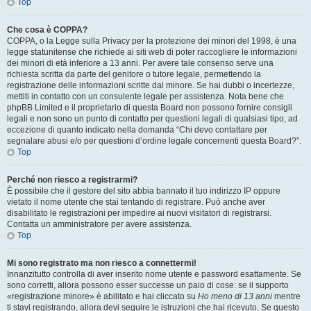
Top
Che cosa è COPPA?
COPPA, o la Legge sulla Privacy per la protezione dei minori del 1998, è una
legge statunitense che richiede ai siti web di poter raccogliere le informazioni
dei minori di età inferiore a 13 anni. Per avere tale consenso serve una
richiesta scritta da parte del genitore o tutore legale, permettendo la
registrazione delle informazioni scritte dal minore. Se hai dubbi o incertezze,
mettiti in contatto con un consulente legale per assistenza. Nota bene che
phpBB Limited e il proprietario di questa Board non possono fornire consigli
legali e non sono un punto di contatto per questioni legali di qualsiasi tipo, ad
eccezione di quanto indicato nella domanda “Chi devo contattare per
segnalare abusi e/o per questioni d’ordine legale concernenti questa Board?”.
Top
Perché non riesco a registrarmi?
È possibile che il gestore del sito abbia bannato il tuo indirizzo IP oppure
vietato il nome utente che stai tentando di registrare. Può anche aver
disabilitato le registrazioni per impedire ai nuovi visitatori di registrarsi.
Contatta un amministratore per avere assistenza.
Top
Mi sono registrato ma non riesco a connettermi!
Innanzitutto controlla di aver inserito nome utente e password esattamente. Se
sono corretti, allora possono esser successe un paio di cose: se il supporto
«registrazione minore» è abilitato e hai cliccato su
Ho meno di 13 anni
mentre
ti stavi registrando, allora devi seguire le istruzioni che hai ricevuto. Se questo