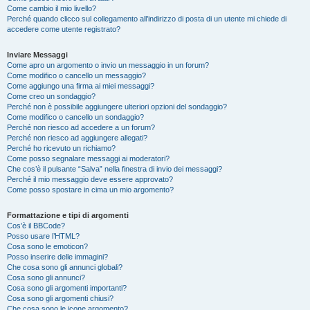
Come cambio il mio livello?
Perché quando clicco sul collegamento all’indirizzo di posta di un utente mi chiede di
accedere come utente registrato?
Inviare Messaggi
Come apro un argomento o invio un messaggio in un forum?
Come modifico o cancello un messaggio?
Come aggiungo una firma ai miei messaggi?
Come creo un sondaggio?
Perché non è possibile aggiungere ulteriori opzioni del sondaggio?
Come modifico o cancello un sondaggio?
Perché non riesco ad accedere a un forum?
Perché non riesco ad aggiungere allegati?
Perché ho ricevuto un richiamo?
Come posso segnalare messaggi ai moderatori?
Che cos’è il pulsante “Salva” nella finestra di invio dei messaggi?
Perché il mio messaggio deve essere approvato?
Come posso spostare in cima un mio argomento?
Formattazione e tipi di argomenti
Cos’è il BBCode?
Posso usare l’HTML?
Cosa sono le emoticon?
Posso inserire delle immagini?
Che cosa sono gli annunci globali?
Cosa sono gli annunci?
Cosa sono gli argomenti importanti?
Cosa sono gli argomenti chiusi?
Che cosa sono le icone argomento?