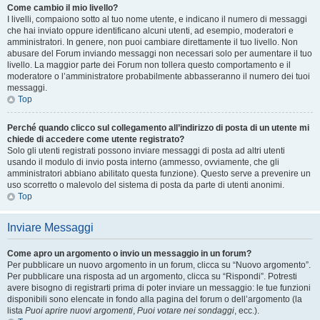
Come cambio il mio livello?
I livelli, compaiono sotto al tuo nome utente, e indicano il numero di messaggi
che hai inviato oppure identificano alcuni utenti, ad esempio, moderatori e
amministratori. In genere, non puoi cambiare direttamente il tuo livello. Non
abusare del Forum inviando messaggi non necessari solo per aumentare il tuo
livello. La maggior parte dei Forum non tollera questo comportamento e il
moderatore o l’amministratore probabilmente abbasseranno il numero dei tuoi
messaggi.
Top
Perché quando clicco sul collegamento all’indirizzo di posta di un utente mi
chiede di accedere come utente registrato?
Solo gli utenti registrati possono inviare messaggi di posta ad altri utenti
usando il modulo di invio posta interno (ammesso, ovviamente, che gli
amministratori abbiano abilitato questa funzione). Questo serve a prevenire un
uso scorretto o malevolo del sistema di posta da parte di utenti anonimi.
Top
Inviare Messaggi
Come apro un argomento o invio un messaggio in un forum?
Per pubblicare un nuovo argomento in un forum, clicca su “Nuovo argomento”.
Per pubblicare una risposta ad un argomento, clicca su “Rispondi”. Potresti
avere bisogno di registrarti prima di poter inviare un messaggio: le tue funzioni
disponibili sono elencate in fondo alla pagina del forum o dell’argomento (la
lista
Puoi aprire nuovi argomenti
,
Puoi votare nei sondaggi
, ecc.).