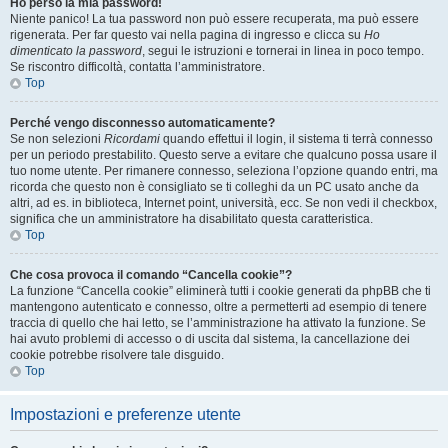
Ho perso la mia password!
Niente panico! La tua password non può essere recuperata, ma può essere
rigenerata. Per far questo vai nella pagina di ingresso e clicca su
Ho
dimenticato la password
, segui le istruzioni e tornerai in linea in poco tempo.
Se riscontro difficoltà, contatta l’amministratore.
Top
Perché vengo disconnesso automaticamente?
Se non selezioni
Ricordami
quando effettui il login, il sistema ti terrà connesso
per un periodo prestabilito. Questo serve a evitare che qualcuno possa usare il
tuo nome utente. Per rimanere connesso, seleziona l’opzione quando entri, ma
ricorda che questo non è consigliato se ti colleghi da un PC usato anche da
altri, ad es. in biblioteca, Internet point, università, ecc. Se non vedi il checkbox,
significa che un amministratore ha disabilitato questa caratteristica.
Top
Che cosa provoca il comando “Cancella cookie”?
La funzione “Cancella cookie” eliminerà tutti i cookie generati da phpBB che ti
mantengono autenticato e connesso, oltre a permetterti ad esempio di tenere
traccia di quello che hai letto, se l’amministrazione ha attivato la funzione. Se
hai avuto problemi di accesso o di uscita dal sistema, la cancellazione dei
cookie potrebbe risolvere tale disguido.
Top
Impostazioni e preferenze utente