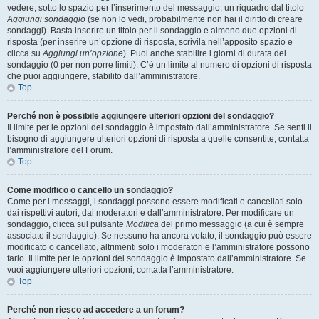
vedere, sotto lo spazio per l’inserimento del messaggio, un riquadro dal titolo
Aggiungi sondaggio
(se non lo vedi, probabilmente non hai il diritto di creare
sondaggi). Basta inserire un titolo per il sondaggio e almeno due opzioni di
risposta (per inserire un’opzione di risposta, scrivila nell’apposito spazio e
clicca su
Aggiungi un’opzione
). Puoi anche stabilire i giorni di durata del
sondaggio (0 per non porre limiti). C’è un limite al numero di opzioni di risposta
che puoi aggiungere, stabilito dall’amministratore.
Top
Perché non è possibile aggiungere ulteriori opzioni del sondaggio?
Il limite per le opzioni del sondaggio è impostato dall’amministratore. Se senti il
bisogno di aggiungere ulteriori opzioni di risposta a quelle consentite, contatta
l’amministratore del Forum.
Top
Come modifico o cancello un sondaggio?
Come per i messaggi, i sondaggi possono essere modificati e cancellati solo
dai rispettivi autori, dai moderatori e dall’amministratore. Per modificare un
sondaggio, clicca sul pulsante
Modifica
del primo messaggio (a cui è sempre
associato il sondaggio). Se nessuno ha ancora votato, il sondaggio può essere
modificato o cancellato, altrimenti solo i moderatori e l’amministratore possono
farlo. Il limite per le opzioni del sondaggio è impostato dall’amministratore. Se
vuoi aggiungere ulteriori opzioni, contatta l’amministratore.
Top
Perché non riesco ad accedere a un forum?