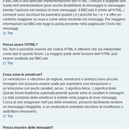
Il BBCode è una speciale implementazione dell’HTML; l’utilizzo è soggetto alla
scelta dell’amministratore (puoi anche disabilitarlo di messaggio in messaggio
tramite l’opzione nel modulo di invio messaggi). Il BBCode è simile all’HTML, i
comandi sono racchiusi tra parentesi quadre [ e ] anziché tra < e > e offre un
controllo maggiore su cosa e come viene mostrato nei messaggi. Per maggiori
informazioni sul BBCode leggi la guida presente nella pagina per l’invio dei
messaggi.
Top
Posso usare l’HTML?
No. Non è possibile inserire del codice HTML e ottenere che sia interpretato
come tale in questo forum. La maggior parte delle funzioni dell’HTML può
essere sostituita dal BBCode.
Top
Cosa sono le emoticon?
Le «emoticon» o «faccine» (in inglese,
emoticons
o
smileys
) sono piccole
immagini che possono essere usate per esprimere una sensazione o
un’emozione con pochi caratteri; ad es. :) significa felice, :( significa triste.
Questo forum trasforma automaticamente queste serie di caratteri in immagini.
La lista completa delle emoticon è visibile nella pagina di invio messaggi.
Cerca di non esagerare nell’uso delle emoticon, possono facilmente rendere
un messaggio illeggibile, e un moderatore potrebbe decidere di modificarlo o
addirittura rimuoverlo.
Top
Posso inserire delle immagini?