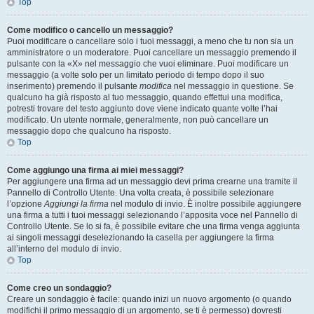
Top
Come modifico o cancello un messaggio?
Puoi modificare o cancellare solo i tuoi messaggi, a meno che tu non sia un
amministratore o un moderatore. Puoi cancellare un messaggio premendo il
pulsante con la «X» nel messaggio che vuoi eliminare. Puoi modificare un
messaggio (a volte solo per un limitato periodo di tempo dopo il suo
inserimento) premendo il pulsante
modifica
nel messaggio in questione. Se
qualcuno ha già risposto al tuo messaggio, quando effettui una modifica,
potresti trovare del testo aggiunto dove viene indicato quante volte l’hai
modificato. Un utente normale, generalmente, non può cancellare un
messaggio dopo che qualcuno ha risposto.
Top
Come aggiungo una firma ai miei messaggi?
Per aggiungere una firma ad un messaggio devi prima crearne una tramite il
Pannello di Controllo Utente. Una volta creata, è possibile selezionare
l’opzione
Aggiungi la firma
nel modulo di invio. È inoltre possibile aggiungere
una firma a tutti i tuoi messaggi selezionando l’apposita voce nel Pannello di
Controllo Utente. Se lo si fa, è possibile evitare che una firma venga aggiunta
ai singoli messaggi deselezionando la casella per aggiungere la firma
all’interno del modulo di invio.
Top
Come creo un sondaggio?
Creare un sondaggio è facile: quando inizi un nuovo argomento (o quando
modifichi il primo messaggio di un argomento, se ti è permesso) dovresti