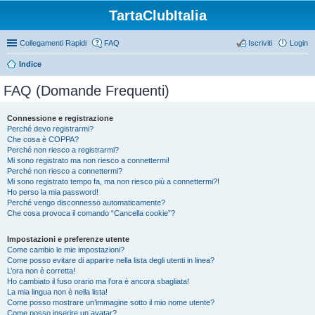
TartaClubItalia
Collegamenti Rapidi
FAQ
Iscriviti
Login
Indice
FAQ (Domande Frequenti)
Connessione e registrazione
Perché devo registrarmi?
Che cosa è COPPA?
Perché non riesco a registrarmi?
Mi sono registrato ma non riesco a connettermi!
Perché non riesco a connettermi?
Mi sono registrato tempo fa, ma non riesco più a connettermi?!
Ho perso la mia password!
Perché vengo disconnesso automaticamente?
Che cosa provoca il comando “Cancella cookie”?
Impostazioni e preferenze utente
Come cambio le mie impostazioni?
Come posso evitare di apparire nella lista degli utenti in linea?
L’ora non è corretta!
Ho cambiato il fuso orario ma l’ora è ancora sbagliata!
La mia lingua non è nella lista!
Come posso mostrare un’immagine sotto il mio nome utente?
Come posso inserire un avatar?