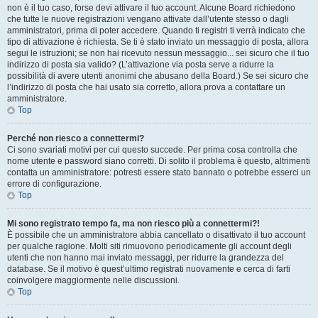
non è il tuo caso, forse devi attivare il tuo account. Alcune Board richiedono
che tutte le nuove registrazioni vengano attivate dall’utente stesso o dagli
amministratori, prima di poter accedere. Quando ti registri ti verrà indicato che
tipo di attivazione è richiesta. Se ti è stato inviato un messaggio di posta, allora
segui le istruzioni; se non hai ricevuto nessun messaggio... sei sicuro che il tuo
indirizzo di posta sia valido? (L’attivazione via posta serve a ridurre la
possibilità di avere utenti anonimi che abusano della Board.) Se sei sicuro che
l’indirizzo di posta che hai usato sia corretto, allora prova a contattare un
amministratore.
Top
Perché non riesco a connettermi?
Ci sono svariati motivi per cui questo succede. Per prima cosa controlla che
nome utente e password siano corretti. Di solito il problema è questo, altrimenti
contatta un amministratore: potresti essere stato bannato o potrebbe esserci un
errore di configurazione.
Top
Mi sono registrato tempo fa, ma non riesco più a connettermi?!
È possibile che un amministratore abbia cancellato o disattivato il tuo account
per qualche ragione. Molti siti rimuovono periodicamente gli account degli
utenti che non hanno mai inviato messaggi, per ridurre la grandezza del
database. Se il motivo è quest’ultimo registrati nuovamente e cerca di farti
coinvolgere maggiormente nelle discussioni.
Top