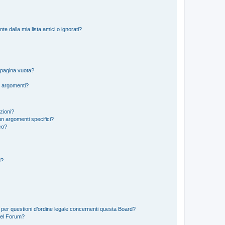
 dalla mia lista amici o ignorati?
 pagina vuota?
i argomenti?
izioni?
n argomenti specifici?
co?
d?
 per questioni d’ordine legale concernenti questa Board?
del Forum?