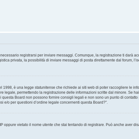
necessario registrarsi per inviare messaggi. Comunque, la registrazione ti darà acce
tica privata, la possibilità di inviare messaggi di posta direttamente dal forum, l’is
 1998, è una legge statunitense che richiede ai siti web di poter raccogliere le info
re legale, permettendo la registrazione delle informazioni scritte dal minore. Se hai
i questa Board non possono fornire consigli legali e non sono un punto di contatto p
i e/o per questioni d’ordine legale concernenti questa Board?”.
 IP oppure vietato il nome utente che stai tentando di registrare. Può anche aver disab