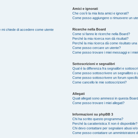
Amici e ignorati
Che cos’è la mia lista amici e ignorati?
Come posso aggiungere o rimuovere un utente
Ricerche nella Board
nte mi chiede di accedere come utente
Come si fanno le ricerche nella Board?
Perché la mia ricerca non dà risultati?
Perché la mia ricerca dà come risultato una
Come posso cercare un utente?
Come posso trovare i miei messaggi e i mie
Sottoscrizioni e segnalibri
Qual è la differenza fra segnalibri e sottoscr
Come posso sottoscrivere un segnalibro o u
Come posso sottoscrivere un forum specifi
Come cancello le mie sottoscrizioni?
Allegati
Quali allegati sono ammessi in questa Boar
Come posso trovare i miei allegati?
Informazioni su phpBB 3
Chi ha scritto questo programma?
Perché la caratteristica X non è disponibile?
Chi devo contattare per segnalare abusi e/o
Come posso contattare un amministratore 