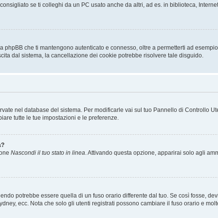
sigliato se ti colleghi da un PC usato anche da altri, ad es. in biblioteca, Internet
 da phpBB che ti mantengono autenticato e connesso, oltre a permetterti ad esempio d
scita dal sistema, la cancellazione dei cookie potrebbe risolvere tale disguido.
servate nel database del sistema. Per modificarle vai sul tuo Pannello di Controllo
re tutte le tue impostazioni e le preferenze.
a?
zione
Nascondi il tuo stato in linea
. Attivando questa opzione, apparirai solo agli ammi
ndo potrebbe essere quella di un fuso orario differente dal tuo. Se così fosse, devi 
ydney, ecc. Nota che solo gli utenti registrati possono cambiare il fuso orario e mol