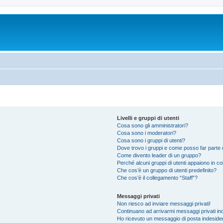
Livelli e gruppi di utenti
Cosa sono gli amministratori?
Cosa sono i moderatori?
Cosa sono i gruppi di utenti?
Dove trovo i gruppi e come posso far parte d
Come divento leader di un gruppo?
Perché alcuni gruppi di utenti appaiono in colo
Che cos’è un gruppo di utenti predefinito?
Che cos’è il collegamento “Staff”?
Messaggi privati
Non riesco ad inviare messaggi privati!
Continuano ad arrivarmi messaggi privati ind
Ho ricevuto un messaggio di posta indeside