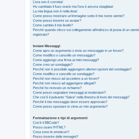
L’ora non è corretta!
Ho cambiato il fuso orario ma l’ora è ancora sbagliata!
La mia lingua non è nella lista!
Come posso mostrare un’immagine sotto il mio nome utente?
Come posso inserire un avatar?
Come cambio il mio livello?
Perché quando clicco sul collegamento all’indirizzo di posta di un ute
registrato?
Inviare Messaggi
Come apro un argomento o invio un messaggio in un forum?
Come modifico o cancello un messaggio?
Come aggiungo una firma ai miei messaggi?
Come creo un sondaggio?
Perché non è possibile aggiungere ulteriori opzioni del sondaggio?
Come modifico o cancello un sondaggio?
Perché non riesco ad accedere a un forum?
Perché non riesco ad aggiungere allegati?
Perché ho ricevuto un richiamo?
Come posso segnalare messaggi ai moderatori?
Che cos’è il pulsante “Salva” nella finestra di invio dei messaggi?
Perché il mio messaggio deve essere approvato?
Come posso spostare in cima un mio argomento?
Formattazione e tipi di argomenti
Cos’è il BBCode?
Posso usare l’HTML?
Cosa sono le emoticon?
Posso inserire delle immagini?