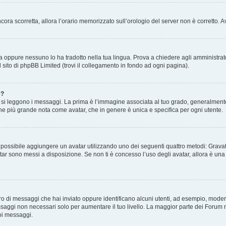
 ancora scorretta, allora l’orario memorizzato sull’orologio del server non è corretto
a oppure nessuno lo ha tradotto nella tua lingua. Prova a chiedere agli amministrator
l sito di phpBB Limited (trovi il collegamento in fondo ad ogni pagina).
e?
 leggono i messaggi. La prima è l’immagine associata al tuo grado, generalmente ha
agine più grande nota come avatar, che in genere è unica e specifica per ogni utente.
” è possibile aggiungere un avatar utilizzando uno dei seguenti quattro metodi: Gra
atar sono messi a disposizione. Se non ti è concesso l’uso degli avatar, allora è un
mero di messaggi che hai inviato oppure identificano alcuni utenti, ad esempio, mode
ssaggi non necessari solo per aumentare il tuo livello. La maggior parte dei Forum
oi messaggi.