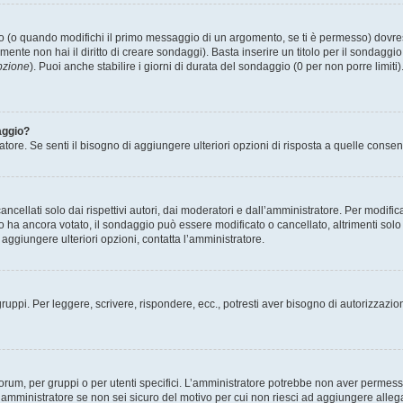
(o quando modifichi il primo messaggio di un argomento, se ti è permesso) dovrest
mente non hai il diritto di creare sondaggi). Basta inserire un titolo per il sondaggi
pzione
). Puoi anche stabilire i giorni di durata del sondaggio (0 per non porre limiti
aggio?
atore. Se senti il bisogno di aggiungere ulteriori opzioni di risposta a quelle consen
cellati solo dai rispettivi autori, dai moderatori e dall’amministratore. Per modifi
 ancora votato, il sondaggio può essere modificato o cancellato, altrimenti solo i 
aggiungere ulteriori opzioni, contatta l’amministratore.
gruppi. Per leggere, scrivere, rispondere, ecc., potresti aver bisogno di autorizzazio
rum, per gruppi o per utenti specifici. L’amministratore potrebbe non aver permesso a
’amministratore se non sei sicuro del motivo per cui non riesci ad aggiungere allega