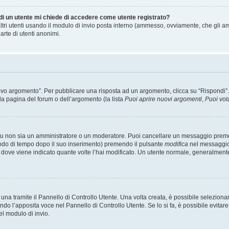
 di un utente mi chiede di accedere come utente registrato?
altri utenti usando il modulo di invio posta interno (ammesso, ovviamente, che gli a
arte di utenti anonimi.
 argomento”. Per pubblicare una risposta ad un argomento, clicca su “Rispondi”. Po
la pagina del forum o dell’argomento (la lista
Puoi aprire nuovi argomenti
,
Puoi vot
 tu non sia un amministratore o un moderatore. Puoi cancellare un messaggio prem
iodo di tempo dopo il suo inserimento) premendo il pulsante
modifica
nel messaggio 
nto dove viene indicato quante volte l’hai modificato. Un utente normale, general
a tramite il Pannello di Controllo Utente. Una volta creata, è possibile seleziona
ndo l’apposita voce nel Pannello di Controllo Utente. Se lo si fa, è possibile evita
el modulo di invio.