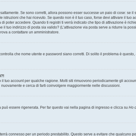
sattamente. Se sono corretti, allora possono esser successe un paio di cose: se il 
le istruzioni che hai ricevuto. Se questo non è il tuo caso, forse devi attivare il tu
di poter accedere. Quando ti registri ti verrà indicato che tipo di attivazione è richi
e il tuo indirizzo di posta sia valido? (L’attivazione via posta serve a ridurre la po
 prova a contattare un amministratore.
ontrolla che nome utente e password siano corretti. Di solito il problema è questo, a
i?!
o il tuo account per qualche ragione. Molti siti rimuovono periodicamente gli accoun
ti nuovamente e cerca di farti coinvolgere maggiormente nelle discussioni.
uò essere rigenerata. Per far questo vai nella pagina di ingresso e clicca su
Ho d
a ti terrà connesso per un periodo prestabilito. Questo serve a evitare che qualcuno