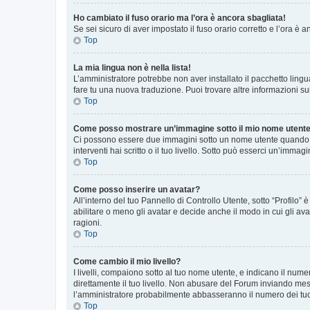
Ho cambiato il fuso orario ma l’ora è ancora sbagliata!
Se sei sicuro di aver impostato il fuso orario corretto e l’ora è
Top
La mia lingua non è nella lista!
L’amministratore potrebbe non aver installato il pacchetto lingu
fare tu una nuova traduzione. Puoi trovare altre informazioni su
Top
Come posso mostrare un’immagine sotto il mio nome utent
Ci possono essere due immagini sotto un nome utente quando si
interventi hai scritto o il tuo livello. Sotto può esserci un’imm
Top
Come posso inserire un avatar?
All’interno del tuo Pannello di Controllo Utente, sotto “Profilo
abilitare o meno gli avatar e decide anche il modo in cui gli av
ragioni.
Top
Come cambio il mio livello?
I livelli, compaiono sotto al tuo nome utente, e indicano il nu
direttamente il tuo livello. Non abusare del Forum inviando me
l’amministratore probabilmente abbasseranno il numero dei tu
Top