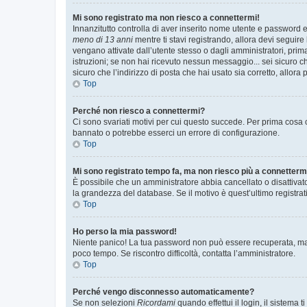
Mi sono registrato ma non riesco a connettermi!
Innanzitutto controlla di aver inserito nome utente e password e
meno di 13 anni
mentre ti stavi registrando, allora devi seguire 
vengano attivate dall’utente stesso o dagli amministratori, prima 
istruzioni; se non hai ricevuto nessun messaggio... sei sicuro ch
sicuro che l’indirizzo di posta che hai usato sia corretto, allora
Top
Perché non riesco a connettermi?
Ci sono svariati motivi per cui questo succede. Per prima cosa c
bannato o potrebbe esserci un errore di configurazione.
Top
Mi sono registrato tempo fa, ma non riesco più a connetterm
È possibile che un amministratore abbia cancellato o disattivat
la grandezza del database. Se il motivo è quest’ultimo registra
Top
Ho perso la mia password!
Niente panico! La tua password non può essere recuperata, ma p
poco tempo. Se riscontro difficoltà, contatta l’amministratore.
Top
Perché vengo disconnesso automaticamente?
Se non selezioni
Ricordami
quando effettui il login, il sistem