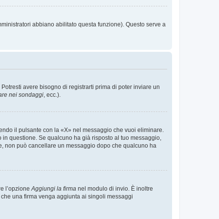
mministratori abbiano abilitato questa funzione). Questo serve a
tresti avere bisogno di registrarti prima di poter inviare un
are nei sondaggi
, ecc.).
endo il pulsante con la «X» nel messaggio che vuoi eliminare.
in questione. Se qualcuno ha già risposto al tuo messaggio,
mente, non può cancellare un messaggio dopo che qualcuno ha
re l’opzione
Aggiungi la firma
nel modulo di invio. È inoltre
re che una firma venga aggiunta ai singoli messaggi