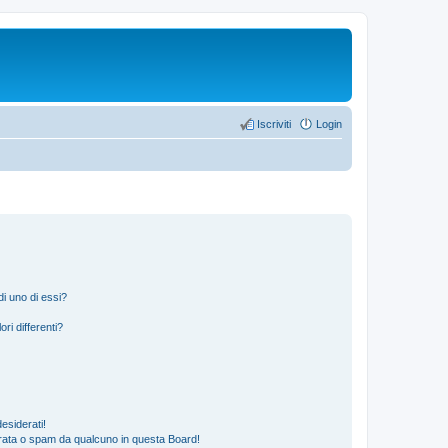
Iscriviti
Login
i uno di essi?
ri differenti?
esiderati!
rata o spam da qualcuno in questa Board!