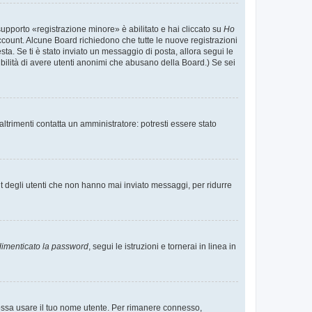
supporto «registrazione minore» è abilitato e hai cliccato su
Ho
o account. Alcune Board richiedono che tutte le nuove registrazioni
esta. Se ti è stato inviato un messaggio di posta, allora segui le
ssibilità di avere utenti anonimi che abusano della Board.) Se sei
ltrimenti contatta un amministratore: potresti essere stato
t degli utenti che non hanno mai inviato messaggi, per ridurre
imenticato la password
, segui le istruzioni e tornerai in linea in
 possa usare il tuo nome utente. Per rimanere connesso,