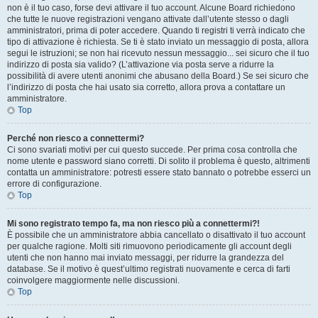
non è il tuo caso, forse devi attivare il tuo account. Alcune Board richiedono
che tutte le nuove registrazioni vengano attivate dall’utente stesso o dagli
amministratori, prima di poter accedere. Quando ti registri ti verrà indicato che
tipo di attivazione è richiesta. Se ti è stato inviato un messaggio di posta, allora
segui le istruzioni; se non hai ricevuto nessun messaggio... sei sicuro che il tuo
indirizzo di posta sia valido? (L’attivazione via posta serve a ridurre la
possibilità di avere utenti anonimi che abusano della Board.) Se sei sicuro che
l’indirizzo di posta che hai usato sia corretto, allora prova a contattare un
amministratore.
Top
Perché non riesco a connettermi?
Ci sono svariati motivi per cui questo succede. Per prima cosa controlla che
nome utente e password siano corretti. Di solito il problema è questo, altrimenti
contatta un amministratore: potresti essere stato bannato o potrebbe esserci un
errore di configurazione.
Top
Mi sono registrato tempo fa, ma non riesco più a connettermi?!
È possibile che un amministratore abbia cancellato o disattivato il tuo account
per qualche ragione. Molti siti rimuovono periodicamente gli account degli
utenti che non hanno mai inviato messaggi, per ridurre la grandezza del
database. Se il motivo è quest’ultimo registrati nuovamente e cerca di farti
coinvolgere maggiormente nelle discussioni.
Top