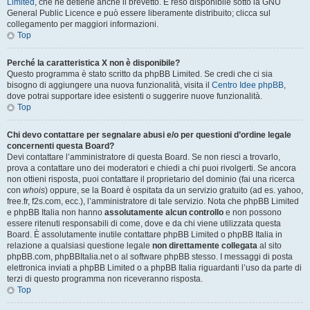
Limited
, che ne detiene anche il brevetto. È reso disponibile sotto la GNU
General Public Licence e può essere liberamente distribuito; clicca sul
collegamento per maggiori informazioni.
Top
Perché la caratteristica X non è disponibile?
Questo programma è stato scritto da phpBB Limited. Se credi che ci sia
bisogno di aggiungere una nuova funzionalità, visita il
Centro Idee phpBB
,
dove potrai supportare idee esistenti o suggerire nuove funzionalità.
Top
Chi devo contattare per segnalare abusi e/o per questioni d’ordine legale
concernenti questa Board?
Devi contattare l’amministratore di questa Board. Se non riesci a trovarlo,
prova a contattare uno dei moderatori e chiedi a chi puoi rivolgerti. Se ancora
non ottieni risposta, puoi contattare il proprietario del dominio (fai una ricerca
con
whois
) oppure, se la Board è ospitata da un servizio gratuito (ad es. yahoo,
free.fr, f2s.com, ecc.), l’amministratore di tale servizio. Nota che phpBB Limited
e phpBB Italia non hanno
assolutamente alcun controllo
e non possono
essere ritenuti responsabili di come, dove e da chi viene utilizzata questa
Board. È assolutamente inutile contattare phpBB Limited o phpBB Italia in
relazione a qualsiasi questione legale
non direttamente collegata
al sito
phpBB.com, phpBBItalia.net o al software phpBB stesso. I messaggi di posta
elettronica inviati a phpBB Limited o a phpBB Italia riguardanti l’uso da parte di
terzi di questo programma non riceveranno risposta.
Top