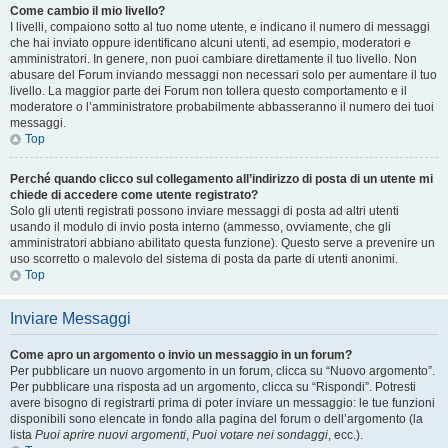
Come cambio il mio livello?
I livelli, compaiono sotto al tuo nome utente, e indicano il numero di messaggi
che hai inviato oppure identificano alcuni utenti, ad esempio, moderatori e
amministratori. In genere, non puoi cambiare direttamente il tuo livello. Non
abusare del Forum inviando messaggi non necessari solo per aumentare il tuo
livello. La maggior parte dei Forum non tollera questo comportamento e il
moderatore o l’amministratore probabilmente abbasseranno il numero dei tuoi
messaggi.
Top
Perché quando clicco sul collegamento all’indirizzo di posta di un utente mi
chiede di accedere come utente registrato?
Solo gli utenti registrati possono inviare messaggi di posta ad altri utenti
usando il modulo di invio posta interno (ammesso, ovviamente, che gli
amministratori abbiano abilitato questa funzione). Questo serve a prevenire un
uso scorretto o malevolo del sistema di posta da parte di utenti anonimi.
Top
Inviare Messaggi
Come apro un argomento o invio un messaggio in un forum?
Per pubblicare un nuovo argomento in un forum, clicca su “Nuovo argomento”.
Per pubblicare una risposta ad un argomento, clicca su “Rispondi”. Potresti
avere bisogno di registrarti prima di poter inviare un messaggio: le tue funzioni
disponibili sono elencate in fondo alla pagina del forum o dell’argomento (la
lista
Puoi aprire nuovi argomenti
,
Puoi votare nei sondaggi
, ecc.).