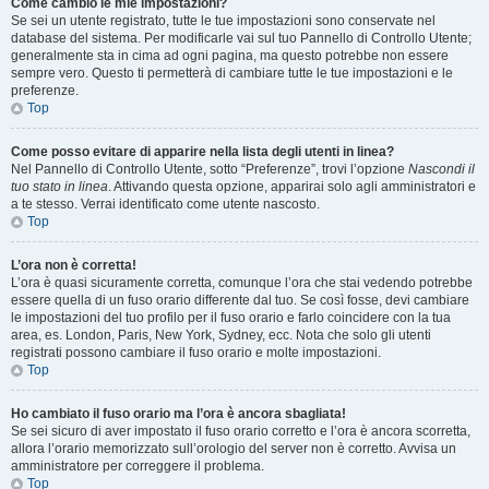
Come cambio le mie impostazioni?
Se sei un utente registrato, tutte le tue impostazioni sono conservate nel
database del sistema. Per modificarle vai sul tuo Pannello di Controllo Utente;
generalmente sta in cima ad ogni pagina, ma questo potrebbe non essere
sempre vero. Questo ti permetterà di cambiare tutte le tue impostazioni e le
preferenze.
Top
Come posso evitare di apparire nella lista degli utenti in linea?
Nel Pannello di Controllo Utente, sotto “Preferenze”, trovi l’opzione
Nascondi il
tuo stato in linea
. Attivando questa opzione, apparirai solo agli amministratori e
a te stesso. Verrai identificato come utente nascosto.
Top
L’ora non è corretta!
L’ora è quasi sicuramente corretta, comunque l’ora che stai vedendo potrebbe
essere quella di un fuso orario differente dal tuo. Se così fosse, devi cambiare
le impostazioni del tuo profilo per il fuso orario e farlo coincidere con la tua
area, es. London, Paris, New York, Sydney, ecc. Nota che solo gli utenti
registrati possono cambiare il fuso orario e molte impostazioni.
Top
Ho cambiato il fuso orario ma l’ora è ancora sbagliata!
Se sei sicuro di aver impostato il fuso orario corretto e l’ora è ancora scorretta,
allora l’orario memorizzato sull’orologio del server non è corretto. Avvisa un
amministratore per correggere il problema.
Top