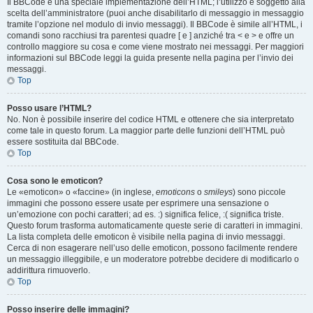
Il BBCode è una speciale implementazione dell’HTML; l’utilizzo è soggetto alla
scelta dell’amministratore (puoi anche disabilitarlo di messaggio in messaggio
tramite l’opzione nel modulo di invio messaggi). Il BBCode è simile all’HTML, i
comandi sono racchiusi tra parentesi quadre [ e ] anziché tra < e > e offre un
controllo maggiore su cosa e come viene mostrato nei messaggi. Per maggiori
informazioni sul BBCode leggi la guida presente nella pagina per l’invio dei
messaggi.
Top
Posso usare l’HTML?
No. Non è possibile inserire del codice HTML e ottenere che sia interpretato
come tale in questo forum. La maggior parte delle funzioni dell’HTML può
essere sostituita dal BBCode.
Top
Cosa sono le emoticon?
Le «emoticon» o «faccine» (in inglese,
emoticons
o
smileys
) sono piccole
immagini che possono essere usate per esprimere una sensazione o
un’emozione con pochi caratteri; ad es. :) significa felice, :( significa triste.
Questo forum trasforma automaticamente queste serie di caratteri in immagini.
La lista completa delle emoticon è visibile nella pagina di invio messaggi.
Cerca di non esagerare nell’uso delle emoticon, possono facilmente rendere
un messaggio illeggibile, e un moderatore potrebbe decidere di modificarlo o
addirittura rimuoverlo.
Top
Posso inserire delle immagini?