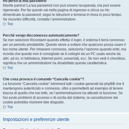
Ho perso la mia password!
Niente panico! La tua password non può essere recuperata, ma può essere
rigenerata. Per far questo vai nella pagina di ingresso e clicca su
Ho
dimenticato la password
, segui le istruzioni e tornerai in linea in poco tempo.
Se riscontro difficoltà, contatta l’amministratore.
Top
Perché vengo disconnesso automaticamente?
Se non selezioni
Ricordami
quando effettui il login, il sistema ti terrà connesso
per un periodo prestabilito. Questo serve a evitare che qualcuno possa usare il
tuo nome utente. Per rimanere connesso, seleziona l’opzione quando entri, ma
ricorda che questo non è consigliato se ti colleghi da un PC usato anche da
altri, ad es. in biblioteca, Internet point, università, ecc. Se non vedi il checkbox,
significa che un amministratore ha disabilitato questa caratteristica.
Top
Che cosa provoca il comando “Cancella cookie”?
La funzione “Cancella cookie” eliminerà tutti i cookie generati da phpBB che ti
mantengono autenticato e connesso, oltre a permetterti ad esempio di tenere
traccia di quello che hai letto, se l’amministrazione ha attivato la funzione. Se
hai avuto problemi di accesso o di uscita dal sistema, la cancellazione dei
cookie potrebbe risolvere tale disguido.
Top
Impostazioni e preferenze utente