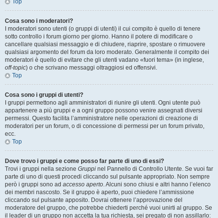
Top
Cosa sono i moderatori?
I moderatori sono utenti (o gruppi di utenti) il cui compito è quello di tenere
sotto controllo i forum giorno per giorno. Hanno il potere di modificare o
cancellare qualsiasi messaggio e di chiudere, riaprire, spostare o rimuovere
qualsiasi argomento del forum da loro moderato. Generalmente il compito dei
moderatori è quello di evitare che gli utenti vadano «fuori tema» (in inglese,
off-topic
) o che scrivano messaggi oltraggiosi ed offensivi.
Top
Cosa sono i gruppi di utenti?
I gruppi permettono agli amministratori di riunire gli utenti. Ogni utente può
appartenere a più gruppi e a ogni gruppo possono venire assegnati diversi
permessi. Questo facilita l’amministratore nelle operazioni di creazione di
moderatori per un forum, o di concessione di permessi per un forum privato,
ecc.
Top
Dove trovo i gruppi e come posso far parte di uno di essi?
Trovi i gruppi nella sezione
Gruppi
nel Pannello di Controllo Utente. Se vuoi far
parte di uno di questi procedi cliccando sul pulsante appropriato. Non sempre
però i gruppi sono ad
accesso aperto
. Alcuni sono chiusi e altri hanno l’elenco
dei membri nascosto. Se il gruppo è aperto, puoi chiedere l’ammissione
cliccando sul pulsante apposito. Dovrai ottenere l’approvazione del
moderatore del gruppo, che potrebbe chiederti perché vuoi unirti al gruppo. Se
il leader di un gruppo non accetta la tua richiesta, sei pregato di non assillarlo: