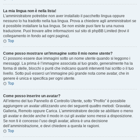
La mia lingua non è nella lista!
L’amministratore potrebbe non aver installato il pacchetto lingua oppure
nessuno lo ha tradotto nella tua lingua. Prova a chiedere agli amministratori se
è possibile installare la tua lingua. Se non esiste puoi fare tu una nuova
traduzione. Puoi trovare altre informazioni sul sito di phpBB Limited (trovi il
collegamento in fondo ad ogni pagina).
Top
Come posso mostrare un’immagine sotto il mio nome utente?
Ci possono essere due immagini sotto un nome utente quando si leggono i
messaggi. La prima è l’immagine associata al tuo grado, generalmente ha la
forma di stelle, blocchi o punti che indicano quanti interventi hai scritto o il tuo
livello. Sotto può esserci un’immagine più grande nota come avatar, che in
genere è unica e specifica per ogni utente.
Top
Come posso inserire un avatar?
All’interno del tuo Pannello di Controllo Utente, sotto “Profilo” è possibile
aggiungere un avatar utilizzando uno dei seguenti quattro metodi: Gravatar,
Galleria, Remoto oppure Carica. L’amministratore decide se abilitare o meno
gli avatar e decide anche il modo in cui gli avatar sono messi a disposizione.
Se non ti è concesso l’uso degli avatar, allora è una decisione
dell’amministrazione, e devi chiedere a questa le ragioni.
Top