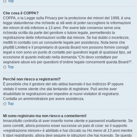
Top
Che cosa è COPPA?
COPPA, o la Legge sulla Privacy per la protezione dei minori del 1998, è una
legge statunitense che richiede ai siti web di poter raccogliere le informazioni
dei minori di età inferiore a 13 anni. Per avere tale consenso serve una
richiesta scritta da parte del genitore o tutore legale, permettendo la
registrazione delle informazioni scritte dal minore. Se hai dubbi o incertezze,
mettiti in contatto con un consulente legale per assistenza. Nota bene che
phpBB Limited e il proprietario di questa Board non possono fornire consigli
legali e non sono un punto di contatto per questioni legali di qualsiasi tipo, ad
eccezione di quanto indicato nella domanda “Chi devo contattare per
segnalare abusi e/o per questioni d’ordine legale concernenti questa Board?”.
Top
Perché non riesco a registrarmi?
È possibile che il gestore del sito abbia bannato il tuo indirizzo IP oppure
vietato il nome utente che stai tentando di registrare. Può anche aver
disabilitato le registrazioni per impedire ai nuovi visitatori di registrarsi.
Contatta un amministratore per avere assistenza.
Top
Mi sono registrato ma non riesco a connettermi!
Innanzitutto controlla di aver inserito nome utente e password esattamente. Se
sono corretti, allora possono esser successe un paio di cose: se il supporto
«registrazione minore» è abilitato e hai cliccato su
Ho meno di 13 anni
mentre
ti stavi registrando, allora devi seguire le istruzioni che hai ricevuto. Se questo