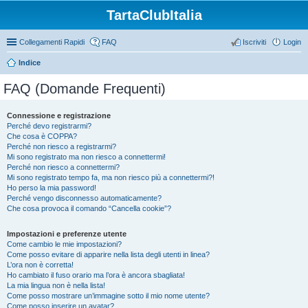
TartaClubItalia
Collegamenti Rapidi
FAQ
Iscriviti
Login
Indice
FAQ (Domande Frequenti)
Connessione e registrazione
Perché devo registrarmi?
Che cosa è COPPA?
Perché non riesco a registrarmi?
Mi sono registrato ma non riesco a connettermi!
Perché non riesco a connettermi?
Mi sono registrato tempo fa, ma non riesco più a connettermi?!
Ho perso la mia password!
Perché vengo disconnesso automaticamente?
Che cosa provoca il comando “Cancella cookie”?
Impostazioni e preferenze utente
Come cambio le mie impostazioni?
Come posso evitare di apparire nella lista degli utenti in linea?
L’ora non è corretta!
Ho cambiato il fuso orario ma l’ora è ancora sbagliata!
La mia lingua non è nella lista!
Come posso mostrare un’immagine sotto il mio nome utente?
Come posso inserire un avatar?