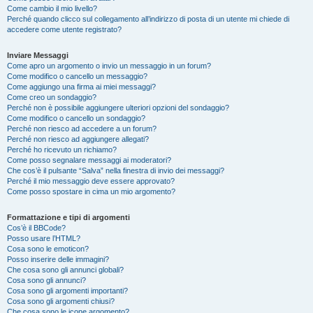
Come cambio il mio livello?
Perché quando clicco sul collegamento all’indirizzo di posta di un utente mi chiede di
accedere come utente registrato?
Inviare Messaggi
Come apro un argomento o invio un messaggio in un forum?
Come modifico o cancello un messaggio?
Come aggiungo una firma ai miei messaggi?
Come creo un sondaggio?
Perché non è possibile aggiungere ulteriori opzioni del sondaggio?
Come modifico o cancello un sondaggio?
Perché non riesco ad accedere a un forum?
Perché non riesco ad aggiungere allegati?
Perché ho ricevuto un richiamo?
Come posso segnalare messaggi ai moderatori?
Che cos’è il pulsante “Salva” nella finestra di invio dei messaggi?
Perché il mio messaggio deve essere approvato?
Come posso spostare in cima un mio argomento?
Formattazione e tipi di argomenti
Cos’è il BBCode?
Posso usare l’HTML?
Cosa sono le emoticon?
Posso inserire delle immagini?
Che cosa sono gli annunci globali?
Cosa sono gli annunci?
Cosa sono gli argomenti importanti?
Cosa sono gli argomenti chiusi?
Che cosa sono le icone argomento?