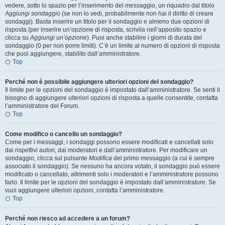
vedere, sotto lo spazio per l’inserimento del messaggio, un riquadro dal titolo
Aggiungi sondaggio
(se non lo vedi, probabilmente non hai il diritto di creare
sondaggi). Basta inserire un titolo per il sondaggio e almeno due opzioni di
risposta (per inserire un’opzione di risposta, scrivila nell’apposito spazio e
clicca su
Aggiungi un’opzione
). Puoi anche stabilire i giorni di durata del
sondaggio (0 per non porre limiti). C’è un limite al numero di opzioni di risposta
che puoi aggiungere, stabilito dall’amministratore.
Top
Perché non è possibile aggiungere ulteriori opzioni del sondaggio?
Il limite per le opzioni del sondaggio è impostato dall’amministratore. Se senti il
bisogno di aggiungere ulteriori opzioni di risposta a quelle consentite, contatta
l’amministratore del Forum.
Top
Come modifico o cancello un sondaggio?
Come per i messaggi, i sondaggi possono essere modificati e cancellati solo
dai rispettivi autori, dai moderatori e dall’amministratore. Per modificare un
sondaggio, clicca sul pulsante
Modifica
del primo messaggio (a cui è sempre
associato il sondaggio). Se nessuno ha ancora votato, il sondaggio può essere
modificato o cancellato, altrimenti solo i moderatori e l’amministratore possono
farlo. Il limite per le opzioni del sondaggio è impostato dall’amministratore. Se
vuoi aggiungere ulteriori opzioni, contatta l’amministratore.
Top
Perché non riesco ad accedere a un forum?