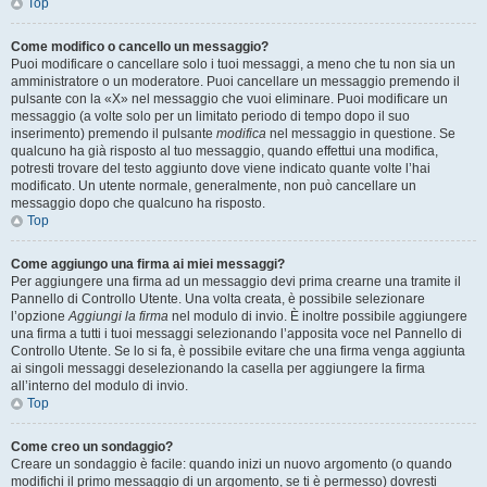
Top
Come modifico o cancello un messaggio?
Puoi modificare o cancellare solo i tuoi messaggi, a meno che tu non sia un
amministratore o un moderatore. Puoi cancellare un messaggio premendo il
pulsante con la «X» nel messaggio che vuoi eliminare. Puoi modificare un
messaggio (a volte solo per un limitato periodo di tempo dopo il suo
inserimento) premendo il pulsante
modifica
nel messaggio in questione. Se
qualcuno ha già risposto al tuo messaggio, quando effettui una modifica,
potresti trovare del testo aggiunto dove viene indicato quante volte l’hai
modificato. Un utente normale, generalmente, non può cancellare un
messaggio dopo che qualcuno ha risposto.
Top
Come aggiungo una firma ai miei messaggi?
Per aggiungere una firma ad un messaggio devi prima crearne una tramite il
Pannello di Controllo Utente. Una volta creata, è possibile selezionare
l’opzione
Aggiungi la firma
nel modulo di invio. È inoltre possibile aggiungere
una firma a tutti i tuoi messaggi selezionando l’apposita voce nel Pannello di
Controllo Utente. Se lo si fa, è possibile evitare che una firma venga aggiunta
ai singoli messaggi deselezionando la casella per aggiungere la firma
all’interno del modulo di invio.
Top
Come creo un sondaggio?
Creare un sondaggio è facile: quando inizi un nuovo argomento (o quando
modifichi il primo messaggio di un argomento, se ti è permesso) dovresti