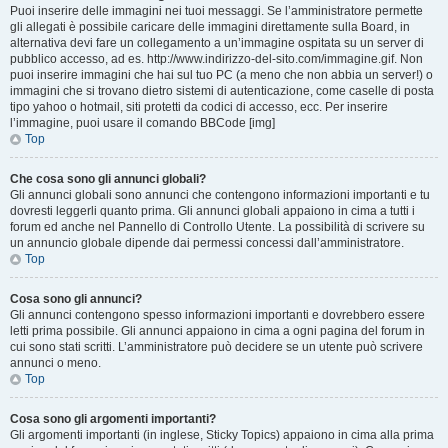
Puoi inserire delle immagini nei tuoi messaggi. Se l’amministratore permette
gli allegati è possibile caricare delle immagini direttamente sulla Board, in
alternativa devi fare un collegamento a un’immagine ospitata su un server di
pubblico accesso, ad es. http://www.indirizzo-del-sito.com/immagine.gif. Non
puoi inserire immagini che hai sul tuo PC (a meno che non abbia un server!) o
immagini che si trovano dietro sistemi di autenticazione, come caselle di posta
tipo yahoo o hotmail, siti protetti da codici di accesso, ecc. Per inserire
l’immagine, puoi usare il comando BBCode [img]
Top
Che cosa sono gli annunci globali?
Gli annunci globali sono annunci che contengono informazioni importanti e tu
dovresti leggerli quanto prima. Gli annunci globali appaiono in cima a tutti i
forum ed anche nel Pannello di Controllo Utente. La possibilità di scrivere su
un annuncio globale dipende dai permessi concessi dall’amministratore.
Top
Cosa sono gli annunci?
Gli annunci contengono spesso informazioni importanti e dovrebbero essere
letti prima possibile. Gli annunci appaiono in cima a ogni pagina del forum in
cui sono stati scritti. L’amministratore può decidere se un utente può scrivere
annunci o meno.
Top
Cosa sono gli argomenti importanti?
Gli argomenti importanti (in inglese, Sticky Topics) appaiono in cima alla prima