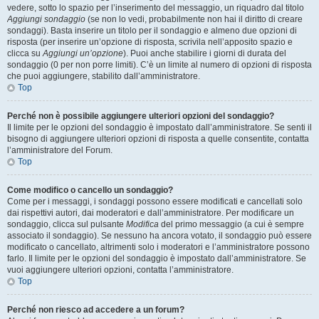
vedere, sotto lo spazio per l’inserimento del messaggio, un riquadro dal titolo
Aggiungi sondaggio
(se non lo vedi, probabilmente non hai il diritto di creare
sondaggi). Basta inserire un titolo per il sondaggio e almeno due opzioni di
risposta (per inserire un’opzione di risposta, scrivila nell’apposito spazio e
clicca su
Aggiungi un’opzione
). Puoi anche stabilire i giorni di durata del
sondaggio (0 per non porre limiti). C’è un limite al numero di opzioni di risposta
che puoi aggiungere, stabilito dall’amministratore.
Top
Perché non è possibile aggiungere ulteriori opzioni del sondaggio?
Il limite per le opzioni del sondaggio è impostato dall’amministratore. Se senti il
bisogno di aggiungere ulteriori opzioni di risposta a quelle consentite, contatta
l’amministratore del Forum.
Top
Come modifico o cancello un sondaggio?
Come per i messaggi, i sondaggi possono essere modificati e cancellati solo
dai rispettivi autori, dai moderatori e dall’amministratore. Per modificare un
sondaggio, clicca sul pulsante
Modifica
del primo messaggio (a cui è sempre
associato il sondaggio). Se nessuno ha ancora votato, il sondaggio può essere
modificato o cancellato, altrimenti solo i moderatori e l’amministratore possono
farlo. Il limite per le opzioni del sondaggio è impostato dall’amministratore. Se
vuoi aggiungere ulteriori opzioni, contatta l’amministratore.
Top
Perché non riesco ad accedere a un forum?