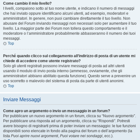
Come cambio il mio livello?
I livelli, compaiono sotto al tuo nome utente, e indicano il numero di messaggi
che hai inviato oppure identificano alcuni utenti, ad esempio, moderatori e
amministratori. In genere, non puoi cambiare direttamente il tuo livello. Non
abusare del Forum inviando messaggi non necessari solo per aumentare il tuo
livello. La maggior parte dei Forum non tollera questo comportamento e il
moderatore o l’amministratore probabilmente abbasseranno il numero dei tuoi
messaggi.
Top
Perché quando clicco sul collegamento all’indirizzo di posta di un utente mi
chiede di accedere come utente registrato?
Solo gli utenti registrati possono inviare messaggi di posta ad altri utenti
usando il modulo di invio posta interno (ammesso, ovviamente, che gli
amministratori abbiano abilitato questa funzione). Questo serve a prevenire un
uso scorretto o malevolo del sistema di posta da parte di utenti anonimi.
Top
Inviare Messaggi
Come apro un argomento o invio un messaggio in un forum?
Per pubblicare un nuovo argomento in un forum, clicca su “Nuovo argomento”.
Per pubblicare una risposta ad un argomento, clicca su “Rispondi”. Potresti
avere bisogno di registrarti prima di poter inviare un messaggio: le tue funzioni
disponibili sono elencate in fondo alla pagina del forum o dell’argomento (la
lista
Puoi aprire nuovi argomenti
,
Puoi votare nei sondaggi
, ecc.).