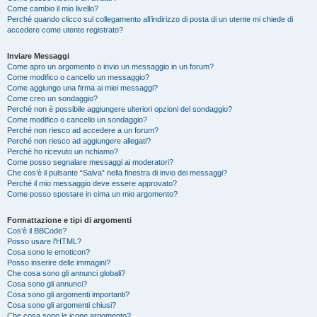
Come cambio il mio livello?
Perché quando clicco sul collegamento all’indirizzo di posta di un utente mi chiede di
accedere come utente registrato?
Inviare Messaggi
Come apro un argomento o invio un messaggio in un forum?
Come modifico o cancello un messaggio?
Come aggiungo una firma ai miei messaggi?
Come creo un sondaggio?
Perché non è possibile aggiungere ulteriori opzioni del sondaggio?
Come modifico o cancello un sondaggio?
Perché non riesco ad accedere a un forum?
Perché non riesco ad aggiungere allegati?
Perché ho ricevuto un richiamo?
Come posso segnalare messaggi ai moderatori?
Che cos’è il pulsante “Salva” nella finestra di invio dei messaggi?
Perché il mio messaggio deve essere approvato?
Come posso spostare in cima un mio argomento?
Formattazione e tipi di argomenti
Cos’è il BBCode?
Posso usare l’HTML?
Cosa sono le emoticon?
Posso inserire delle immagini?
Che cosa sono gli annunci globali?
Cosa sono gli annunci?
Cosa sono gli argomenti importanti?
Cosa sono gli argomenti chiusi?
Che cosa sono le icone argomento?