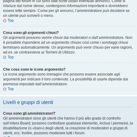
pagina del forum in cui sono stati scritti (dopo eventuali annunci). Come si
intuisce dal nome stesso, contengono informazioni importanti e dovrebbero
essere lette sempre. Come per gli annunci, l’amministratore può decidere se
un utente può scriverli o meno.
Top
Cosa sono gli argomenti chiusi?
Gli argomenti possono venire chiusi dai moderatori o dall’amministratore. Non
è possibile rispondere ad un argomento chiuso così come i sondaggi chiusi
terminano automaticamente. Un argomento può venir chiuso per varie ragioni,
ad es. se contravviene ai Termini di Utilizzo.
Top
Che cosa sono le icone argomento?
Le icone argomento sono immagini che possono essere associate agli
argomenti per indicare il loro contenuto. La possibilità di usarle dipende dai
permessi impostati dall’amministratore.
Top
Livelli e gruppi di utenti
Cosa sono gli amministratori?
Gli amministratori sono gli utenti che hanno il più alto grado di controllo
sull’intera Board; possono controllare qualsiasi elemento, inclusi i permessi, la
disabilitazione (o «ban») degli utenti, la creazione di moderatori e gruppi di
utenti, ecc. Inoltre, possono moderare tutti i forum.