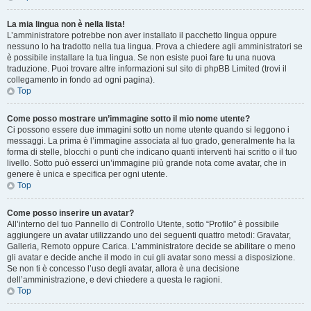
La mia lingua non è nella lista!
L’amministratore potrebbe non aver installato il pacchetto lingua oppure
nessuno lo ha tradotto nella tua lingua. Prova a chiedere agli amministratori se
è possibile installare la tua lingua. Se non esiste puoi fare tu una nuova
traduzione. Puoi trovare altre informazioni sul sito di phpBB Limited (trovi il
collegamento in fondo ad ogni pagina).
Top
Come posso mostrare un’immagine sotto il mio nome utente?
Ci possono essere due immagini sotto un nome utente quando si leggono i
messaggi. La prima è l’immagine associata al tuo grado, generalmente ha la
forma di stelle, blocchi o punti che indicano quanti interventi hai scritto o il tuo
livello. Sotto può esserci un’immagine più grande nota come avatar, che in
genere è unica e specifica per ogni utente.
Top
Come posso inserire un avatar?
All’interno del tuo Pannello di Controllo Utente, sotto “Profilo” è possibile
aggiungere un avatar utilizzando uno dei seguenti quattro metodi: Gravatar,
Galleria, Remoto oppure Carica. L’amministratore decide se abilitare o meno
gli avatar e decide anche il modo in cui gli avatar sono messi a disposizione.
Se non ti è concesso l’uso degli avatar, allora è una decisione
dell’amministrazione, e devi chiedere a questa le ragioni.
Top