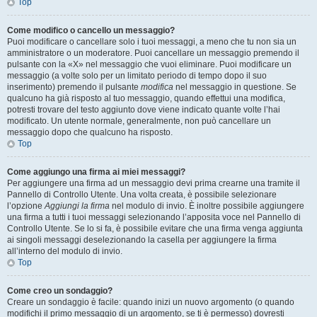
Top
Come modifico o cancello un messaggio?
Puoi modificare o cancellare solo i tuoi messaggi, a meno che tu non sia un
amministratore o un moderatore. Puoi cancellare un messaggio premendo il
pulsante con la «X» nel messaggio che vuoi eliminare. Puoi modificare un
messaggio (a volte solo per un limitato periodo di tempo dopo il suo
inserimento) premendo il pulsante
modifica
nel messaggio in questione. Se
qualcuno ha già risposto al tuo messaggio, quando effettui una modifica,
potresti trovare del testo aggiunto dove viene indicato quante volte l’hai
modificato. Un utente normale, generalmente, non può cancellare un
messaggio dopo che qualcuno ha risposto.
Top
Come aggiungo una firma ai miei messaggi?
Per aggiungere una firma ad un messaggio devi prima crearne una tramite il
Pannello di Controllo Utente. Una volta creata, è possibile selezionare
l’opzione
Aggiungi la firma
nel modulo di invio. È inoltre possibile aggiungere
una firma a tutti i tuoi messaggi selezionando l’apposita voce nel Pannello di
Controllo Utente. Se lo si fa, è possibile evitare che una firma venga aggiunta
ai singoli messaggi deselezionando la casella per aggiungere la firma
all’interno del modulo di invio.
Top
Come creo un sondaggio?
Creare un sondaggio è facile: quando inizi un nuovo argomento (o quando
modifichi il primo messaggio di un argomento, se ti è permesso) dovresti