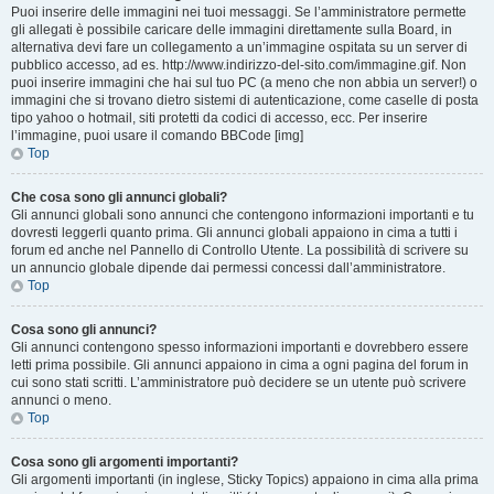
Puoi inserire delle immagini nei tuoi messaggi. Se l’amministratore permette
gli allegati è possibile caricare delle immagini direttamente sulla Board, in
alternativa devi fare un collegamento a un’immagine ospitata su un server di
pubblico accesso, ad es. http://www.indirizzo-del-sito.com/immagine.gif. Non
puoi inserire immagini che hai sul tuo PC (a meno che non abbia un server!) o
immagini che si trovano dietro sistemi di autenticazione, come caselle di posta
tipo yahoo o hotmail, siti protetti da codici di accesso, ecc. Per inserire
l’immagine, puoi usare il comando BBCode [img]
Top
Che cosa sono gli annunci globali?
Gli annunci globali sono annunci che contengono informazioni importanti e tu
dovresti leggerli quanto prima. Gli annunci globali appaiono in cima a tutti i
forum ed anche nel Pannello di Controllo Utente. La possibilità di scrivere su
un annuncio globale dipende dai permessi concessi dall’amministratore.
Top
Cosa sono gli annunci?
Gli annunci contengono spesso informazioni importanti e dovrebbero essere
letti prima possibile. Gli annunci appaiono in cima a ogni pagina del forum in
cui sono stati scritti. L’amministratore può decidere se un utente può scrivere
annunci o meno.
Top
Cosa sono gli argomenti importanti?
Gli argomenti importanti (in inglese, Sticky Topics) appaiono in cima alla prima