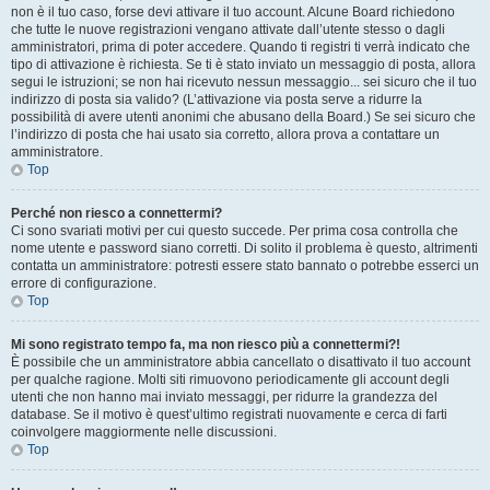
non è il tuo caso, forse devi attivare il tuo account. Alcune Board richiedono
che tutte le nuove registrazioni vengano attivate dall’utente stesso o dagli
amministratori, prima di poter accedere. Quando ti registri ti verrà indicato che
tipo di attivazione è richiesta. Se ti è stato inviato un messaggio di posta, allora
segui le istruzioni; se non hai ricevuto nessun messaggio... sei sicuro che il tuo
indirizzo di posta sia valido? (L’attivazione via posta serve a ridurre la
possibilità di avere utenti anonimi che abusano della Board.) Se sei sicuro che
l’indirizzo di posta che hai usato sia corretto, allora prova a contattare un
amministratore.
Top
Perché non riesco a connettermi?
Ci sono svariati motivi per cui questo succede. Per prima cosa controlla che
nome utente e password siano corretti. Di solito il problema è questo, altrimenti
contatta un amministratore: potresti essere stato bannato o potrebbe esserci un
errore di configurazione.
Top
Mi sono registrato tempo fa, ma non riesco più a connettermi?!
È possibile che un amministratore abbia cancellato o disattivato il tuo account
per qualche ragione. Molti siti rimuovono periodicamente gli account degli
utenti che non hanno mai inviato messaggi, per ridurre la grandezza del
database. Se il motivo è quest’ultimo registrati nuovamente e cerca di farti
coinvolgere maggiormente nelle discussioni.
Top