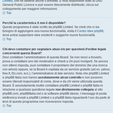
Limited
, che ne detiene anche il brevetto. È reso disponibile sotto la GNU
General Public Licence e può essere liberamente distribuito; clicca sul
collegamento per maggiori informazioni.
Top
Perché la caratteristica X non è disponibile?
Questo programma è stato scritto da phpBB Limited. Se credi che ci sia
bisogno di aggiungere una nuova funzionalità, visita il
Centro Idee phpBB
,
dove potrai supportare idee esistenti o suggerire nuove funzionalità.
Top
Chi devo contattare per segnalare abusi e/o per questioni d’ordine legale
concernenti questa Board?
Devi contattare l’amministratore di questa Board. Se non riesci a trovarlo,
prova a contattare uno dei moderatori e chiedi a chi puoi rivolgerti. Se ancora
non ottieni risposta, puoi contattare il proprietario del dominio (fai una ricerca
con
whois
) oppure, se la Board è ospitata da un servizio gratuito (ad es. yahoo,
free.fr, f2s.com, ecc.), l’amministratore di tale servizio. Nota che phpBB Limited
e phpBB Italia non hanno
assolutamente alcun controllo
e non possono
essere ritenuti responsabili di come, dove e da chi viene utilizzata questa
Board. È assolutamente inutile contattare phpBB Limited o phpBB Italia in
relazione a qualsiasi questione legale
non direttamente collegata
al sito
phpBB.com, phpBBItalia.net o al software phpBB stesso. I messaggi di posta
elettronica inviati a phpBB Limited o a phpBB Italia riguardanti l’uso da parte di
terzi di questo programma non riceveranno risposta.
Top