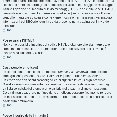
Il BBCode è una speciale implementazione dell’HTML; l’utilizzo è soggetto alla
scelta dell’amministratore (puoi anche disabilitarlo di messaggio in messaggio
tramite l’opzione nel modulo di invio messaggi). Il BBCode è simile all’HTML, i
comandi sono racchiusi tra parentesi quadre [ e ] anziché tra < e > e offre un
controllo maggiore su cosa e come viene mostrato nei messaggi. Per maggiori
informazioni sul BBCode leggi la guida presente nella pagina per l’invio dei
messaggi.
Top
Posso usare l’HTML?
No. Non è possibile inserire del codice HTML e ottenere che sia interpretato
come tale in questo forum. La maggior parte delle funzioni dell’HTML può
essere sostituita dal BBCode.
Top
Cosa sono le emoticon?
Le «emoticon» o «faccine» (in inglese,
emoticons
o
smileys
) sono piccole
immagini che possono essere usate per esprimere una sensazione o
un’emozione con pochi caratteri; ad es. :) significa felice, :( significa triste.
Questo forum trasforma automaticamente queste serie di caratteri in immagini.
La lista completa delle emoticon è visibile nella pagina di invio messaggi.
Cerca di non esagerare nell’uso delle emoticon, possono facilmente rendere
un messaggio illeggibile, e un moderatore potrebbe decidere di modificarlo o
addirittura rimuoverlo.
Top
Posso inserire delle immagini?