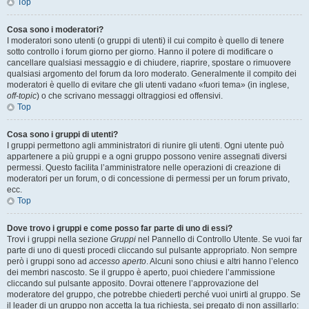
Top
Cosa sono i moderatori?
I moderatori sono utenti (o gruppi di utenti) il cui compito è quello di tenere
sotto controllo i forum giorno per giorno. Hanno il potere di modificare o
cancellare qualsiasi messaggio e di chiudere, riaprire, spostare o rimuovere
qualsiasi argomento del forum da loro moderato. Generalmente il compito dei
moderatori è quello di evitare che gli utenti vadano «fuori tema» (in inglese,
off-topic
) o che scrivano messaggi oltraggiosi ed offensivi.
Top
Cosa sono i gruppi di utenti?
I gruppi permettono agli amministratori di riunire gli utenti. Ogni utente può
appartenere a più gruppi e a ogni gruppo possono venire assegnati diversi
permessi. Questo facilita l’amministratore nelle operazioni di creazione di
moderatori per un forum, o di concessione di permessi per un forum privato,
ecc.
Top
Dove trovo i gruppi e come posso far parte di uno di essi?
Trovi i gruppi nella sezione
Gruppi
nel Pannello di Controllo Utente. Se vuoi far
parte di uno di questi procedi cliccando sul pulsante appropriato. Non sempre
però i gruppi sono ad
accesso aperto
. Alcuni sono chiusi e altri hanno l’elenco
dei membri nascosto. Se il gruppo è aperto, puoi chiedere l’ammissione
cliccando sul pulsante apposito. Dovrai ottenere l’approvazione del
moderatore del gruppo, che potrebbe chiederti perché vuoi unirti al gruppo. Se
il leader di un gruppo non accetta la tua richiesta, sei pregato di non assillarlo: