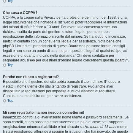
Top
Che cosa è COPPA?
COPPA, o la Legge sulla Privacy per la protezione dei minori del 1998, è una
legge statunitense che richiede ai siti web di poter raccogliere le informazioni
dei minori di età inferiore a 13 anni. Per avere tale consenso serve una
richiesta scritta da parte del genitore o tutore legale, permettendo la
registrazione delle informazioni scritte dal minore. Se hai dubbi o incertezze,
mettiti in contatto con un consulente legale per assistenza. Nota bene che
phpBB Limited e il proprietario di questa Board non possono fornire consigli
legali e non sono un punto di contatto per questioni legali di qualsiasi tipo, ad
eccezione di quanto indicato nella domanda “Chi devo contattare per
segnalare abusi e/o per questioni d’ordine legale concernenti questa Board?”.
Top
Perché non riesco a registrarmi?
È possibile che il gestore del sito abbia bannato il tuo indirizzo IP oppure
vietato il nome utente che stai tentando di registrare. Può anche aver
disabilitato le registrazioni per impedire ai nuovi visitatori di registrarsi.
Contatta un amministratore per avere assistenza.
Top
Mi sono registrato ma non riesco a connettermi!
Innanzitutto controlla di aver inserito nome utente e password esattamente. Se
sono corretti, allora possono esser successe un paio di cose: se il supporto
«registrazione minore» è abilitato e hai cliccato su
Ho meno di 13 anni
mentre
ti stavi registrando, allora devi seguire le istruzioni che hai ricevuto. Se questo