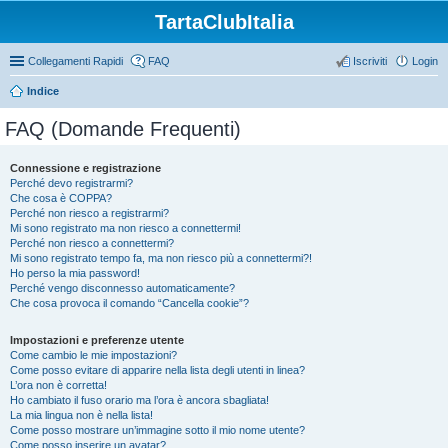
TartaClubItalia
Collegamenti Rapidi
FAQ
Iscriviti
Login
Indice
FAQ (Domande Frequenti)
Connessione e registrazione
Perché devo registrarmi?
Che cosa è COPPA?
Perché non riesco a registrarmi?
Mi sono registrato ma non riesco a connettermi!
Perché non riesco a connettermi?
Mi sono registrato tempo fa, ma non riesco più a connettermi?!
Ho perso la mia password!
Perché vengo disconnesso automaticamente?
Che cosa provoca il comando “Cancella cookie”?
Impostazioni e preferenze utente
Come cambio le mie impostazioni?
Come posso evitare di apparire nella lista degli utenti in linea?
L’ora non è corretta!
Ho cambiato il fuso orario ma l’ora è ancora sbagliata!
La mia lingua non è nella lista!
Come posso mostrare un’immagine sotto il mio nome utente?
Come posso inserire un avatar?