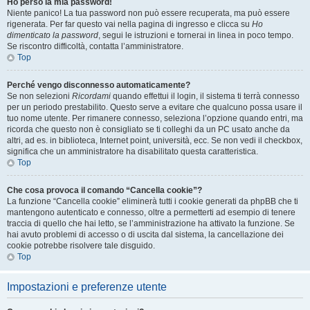
Ho perso la mia password!
Niente panico! La tua password non può essere recuperata, ma può essere
rigenerata. Per far questo vai nella pagina di ingresso e clicca su
Ho
dimenticato la password
, segui le istruzioni e tornerai in linea in poco tempo.
Se riscontro difficoltà, contatta l’amministratore.
Top
Perché vengo disconnesso automaticamente?
Se non selezioni
Ricordami
quando effettui il login, il sistema ti terrà connesso
per un periodo prestabilito. Questo serve a evitare che qualcuno possa usare il
tuo nome utente. Per rimanere connesso, seleziona l’opzione quando entri, ma
ricorda che questo non è consigliato se ti colleghi da un PC usato anche da
altri, ad es. in biblioteca, Internet point, università, ecc. Se non vedi il checkbox,
significa che un amministratore ha disabilitato questa caratteristica.
Top
Che cosa provoca il comando “Cancella cookie”?
La funzione “Cancella cookie” eliminerà tutti i cookie generati da phpBB che ti
mantengono autenticato e connesso, oltre a permetterti ad esempio di tenere
traccia di quello che hai letto, se l’amministrazione ha attivato la funzione. Se
hai avuto problemi di accesso o di uscita dal sistema, la cancellazione dei
cookie potrebbe risolvere tale disguido.
Top
Impostazioni e preferenze utente