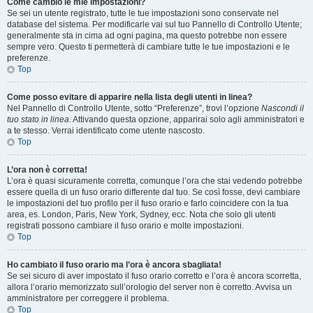
Come cambio le mie impostazioni?
Se sei un utente registrato, tutte le tue impostazioni sono conservate nel
database del sistema. Per modificarle vai sul tuo Pannello di Controllo Utente;
generalmente sta in cima ad ogni pagina, ma questo potrebbe non essere
sempre vero. Questo ti permetterà di cambiare tutte le tue impostazioni e le
preferenze.
Top
Come posso evitare di apparire nella lista degli utenti in linea?
Nel Pannello di Controllo Utente, sotto “Preferenze”, trovi l’opzione
Nascondi il
tuo stato in linea
. Attivando questa opzione, apparirai solo agli amministratori e
a te stesso. Verrai identificato come utente nascosto.
Top
L’ora non è corretta!
L’ora è quasi sicuramente corretta, comunque l’ora che stai vedendo potrebbe
essere quella di un fuso orario differente dal tuo. Se così fosse, devi cambiare
le impostazioni del tuo profilo per il fuso orario e farlo coincidere con la tua
area, es. London, Paris, New York, Sydney, ecc. Nota che solo gli utenti
registrati possono cambiare il fuso orario e molte impostazioni.
Top
Ho cambiato il fuso orario ma l’ora è ancora sbagliata!
Se sei sicuro di aver impostato il fuso orario corretto e l’ora è ancora scorretta,
allora l’orario memorizzato sull’orologio del server non è corretto. Avvisa un
amministratore per correggere il problema.
Top