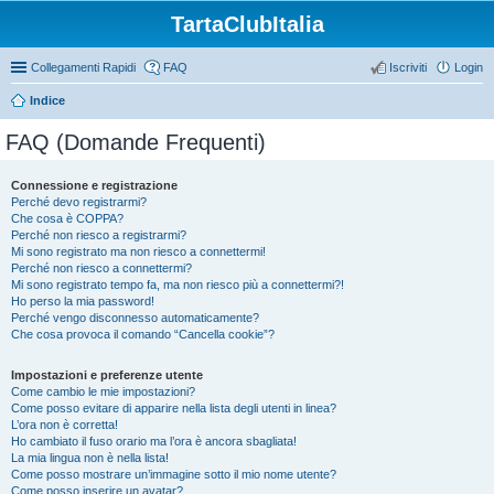
TartaClubItalia
Collegamenti Rapidi
FAQ
Iscriviti
Login
Indice
FAQ (Domande Frequenti)
Connessione e registrazione
Perché devo registrarmi?
Che cosa è COPPA?
Perché non riesco a registrarmi?
Mi sono registrato ma non riesco a connettermi!
Perché non riesco a connettermi?
Mi sono registrato tempo fa, ma non riesco più a connettermi?!
Ho perso la mia password!
Perché vengo disconnesso automaticamente?
Che cosa provoca il comando “Cancella cookie”?
Impostazioni e preferenze utente
Come cambio le mie impostazioni?
Come posso evitare di apparire nella lista degli utenti in linea?
L’ora non è corretta!
Ho cambiato il fuso orario ma l’ora è ancora sbagliata!
La mia lingua non è nella lista!
Come posso mostrare un’immagine sotto il mio nome utente?
Come posso inserire un avatar?