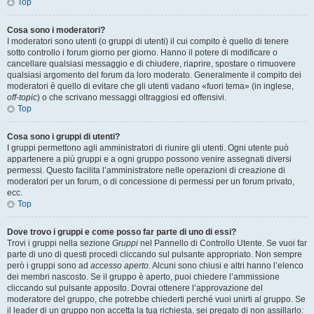
Top
Cosa sono i moderatori?
I moderatori sono utenti (o gruppi di utenti) il cui compito è quello di tenere
sotto controllo i forum giorno per giorno. Hanno il potere di modificare o
cancellare qualsiasi messaggio e di chiudere, riaprire, spostare o rimuovere
qualsiasi argomento del forum da loro moderato. Generalmente il compito dei
moderatori è quello di evitare che gli utenti vadano «fuori tema» (in inglese,
off-topic
) o che scrivano messaggi oltraggiosi ed offensivi.
Top
Cosa sono i gruppi di utenti?
I gruppi permettono agli amministratori di riunire gli utenti. Ogni utente può
appartenere a più gruppi e a ogni gruppo possono venire assegnati diversi
permessi. Questo facilita l’amministratore nelle operazioni di creazione di
moderatori per un forum, o di concessione di permessi per un forum privato,
ecc.
Top
Dove trovo i gruppi e come posso far parte di uno di essi?
Trovi i gruppi nella sezione
Gruppi
nel Pannello di Controllo Utente. Se vuoi far
parte di uno di questi procedi cliccando sul pulsante appropriato. Non sempre
però i gruppi sono ad
accesso aperto
. Alcuni sono chiusi e altri hanno l’elenco
dei membri nascosto. Se il gruppo è aperto, puoi chiedere l’ammissione
cliccando sul pulsante apposito. Dovrai ottenere l’approvazione del
moderatore del gruppo, che potrebbe chiederti perché vuoi unirti al gruppo. Se
il leader di un gruppo non accetta la tua richiesta, sei pregato di non assillarlo: