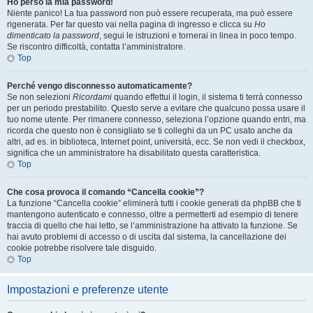
Ho perso la mia password!
Niente panico! La tua password non può essere recuperata, ma può essere
rigenerata. Per far questo vai nella pagina di ingresso e clicca su
Ho
dimenticato la password
, segui le istruzioni e tornerai in linea in poco tempo.
Se riscontro difficoltà, contatta l’amministratore.
Top
Perché vengo disconnesso automaticamente?
Se non selezioni
Ricordami
quando effettui il login, il sistema ti terrà connesso
per un periodo prestabilito. Questo serve a evitare che qualcuno possa usare il
tuo nome utente. Per rimanere connesso, seleziona l’opzione quando entri, ma
ricorda che questo non è consigliato se ti colleghi da un PC usato anche da
altri, ad es. in biblioteca, Internet point, università, ecc. Se non vedi il checkbox,
significa che un amministratore ha disabilitato questa caratteristica.
Top
Che cosa provoca il comando “Cancella cookie”?
La funzione “Cancella cookie” eliminerà tutti i cookie generati da phpBB che ti
mantengono autenticato e connesso, oltre a permetterti ad esempio di tenere
traccia di quello che hai letto, se l’amministrazione ha attivato la funzione. Se
hai avuto problemi di accesso o di uscita dal sistema, la cancellazione dei
cookie potrebbe risolvere tale disguido.
Top
Impostazioni e preferenze utente