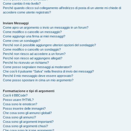
Come cambio il mio livello?
Perché quando clicco sul collegamento all’indirizzo di posta di un utente mi chiede di
accedere come utente registrato?
Inviare Messaggi
Come apro un argomento o invio un messaggio in un forum?
Come modifico o cancello un messaggio?
Come aggiungo una firma ai miei messaggi?
Come creo un sondaggio?
Perché non è possibile aggiungere ulteriori opzioni del sondaggio?
Come modifico o cancello un sondaggio?
Perché non riesco ad accedere a un forum?
Perché non riesco ad aggiungere allegati?
Perché ho ricevuto un richiamo?
Come posso segnalare messaggi ai moderatori?
Che cos’è il pulsante “Salva” nella finestra di invio dei messaggi?
Perché il mio messaggio deve essere approvato?
Come posso spostare in cima un mio argomento?
Formattazione e tipi di argomenti
Cos’è il BBCode?
Posso usare l’HTML?
Cosa sono le emoticon?
Posso inserire delle immagini?
Che cosa sono gli annunci globali?
Cosa sono gli annunci?
Cosa sono gli argomenti importanti?
Cosa sono gli argomenti chiusi?
Che cosa sono le icone argomento?