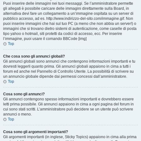
Puoi inserire delle immagini nei tuoi messaggi. Se l’amministratore permette
gli allegati è possibile caricare delle immagini direttamente sulla Board, in
alternativa devi fare un collegamento a un’immagine ospitata su un server di
pubblico accesso, ad es. http://www.indirizzo-del-sito.com/immagine.gif. Non
puoi inserire immagini che hai sul tuo PC (a meno che non abbia un server!) o
immagini che si trovano dietro sistemi di autenticazione, come caselle di posta
tipo yahoo o hotmail, siti protetti da codici di accesso, ecc. Per inserire
l’immagine, puoi usare il comando BBCode [img]
Top
Che cosa sono gli annunci globali?
Gli annunci globali sono annunci che contengono informazioni importanti e tu
dovresti leggerli quanto prima. Gli annunci globali appaiono in cima a tutti i
forum ed anche nel Pannello di Controllo Utente. La possibilità di scrivere su
un annuncio globale dipende dai permessi concessi dall’amministratore.
Top
Cosa sono gli annunci?
Gli annunci contengono spesso informazioni importanti e dovrebbero essere
letti prima possibile. Gli annunci appaiono in cima a ogni pagina del forum in
cui sono stati scritti. L’amministratore può decidere se un utente può scrivere
annunci o meno.
Top
Cosa sono gli argomenti importanti?
Gli argomenti importanti (in inglese, Sticky Topics) appaiono in cima alla prima