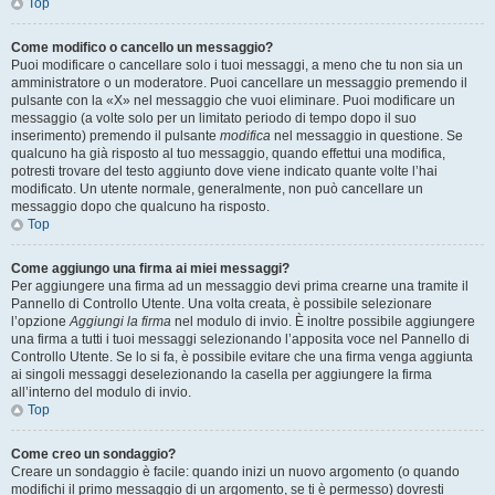
Top
Come modifico o cancello un messaggio?
Puoi modificare o cancellare solo i tuoi messaggi, a meno che tu non sia un
amministratore o un moderatore. Puoi cancellare un messaggio premendo il
pulsante con la «X» nel messaggio che vuoi eliminare. Puoi modificare un
messaggio (a volte solo per un limitato periodo di tempo dopo il suo
inserimento) premendo il pulsante
modifica
nel messaggio in questione. Se
qualcuno ha già risposto al tuo messaggio, quando effettui una modifica,
potresti trovare del testo aggiunto dove viene indicato quante volte l’hai
modificato. Un utente normale, generalmente, non può cancellare un
messaggio dopo che qualcuno ha risposto.
Top
Come aggiungo una firma ai miei messaggi?
Per aggiungere una firma ad un messaggio devi prima crearne una tramite il
Pannello di Controllo Utente. Una volta creata, è possibile selezionare
l’opzione
Aggiungi la firma
nel modulo di invio. È inoltre possibile aggiungere
una firma a tutti i tuoi messaggi selezionando l’apposita voce nel Pannello di
Controllo Utente. Se lo si fa, è possibile evitare che una firma venga aggiunta
ai singoli messaggi deselezionando la casella per aggiungere la firma
all’interno del modulo di invio.
Top
Come creo un sondaggio?
Creare un sondaggio è facile: quando inizi un nuovo argomento (o quando
modifichi il primo messaggio di un argomento, se ti è permesso) dovresti