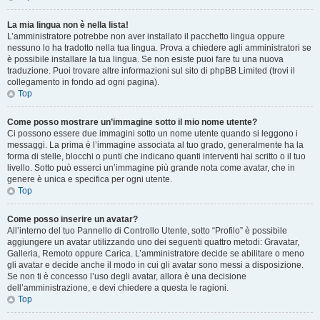
La mia lingua non è nella lista!
L’amministratore potrebbe non aver installato il pacchetto lingua oppure
nessuno lo ha tradotto nella tua lingua. Prova a chiedere agli amministratori se
è possibile installare la tua lingua. Se non esiste puoi fare tu una nuova
traduzione. Puoi trovare altre informazioni sul sito di phpBB Limited (trovi il
collegamento in fondo ad ogni pagina).
Top
Come posso mostrare un’immagine sotto il mio nome utente?
Ci possono essere due immagini sotto un nome utente quando si leggono i
messaggi. La prima è l’immagine associata al tuo grado, generalmente ha la
forma di stelle, blocchi o punti che indicano quanti interventi hai scritto o il tuo
livello. Sotto può esserci un’immagine più grande nota come avatar, che in
genere è unica e specifica per ogni utente.
Top
Come posso inserire un avatar?
All’interno del tuo Pannello di Controllo Utente, sotto “Profilo” è possibile
aggiungere un avatar utilizzando uno dei seguenti quattro metodi: Gravatar,
Galleria, Remoto oppure Carica. L’amministratore decide se abilitare o meno
gli avatar e decide anche il modo in cui gli avatar sono messi a disposizione.
Se non ti è concesso l’uso degli avatar, allora è una decisione
dell’amministrazione, e devi chiedere a questa le ragioni.
Top