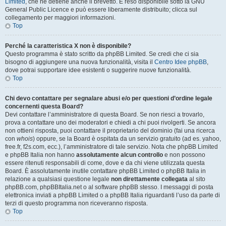
Limited
, che ne detiene anche il brevetto. È reso disponibile sotto la GNU
General Public Licence e può essere liberamente distribuito; clicca sul
collegamento per maggiori informazioni.
Top
Perché la caratteristica X non è disponibile?
Questo programma è stato scritto da phpBB Limited. Se credi che ci sia
bisogno di aggiungere una nuova funzionalità, visita il
Centro Idee phpBB
,
dove potrai supportare idee esistenti o suggerire nuove funzionalità.
Top
Chi devo contattare per segnalare abusi e/o per questioni d’ordine legale
concernenti questa Board?
Devi contattare l’amministratore di questa Board. Se non riesci a trovarlo,
prova a contattare uno dei moderatori e chiedi a chi puoi rivolgerti. Se ancora
non ottieni risposta, puoi contattare il proprietario del dominio (fai una ricerca
con
whois
) oppure, se la Board è ospitata da un servizio gratuito (ad es. yahoo,
free.fr, f2s.com, ecc.), l’amministratore di tale servizio. Nota che phpBB Limited
e phpBB Italia non hanno
assolutamente alcun controllo
e non possono
essere ritenuti responsabili di come, dove e da chi viene utilizzata questa
Board. È assolutamente inutile contattare phpBB Limited o phpBB Italia in
relazione a qualsiasi questione legale
non direttamente collegata
al sito
phpBB.com, phpBBItalia.net o al software phpBB stesso. I messaggi di posta
elettronica inviati a phpBB Limited o a phpBB Italia riguardanti l’uso da parte di
terzi di questo programma non riceveranno risposta.
Top