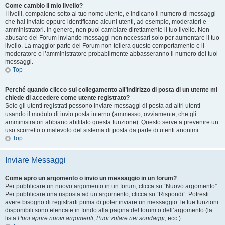
Come cambio il mio livello?
I livelli, compaiono sotto al tuo nome utente, e indicano il numero di messaggi
che hai inviato oppure identificano alcuni utenti, ad esempio, moderatori e
amministratori. In genere, non puoi cambiare direttamente il tuo livello. Non
abusare del Forum inviando messaggi non necessari solo per aumentare il tuo
livello. La maggior parte dei Forum non tollera questo comportamento e il
moderatore o l’amministratore probabilmente abbasseranno il numero dei tuoi
messaggi.
Top
Perché quando clicco sul collegamento all’indirizzo di posta di un utente mi
chiede di accedere come utente registrato?
Solo gli utenti registrati possono inviare messaggi di posta ad altri utenti
usando il modulo di invio posta interno (ammesso, ovviamente, che gli
amministratori abbiano abilitato questa funzione). Questo serve a prevenire un
uso scorretto o malevolo del sistema di posta da parte di utenti anonimi.
Top
Inviare Messaggi
Come apro un argomento o invio un messaggio in un forum?
Per pubblicare un nuovo argomento in un forum, clicca su “Nuovo argomento”.
Per pubblicare una risposta ad un argomento, clicca su “Rispondi”. Potresti
avere bisogno di registrarti prima di poter inviare un messaggio: le tue funzioni
disponibili sono elencate in fondo alla pagina del forum o dell’argomento (la
lista
Puoi aprire nuovi argomenti
,
Puoi votare nei sondaggi
, ecc.).