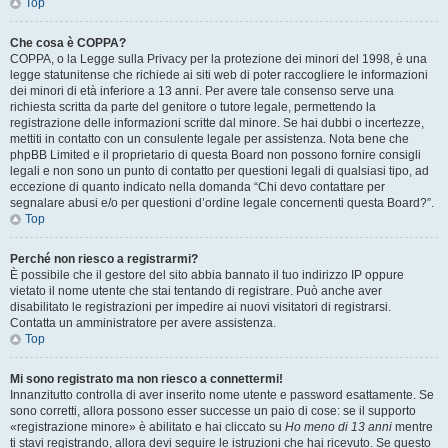
Top
Che cosa è COPPA?
COPPA, o la Legge sulla Privacy per la protezione dei minori del 1998, è una
legge statunitense che richiede ai siti web di poter raccogliere le informazioni
dei minori di età inferiore a 13 anni. Per avere tale consenso serve una
richiesta scritta da parte del genitore o tutore legale, permettendo la
registrazione delle informazioni scritte dal minore. Se hai dubbi o incertezze,
mettiti in contatto con un consulente legale per assistenza. Nota bene che
phpBB Limited e il proprietario di questa Board non possono fornire consigli
legali e non sono un punto di contatto per questioni legali di qualsiasi tipo, ad
eccezione di quanto indicato nella domanda “Chi devo contattare per
segnalare abusi e/o per questioni d’ordine legale concernenti questa Board?”.
Top
Perché non riesco a registrarmi?
È possibile che il gestore del sito abbia bannato il tuo indirizzo IP oppure
vietato il nome utente che stai tentando di registrare. Può anche aver
disabilitato le registrazioni per impedire ai nuovi visitatori di registrarsi.
Contatta un amministratore per avere assistenza.
Top
Mi sono registrato ma non riesco a connettermi!
Innanzitutto controlla di aver inserito nome utente e password esattamente. Se
sono corretti, allora possono esser successe un paio di cose: se il supporto
«registrazione minore» è abilitato e hai cliccato su
Ho meno di 13 anni
mentre
ti stavi registrando, allora devi seguire le istruzioni che hai ricevuto. Se questo