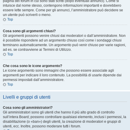
pagina del forum in cui sono stati scritti (dopo eventuali annunci). Come si
intuisce dal nome stesso, contengono informazioni importanti e dovrebbero
essere lette sempre. Come per gli annunci, l’amministratore può decidere se
un utente può scriverli o meno.
Top
Cosa sono gli argomenti chiusi?
Gli argomenti possono venire chiusi dai moderatori o dall’amministratore. Non
è possibile rispondere ad un argomento chiuso così come i sondaggi chiusi
terminano automaticamente. Un argomento può venir chiuso per varie ragioni,
ad es. se contravviene ai Termini di Utilizzo.
Top
Che cosa sono le icone argomento?
Le icone argomento sono immagini che possono essere associate agli
argomenti per indicare il loro contenuto. La possibilità di usarle dipende dai
permessi impostati dall’amministratore.
Top
Livelli e gruppi di utenti
Cosa sono gli amministratori?
Gli amministratori sono gli utenti che hanno il più alto grado di controllo
sull’intera Board; possono controllare qualsiasi elemento, inclusi i permessi, la
disabilitazione (o «ban») degli utenti, la creazione di moderatori e gruppi di
utenti, ecc. Inoltre, possono moderare tutti i forum.