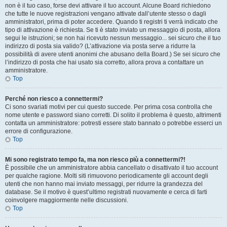
non è il tuo caso, forse devi attivare il tuo account. Alcune Board richiedono
che tutte le nuove registrazioni vengano attivate dall’utente stesso o dagli
amministratori, prima di poter accedere. Quando ti registri ti verrà indicato che
tipo di attivazione è richiesta. Se ti è stato inviato un messaggio di posta, allora
segui le istruzioni; se non hai ricevuto nessun messaggio... sei sicuro che il tuo
indirizzo di posta sia valido? (L’attivazione via posta serve a ridurre la
possibilità di avere utenti anonimi che abusano della Board.) Se sei sicuro che
l’indirizzo di posta che hai usato sia corretto, allora prova a contattare un
amministratore.
Top
Perché non riesco a connettermi?
Ci sono svariati motivi per cui questo succede. Per prima cosa controlla che
nome utente e password siano corretti. Di solito il problema è questo, altrimenti
contatta un amministratore: potresti essere stato bannato o potrebbe esserci un
errore di configurazione.
Top
Mi sono registrato tempo fa, ma non riesco più a connettermi?!
È possibile che un amministratore abbia cancellato o disattivato il tuo account
per qualche ragione. Molti siti rimuovono periodicamente gli account degli
utenti che non hanno mai inviato messaggi, per ridurre la grandezza del
database. Se il motivo è quest’ultimo registrati nuovamente e cerca di farti
coinvolgere maggiormente nelle discussioni.
Top