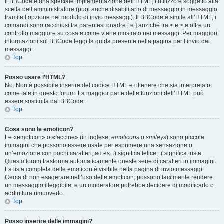
Il BBCode è una speciale implementazione dell’HTML; l’utilizzo è soggetto alla
scelta dell’amministratore (puoi anche disabilitarlo di messaggio in messaggio
tramite l’opzione nel modulo di invio messaggi). Il BBCode è simile all’HTML, i
comandi sono racchiusi tra parentesi quadre [ e ] anziché tra < e > e offre un
controllo maggiore su cosa e come viene mostrato nei messaggi. Per maggiori
informazioni sul BBCode leggi la guida presente nella pagina per l’invio dei
messaggi.
Top
Posso usare l’HTML?
No. Non è possibile inserire del codice HTML e ottenere che sia interpretato
come tale in questo forum. La maggior parte delle funzioni dell’HTML può
essere sostituita dal BBCode.
Top
Cosa sono le emoticon?
Le «emoticon» o «faccine» (in inglese,
emoticons
o
smileys
) sono piccole
immagini che possono essere usate per esprimere una sensazione o
un’emozione con pochi caratteri; ad es. :) significa felice, :( significa triste.
Questo forum trasforma automaticamente queste serie di caratteri in immagini.
La lista completa delle emoticon è visibile nella pagina di invio messaggi.
Cerca di non esagerare nell’uso delle emoticon, possono facilmente rendere
un messaggio illeggibile, e un moderatore potrebbe decidere di modificarlo o
addirittura rimuoverlo.
Top
Posso inserire delle immagini?