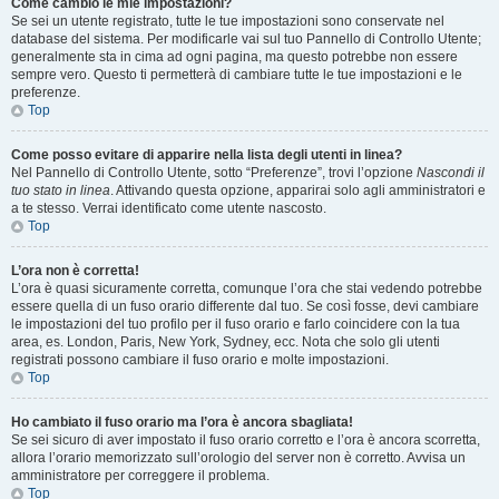
Come cambio le mie impostazioni?
Se sei un utente registrato, tutte le tue impostazioni sono conservate nel
database del sistema. Per modificarle vai sul tuo Pannello di Controllo Utente;
generalmente sta in cima ad ogni pagina, ma questo potrebbe non essere
sempre vero. Questo ti permetterà di cambiare tutte le tue impostazioni e le
preferenze.
Top
Come posso evitare di apparire nella lista degli utenti in linea?
Nel Pannello di Controllo Utente, sotto “Preferenze”, trovi l’opzione
Nascondi il
tuo stato in linea
. Attivando questa opzione, apparirai solo agli amministratori e
a te stesso. Verrai identificato come utente nascosto.
Top
L’ora non è corretta!
L’ora è quasi sicuramente corretta, comunque l’ora che stai vedendo potrebbe
essere quella di un fuso orario differente dal tuo. Se così fosse, devi cambiare
le impostazioni del tuo profilo per il fuso orario e farlo coincidere con la tua
area, es. London, Paris, New York, Sydney, ecc. Nota che solo gli utenti
registrati possono cambiare il fuso orario e molte impostazioni.
Top
Ho cambiato il fuso orario ma l’ora è ancora sbagliata!
Se sei sicuro di aver impostato il fuso orario corretto e l’ora è ancora scorretta,
allora l’orario memorizzato sull’orologio del server non è corretto. Avvisa un
amministratore per correggere il problema.
Top