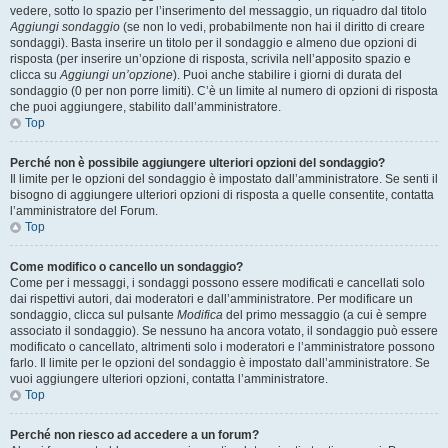
vedere, sotto lo spazio per l’inserimento del messaggio, un riquadro dal titolo
Aggiungi sondaggio
(se non lo vedi, probabilmente non hai il diritto di creare
sondaggi). Basta inserire un titolo per il sondaggio e almeno due opzioni di
risposta (per inserire un’opzione di risposta, scrivila nell’apposito spazio e
clicca su
Aggiungi un’opzione
). Puoi anche stabilire i giorni di durata del
sondaggio (0 per non porre limiti). C’è un limite al numero di opzioni di risposta
che puoi aggiungere, stabilito dall’amministratore.
Top
Perché non è possibile aggiungere ulteriori opzioni del sondaggio?
Il limite per le opzioni del sondaggio è impostato dall’amministratore. Se senti il
bisogno di aggiungere ulteriori opzioni di risposta a quelle consentite, contatta
l’amministratore del Forum.
Top
Come modifico o cancello un sondaggio?
Come per i messaggi, i sondaggi possono essere modificati e cancellati solo
dai rispettivi autori, dai moderatori e dall’amministratore. Per modificare un
sondaggio, clicca sul pulsante
Modifica
del primo messaggio (a cui è sempre
associato il sondaggio). Se nessuno ha ancora votato, il sondaggio può essere
modificato o cancellato, altrimenti solo i moderatori e l’amministratore possono
farlo. Il limite per le opzioni del sondaggio è impostato dall’amministratore. Se
vuoi aggiungere ulteriori opzioni, contatta l’amministratore.
Top
Perché non riesco ad accedere a un forum?