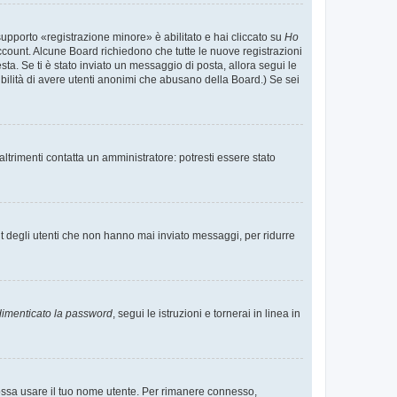
supporto «registrazione minore» è abilitato e hai cliccato su
Ho
o account. Alcune Board richiedono che tutte le nuove registrazioni
esta. Se ti è stato inviato un messaggio di posta, allora segui le
ssibilità di avere utenti anonimi che abusano della Board.) Se sei
ltrimenti contatta un amministratore: potresti essere stato
t degli utenti che non hanno mai inviato messaggi, per ridurre
imenticato la password
, segui le istruzioni e tornerai in linea in
 possa usare il tuo nome utente. Per rimanere connesso,