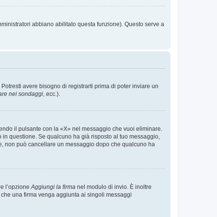
mministratori abbiano abilitato questa funzione). Questo serve a
tresti avere bisogno di registrarti prima di poter inviare un
are nei sondaggi
, ecc.).
endo il pulsante con la «X» nel messaggio che vuoi eliminare.
in questione. Se qualcuno ha già risposto al tuo messaggio,
mente, non può cancellare un messaggio dopo che qualcuno ha
re l’opzione
Aggiungi la firma
nel modulo di invio. È inoltre
re che una firma venga aggiunta ai singoli messaggi