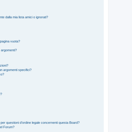
 dalla mia lista amici o ignorati?
 pagina vuota?
i argomenti?
izioni?
n argomenti specifici?
co?
d?
 per questioni d’ordine legale concernenti questa Board?
del Forum?