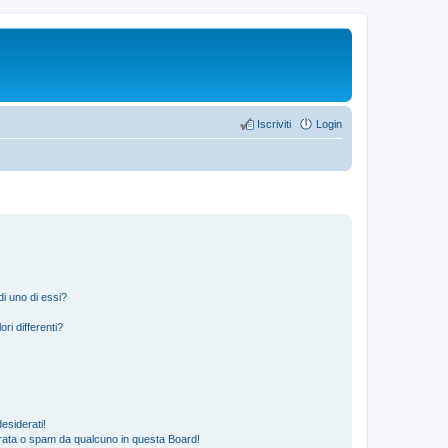
Iscriviti
Login
i uno di essi?
ri differenti?
esiderati!
rata o spam da qualcuno in questa Board!