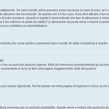
sattamente. Se sono corretti, allora possono esser successe un paio di cose: se il 
le istruzioni che hai ricevuto. Se questo non è il tuo caso, forse devi attivare il tu
di poter accedere. Quando ti registri ti verrà indicato che tipo di attivazione è richi
e il tuo indirizzo di posta sia valido? (L’attivazione via posta serve a ridurre la po
 prova a contattare un amministratore.
ontrolla che nome utente e password siano corretti. Di solito il problema è questo, a
i?!
o il tuo account per qualche ragione. Molti siti rimuovono periodicamente gli accoun
ti nuovamente e cerca di farti coinvolgere maggiormente nelle discussioni.
uò essere rigenerata. Per far questo vai nella pagina di ingresso e clicca su
Ho d
a ti terrà connesso per un periodo prestabilito. Questo serve a evitare che qualcuno