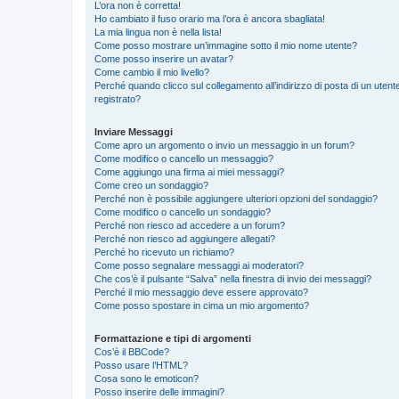
L’ora non è corretta!
Ho cambiato il fuso orario ma l’ora è ancora sbagliata!
La mia lingua non è nella lista!
Come posso mostrare un’immagine sotto il mio nome utente?
Come posso inserire un avatar?
Come cambio il mio livello?
Perché quando clicco sul collegamento all’indirizzo di posta di un ute
registrato?
Inviare Messaggi
Come apro un argomento o invio un messaggio in un forum?
Come modifico o cancello un messaggio?
Come aggiungo una firma ai miei messaggi?
Come creo un sondaggio?
Perché non è possibile aggiungere ulteriori opzioni del sondaggio?
Come modifico o cancello un sondaggio?
Perché non riesco ad accedere a un forum?
Perché non riesco ad aggiungere allegati?
Perché ho ricevuto un richiamo?
Come posso segnalare messaggi ai moderatori?
Che cos’è il pulsante “Salva” nella finestra di invio dei messaggi?
Perché il mio messaggio deve essere approvato?
Come posso spostare in cima un mio argomento?
Formattazione e tipi di argomenti
Cos’è il BBCode?
Posso usare l’HTML?
Cosa sono le emoticon?
Posso inserire delle immagini?