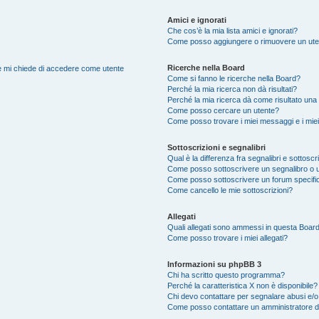
Amici e ignorati
Che cos’è la mia lista amici e ignorati?
Come posso aggiungere o rimuovere un utente
Ricerche nella Board
nte mi chiede di accedere come utente
Come si fanno le ricerche nella Board?
Perché la mia ricerca non dà risultati?
Perché la mia ricerca dà come risultato una
Come posso cercare un utente?
Come posso trovare i miei messaggi e i mie
Sottoscrizioni e segnalibri
Qual è la differenza fra segnalibri e sottoscr
Come posso sottoscrivere un segnalibro o u
Come posso sottoscrivere un forum specifi
Come cancello le mie sottoscrizioni?
Allegati
Quali allegati sono ammessi in questa Boar
Come posso trovare i miei allegati?
Informazioni su phpBB 3
Chi ha scritto questo programma?
Perché la caratteristica X non è disponibile?
Chi devo contattare per segnalare abusi e/o
Come posso contattare un amministratore 