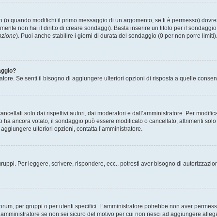
(o quando modifichi il primo messaggio di un argomento, se ti è permesso) dovrest
mente non hai il diritto di creare sondaggi). Basta inserire un titolo per il sondaggi
pzione
). Puoi anche stabilire i giorni di durata del sondaggio (0 per non porre limiti
aggio?
atore. Se senti il bisogno di aggiungere ulteriori opzioni di risposta a quelle consen
cellati solo dai rispettivi autori, dai moderatori e dall’amministratore. Per modifi
 ancora votato, il sondaggio può essere modificato o cancellato, altrimenti solo i 
aggiungere ulteriori opzioni, contatta l’amministratore.
gruppi. Per leggere, scrivere, rispondere, ecc., potresti aver bisogno di autorizzazio
rum, per gruppi o per utenti specifici. L’amministratore potrebbe non aver permesso a
’amministratore se non sei sicuro del motivo per cui non riesci ad aggiungere allega