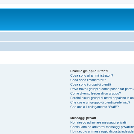
Livelli e gruppi di utenti
Cosa sono gli amministratori?
Cosa sono i moderatori?
Cosa sono i gruppi di utenti?
Dove trovo i gruppi e come posso far parte d
Come divento leader di un gruppo?
Perché alcuni gruppi di utenti appaiono in colo
Che cos’è un gruppo di utenti predefinito?
Che cos’è il collegamento “Staff”?
Messaggi privati
Non riesco ad inviare messaggi privati!
Continuano ad arrivarmi messaggi privati ind
Ho ricevuto un messaggio di posta indeside