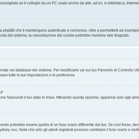
sigliato se ti colleghi da un PC usato anche da altri, ad es. in biblioteca, Internet
 da phpBB che ti mantengono autenticato e connesso, oltre a permetterti ad esempio d
scita dal sistema, la cancellazione dei cookie potrebbe risolvere tale disguido.
servate nel database del sistema. Per modificarle vai sul tuo Pannello di Controllo
re tutte le tue impostazioni e le preferenze.
a?
zione
Nascondi il tuo stato in linea
. Attivando questa opzione, apparirai solo agli ammi
ndo potrebbe essere quella di un fuso orario differente dal tuo. Se così fosse, devi 
ydney, ecc. Nota che solo gli utenti registrati possono cambiare il fuso orario e mol