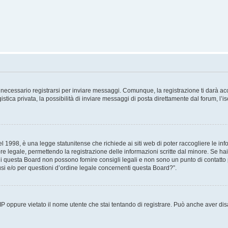
necessario registrarsi per inviare messaggi. Comunque, la registrazione ti darà acce
tica privata, la possibilità di inviare messaggi di posta direttamente dal forum, l’is
 1998, è una legge statunitense che richiede ai siti web di poter raccogliere le info
re legale, permettendo la registrazione delle informazioni scritte dal minore. Se hai
i questa Board non possono fornire consigli legali e non sono un punto di contatto p
i e/o per questioni d’ordine legale concernenti questa Board?”.
 IP oppure vietato il nome utente che stai tentando di registrare. Può anche aver disab