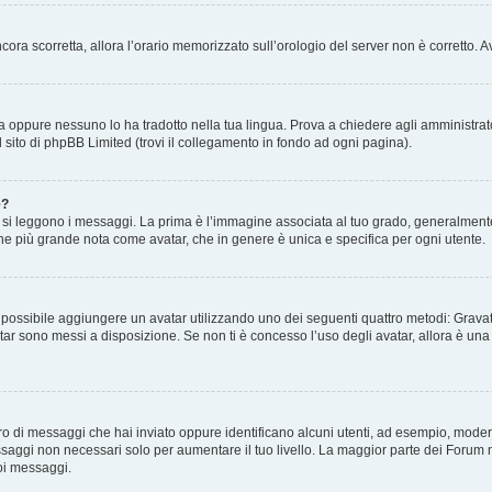
 ancora scorretta, allora l’orario memorizzato sull’orologio del server non è corretto
a oppure nessuno lo ha tradotto nella tua lingua. Prova a chiedere agli amministrator
l sito di phpBB Limited (trovi il collegamento in fondo ad ogni pagina).
e?
 leggono i messaggi. La prima è l’immagine associata al tuo grado, generalmente ha
agine più grande nota come avatar, che in genere è unica e specifica per ogni utente.
” è possibile aggiungere un avatar utilizzando uno dei seguenti quattro metodi: Gra
atar sono messi a disposizione. Se non ti è concesso l’uso degli avatar, allora è un
mero di messaggi che hai inviato oppure identificano alcuni utenti, ad esempio, mode
ssaggi non necessari solo per aumentare il tuo livello. La maggior parte dei Forum
oi messaggi.