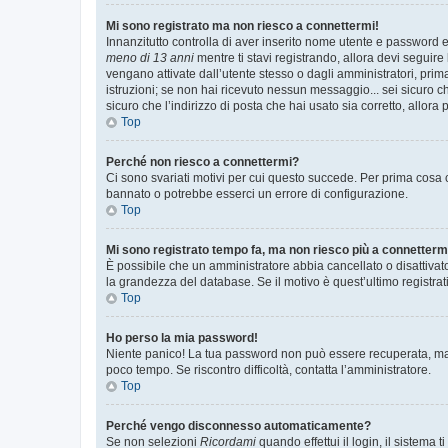
Mi sono registrato ma non riesco a connettermi!
Innanzitutto controlla di aver inserito nome utente e password e
meno di 13 anni
mentre ti stavi registrando, allora devi seguire 
vengano attivate dall’utente stesso o dagli amministratori, prima 
istruzioni; se non hai ricevuto nessun messaggio... sei sicuro ch
sicuro che l’indirizzo di posta che hai usato sia corretto, allora
Top
Perché non riesco a connettermi?
Ci sono svariati motivi per cui questo succede. Per prima cosa c
bannato o potrebbe esserci un errore di configurazione.
Top
Mi sono registrato tempo fa, ma non riesco più a connetterm
È possibile che un amministratore abbia cancellato o disattivat
la grandezza del database. Se il motivo è quest’ultimo registra
Top
Ho perso la mia password!
Niente panico! La tua password non può essere recuperata, ma p
poco tempo. Se riscontro difficoltà, contatta l’amministratore.
Top
Perché vengo disconnesso automaticamente?
Se non selezioni
Ricordami
quando effettui il login, il sistem