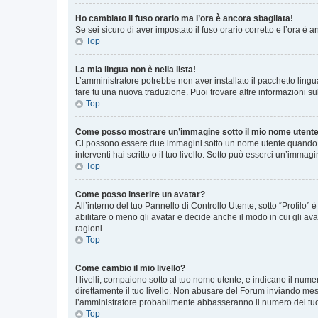
Ho cambiato il fuso orario ma l’ora è ancora sbagliata!
Se sei sicuro di aver impostato il fuso orario corretto e l’ora è
Top
La mia lingua non è nella lista!
L’amministratore potrebbe non aver installato il pacchetto lingu
fare tu una nuova traduzione. Puoi trovare altre informazioni su
Top
Come posso mostrare un’immagine sotto il mio nome utent
Ci possono essere due immagini sotto un nome utente quando si
interventi hai scritto o il tuo livello. Sotto può esserci un’imm
Top
Come posso inserire un avatar?
All’interno del tuo Pannello di Controllo Utente, sotto “Profilo
abilitare o meno gli avatar e decide anche il modo in cui gli av
ragioni.
Top
Come cambio il mio livello?
I livelli, compaiono sotto al tuo nome utente, e indicano il nu
direttamente il tuo livello. Non abusare del Forum inviando me
l’amministratore probabilmente abbasseranno il numero dei tu
Top