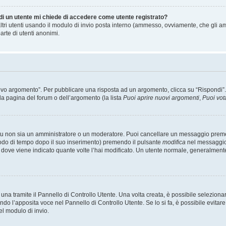
 di un utente mi chiede di accedere come utente registrato?
altri utenti usando il modulo di invio posta interno (ammesso, ovviamente, che gli a
arte di utenti anonimi.
 argomento”. Per pubblicare una risposta ad un argomento, clicca su “Rispondi”. Po
la pagina del forum o dell’argomento (la lista
Puoi aprire nuovi argomenti
,
Puoi vot
 tu non sia un amministratore o un moderatore. Puoi cancellare un messaggio prem
iodo di tempo dopo il suo inserimento) premendo il pulsante
modifica
nel messaggio 
nto dove viene indicato quante volte l’hai modificato. Un utente normale, general
a tramite il Pannello di Controllo Utente. Una volta creata, è possibile seleziona
ndo l’apposita voce nel Pannello di Controllo Utente. Se lo si fa, è possibile evita
el modulo di invio.