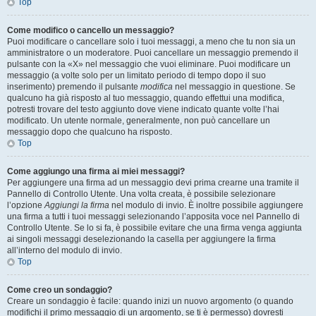
Top
Come modifico o cancello un messaggio?
Puoi modificare o cancellare solo i tuoi messaggi, a meno che tu non sia un
amministratore o un moderatore. Puoi cancellare un messaggio premendo il
pulsante con la «X» nel messaggio che vuoi eliminare. Puoi modificare un
messaggio (a volte solo per un limitato periodo di tempo dopo il suo
inserimento) premendo il pulsante
modifica
nel messaggio in questione. Se
qualcuno ha già risposto al tuo messaggio, quando effettui una modifica,
potresti trovare del testo aggiunto dove viene indicato quante volte l’hai
modificato. Un utente normale, generalmente, non può cancellare un
messaggio dopo che qualcuno ha risposto.
Top
Come aggiungo una firma ai miei messaggi?
Per aggiungere una firma ad un messaggio devi prima crearne una tramite il
Pannello di Controllo Utente. Una volta creata, è possibile selezionare
l’opzione
Aggiungi la firma
nel modulo di invio. È inoltre possibile aggiungere
una firma a tutti i tuoi messaggi selezionando l’apposita voce nel Pannello di
Controllo Utente. Se lo si fa, è possibile evitare che una firma venga aggiunta
ai singoli messaggi deselezionando la casella per aggiungere la firma
all’interno del modulo di invio.
Top
Come creo un sondaggio?
Creare un sondaggio è facile: quando inizi un nuovo argomento (o quando
modifichi il primo messaggio di un argomento, se ti è permesso) dovresti