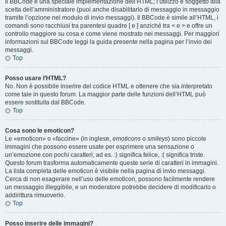
Il BBCode è una speciale implementazione dell’HTML; l’utilizzo è soggetto alla
scelta dell’amministratore (puoi anche disabilitarlo di messaggio in messaggio
tramite l’opzione nel modulo di invio messaggi). Il BBCode è simile all’HTML, i
comandi sono racchiusi tra parentesi quadre [ e ] anziché tra < e > e offre un
controllo maggiore su cosa e come viene mostrato nei messaggi. Per maggiori
informazioni sul BBCode leggi la guida presente nella pagina per l’invio dei
messaggi.
Top
Posso usare l’HTML?
No. Non è possibile inserire del codice HTML e ottenere che sia interpretato
come tale in questo forum. La maggior parte delle funzioni dell’HTML può
essere sostituita dal BBCode.
Top
Cosa sono le emoticon?
Le «emoticon» o «faccine» (in inglese,
emoticons
o
smileys
) sono piccole
immagini che possono essere usate per esprimere una sensazione o
un’emozione con pochi caratteri; ad es. :) significa felice, :( significa triste.
Questo forum trasforma automaticamente queste serie di caratteri in immagini.
La lista completa delle emoticon è visibile nella pagina di invio messaggi.
Cerca di non esagerare nell’uso delle emoticon, possono facilmente rendere
un messaggio illeggibile, e un moderatore potrebbe decidere di modificarlo o
addirittura rimuoverlo.
Top
Posso inserire delle immagini?