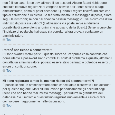
non è il tuo caso, forse devi attivare il tuo account. Alcune Board richiedono
che tutte le nuove registrazioni vengano attivate dall’utente stesso o dagli
amministratori, prima di poter accedere. Quando ti registri ti verrà indicato che
tipo di attivazione è richiesta. Se ti è stato inviato un messaggio di posta, allora
segui le istruzioni; se non hai ricevuto nessun messaggio... sei sicuro che il tuo
indirizzo di posta sia valido? (L’attivazione via posta serve a ridurre la
possibilità di avere utenti anonimi che abusano della Board.) Se sei sicuro che
l’indirizzo di posta che hai usato sia corretto, allora prova a contattare un
amministratore.
Top
Perché non riesco a connettermi?
Ci sono svariati motivi per cui questo succede. Per prima cosa controlla che
nome utente e password siano corretti. Di solito il problema è questo, altrimenti
contatta un amministratore: potresti essere stato bannato o potrebbe esserci un
errore di configurazione.
Top
Mi sono registrato tempo fa, ma non riesco più a connettermi?!
È possibile che un amministratore abbia cancellato o disattivato il tuo account
per qualche ragione. Molti siti rimuovono periodicamente gli account degli
utenti che non hanno mai inviato messaggi, per ridurre la grandezza del
database. Se il motivo è quest’ultimo registrati nuovamente e cerca di farti
coinvolgere maggiormente nelle discussioni.
Top