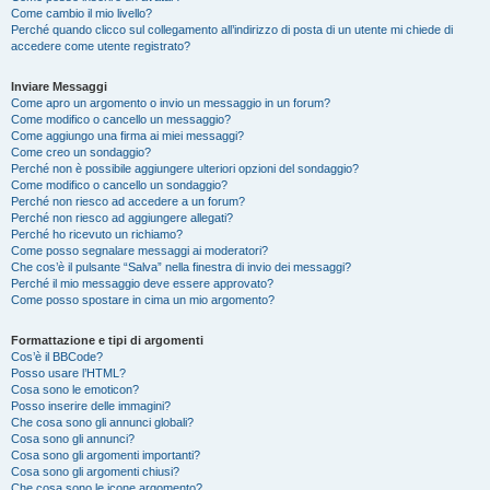
Come cambio il mio livello?
Perché quando clicco sul collegamento all’indirizzo di posta di un utente mi chiede di
accedere come utente registrato?
Inviare Messaggi
Come apro un argomento o invio un messaggio in un forum?
Come modifico o cancello un messaggio?
Come aggiungo una firma ai miei messaggi?
Come creo un sondaggio?
Perché non è possibile aggiungere ulteriori opzioni del sondaggio?
Come modifico o cancello un sondaggio?
Perché non riesco ad accedere a un forum?
Perché non riesco ad aggiungere allegati?
Perché ho ricevuto un richiamo?
Come posso segnalare messaggi ai moderatori?
Che cos’è il pulsante “Salva” nella finestra di invio dei messaggi?
Perché il mio messaggio deve essere approvato?
Come posso spostare in cima un mio argomento?
Formattazione e tipi di argomenti
Cos’è il BBCode?
Posso usare l’HTML?
Cosa sono le emoticon?
Posso inserire delle immagini?
Che cosa sono gli annunci globali?
Cosa sono gli annunci?
Cosa sono gli argomenti importanti?
Cosa sono gli argomenti chiusi?
Che cosa sono le icone argomento?