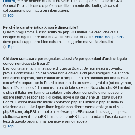
Limited
, che ne detiene anche il brevetto. È reso disponibile sotto la GNU
General Public Licence e può essere liberamente distribuito; clicca sul
collegamento per maggiori informazioni.
Top
Perché la caratteristica X non è disponibile?
Questo programma è stato scritto da phpBB Limited. Se credi che ci sia
bisogno di aggiungere una nuova funzionalità, visita il
Centro Idee phpBB
,
dove potrai supportare idee esistenti o suggerire nuove funzionalità.
Top
Chi devo contattare per segnalare abusi e/o per questioni d’ordine legale
concernenti questa Board?
Devi contattare l’amministratore di questa Board. Se non riesci a trovarlo,
prova a contattare uno dei moderatori e chiedi a chi puoi rivolgerti. Se ancora
non ottieni risposta, puoi contattare il proprietario del dominio (fai una ricerca
con
whois
) oppure, se la Board è ospitata da un servizio gratuito (ad es. yahoo,
free.fr, f2s.com, ecc.), l’amministratore di tale servizio. Nota che phpBB Limited
e phpBB Italia non hanno
assolutamente alcun controllo
e non possono
essere ritenuti responsabili di come, dove e da chi viene utilizzata questa
Board. È assolutamente inutile contattare phpBB Limited o phpBB Italia in
relazione a qualsiasi questione legale
non direttamente collegata
al sito
phpBB.com, phpBBItalia.net o al software phpBB stesso. I messaggi di posta
elettronica inviati a phpBB Limited o a phpBB Italia riguardanti l’uso da parte di
terzi di questo programma non riceveranno risposta.
Top