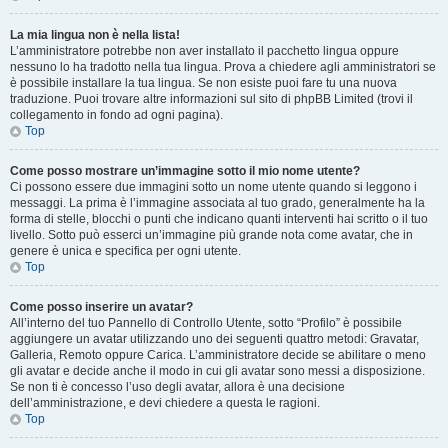
La mia lingua non è nella lista!
L’amministratore potrebbe non aver installato il pacchetto lingua oppure
nessuno lo ha tradotto nella tua lingua. Prova a chiedere agli amministratori se
è possibile installare la tua lingua. Se non esiste puoi fare tu una nuova
traduzione. Puoi trovare altre informazioni sul sito di phpBB Limited (trovi il
collegamento in fondo ad ogni pagina).
Top
Come posso mostrare un’immagine sotto il mio nome utente?
Ci possono essere due immagini sotto un nome utente quando si leggono i
messaggi. La prima è l’immagine associata al tuo grado, generalmente ha la
forma di stelle, blocchi o punti che indicano quanti interventi hai scritto o il tuo
livello. Sotto può esserci un’immagine più grande nota come avatar, che in
genere è unica e specifica per ogni utente.
Top
Come posso inserire un avatar?
All’interno del tuo Pannello di Controllo Utente, sotto “Profilo” è possibile
aggiungere un avatar utilizzando uno dei seguenti quattro metodi: Gravatar,
Galleria, Remoto oppure Carica. L’amministratore decide se abilitare o meno
gli avatar e decide anche il modo in cui gli avatar sono messi a disposizione.
Se non ti è concesso l’uso degli avatar, allora è una decisione
dell’amministrazione, e devi chiedere a questa le ragioni.
Top