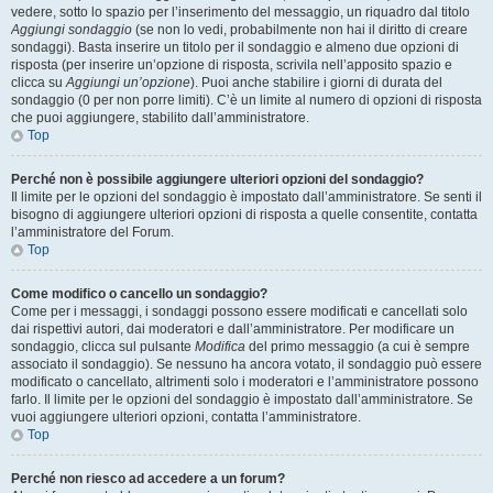
vedere, sotto lo spazio per l’inserimento del messaggio, un riquadro dal titolo
Aggiungi sondaggio
(se non lo vedi, probabilmente non hai il diritto di creare
sondaggi). Basta inserire un titolo per il sondaggio e almeno due opzioni di
risposta (per inserire un’opzione di risposta, scrivila nell’apposito spazio e
clicca su
Aggiungi un’opzione
). Puoi anche stabilire i giorni di durata del
sondaggio (0 per non porre limiti). C’è un limite al numero di opzioni di risposta
che puoi aggiungere, stabilito dall’amministratore.
Top
Perché non è possibile aggiungere ulteriori opzioni del sondaggio?
Il limite per le opzioni del sondaggio è impostato dall’amministratore. Se senti il
bisogno di aggiungere ulteriori opzioni di risposta a quelle consentite, contatta
l’amministratore del Forum.
Top
Come modifico o cancello un sondaggio?
Come per i messaggi, i sondaggi possono essere modificati e cancellati solo
dai rispettivi autori, dai moderatori e dall’amministratore. Per modificare un
sondaggio, clicca sul pulsante
Modifica
del primo messaggio (a cui è sempre
associato il sondaggio). Se nessuno ha ancora votato, il sondaggio può essere
modificato o cancellato, altrimenti solo i moderatori e l’amministratore possono
farlo. Il limite per le opzioni del sondaggio è impostato dall’amministratore. Se
vuoi aggiungere ulteriori opzioni, contatta l’amministratore.
Top
Perché non riesco ad accedere a un forum?