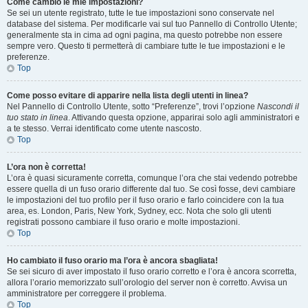
Come cambio le mie impostazioni?
Se sei un utente registrato, tutte le tue impostazioni sono conservate nel
database del sistema. Per modificarle vai sul tuo Pannello di Controllo Utente;
generalmente sta in cima ad ogni pagina, ma questo potrebbe non essere
sempre vero. Questo ti permetterà di cambiare tutte le tue impostazioni e le
preferenze.
Top
Come posso evitare di apparire nella lista degli utenti in linea?
Nel Pannello di Controllo Utente, sotto “Preferenze”, trovi l’opzione
Nascondi il
tuo stato in linea
. Attivando questa opzione, apparirai solo agli amministratori e
a te stesso. Verrai identificato come utente nascosto.
Top
L’ora non è corretta!
L’ora è quasi sicuramente corretta, comunque l’ora che stai vedendo potrebbe
essere quella di un fuso orario differente dal tuo. Se così fosse, devi cambiare
le impostazioni del tuo profilo per il fuso orario e farlo coincidere con la tua
area, es. London, Paris, New York, Sydney, ecc. Nota che solo gli utenti
registrati possono cambiare il fuso orario e molte impostazioni.
Top
Ho cambiato il fuso orario ma l’ora è ancora sbagliata!
Se sei sicuro di aver impostato il fuso orario corretto e l’ora è ancora scorretta,
allora l’orario memorizzato sull’orologio del server non è corretto. Avvisa un
amministratore per correggere il problema.
Top