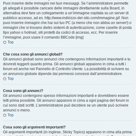
Puoi inserire delle immagini nei tuoi messaggi. Se l’amministratore permette
gli allegati è possibile caricare delle immagini direttamente sulla Board, in
alternativa devi fare un collegamento a un’immagine ospitata su un server di
pubblico accesso, ad es. http://www.indirizzo-del-sito.com/immagine.gif. Non
puoi inserire immagini che hai sul tuo PC (a meno che non abbia un server!) o
immagini che si trovano dietro sistemi di autenticazione, come caselle di posta
tipo yahoo o hotmail, siti protetti da codici di accesso, ecc. Per inserire
l’immagine, puoi usare il comando BBCode [img]
Top
Che cosa sono gli annunci globali?
Gli annunci globali sono annunci che contengono informazioni importanti e tu
dovresti leggerli quanto prima. Gli annunci globali appaiono in cima a tutti i
forum ed anche nel Pannello di Controllo Utente. La possibilità di scrivere su
un annuncio globale dipende dai permessi concessi dall’amministratore.
Top
Cosa sono gli annunci?
Gli annunci contengono spesso informazioni importanti e dovrebbero essere
letti prima possibile. Gli annunci appaiono in cima a ogni pagina del forum in
cui sono stati scritti. L’amministratore può decidere se un utente può scrivere
annunci o meno.
Top
Cosa sono gli argomenti importanti?
Gli argomenti importanti (in inglese, Sticky Topics) appaiono in cima alla prima