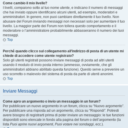
Come cambio il mio livello?
I livelli, compaiono sotto al tuo nome utente, e indicano il numero di messaggi
che hai inviato oppure identificano alcuni utenti, ad esempio, moderatori e
amministratori. In genere, non puoi cambiare direttamente il tuo livello. Non
abusare del Forum inviando messaggi non necessari solo per aumentare il tuo
livello. La maggior parte dei Forum non tollera questo comportamento e il
moderatore o l’amministratore probabilmente abbasseranno il numero dei tuoi
messaggi.
Top
Perché quando clicco sul collegamento all’indirizzo di posta di un utente mi
chiede di accedere come utente registrato?
Solo gli utenti registrati possono inviare messaggi di posta ad altri utenti
usando il modulo di invio posta interno (ammesso, ovviamente, che gli
amministratori abbiano abilitato questa funzione). Questo serve a prevenire un
uso scorretto o malevolo del sistema di posta da parte di utenti anonimi.
Top
Inviare Messaggi
Come apro un argomento o invio un messaggio in un forum?
Per pubblicare un nuovo argomento in un forum, clicca su “Nuovo argomento”.
Per pubblicare una risposta ad un argomento, clicca su “Rispondi”. Potresti
avere bisogno di registrarti prima di poter inviare un messaggio: le tue funzioni
disponibili sono elencate in fondo alla pagina del forum o dell’argomento (la
lista
Puoi aprire nuovi argomenti
,
Puoi votare nei sondaggi
, ecc.).