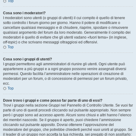
Top
Cosa sono i moderatori?
I moderatori sono utenti (o gruppi di utenti) il cui compito è quello di tenere
sotto controllo i forum giorno per giorno. Hanno il potere di modificare o
cancellare qualsiasi messaggio e di chiudere, riaprire, spostare o rimuovere
qualsiasi argomento del forum da loro moderato. Generalmente il compito dei
moderatori è quello di evitare che gli utenti vadano «fuori tema» (in inglese,
off-topic
) o che scrivano messaggi oltraggiosi ed offensivi.
Top
Cosa sono i gruppi di utenti?
I gruppi permettono agli amministratori di riunire gli utenti. Ogni utente può
appartenere a più gruppi e a ogni gruppo possono venire assegnati diversi
permessi. Questo facilita l’amministratore nelle operazioni di creazione di
moderatori per un forum, o di concessione di permessi per un forum privato,
ecc.
Top
Dove trovo i gruppi e come posso far parte di uno di essi?
Trovi i gruppi nella sezione
Gruppi
nel Pannello di Controllo Utente. Se vuoi far
parte di uno di questi procedi cliccando sul pulsante appropriato. Non sempre
però i gruppi sono ad
accesso aperto
. Alcuni sono chiusi e altri hanno l’elenco
dei membri nascosto. Se il gruppo è aperto, puoi chiedere l’ammissione
cliccando sul pulsante apposito. Dovrai ottenere l’approvazione del
moderatore del gruppo, che potrebbe chiederti perché vuoi unirti al gruppo. Se
il leader di un gruppo non accetta la tua richiesta, sei pregato di non assillarlo: