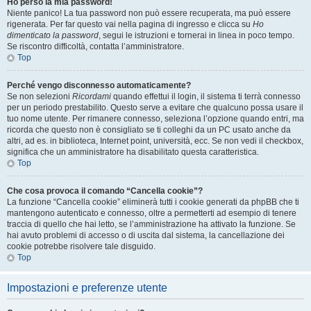
Ho perso la mia password!
Niente panico! La tua password non può essere recuperata, ma può essere
rigenerata. Per far questo vai nella pagina di ingresso e clicca su
Ho
dimenticato la password
, segui le istruzioni e tornerai in linea in poco tempo.
Se riscontro difficoltà, contatta l’amministratore.
Top
Perché vengo disconnesso automaticamente?
Se non selezioni
Ricordami
quando effettui il login, il sistema ti terrà connesso
per un periodo prestabilito. Questo serve a evitare che qualcuno possa usare il
tuo nome utente. Per rimanere connesso, seleziona l’opzione quando entri, ma
ricorda che questo non è consigliato se ti colleghi da un PC usato anche da
altri, ad es. in biblioteca, Internet point, università, ecc. Se non vedi il checkbox,
significa che un amministratore ha disabilitato questa caratteristica.
Top
Che cosa provoca il comando “Cancella cookie”?
La funzione “Cancella cookie” eliminerà tutti i cookie generati da phpBB che ti
mantengono autenticato e connesso, oltre a permetterti ad esempio di tenere
traccia di quello che hai letto, se l’amministrazione ha attivato la funzione. Se
hai avuto problemi di accesso o di uscita dal sistema, la cancellazione dei
cookie potrebbe risolvere tale disguido.
Top
Impostazioni e preferenze utente