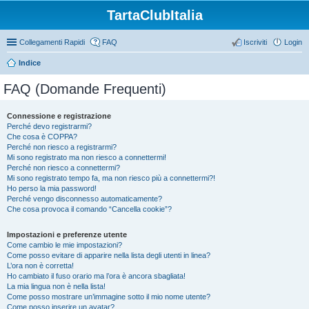
TartaClubItalia
Collegamenti Rapidi
FAQ
Iscriviti
Login
Indice
FAQ (Domande Frequenti)
Connessione e registrazione
Perché devo registrarmi?
Che cosa è COPPA?
Perché non riesco a registrarmi?
Mi sono registrato ma non riesco a connettermi!
Perché non riesco a connettermi?
Mi sono registrato tempo fa, ma non riesco più a connettermi?!
Ho perso la mia password!
Perché vengo disconnesso automaticamente?
Che cosa provoca il comando “Cancella cookie”?
Impostazioni e preferenze utente
Come cambio le mie impostazioni?
Come posso evitare di apparire nella lista degli utenti in linea?
L’ora non è corretta!
Ho cambiato il fuso orario ma l’ora è ancora sbagliata!
La mia lingua non è nella lista!
Come posso mostrare un’immagine sotto il mio nome utente?
Come posso inserire un avatar?