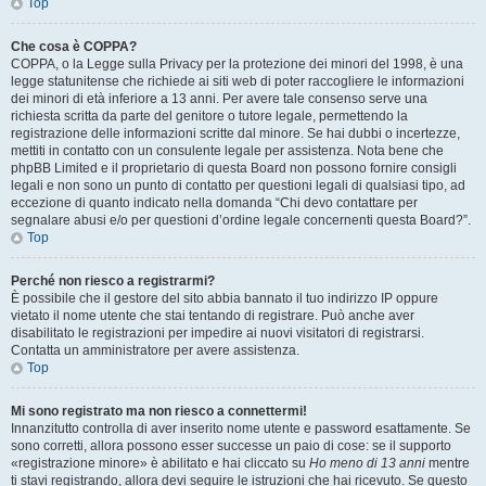
Top
Che cosa è COPPA?
COPPA, o la Legge sulla Privacy per la protezione dei minori del 1998, è una
legge statunitense che richiede ai siti web di poter raccogliere le informazioni
dei minori di età inferiore a 13 anni. Per avere tale consenso serve una
richiesta scritta da parte del genitore o tutore legale, permettendo la
registrazione delle informazioni scritte dal minore. Se hai dubbi o incertezze,
mettiti in contatto con un consulente legale per assistenza. Nota bene che
phpBB Limited e il proprietario di questa Board non possono fornire consigli
legali e non sono un punto di contatto per questioni legali di qualsiasi tipo, ad
eccezione di quanto indicato nella domanda “Chi devo contattare per
segnalare abusi e/o per questioni d’ordine legale concernenti questa Board?”.
Top
Perché non riesco a registrarmi?
È possibile che il gestore del sito abbia bannato il tuo indirizzo IP oppure
vietato il nome utente che stai tentando di registrare. Può anche aver
disabilitato le registrazioni per impedire ai nuovi visitatori di registrarsi.
Contatta un amministratore per avere assistenza.
Top
Mi sono registrato ma non riesco a connettermi!
Innanzitutto controlla di aver inserito nome utente e password esattamente. Se
sono corretti, allora possono esser successe un paio di cose: se il supporto
«registrazione minore» è abilitato e hai cliccato su
Ho meno di 13 anni
mentre
ti stavi registrando, allora devi seguire le istruzioni che hai ricevuto. Se questo