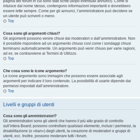
pagina del forum in cui sono stati scritti (dopo eventuali annunci). Come si
intuisce dal nome stesso, contengono informazioni importanti e dovrebbero
essere lette sempre. Come per gli annunci, l’amministratore può decidere se
un utente può scriverli o meno.
Top
Cosa sono gli argomenti chiusi?
Gli argomenti possono venire chiusi dai moderatori o dall’amministratore. Non
è possibile rispondere ad un argomento chiuso così come i sondaggi chiusi
terminano automaticamente. Un argomento può venir chiuso per varie ragioni,
ad es. se contravviene ai Termini di Utilizzo.
Top
Che cosa sono le icone argomento?
Le icone argomento sono immagini che possono essere associate agli
argomenti per indicare il loro contenuto. La possibilità di usarle dipende dai
permessi impostati dall’amministratore.
Top
Livelli e gruppi di utenti
Cosa sono gli amministratori?
Gli amministratori sono gli utenti che hanno il più alto grado di controllo
sull’intera Board; possono controllare qualsiasi elemento, inclusi i permessi, la
disabilitazione (o «ban») degli utenti, la creazione di moderatori e gruppi di
utenti, ecc. Inoltre, possono moderare tutti i forum.