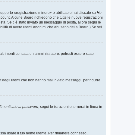
supporto «registrazione minore» è abilitato e hai cliccato su
Ho
o account. Alcune Board richiedono che tutte le nuove registrazioni
esta. Se ti è stato inviato un messaggio di posta, allora segui le
ssibilità di avere utenti anonimi che abusano della Board.) Se sei
ltrimenti contatta un amministratore: potresti essere stato
t degli utenti che non hanno mai inviato messaggi, per ridurre
imenticato la password
, segui le istruzioni e tornerai in linea in
 possa usare il tuo nome utente. Per rimanere connesso,