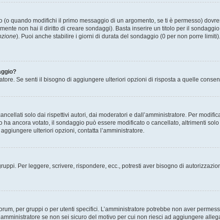
(o quando modifichi il primo messaggio di un argomento, se ti è permesso) dovrest
mente non hai il diritto di creare sondaggi). Basta inserire un titolo per il sondaggi
pzione
). Puoi anche stabilire i giorni di durata del sondaggio (0 per non porre limiti
aggio?
atore. Se senti il bisogno di aggiungere ulteriori opzioni di risposta a quelle consen
cellati solo dai rispettivi autori, dai moderatori e dall’amministratore. Per modifi
 ancora votato, il sondaggio può essere modificato o cancellato, altrimenti solo i 
aggiungere ulteriori opzioni, contatta l’amministratore.
gruppi. Per leggere, scrivere, rispondere, ecc., potresti aver bisogno di autorizzazio
rum, per gruppi o per utenti specifici. L’amministratore potrebbe non aver permesso a
’amministratore se non sei sicuro del motivo per cui non riesci ad aggiungere allega