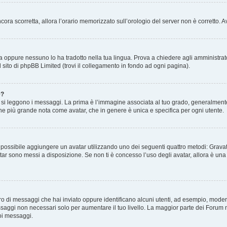
 ancora scorretta, allora l’orario memorizzato sull’orologio del server non è corretto
a oppure nessuno lo ha tradotto nella tua lingua. Prova a chiedere agli amministrator
l sito di phpBB Limited (trovi il collegamento in fondo ad ogni pagina).
e?
 leggono i messaggi. La prima è l’immagine associata al tuo grado, generalmente ha
agine più grande nota come avatar, che in genere è unica e specifica per ogni utente.
” è possibile aggiungere un avatar utilizzando uno dei seguenti quattro metodi: Gra
atar sono messi a disposizione. Se non ti è concesso l’uso degli avatar, allora è un
mero di messaggi che hai inviato oppure identificano alcuni utenti, ad esempio, mode
ssaggi non necessari solo per aumentare il tuo livello. La maggior parte dei Forum
oi messaggi.