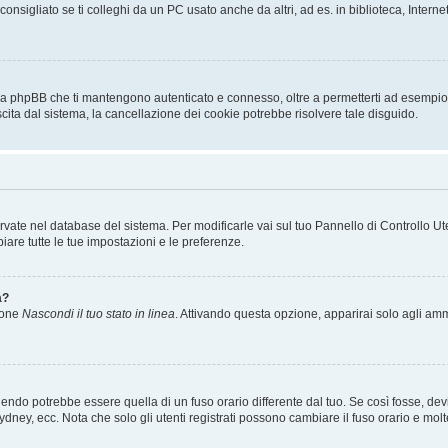
sigliato se ti colleghi da un PC usato anche da altri, ad es. in biblioteca, Internet
 da phpBB che ti mantengono autenticato e connesso, oltre a permetterti ad esempio d
scita dal sistema, la cancellazione dei cookie potrebbe risolvere tale disguido.
servate nel database del sistema. Per modificarle vai sul tuo Pannello di Controllo
re tutte le tue impostazioni e le preferenze.
a?
zione
Nascondi il tuo stato in linea
. Attivando questa opzione, apparirai solo agli ammi
ndo potrebbe essere quella di un fuso orario differente dal tuo. Se così fosse, devi 
ydney, ecc. Nota che solo gli utenti registrati possono cambiare il fuso orario e mol