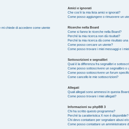
Amici e ignorati
Che cos’è la mia lista amici e ignorati?
Come posso aggiungere o rimuovere un utente
Ricerche nella Board
nte mi chiede di accedere come utente
Come si fanno le ricerche nella Board?
Perché la mia ricerca non dà risultati?
Perché la mia ricerca dà come risultato una
Come posso cercare un utente?
Come posso trovare i miei messaggi e i mie
Sottoscrizioni e segnalibri
Qual è la differenza fra segnalibri e sottoscr
Come posso sottoscrivere un segnalibro o u
Come posso sottoscrivere un forum specifi
Come cancello le mie sottoscrizioni?
Allegati
Quali allegati sono ammessi in questa Boar
Come posso trovare i miei allegati?
Informazioni su phpBB 3
Chi ha scritto questo programma?
Perché la caratteristica X non è disponibile?
Chi devo contattare per segnalare abusi e/o
Come posso contattare un amministratore 