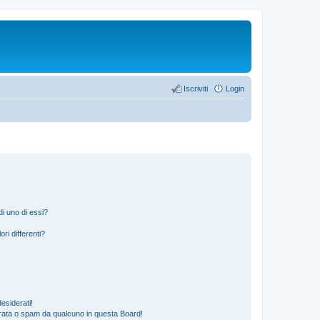
Iscriviti
Login
i uno di essi?
ri differenti?
esiderati!
rata o spam da qualcuno in questa Board!