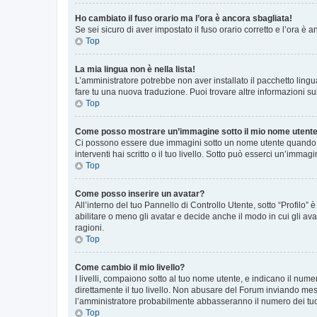
Ho cambiato il fuso orario ma l’ora è ancora sbagliata!
Se sei sicuro di aver impostato il fuso orario corretto e l’ora è
Top
La mia lingua non è nella lista!
L’amministratore potrebbe non aver installato il pacchetto lingu
fare tu una nuova traduzione. Puoi trovare altre informazioni su
Top
Come posso mostrare un’immagine sotto il mio nome utent
Ci possono essere due immagini sotto un nome utente quando si
interventi hai scritto o il tuo livello. Sotto può esserci un’imm
Top
Come posso inserire un avatar?
All’interno del tuo Pannello di Controllo Utente, sotto “Profilo
abilitare o meno gli avatar e decide anche il modo in cui gli av
ragioni.
Top
Come cambio il mio livello?
I livelli, compaiono sotto al tuo nome utente, e indicano il nu
direttamente il tuo livello. Non abusare del Forum inviando me
l’amministratore probabilmente abbasseranno il numero dei tu
Top