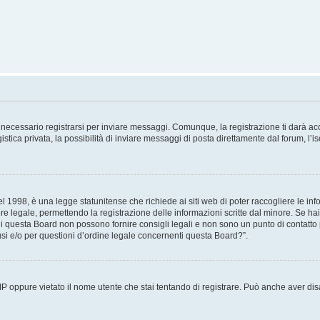
necessario registrarsi per inviare messaggi. Comunque, la registrazione ti darà acce
tica privata, la possibilità di inviare messaggi di posta direttamente dal forum, l’is
 1998, è una legge statunitense che richiede ai siti web di poter raccogliere le info
re legale, permettendo la registrazione delle informazioni scritte dal minore. Se hai
i questa Board non possono fornire consigli legali e non sono un punto di contatto p
i e/o per questioni d’ordine legale concernenti questa Board?”.
 IP oppure vietato il nome utente che stai tentando di registrare. Può anche aver disab