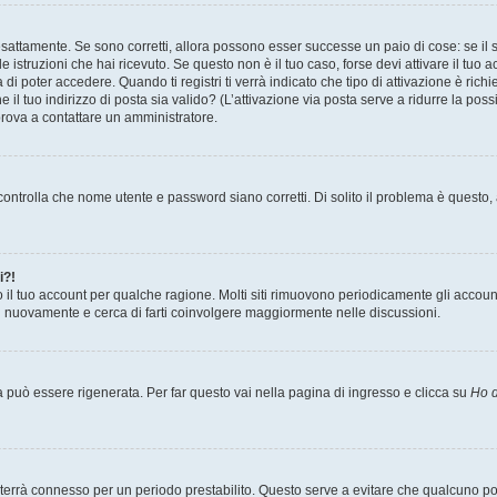
sattamente. Se sono corretti, allora possono esser successe un paio di cose: se il 
le istruzioni che hai ricevuto. Se questo non è il tuo caso, forse devi attivare il tu
di poter accedere. Quando ti registri ti verrà indicato che tipo di attivazione è richi
e il tuo indirizzo di posta sia valido? (L’attivazione via posta serve a ridurre la po
 prova a contattare un amministratore.
ontrolla che nome utente e password siano corretti. Di solito il problema è questo, a
i?!
o il tuo account per qualche ragione. Molti siti rimuovono periodicamente gli accoun
ti nuovamente e cerca di farti coinvolgere maggiormente nelle discussioni.
uò essere rigenerata. Per far questo vai nella pagina di ingresso e clicca su
Ho d
a ti terrà connesso per un periodo prestabilito. Questo serve a evitare che qualcuno