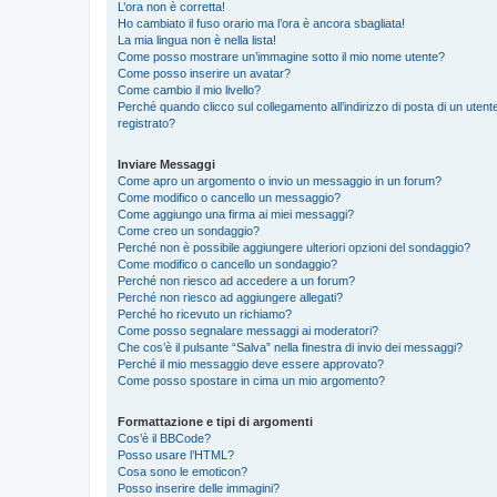
L’ora non è corretta!
Ho cambiato il fuso orario ma l’ora è ancora sbagliata!
La mia lingua non è nella lista!
Come posso mostrare un’immagine sotto il mio nome utente?
Come posso inserire un avatar?
Come cambio il mio livello?
Perché quando clicco sul collegamento all’indirizzo di posta di un ute
registrato?
Inviare Messaggi
Come apro un argomento o invio un messaggio in un forum?
Come modifico o cancello un messaggio?
Come aggiungo una firma ai miei messaggi?
Come creo un sondaggio?
Perché non è possibile aggiungere ulteriori opzioni del sondaggio?
Come modifico o cancello un sondaggio?
Perché non riesco ad accedere a un forum?
Perché non riesco ad aggiungere allegati?
Perché ho ricevuto un richiamo?
Come posso segnalare messaggi ai moderatori?
Che cos’è il pulsante “Salva” nella finestra di invio dei messaggi?
Perché il mio messaggio deve essere approvato?
Come posso spostare in cima un mio argomento?
Formattazione e tipi di argomenti
Cos’è il BBCode?
Posso usare l’HTML?
Cosa sono le emoticon?
Posso inserire delle immagini?