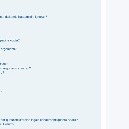
 dalla mia lista amici o ignorati?
 pagina vuota?
i argomenti?
izioni?
n argomenti specifici?
co?
d?
 per questioni d’ordine legale concernenti questa Board?
del Forum?