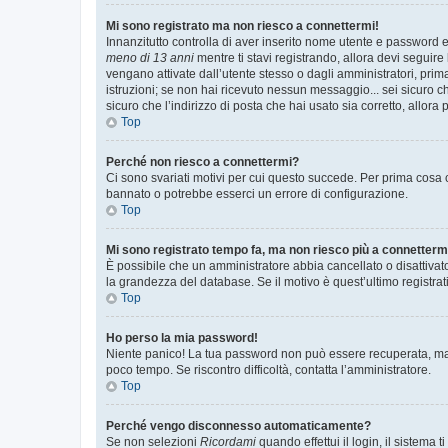
Mi sono registrato ma non riesco a connettermi!
Innanzitutto controlla di aver inserito nome utente e password e
meno di 13 anni
mentre ti stavi registrando, allora devi seguire 
vengano attivate dall’utente stesso o dagli amministratori, prima 
istruzioni; se non hai ricevuto nessun messaggio... sei sicuro ch
sicuro che l’indirizzo di posta che hai usato sia corretto, allora
Top
Perché non riesco a connettermi?
Ci sono svariati motivi per cui questo succede. Per prima cosa c
bannato o potrebbe esserci un errore di configurazione.
Top
Mi sono registrato tempo fa, ma non riesco più a connetterm
È possibile che un amministratore abbia cancellato o disattivat
la grandezza del database. Se il motivo è quest’ultimo registra
Top
Ho perso la mia password!
Niente panico! La tua password non può essere recuperata, ma p
poco tempo. Se riscontro difficoltà, contatta l’amministratore.
Top
Perché vengo disconnesso automaticamente?
Se non selezioni
Ricordami
quando effettui il login, il sistem