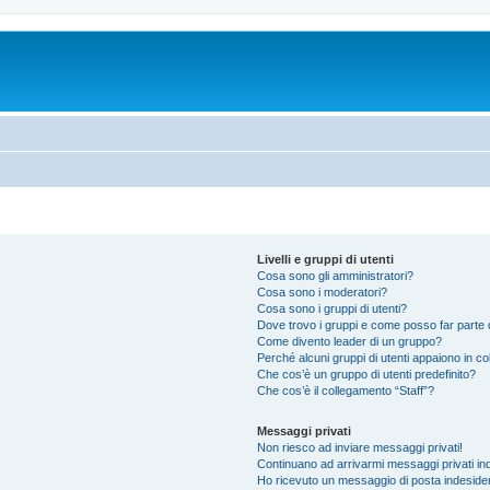
Livelli e gruppi di utenti
Cosa sono gli amministratori?
Cosa sono i moderatori?
Cosa sono i gruppi di utenti?
Dove trovo i gruppi e come posso far parte d
Come divento leader di un gruppo?
Perché alcuni gruppi di utenti appaiono in colo
Che cos’è un gruppo di utenti predefinito?
Che cos’è il collegamento “Staff”?
Messaggi privati
Non riesco ad inviare messaggi privati!
Continuano ad arrivarmi messaggi privati ind
Ho ricevuto un messaggio di posta indeside