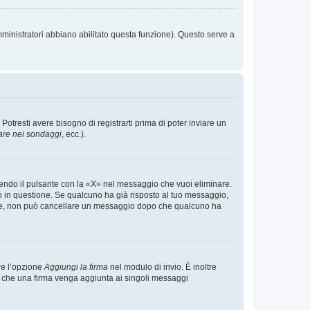
mministratori abbiano abilitato questa funzione). Questo serve a
tresti avere bisogno di registrarti prima di poter inviare un
are nei sondaggi
, ecc.).
endo il pulsante con la «X» nel messaggio che vuoi eliminare.
in questione. Se qualcuno ha già risposto al tuo messaggio,
mente, non può cancellare un messaggio dopo che qualcuno ha
re l’opzione
Aggiungi la firma
nel modulo di invio. È inoltre
re che una firma venga aggiunta ai singoli messaggi