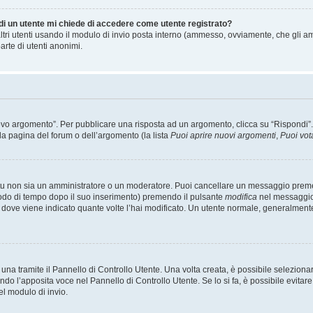
 di un utente mi chiede di accedere come utente registrato?
altri utenti usando il modulo di invio posta interno (ammesso, ovviamente, che gli a
arte di utenti anonimi.
 argomento”. Per pubblicare una risposta ad un argomento, clicca su “Rispondi”. Po
la pagina del forum o dell’argomento (la lista
Puoi aprire nuovi argomenti
,
Puoi vot
 tu non sia un amministratore o un moderatore. Puoi cancellare un messaggio prem
iodo di tempo dopo il suo inserimento) premendo il pulsante
modifica
nel messaggio 
nto dove viene indicato quante volte l’hai modificato. Un utente normale, general
a tramite il Pannello di Controllo Utente. Una volta creata, è possibile seleziona
ndo l’apposita voce nel Pannello di Controllo Utente. Se lo si fa, è possibile evita
el modulo di invio.