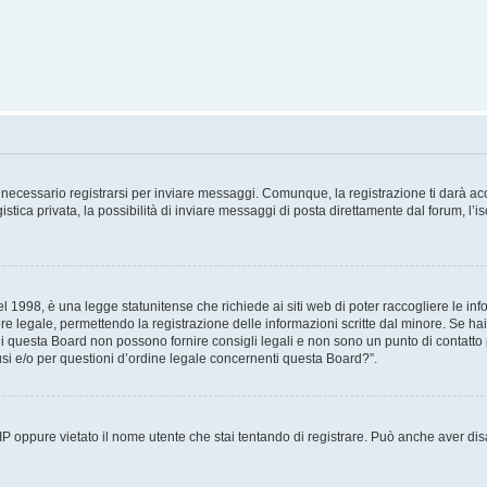
necessario registrarsi per inviare messaggi. Comunque, la registrazione ti darà acce
tica privata, la possibilità di inviare messaggi di posta direttamente dal forum, l’is
 1998, è una legge statunitense che richiede ai siti web di poter raccogliere le info
re legale, permettendo la registrazione delle informazioni scritte dal minore. Se hai
i questa Board non possono fornire consigli legali e non sono un punto di contatto p
i e/o per questioni d’ordine legale concernenti questa Board?”.
 IP oppure vietato il nome utente che stai tentando di registrare. Può anche aver disab