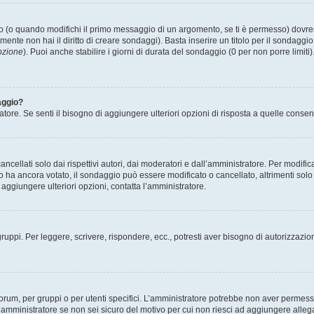
(o quando modifichi il primo messaggio di un argomento, se ti è permesso) dovrest
mente non hai il diritto di creare sondaggi). Basta inserire un titolo per il sondaggi
pzione
). Puoi anche stabilire i giorni di durata del sondaggio (0 per non porre limiti
aggio?
atore. Se senti il bisogno di aggiungere ulteriori opzioni di risposta a quelle consen
cellati solo dai rispettivi autori, dai moderatori e dall’amministratore. Per modifi
 ancora votato, il sondaggio può essere modificato o cancellato, altrimenti solo i 
aggiungere ulteriori opzioni, contatta l’amministratore.
gruppi. Per leggere, scrivere, rispondere, ecc., potresti aver bisogno di autorizzazio
rum, per gruppi o per utenti specifici. L’amministratore potrebbe non aver permesso a
’amministratore se non sei sicuro del motivo per cui non riesci ad aggiungere allega