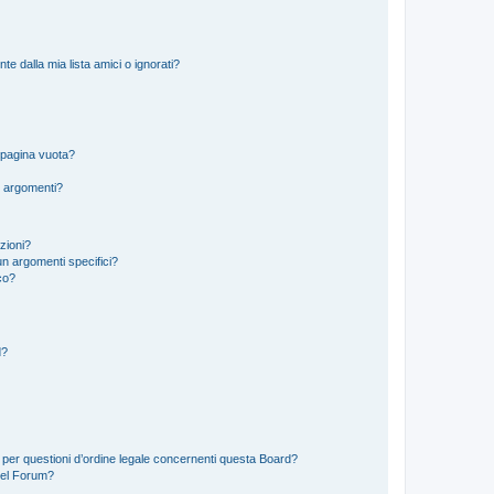
 dalla mia lista amici o ignorati?
 pagina vuota?
i argomenti?
izioni?
n argomenti specifici?
co?
d?
 per questioni d’ordine legale concernenti questa Board?
del Forum?