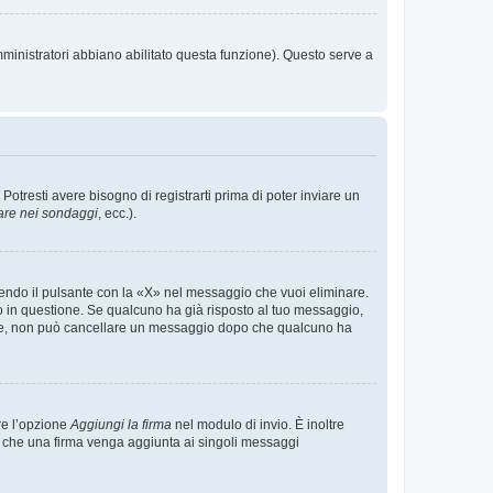
mministratori abbiano abilitato questa funzione). Questo serve a
tresti avere bisogno di registrarti prima di poter inviare un
are nei sondaggi
, ecc.).
endo il pulsante con la «X» nel messaggio che vuoi eliminare.
in questione. Se qualcuno ha già risposto al tuo messaggio,
mente, non può cancellare un messaggio dopo che qualcuno ha
re l’opzione
Aggiungi la firma
nel modulo di invio. È inoltre
re che una firma venga aggiunta ai singoli messaggi