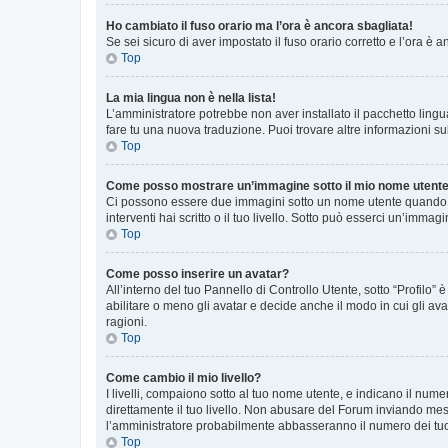
Ho cambiato il fuso orario ma l’ora è ancora sbagliata!
Se sei sicuro di aver impostato il fuso orario corretto e l’ora è
Top
La mia lingua non è nella lista!
L’amministratore potrebbe non aver installato il pacchetto lingu
fare tu una nuova traduzione. Puoi trovare altre informazioni su
Top
Come posso mostrare un’immagine sotto il mio nome utent
Ci possono essere due immagini sotto un nome utente quando si
interventi hai scritto o il tuo livello. Sotto può esserci un’imm
Top
Come posso inserire un avatar?
All’interno del tuo Pannello di Controllo Utente, sotto “Profilo
abilitare o meno gli avatar e decide anche il modo in cui gli av
ragioni.
Top
Come cambio il mio livello?
I livelli, compaiono sotto al tuo nome utente, e indicano il nu
direttamente il tuo livello. Non abusare del Forum inviando me
l’amministratore probabilmente abbasseranno il numero dei tu
Top