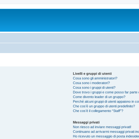
Livelli e gruppi di utenti
Cosa sono gli amministratori?
Cosa sono i moderatori?
Cosa sono i gruppi di utenti?
Dove trovo i gruppi e come posso far parte d
Come divento leader di un gruppo?
Perché alcuni gruppi di utenti appaiono in colo
Che cos’è un gruppo di utenti predefinito?
Che cos’è il collegamento “Staff”?
Messaggi privati
Non riesco ad inviare messaggi privati!
Continuano ad arrivarmi messaggi privati ind
Ho ricevuto un messaggio di posta indeside