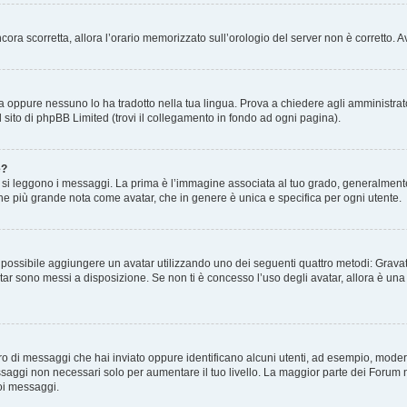
 ancora scorretta, allora l’orario memorizzato sull’orologio del server non è corretto
a oppure nessuno lo ha tradotto nella tua lingua. Prova a chiedere agli amministrator
l sito di phpBB Limited (trovi il collegamento in fondo ad ogni pagina).
e?
 leggono i messaggi. La prima è l’immagine associata al tuo grado, generalmente ha
agine più grande nota come avatar, che in genere è unica e specifica per ogni utente.
” è possibile aggiungere un avatar utilizzando uno dei seguenti quattro metodi: Gra
atar sono messi a disposizione. Se non ti è concesso l’uso degli avatar, allora è un
mero di messaggi che hai inviato oppure identificano alcuni utenti, ad esempio, mode
ssaggi non necessari solo per aumentare il tuo livello. La maggior parte dei Forum
oi messaggi.