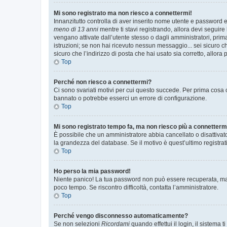
Mi sono registrato ma non riesco a connettermi!
Innanzitutto controlla di aver inserito nome utente e password e
meno di 13 anni
mentre ti stavi registrando, allora devi seguire 
vengano attivate dall’utente stesso o dagli amministratori, prima 
istruzioni; se non hai ricevuto nessun messaggio... sei sicuro ch
sicuro che l’indirizzo di posta che hai usato sia corretto, allora
Top
Perché non riesco a connettermi?
Ci sono svariati motivi per cui questo succede. Per prima cosa c
bannato o potrebbe esserci un errore di configurazione.
Top
Mi sono registrato tempo fa, ma non riesco più a connetterm
È possibile che un amministratore abbia cancellato o disattivat
la grandezza del database. Se il motivo è quest’ultimo registra
Top
Ho perso la mia password!
Niente panico! La tua password non può essere recuperata, ma p
poco tempo. Se riscontro difficoltà, contatta l’amministratore.
Top
Perché vengo disconnesso automaticamente?
Se non selezioni
Ricordami
quando effettui il login, il sistem