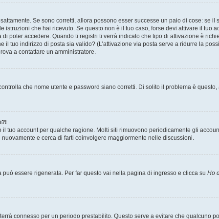
sattamente. Se sono corretti, allora possono esser successe un paio di cose: se il 
le istruzioni che hai ricevuto. Se questo non è il tuo caso, forse devi attivare il tu
di poter accedere. Quando ti registri ti verrà indicato che tipo di attivazione è richi
e il tuo indirizzo di posta sia valido? (L’attivazione via posta serve a ridurre la po
 prova a contattare un amministratore.
ontrolla che nome utente e password siano corretti. Di solito il problema è questo, a
i?!
o il tuo account per qualche ragione. Molti siti rimuovono periodicamente gli accoun
ti nuovamente e cerca di farti coinvolgere maggiormente nelle discussioni.
uò essere rigenerata. Per far questo vai nella pagina di ingresso e clicca su
Ho d
a ti terrà connesso per un periodo prestabilito. Questo serve a evitare che qualcuno