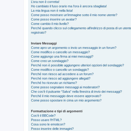
L’ora non è corretta!
Ho cambiato il fuso orario ma l’ora è ancora sbagliata!
La mia lingua non è nella lista!
Come posso mostrare un’immagine sotto il mio nome utente?
Come posso inserire un avatar?
Come cambio il mio livello?
Perché quando clicco sul collegamento all’indirizzo di posta di un ute
registrato?
Inviare Messaggi
Come apro un argomento o invio un messaggio in un forum?
Come modifico o cancello un messaggio?
Come aggiungo una firma ai miei messaggi?
Come creo un sondaggio?
Perché non è possibile aggiungere ulteriori opzioni del sondaggio?
Come modifico o cancello un sondaggio?
Perché non riesco ad accedere a un forum?
Perché non riesco ad aggiungere allegati?
Perché ho ricevuto un richiamo?
Come posso segnalare messaggi ai moderatori?
Che cos’è il pulsante “Salva” nella finestra di invio dei messaggi?
Perché il mio messaggio deve essere approvato?
Come posso spostare in cima un mio argomento?
Formattazione e tipi di argomenti
Cos’è il BBCode?
Posso usare l’HTML?
Cosa sono le emoticon?
Posso inserire delle immagini?