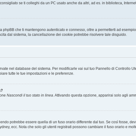
sigliato se ti colleghi da un PC usato anche da altri, ad es. in biblioteca, Internet
 da phpBB che ti mantengono autenticato e connesso, oltre a permetterti ad esempio d
scita dal sistema, la cancellazione dei cookie potrebbe risolvere tale disguido.
servate nel database del sistema. Per modificarle vai sul tuo Pannello di Controllo
re tutte le tue impostazioni e le preferenze.
a?
zione
Nascondi il tuo stato in linea
. Attivando questa opzione, apparirai solo agli ammi
ndo potrebbe essere quella di un fuso orario differente dal tuo. Se così fosse, devi 
ydney, ecc. Nota che solo gli utenti registrati possono cambiare il fuso orario e mol