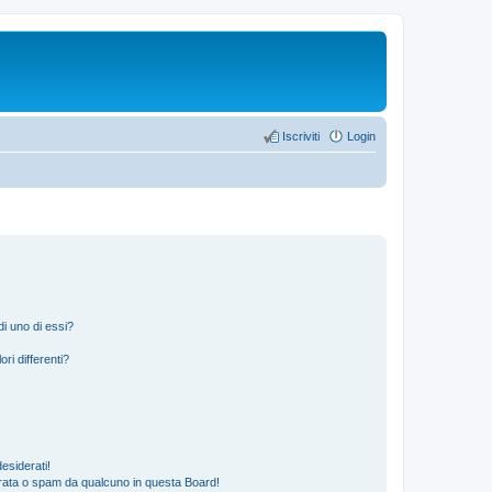
Iscriviti
Login
i uno di essi?
ri differenti?
esiderati!
rata o spam da qualcuno in questa Board!