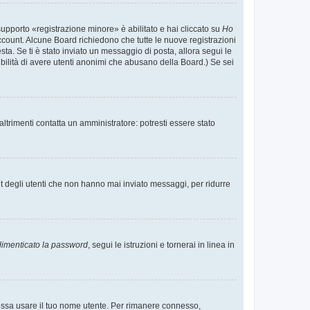
supporto «registrazione minore» è abilitato e hai cliccato su
Ho
o account. Alcune Board richiedono che tutte le nuove registrazioni
esta. Se ti è stato inviato un messaggio di posta, allora segui le
ssibilità di avere utenti anonimi che abusano della Board.) Se sei
ltrimenti contatta un amministratore: potresti essere stato
t degli utenti che non hanno mai inviato messaggi, per ridurre
imenticato la password
, segui le istruzioni e tornerai in linea in
 possa usare il tuo nome utente. Per rimanere connesso,