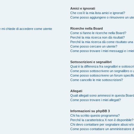
Amici e ignorati
Che cos’è la mia lista amici e ignorati?
Come posso aggiungere o rimuovere un utente
Ricerche nella Board
nte mi chiede di accedere come utente
Come si fanno le ricerche nella Board?
Perché la mia ricerca non dà risultati?
Perché la mia ricerca dà come risultato una
Come posso cercare un utente?
Come posso trovare i miei messaggi e i mie
Sottoscrizioni e segnalibri
Qual è la differenza fra segnalibri e sottoscr
Come posso sottoscrivere un segnalibro o u
Come posso sottoscrivere un forum specifi
Come cancello le mie sottoscrizioni?
Allegati
Quali allegati sono ammessi in questa Boar
Come posso trovare i miei allegati?
Informazioni su phpBB 3
Chi ha scritto questo programma?
Perché la caratteristica X non è disponibile?
Chi devo contattare per segnalare abusi e/o
Come posso contattare un amministratore 