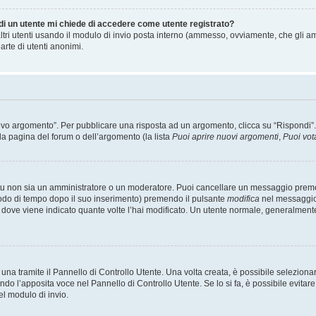
 di un utente mi chiede di accedere come utente registrato?
altri utenti usando il modulo di invio posta interno (ammesso, ovviamente, che gli a
arte di utenti anonimi.
 argomento”. Per pubblicare una risposta ad un argomento, clicca su “Rispondi”. Po
la pagina del forum o dell’argomento (la lista
Puoi aprire nuovi argomenti
,
Puoi vot
 tu non sia un amministratore o un moderatore. Puoi cancellare un messaggio prem
iodo di tempo dopo il suo inserimento) premendo il pulsante
modifica
nel messaggio 
nto dove viene indicato quante volte l’hai modificato. Un utente normale, general
a tramite il Pannello di Controllo Utente. Una volta creata, è possibile seleziona
ndo l’apposita voce nel Pannello di Controllo Utente. Se lo si fa, è possibile evita
el modulo di invio.