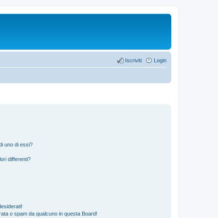
Iscriviti
Login
i uno di essi?
ri differenti?
esiderati!
rata o spam da qualcuno in questa Board!