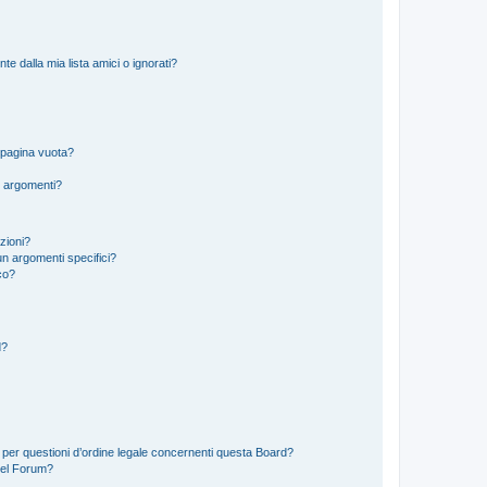
 dalla mia lista amici o ignorati?
 pagina vuota?
i argomenti?
izioni?
n argomenti specifici?
co?
d?
 per questioni d’ordine legale concernenti questa Board?
del Forum?