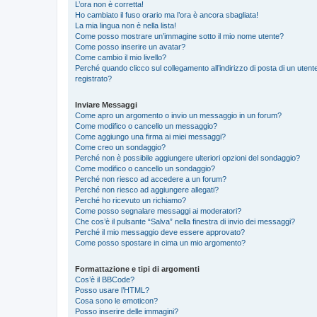
L’ora non è corretta!
Ho cambiato il fuso orario ma l’ora è ancora sbagliata!
La mia lingua non è nella lista!
Come posso mostrare un’immagine sotto il mio nome utente?
Come posso inserire un avatar?
Come cambio il mio livello?
Perché quando clicco sul collegamento all’indirizzo di posta di un ute
registrato?
Inviare Messaggi
Come apro un argomento o invio un messaggio in un forum?
Come modifico o cancello un messaggio?
Come aggiungo una firma ai miei messaggi?
Come creo un sondaggio?
Perché non è possibile aggiungere ulteriori opzioni del sondaggio?
Come modifico o cancello un sondaggio?
Perché non riesco ad accedere a un forum?
Perché non riesco ad aggiungere allegati?
Perché ho ricevuto un richiamo?
Come posso segnalare messaggi ai moderatori?
Che cos’è il pulsante “Salva” nella finestra di invio dei messaggi?
Perché il mio messaggio deve essere approvato?
Come posso spostare in cima un mio argomento?
Formattazione e tipi di argomenti
Cos’è il BBCode?
Posso usare l’HTML?
Cosa sono le emoticon?
Posso inserire delle immagini?