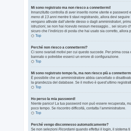
Mi sono registrato ma non riesco a connettermi!
Innanzitutto controlla di aver inserito nome utente e password e
meno di 13 anni
mentre ti stavi registrando, allora devi seguire 
vengano attivate dall’utente stesso o dagli amministratori, prima 
istruzioni; se non hai ricevuto nessun messaggio... sei sicuro ch
sicuro che l’indirizzo di posta che hai usato sia corretto, allora
Top
Perché non riesco a connettermi?
Ci sono svariati motivi per cui questo succede. Per prima cosa c
bannato o potrebbe esserci un errore di configurazione.
Top
Mi sono registrato tempo fa, ma non riesco più a connetterm
È possibile che un amministratore abbia cancellato o disattivat
la grandezza del database. Se il motivo è quest’ultimo registra
Top
Ho perso la mia password!
Niente panico! La tua password non può essere recuperata, ma p
poco tempo. Se riscontro difficoltà, contatta l’amministratore.
Top
Perché vengo disconnesso automaticamente?
Se non selezioni
Ricordami
quando effettui il login, il sistem