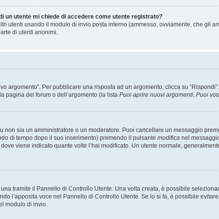
 di un utente mi chiede di accedere come utente registrato?
altri utenti usando il modulo di invio posta interno (ammesso, ovviamente, che gli a
arte di utenti anonimi.
 argomento”. Per pubblicare una risposta ad un argomento, clicca su “Rispondi”. Po
la pagina del forum o dell’argomento (la lista
Puoi aprire nuovi argomenti
,
Puoi vot
 tu non sia un amministratore o un moderatore. Puoi cancellare un messaggio prem
iodo di tempo dopo il suo inserimento) premendo il pulsante
modifica
nel messaggio 
nto dove viene indicato quante volte l’hai modificato. Un utente normale, general
a tramite il Pannello di Controllo Utente. Una volta creata, è possibile seleziona
ndo l’apposita voce nel Pannello di Controllo Utente. Se lo si fa, è possibile evita
el modulo di invio.