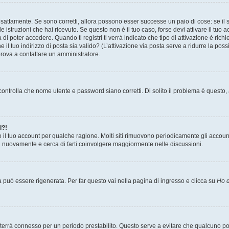
sattamente. Se sono corretti, allora possono esser successe un paio di cose: se il 
le istruzioni che hai ricevuto. Se questo non è il tuo caso, forse devi attivare il tu
di poter accedere. Quando ti registri ti verrà indicato che tipo di attivazione è richi
e il tuo indirizzo di posta sia valido? (L’attivazione via posta serve a ridurre la po
 prova a contattare un amministratore.
ontrolla che nome utente e password siano corretti. Di solito il problema è questo, a
i?!
o il tuo account per qualche ragione. Molti siti rimuovono periodicamente gli accoun
ti nuovamente e cerca di farti coinvolgere maggiormente nelle discussioni.
uò essere rigenerata. Per far questo vai nella pagina di ingresso e clicca su
Ho d
a ti terrà connesso per un periodo prestabilito. Questo serve a evitare che qualcuno