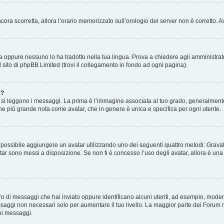
 ancora scorretta, allora l’orario memorizzato sull’orologio del server non è corretto
a oppure nessuno lo ha tradotto nella tua lingua. Prova a chiedere agli amministrator
l sito di phpBB Limited (trovi il collegamento in fondo ad ogni pagina).
e?
 leggono i messaggi. La prima è l’immagine associata al tuo grado, generalmente ha
agine più grande nota come avatar, che in genere è unica e specifica per ogni utente.
” è possibile aggiungere un avatar utilizzando uno dei seguenti quattro metodi: Gra
atar sono messi a disposizione. Se non ti è concesso l’uso degli avatar, allora è un
mero di messaggi che hai inviato oppure identificano alcuni utenti, ad esempio, mode
ssaggi non necessari solo per aumentare il tuo livello. La maggior parte dei Forum
oi messaggi.