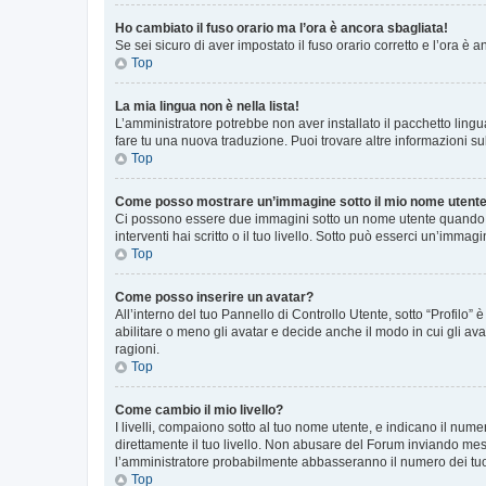
Ho cambiato il fuso orario ma l’ora è ancora sbagliata!
Se sei sicuro di aver impostato il fuso orario corretto e l’ora è
Top
La mia lingua non è nella lista!
L’amministratore potrebbe non aver installato il pacchetto lingu
fare tu una nuova traduzione. Puoi trovare altre informazioni su
Top
Come posso mostrare un’immagine sotto il mio nome utent
Ci possono essere due immagini sotto un nome utente quando si
interventi hai scritto o il tuo livello. Sotto può esserci un’imm
Top
Come posso inserire un avatar?
All’interno del tuo Pannello di Controllo Utente, sotto “Profilo
abilitare o meno gli avatar e decide anche il modo in cui gli av
ragioni.
Top
Come cambio il mio livello?
I livelli, compaiono sotto al tuo nome utente, e indicano il nu
direttamente il tuo livello. Non abusare del Forum inviando me
l’amministratore probabilmente abbasseranno il numero dei tu
Top