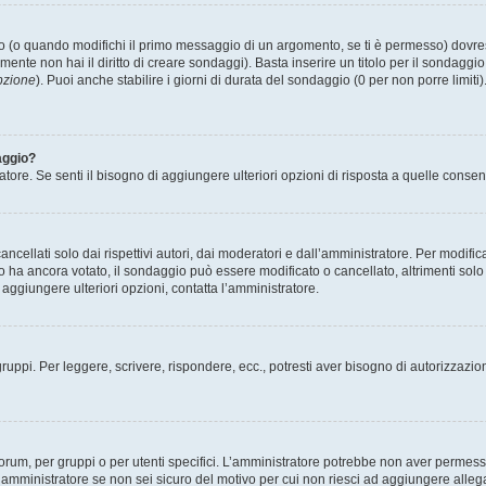
(o quando modifichi il primo messaggio di un argomento, se ti è permesso) dovrest
mente non hai il diritto di creare sondaggi). Basta inserire un titolo per il sondaggi
pzione
). Puoi anche stabilire i giorni di durata del sondaggio (0 per non porre limiti
aggio?
atore. Se senti il bisogno di aggiungere ulteriori opzioni di risposta a quelle consen
cellati solo dai rispettivi autori, dai moderatori e dall’amministratore. Per modifi
 ancora votato, il sondaggio può essere modificato o cancellato, altrimenti solo i 
aggiungere ulteriori opzioni, contatta l’amministratore.
gruppi. Per leggere, scrivere, rispondere, ecc., potresti aver bisogno di autorizzazio
rum, per gruppi o per utenti specifici. L’amministratore potrebbe non aver permesso a
’amministratore se non sei sicuro del motivo per cui non riesci ad aggiungere allega