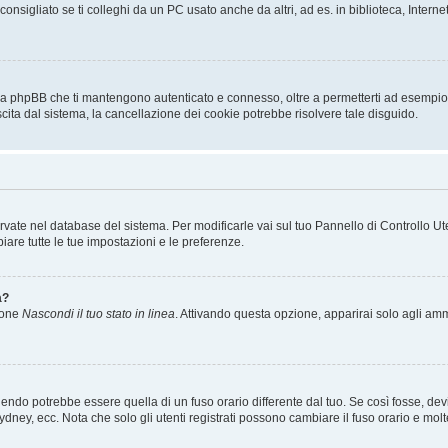
sigliato se ti colleghi da un PC usato anche da altri, ad es. in biblioteca, Internet
 da phpBB che ti mantengono autenticato e connesso, oltre a permetterti ad esempio d
scita dal sistema, la cancellazione dei cookie potrebbe risolvere tale disguido.
servate nel database del sistema. Per modificarle vai sul tuo Pannello di Controllo
re tutte le tue impostazioni e le preferenze.
a?
zione
Nascondi il tuo stato in linea
. Attivando questa opzione, apparirai solo agli ammi
ndo potrebbe essere quella di un fuso orario differente dal tuo. Se così fosse, devi 
ydney, ecc. Nota che solo gli utenti registrati possono cambiare il fuso orario e mol