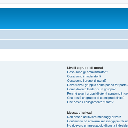
Livelli e gruppi di utenti
Cosa sono gli amministratori?
Cosa sono i moderatori?
Cosa sono i gruppi di utenti?
Dove trovo i gruppi e come posso far parte d
Come divento leader di un gruppo?
Perché alcuni gruppi di utenti appaiono in colo
Che cos’è un gruppo di utenti predefinito?
Che cos’è il collegamento “Staff”?
Messaggi privati
Non riesco ad inviare messaggi privati!
Continuano ad arrivarmi messaggi privati ind
Ho ricevuto un messaggio di posta indeside