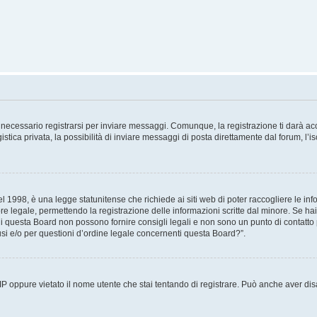
necessario registrarsi per inviare messaggi. Comunque, la registrazione ti darà acce
tica privata, la possibilità di inviare messaggi di posta direttamente dal forum, l’is
 1998, è una legge statunitense che richiede ai siti web di poter raccogliere le info
re legale, permettendo la registrazione delle informazioni scritte dal minore. Se hai
i questa Board non possono fornire consigli legali e non sono un punto di contatto p
i e/o per questioni d’ordine legale concernenti questa Board?”.
 IP oppure vietato il nome utente che stai tentando di registrare. Può anche aver disab