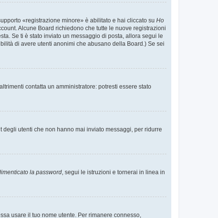
supporto «registrazione minore» è abilitato e hai cliccato su
Ho
o account. Alcune Board richiedono che tutte le nuove registrazioni
esta. Se ti è stato inviato un messaggio di posta, allora segui le
ssibilità di avere utenti anonimi che abusano della Board.) Se sei
ltrimenti contatta un amministratore: potresti essere stato
t degli utenti che non hanno mai inviato messaggi, per ridurre
imenticato la password
, segui le istruzioni e tornerai in linea in
 possa usare il tuo nome utente. Per rimanere connesso,