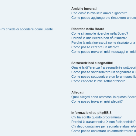
Amici e ignorati
Che cos’è la mia lista amici e ignorati?
Come posso aggiungere o rimuovere un utente
Ricerche nella Board
nte mi chiede di accedere come utente
Come si fanno le ricerche nella Board?
Perché la mia ricerca non dà risultati?
Perché la mia ricerca dà come risultato una
Come posso cercare un utente?
Come posso trovare i miei messaggi e i mie
Sottoscrizioni e segnalibri
Qual è la differenza fra segnalibri e sottoscr
Come posso sottoscrivere un segnalibro o u
Come posso sottoscrivere un forum specifi
Come cancello le mie sottoscrizioni?
Allegati
Quali allegati sono ammessi in questa Boar
Come posso trovare i miei allegati?
Informazioni su phpBB 3
Chi ha scritto questo programma?
Perché la caratteristica X non è disponibile?
Chi devo contattare per segnalare abusi e/o
Come posso contattare un amministratore 