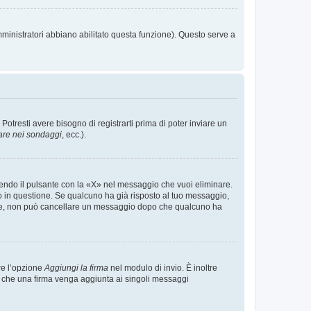
mministratori abbiano abilitato questa funzione). Questo serve a
tresti avere bisogno di registrarti prima di poter inviare un
are nei sondaggi
, ecc.).
endo il pulsante con la «X» nel messaggio che vuoi eliminare.
in questione. Se qualcuno ha già risposto al tuo messaggio,
mente, non può cancellare un messaggio dopo che qualcuno ha
re l’opzione
Aggiungi la firma
nel modulo di invio. È inoltre
re che una firma venga aggiunta ai singoli messaggi