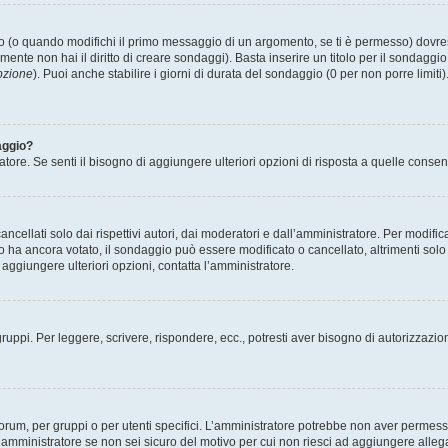
(o quando modifichi il primo messaggio di un argomento, se ti è permesso) dovrest
mente non hai il diritto di creare sondaggi). Basta inserire un titolo per il sondaggi
pzione
). Puoi anche stabilire i giorni di durata del sondaggio (0 per non porre limiti
aggio?
atore. Se senti il bisogno di aggiungere ulteriori opzioni di risposta a quelle consen
cellati solo dai rispettivi autori, dai moderatori e dall’amministratore. Per modifi
 ancora votato, il sondaggio può essere modificato o cancellato, altrimenti solo i 
aggiungere ulteriori opzioni, contatta l’amministratore.
gruppi. Per leggere, scrivere, rispondere, ecc., potresti aver bisogno di autorizzazio
rum, per gruppi o per utenti specifici. L’amministratore potrebbe non aver permesso a
’amministratore se non sei sicuro del motivo per cui non riesci ad aggiungere allega