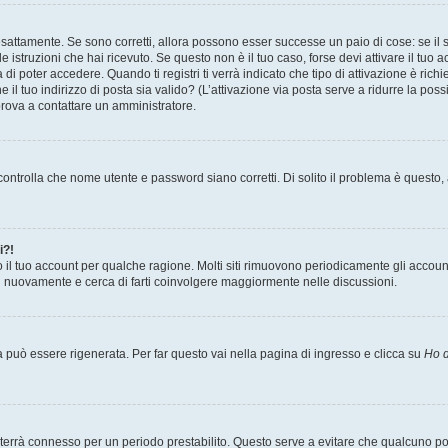
sattamente. Se sono corretti, allora possono esser successe un paio di cose: se il 
le istruzioni che hai ricevuto. Se questo non è il tuo caso, forse devi attivare il tu
di poter accedere. Quando ti registri ti verrà indicato che tipo di attivazione è richi
e il tuo indirizzo di posta sia valido? (L’attivazione via posta serve a ridurre la po
 prova a contattare un amministratore.
ontrolla che nome utente e password siano corretti. Di solito il problema è questo, a
i?!
o il tuo account per qualche ragione. Molti siti rimuovono periodicamente gli accoun
ti nuovamente e cerca di farti coinvolgere maggiormente nelle discussioni.
uò essere rigenerata. Per far questo vai nella pagina di ingresso e clicca su
Ho d
a ti terrà connesso per un periodo prestabilito. Questo serve a evitare che qualcuno