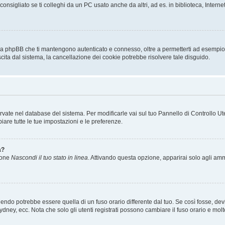
sigliato se ti colleghi da un PC usato anche da altri, ad es. in biblioteca, Internet
 da phpBB che ti mantengono autenticato e connesso, oltre a permetterti ad esempio d
scita dal sistema, la cancellazione dei cookie potrebbe risolvere tale disguido.
servate nel database del sistema. Per modificarle vai sul tuo Pannello di Controllo
re tutte le tue impostazioni e le preferenze.
a?
zione
Nascondi il tuo stato in linea
. Attivando questa opzione, apparirai solo agli ammi
ndo potrebbe essere quella di un fuso orario differente dal tuo. Se così fosse, devi 
ydney, ecc. Nota che solo gli utenti registrati possono cambiare il fuso orario e mol