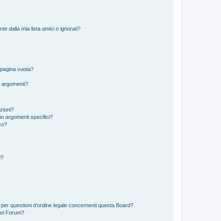
 dalla mia lista amici o ignorati?
 pagina vuota?
i argomenti?
izioni?
n argomenti specifici?
co?
d?
 per questioni d’ordine legale concernenti questa Board?
del Forum?