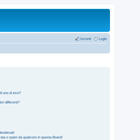
Iscriviti
Login
i uno di essi?
ri differenti?
esiderati!
rata o spam da qualcuno in questa Board!