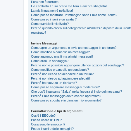
L’ora non è corretta!
Ho cambiato il fuso orario ma l’ora è ancora sbagliata!
La mia lingua non è nella lista!
Come posso mostrare un’immagine sotto il mio nome utente?
Come posso inserire un avatar?
Come cambio il mio livello?
Perché quando clicco sul collegamento all’indirizzo di posta di un ute
registrato?
Inviare Messaggi
Come apro un argomento o invio un messaggio in un forum?
Come modifico o cancello un messaggio?
Come aggiungo una firma ai miei messaggi?
Come creo un sondaggio?
Perché non è possibile aggiungere ulteriori opzioni del sondaggio?
Come modifico o cancello un sondaggio?
Perché non riesco ad accedere a un forum?
Perché non riesco ad aggiungere allegati?
Perché ho ricevuto un richiamo?
Come posso segnalare messaggi ai moderatori?
Che cos’è il pulsante “Salva” nella finestra di invio dei messaggi?
Perché il mio messaggio deve essere approvato?
Come posso spostare in cima un mio argomento?
Formattazione e tipi di argomenti
Cos’è il BBCode?
Posso usare l’HTML?
Cosa sono le emoticon?
Posso inserire delle immagini?