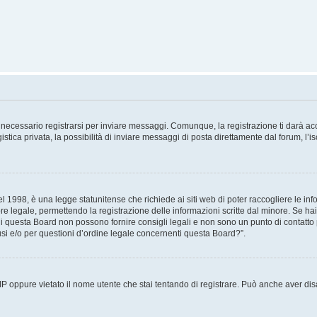
necessario registrarsi per inviare messaggi. Comunque, la registrazione ti darà acce
tica privata, la possibilità di inviare messaggi di posta direttamente dal forum, l’is
 1998, è una legge statunitense che richiede ai siti web di poter raccogliere le info
re legale, permettendo la registrazione delle informazioni scritte dal minore. Se hai
i questa Board non possono fornire consigli legali e non sono un punto di contatto p
i e/o per questioni d’ordine legale concernenti questa Board?”.
 IP oppure vietato il nome utente che stai tentando di registrare. Può anche aver disab