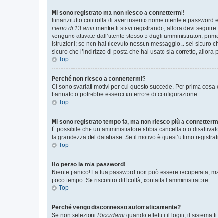
Mi sono registrato ma non riesco a connettermi!
Innanzitutto controlla di aver inserito nome utente e password e
meno di 13 anni
mentre ti stavi registrando, allora devi seguire 
vengano attivate dall’utente stesso o dagli amministratori, prima 
istruzioni; se non hai ricevuto nessun messaggio... sei sicuro ch
sicuro che l’indirizzo di posta che hai usato sia corretto, allora
Top
Perché non riesco a connettermi?
Ci sono svariati motivi per cui questo succede. Per prima cosa c
bannato o potrebbe esserci un errore di configurazione.
Top
Mi sono registrato tempo fa, ma non riesco più a connetterm
È possibile che un amministratore abbia cancellato o disattivat
la grandezza del database. Se il motivo è quest’ultimo registra
Top
Ho perso la mia password!
Niente panico! La tua password non può essere recuperata, ma p
poco tempo. Se riscontro difficoltà, contatta l’amministratore.
Top
Perché vengo disconnesso automaticamente?
Se non selezioni
Ricordami
quando effettui il login, il sistem