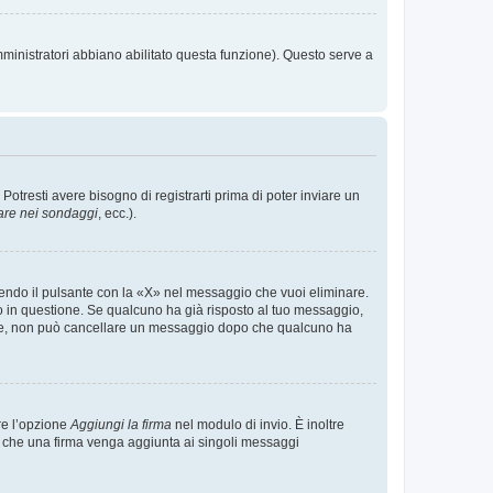
mministratori abbiano abilitato questa funzione). Questo serve a
tresti avere bisogno di registrarti prima di poter inviare un
are nei sondaggi
, ecc.).
endo il pulsante con la «X» nel messaggio che vuoi eliminare.
in questione. Se qualcuno ha già risposto al tuo messaggio,
mente, non può cancellare un messaggio dopo che qualcuno ha
re l’opzione
Aggiungi la firma
nel modulo di invio. È inoltre
re che una firma venga aggiunta ai singoli messaggi