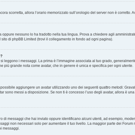
 ancora scorretta, allora l’orario memorizzato sull’orologio del server non è corretto
a oppure nessuno lo ha tradotto nella tua lingua. Prova a chiedere agli amministrator
l sito di phpBB Limited (trovi il collegamento in fondo ad ogni pagina).
e?
 leggono i messaggi. La prima è l’immagine associata al tuo grado, generalmente ha
agine più grande nota come avatar, che in genere è unica e specifica per ogni utente.
” è possibile aggiungere un avatar utilizzando uno dei seguenti quattro metodi: Gra
atar sono messi a disposizione. Se non ti è concesso l’uso degli avatar, allora è un
mero di messaggi che hai inviato oppure identificano alcuni utenti, ad esempio, mode
ssaggi non necessari solo per aumentare il tuo livello. La maggior parte dei Forum
oi messaggi.