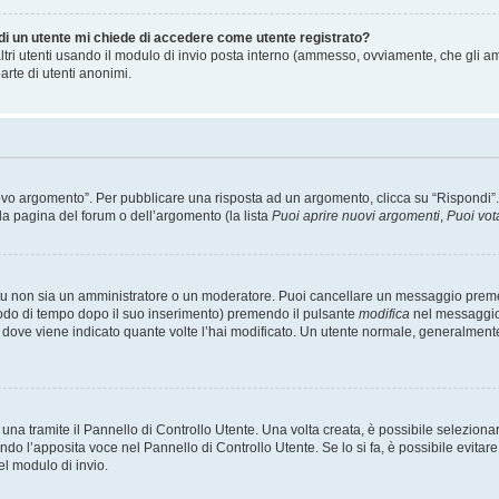
 di un utente mi chiede di accedere come utente registrato?
altri utenti usando il modulo di invio posta interno (ammesso, ovviamente, che gli a
arte di utenti anonimi.
 argomento”. Per pubblicare una risposta ad un argomento, clicca su “Rispondi”. Po
la pagina del forum o dell’argomento (la lista
Puoi aprire nuovi argomenti
,
Puoi vot
 tu non sia un amministratore o un moderatore. Puoi cancellare un messaggio prem
iodo di tempo dopo il suo inserimento) premendo il pulsante
modifica
nel messaggio 
nto dove viene indicato quante volte l’hai modificato. Un utente normale, general
a tramite il Pannello di Controllo Utente. Una volta creata, è possibile seleziona
ndo l’apposita voce nel Pannello di Controllo Utente. Se lo si fa, è possibile evita
el modulo di invio.