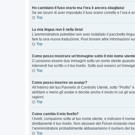
Ho cambiato il fuso orario ma l’ora è ancora sbagliata!
Se sei sicuro di aver impostato il fuso orario corretto e l’ora è
Top
La mia lingua non è nella lista!
L’amministratore potrebbe non aver installato il pacchetto lingu
fare tu una nuova traduzione. Puoi trovare altre informazioni su
Top
Come posso mostrare un’immagine sotto il mio nome utent
Ci possono essere due immagini sotto un nome utente quando si
interventi hai scritto o il tuo livello. Sotto può esserci un’imm
Top
Come posso inserire un avatar?
All’interno del tuo Pannello di Controllo Utente, sotto “Profilo
abilitare o meno gli avatar e decide anche il modo in cui gli av
ragioni.
Top
Come cambio il mio livello?
I livelli, compaiono sotto al tuo nome utente, e indicano il nu
direttamente il tuo livello. Non abusare del Forum inviando me
l’amministratore probabilmente abbasseranno il numero dei tu
Top