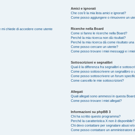
Amici e ignorati
Che cos’è la mia lista amici e ignorati?
Come posso aggiungere o rimuovere un utente
Ricerche nella Board
nte mi chiede di accedere come utente
Come si fanno le ricerche nella Board?
Perché la mia ricerca non dà risultati?
Perché la mia ricerca dà come risultato una
Come posso cercare un utente?
Come posso trovare i miei messaggi e i mie
Sottoscrizioni e segnalibri
Qual è la differenza fra segnalibri e sottoscr
Come posso sottoscrivere un segnalibro o u
Come posso sottoscrivere un forum specifi
Come cancello le mie sottoscrizioni?
Allegati
Quali allegati sono ammessi in questa Boar
Come posso trovare i miei allegati?
Informazioni su phpBB 3
Chi ha scritto questo programma?
Perché la caratteristica X non è disponibile?
Chi devo contattare per segnalare abusi e/o
Come posso contattare un amministratore 