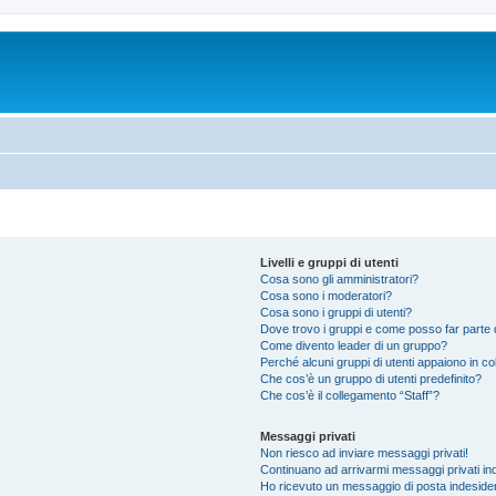
Livelli e gruppi di utenti
Cosa sono gli amministratori?
Cosa sono i moderatori?
Cosa sono i gruppi di utenti?
Dove trovo i gruppi e come posso far parte d
Come divento leader di un gruppo?
Perché alcuni gruppi di utenti appaiono in colo
Che cos’è un gruppo di utenti predefinito?
Che cos’è il collegamento “Staff”?
Messaggi privati
Non riesco ad inviare messaggi privati!
Continuano ad arrivarmi messaggi privati ind
Ho ricevuto un messaggio di posta indeside