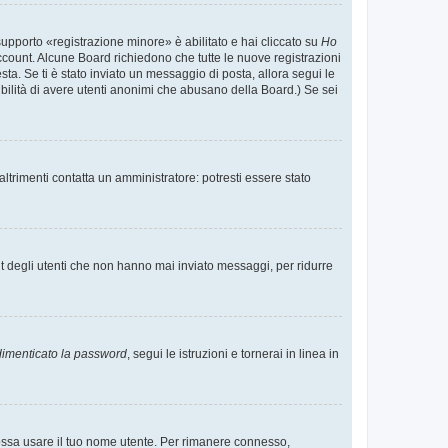
supporto «registrazione minore» è abilitato e hai cliccato su
Ho
o account. Alcune Board richiedono che tutte le nuove registrazioni
esta. Se ti è stato inviato un messaggio di posta, allora segui le
ssibilità di avere utenti anonimi che abusano della Board.) Se sei
ltrimenti contatta un amministratore: potresti essere stato
t degli utenti che non hanno mai inviato messaggi, per ridurre
imenticato la password
, segui le istruzioni e tornerai in linea in
 possa usare il tuo nome utente. Per rimanere connesso,