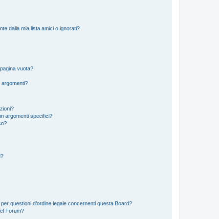
 dalla mia lista amici o ignorati?
 pagina vuota?
i argomenti?
izioni?
n argomenti specifici?
co?
d?
 per questioni d’ordine legale concernenti questa Board?
del Forum?