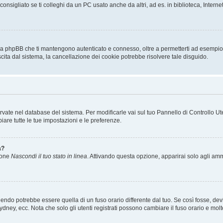
sigliato se ti colleghi da un PC usato anche da altri, ad es. in biblioteca, Internet
 da phpBB che ti mantengono autenticato e connesso, oltre a permetterti ad esempio d
scita dal sistema, la cancellazione dei cookie potrebbe risolvere tale disguido.
servate nel database del sistema. Per modificarle vai sul tuo Pannello di Controllo
re tutte le tue impostazioni e le preferenze.
a?
zione
Nascondi il tuo stato in linea
. Attivando questa opzione, apparirai solo agli ammi
ndo potrebbe essere quella di un fuso orario differente dal tuo. Se così fosse, devi 
ydney, ecc. Nota che solo gli utenti registrati possono cambiare il fuso orario e mol