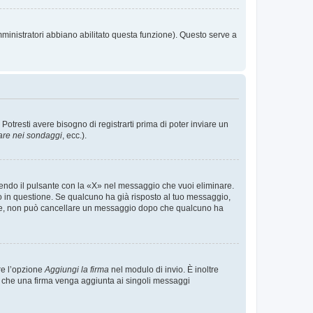
mministratori abbiano abilitato questa funzione). Questo serve a
tresti avere bisogno di registrarti prima di poter inviare un
are nei sondaggi
, ecc.).
endo il pulsante con la «X» nel messaggio che vuoi eliminare.
in questione. Se qualcuno ha già risposto al tuo messaggio,
mente, non può cancellare un messaggio dopo che qualcuno ha
re l’opzione
Aggiungi la firma
nel modulo di invio. È inoltre
re che una firma venga aggiunta ai singoli messaggi