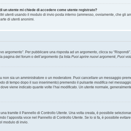
 di un utente mi chiede di accedere come utente registrato?
altri utenti usando il modulo di invio posta interno (ammesso, ovviamente, che gli a
arte di utenti anonimi.
 argomento”. Per pubblicare una risposta ad un argomento, clicca su “Rispondi”. Po
la pagina del forum o dell’argomento (la lista
Puoi aprire nuovi argomenti
,
Puoi vot
 tu non sia un amministratore o un moderatore. Puoi cancellare un messaggio prem
iodo di tempo dopo il suo inserimento) premendo il pulsante
modifica
nel messaggio 
nto dove viene indicato quante volte l’hai modificato. Un utente normale, general
a tramite il Pannello di Controllo Utente. Una volta creata, è possibile seleziona
ndo l’apposita voce nel Pannello di Controllo Utente. Se lo si fa, è possibile evita
el modulo di invio.