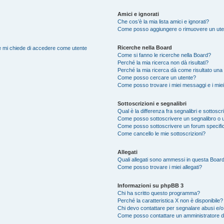
Amici e ignorati
Che cos’è la mia lista amici e ignorati?
Come posso aggiungere o rimuovere un utente
Ricerche nella Board
nte mi chiede di accedere come utente
Come si fanno le ricerche nella Board?
Perché la mia ricerca non dà risultati?
Perché la mia ricerca dà come risultato una
Come posso cercare un utente?
Come posso trovare i miei messaggi e i mie
Sottoscrizioni e segnalibri
Qual è la differenza fra segnalibri e sottoscr
Come posso sottoscrivere un segnalibro o u
Come posso sottoscrivere un forum specifi
Come cancello le mie sottoscrizioni?
Allegati
Quali allegati sono ammessi in questa Boar
Come posso trovare i miei allegati?
Informazioni su phpBB 3
Chi ha scritto questo programma?
Perché la caratteristica X non è disponibile?
Chi devo contattare per segnalare abusi e/o
Come posso contattare un amministratore 