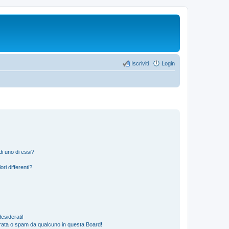
Iscriviti
Login
i uno di essi?
ri differenti?
esiderati!
rata o spam da qualcuno in questa Board!