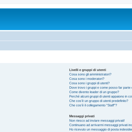
Livelli e gruppi di utenti
Cosa sono gli amministratori?
Cosa sono i moderatori?
Cosa sono i gruppi di utenti?
Dove trovo i gruppi e come posso far parte d
Come divento leader di un gruppo?
Perché alcuni gruppi di utenti appaiono in colo
Che cos’è un gruppo di utenti predefinito?
Che cos’è il collegamento “Staff”?
Messaggi privati
Non riesco ad inviare messaggi privati!
Continuano ad arrivarmi messaggi privati ind
Ho ricevuto un messaggio di posta indeside