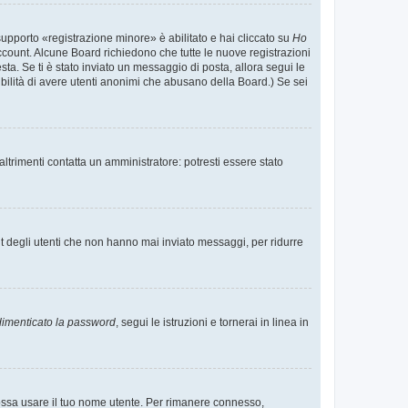
supporto «registrazione minore» è abilitato e hai cliccato su
Ho
o account. Alcune Board richiedono che tutte le nuove registrazioni
esta. Se ti è stato inviato un messaggio di posta, allora segui le
ssibilità di avere utenti anonimi che abusano della Board.) Se sei
ltrimenti contatta un amministratore: potresti essere stato
t degli utenti che non hanno mai inviato messaggi, per ridurre
imenticato la password
, segui le istruzioni e tornerai in linea in
 possa usare il tuo nome utente. Per rimanere connesso,