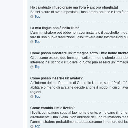
Ho cambiato il fuso orario ma l’ora è ancora sbagliata!
Se sei sicuro di aver impostato il fuso orario corretto e l’ora è
Top
La mia lingua non è nella lista!
L’amministratore potrebbe non aver installato il pacchetto lingu
fare tu una nuova traduzione. Puoi trovare altre informazioni su
Top
Come posso mostrare un’immagine sotto il mio nome utent
Ci possono essere due immagini sotto un nome utente quando si
interventi hai scritto o il tuo livello. Sotto può esserci un’imm
Top
Come posso inserire un avatar?
All’interno del tuo Pannello di Controllo Utente, sotto “Profilo
abilitare o meno gli avatar e decide anche il modo in cui gli av
ragioni.
Top
Come cambio il mio livello?
I livelli, compaiono sotto al tuo nome utente, e indicano il nu
direttamente il tuo livello. Non abusare del Forum inviando me
l’amministratore probabilmente abbasseranno il numero dei tu
Top