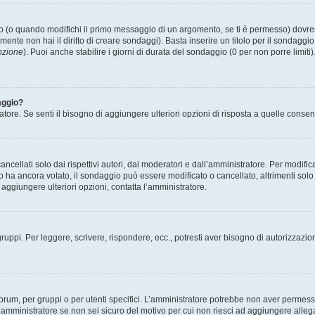
(o quando modifichi il primo messaggio di un argomento, se ti è permesso) dovrest
mente non hai il diritto di creare sondaggi). Basta inserire un titolo per il sondaggi
pzione
). Puoi anche stabilire i giorni di durata del sondaggio (0 per non porre limiti
aggio?
atore. Se senti il bisogno di aggiungere ulteriori opzioni di risposta a quelle consen
cellati solo dai rispettivi autori, dai moderatori e dall’amministratore. Per modifi
 ancora votato, il sondaggio può essere modificato o cancellato, altrimenti solo i 
aggiungere ulteriori opzioni, contatta l’amministratore.
gruppi. Per leggere, scrivere, rispondere, ecc., potresti aver bisogno di autorizzazio
rum, per gruppi o per utenti specifici. L’amministratore potrebbe non aver permesso a
’amministratore se non sei sicuro del motivo per cui non riesci ad aggiungere allega