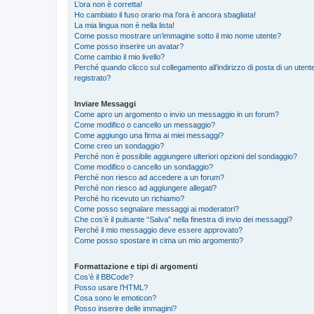
L’ora non è corretta!
Ho cambiato il fuso orario ma l’ora è ancora sbagliata!
La mia lingua non è nella lista!
Come posso mostrare un’immagine sotto il mio nome utente?
Come posso inserire un avatar?
Come cambio il mio livello?
Perché quando clicco sul collegamento all’indirizzo di posta di un ute
registrato?
Inviare Messaggi
Come apro un argomento o invio un messaggio in un forum?
Come modifico o cancello un messaggio?
Come aggiungo una firma ai miei messaggi?
Come creo un sondaggio?
Perché non è possibile aggiungere ulteriori opzioni del sondaggio?
Come modifico o cancello un sondaggio?
Perché non riesco ad accedere a un forum?
Perché non riesco ad aggiungere allegati?
Perché ho ricevuto un richiamo?
Come posso segnalare messaggi ai moderatori?
Che cos’è il pulsante “Salva” nella finestra di invio dei messaggi?
Perché il mio messaggio deve essere approvato?
Come posso spostare in cima un mio argomento?
Formattazione e tipi di argomenti
Cos’è il BBCode?
Posso usare l’HTML?
Cosa sono le emoticon?
Posso inserire delle immagini?