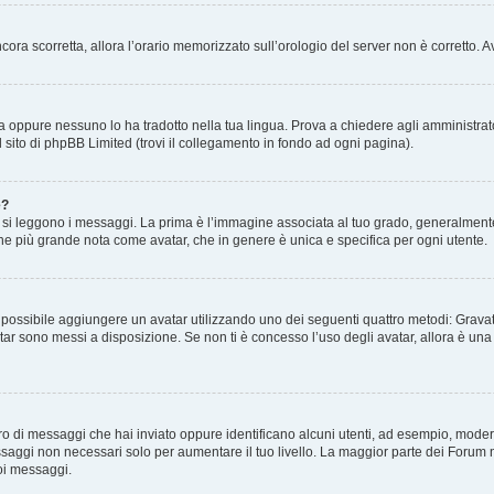
 ancora scorretta, allora l’orario memorizzato sull’orologio del server non è corretto
a oppure nessuno lo ha tradotto nella tua lingua. Prova a chiedere agli amministrator
l sito di phpBB Limited (trovi il collegamento in fondo ad ogni pagina).
e?
 leggono i messaggi. La prima è l’immagine associata al tuo grado, generalmente ha
agine più grande nota come avatar, che in genere è unica e specifica per ogni utente.
” è possibile aggiungere un avatar utilizzando uno dei seguenti quattro metodi: Gra
atar sono messi a disposizione. Se non ti è concesso l’uso degli avatar, allora è un
mero di messaggi che hai inviato oppure identificano alcuni utenti, ad esempio, mode
ssaggi non necessari solo per aumentare il tuo livello. La maggior parte dei Forum
oi messaggi.