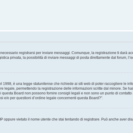
necessario registrarsi per inviare messaggi. Comunque, la registrazione ti darà acce
tica privata, la possibilità di inviare messaggi di posta direttamente dal forum, l’is
 1998, è una legge statunitense che richiede ai siti web di poter raccogliere le info
re legale, permettendo la registrazione delle informazioni scritte dal minore. Se hai
i questa Board non possono fornire consigli legali e non sono un punto di contatto p
i e/o per questioni d’ordine legale concernenti questa Board?”.
 IP oppure vietato il nome utente che stai tentando di registrare. Può anche aver disab