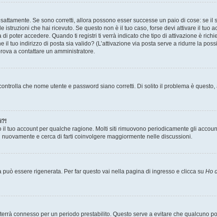
sattamente. Se sono corretti, allora possono esser successe un paio di cose: se il 
le istruzioni che hai ricevuto. Se questo non è il tuo caso, forse devi attivare il tu
di poter accedere. Quando ti registri ti verrà indicato che tipo di attivazione è richi
e il tuo indirizzo di posta sia valido? (L’attivazione via posta serve a ridurre la po
 prova a contattare un amministratore.
ontrolla che nome utente e password siano corretti. Di solito il problema è questo, a
i?!
o il tuo account per qualche ragione. Molti siti rimuovono periodicamente gli accoun
ti nuovamente e cerca di farti coinvolgere maggiormente nelle discussioni.
uò essere rigenerata. Per far questo vai nella pagina di ingresso e clicca su
Ho d
a ti terrà connesso per un periodo prestabilito. Questo serve a evitare che qualcuno