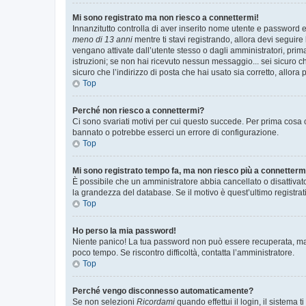
Mi sono registrato ma non riesco a connettermi!
Innanzitutto controlla di aver inserito nome utente e password e
meno di 13 anni
mentre ti stavi registrando, allora devi seguire 
vengano attivate dall’utente stesso o dagli amministratori, prima 
istruzioni; se non hai ricevuto nessun messaggio... sei sicuro ch
sicuro che l’indirizzo di posta che hai usato sia corretto, allora
Top
Perché non riesco a connettermi?
Ci sono svariati motivi per cui questo succede. Per prima cosa c
bannato o potrebbe esserci un errore di configurazione.
Top
Mi sono registrato tempo fa, ma non riesco più a connetterm
È possibile che un amministratore abbia cancellato o disattivat
la grandezza del database. Se il motivo è quest’ultimo registra
Top
Ho perso la mia password!
Niente panico! La tua password non può essere recuperata, ma p
poco tempo. Se riscontro difficoltà, contatta l’amministratore.
Top
Perché vengo disconnesso automaticamente?
Se non selezioni
Ricordami
quando effettui il login, il sistem