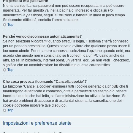
Ho perso la mia password!
Niente panico! La tua password non può essere recuperata, ma può essere
rigenerata. Per far questo vai nella pagina di ingresso e clicca su
Ho
dimenticato la password
, segui le istruzioni e tornerai in linea in poco tempo.
Se riscontro difficoltà, contatta l’amministratore.
Top
Perché vengo disconnesso automaticamente?
Se non selezioni
Ricordami
quando effettui il login, il sistema ti terrà connesso
per un periodo prestabilito. Questo serve a evitare che qualcuno possa usare il
tuo nome utente. Per rimanere connesso, seleziona l’opzione quando entri, ma
ricorda che questo non è consigliato se ti colleghi da un PC usato anche da
altri, ad es. in biblioteca, Internet point, università, ecc. Se non vedi il checkbox,
significa che un amministratore ha disabilitato questa caratteristica.
Top
Che cosa provoca il comando “Cancella cookie”?
La funzione “Cancella cookie” eliminerà tutti i cookie generati da phpBB che ti
mantengono autenticato e connesso, oltre a permetterti ad esempio di tenere
traccia di quello che hai letto, se l’amministrazione ha attivato la funzione. Se
hai avuto problemi di accesso o di uscita dal sistema, la cancellazione dei
cookie potrebbe risolvere tale disguido.
Top
Impostazioni e preferenze utente