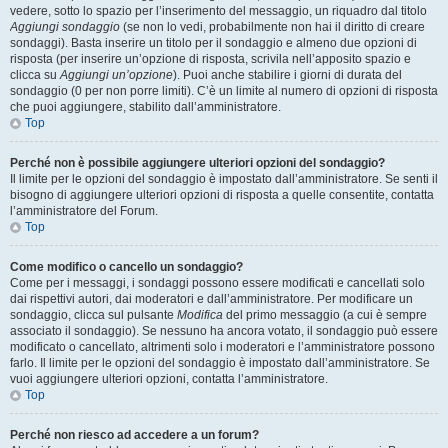
vedere, sotto lo spazio per l’inserimento del messaggio, un riquadro dal titolo
Aggiungi sondaggio
(se non lo vedi, probabilmente non hai il diritto di creare
sondaggi). Basta inserire un titolo per il sondaggio e almeno due opzioni di
risposta (per inserire un’opzione di risposta, scrivila nell’apposito spazio e
clicca su
Aggiungi un’opzione
). Puoi anche stabilire i giorni di durata del
sondaggio (0 per non porre limiti). C’è un limite al numero di opzioni di risposta
che puoi aggiungere, stabilito dall’amministratore.
Top
Perché non è possibile aggiungere ulteriori opzioni del sondaggio?
Il limite per le opzioni del sondaggio è impostato dall’amministratore. Se senti il
bisogno di aggiungere ulteriori opzioni di risposta a quelle consentite, contatta
l’amministratore del Forum.
Top
Come modifico o cancello un sondaggio?
Come per i messaggi, i sondaggi possono essere modificati e cancellati solo
dai rispettivi autori, dai moderatori e dall’amministratore. Per modificare un
sondaggio, clicca sul pulsante
Modifica
del primo messaggio (a cui è sempre
associato il sondaggio). Se nessuno ha ancora votato, il sondaggio può essere
modificato o cancellato, altrimenti solo i moderatori e l’amministratore possono
farlo. Il limite per le opzioni del sondaggio è impostato dall’amministratore. Se
vuoi aggiungere ulteriori opzioni, contatta l’amministratore.
Top
Perché non riesco ad accedere a un forum?