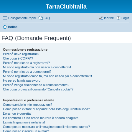
TartaClubItalia
Collegamenti Rapidi
FAQ
Iscriviti
Login
Indice
FAQ (Domande Frequenti)
Connessione e registrazione
Perché devo registrarmi?
Che cosa è COPPA?
Perché non riesco a registrarmi?
Mi sono registrato ma non riesco a connettermi!
Perché non riesco a connettermi?
Mi sono registrato tempo fa, ma non riesco più a connettermi?!
Ho perso la mia password!
Perché vengo disconnesso automaticamente?
Che cosa provoca il comando “Cancella cookie”?
Impostazioni e preferenze utente
Come cambio le mie impostazioni?
Come posso evitare di apparire nella lista degli utenti in linea?
L’ora non è corretta!
Ho cambiato il fuso orario ma l’ora è ancora sbagliata!
La mia lingua non è nella lista!
Come posso mostrare un’immagine sotto il mio nome utente?
Come posso inserire un avatar?