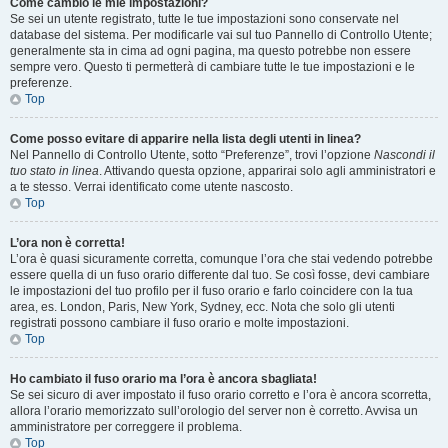
Come cambio le mie impostazioni?
Se sei un utente registrato, tutte le tue impostazioni sono conservate nel
database del sistema. Per modificarle vai sul tuo Pannello di Controllo Utente;
generalmente sta in cima ad ogni pagina, ma questo potrebbe non essere
sempre vero. Questo ti permetterà di cambiare tutte le tue impostazioni e le
preferenze.
Top
Come posso evitare di apparire nella lista degli utenti in linea?
Nel Pannello di Controllo Utente, sotto “Preferenze”, trovi l’opzione
Nascondi il
tuo stato in linea
. Attivando questa opzione, apparirai solo agli amministratori e
a te stesso. Verrai identificato come utente nascosto.
Top
L’ora non è corretta!
L’ora è quasi sicuramente corretta, comunque l’ora che stai vedendo potrebbe
essere quella di un fuso orario differente dal tuo. Se così fosse, devi cambiare
le impostazioni del tuo profilo per il fuso orario e farlo coincidere con la tua
area, es. London, Paris, New York, Sydney, ecc. Nota che solo gli utenti
registrati possono cambiare il fuso orario e molte impostazioni.
Top
Ho cambiato il fuso orario ma l’ora è ancora sbagliata!
Se sei sicuro di aver impostato il fuso orario corretto e l’ora è ancora scorretta,
allora l’orario memorizzato sull’orologio del server non è corretto. Avvisa un
amministratore per correggere il problema.
Top