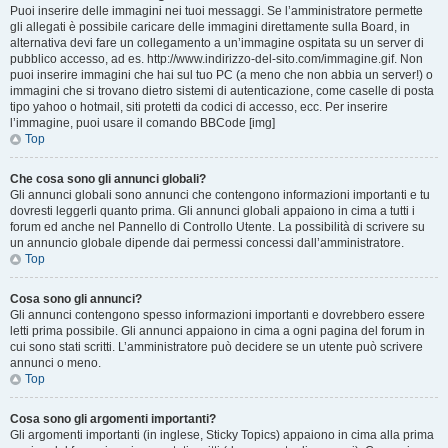
Puoi inserire delle immagini nei tuoi messaggi. Se l’amministratore permette
gli allegati è possibile caricare delle immagini direttamente sulla Board, in
alternativa devi fare un collegamento a un’immagine ospitata su un server di
pubblico accesso, ad es. http://www.indirizzo-del-sito.com/immagine.gif. Non
puoi inserire immagini che hai sul tuo PC (a meno che non abbia un server!) o
immagini che si trovano dietro sistemi di autenticazione, come caselle di posta
tipo yahoo o hotmail, siti protetti da codici di accesso, ecc. Per inserire
l’immagine, puoi usare il comando BBCode [img]
Top
Che cosa sono gli annunci globali?
Gli annunci globali sono annunci che contengono informazioni importanti e tu
dovresti leggerli quanto prima. Gli annunci globali appaiono in cima a tutti i
forum ed anche nel Pannello di Controllo Utente. La possibilità di scrivere su
un annuncio globale dipende dai permessi concessi dall’amministratore.
Top
Cosa sono gli annunci?
Gli annunci contengono spesso informazioni importanti e dovrebbero essere
letti prima possibile. Gli annunci appaiono in cima a ogni pagina del forum in
cui sono stati scritti. L’amministratore può decidere se un utente può scrivere
annunci o meno.
Top
Cosa sono gli argomenti importanti?
Gli argomenti importanti (in inglese, Sticky Topics) appaiono in cima alla prima