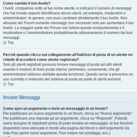
Come cambio il mio livello?
I livelli, compaiono sotto al tuo nome utente, e indicano il numero di messaggi
che hai inviato oppure identificano alcuni utenti, ad esempio, moderatori e
amministratori. In genere, non puoi cambiare direttamente il tuo livello. Non
abusare del Forum inviando messaggi non necessari solo per aumentare il tuo
livello. La maggior parte dei Forum non tollera questo comportamento e il
moderatore o l’amministratore probabilmente abbasseranno il numero dei tuoi
messaggi.
Top
Perché quando clicco sul collegamento all’indirizzo di posta di un utente mi
chiede di accedere come utente registrato?
Solo gli utenti registrati possono inviare messaggi di posta ad altri utenti
usando il modulo di invio posta interno (ammesso, ovviamente, che gli
amministratori abbiano abilitato questa funzione). Questo serve a prevenire un
uso scorretto o malevolo del sistema di posta da parte di utenti anonimi.
Top
Inviare Messaggi
Come apro un argomento o invio un messaggio in un forum?
Per pubblicare un nuovo argomento in un forum, clicca su “Nuovo argomento”.
Per pubblicare una risposta ad un argomento, clicca su “Rispondi”. Potresti
avere bisogno di registrarti prima di poter inviare un messaggio: le tue funzioni
disponibili sono elencate in fondo alla pagina del forum o dell’argomento (la
lista
Puoi aprire nuovi argomenti
,
Puoi votare nei sondaggi
, ecc.).