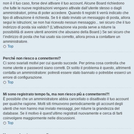
non è il tuo caso, forse devi attivare il tuo account. Alcune Board richiedono
che tutte le nuove registrazioni vengano attivate dall’utente stesso o dagli
amministratori, prima di poter accedere. Quando ti registri ti verrà indicato che
tipo di attivazione è richiesta. Se ti è stato inviato un messaggio di posta, allora
segui le istruzioni; se non hai ricevuto nessun messaggio... sei sicuro che il tuo
indirizzo di posta sia valido? (L’attivazione via posta serve a ridurre la
possibilità di avere utenti anonimi che abusano della Board.) Se sei sicuro che
l’indirizzo di posta che hai usato sia corretto, allora prova a contattare un
amministratore.
Top
Perché non riesco a connettermi?
Ci sono svariati motivi per cui questo succede. Per prima cosa controlla che
nome utente e password siano corretti. Di solito il problema è questo, altrimenti
contatta un amministratore: potresti essere stato bannato o potrebbe esserci un
errore di configurazione.
Top
Mi sono registrato tempo fa, ma non riesco più a connettermi?!
È possibile che un amministratore abbia cancellato o disattivato il tuo account
per qualche ragione. Molti siti rimuovono periodicamente gli account degli
utenti che non hanno mai inviato messaggi, per ridurre la grandezza del
database. Se il motivo è quest’ultimo registrati nuovamente e cerca di farti
coinvolgere maggiormente nelle discussioni.
Top