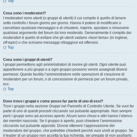
Top
Cosa sono i moderatori?
I moderatori sono utenti (o gruppi di utenti) il cui compito è quello di tenere
sotto controllo i forum giorno per giorno. Hanno il potere di modificare o
cancellare qualsiasi messaggio e di chiudere, riaprire, spostare o rimuovere
qualsiasi argomento del forum da loro moderato. Generalmente il compito dei
moderatori è quello di evitare che gli utenti vadano «fuori tema» (in inglese,
off-topic
) o che scrivano messaggi oltraggiosi ed offensivi.
Top
Cosa sono i gruppi di utenti?
I gruppi permettono agli amministratori di riunire gli utenti. Ogni utente può
appartenere a più gruppi e a ogni gruppo possono venire assegnati diversi
permessi. Questo facilita l’amministratore nelle operazioni di creazione di
moderatori per un forum, o di concessione di permessi per un forum privato,
ecc.
Top
Dove trovo i gruppi e come posso far parte di uno di essi?
Trovi i gruppi nella sezione
Gruppi
nel Pannello di Controllo Utente. Se vuoi far
parte di uno di questi procedi cliccando sul pulsante appropriato. Non sempre
però i gruppi sono ad
accesso aperto
. Alcuni sono chiusi e altri hanno l’elenco
dei membri nascosto. Se il gruppo è aperto, puoi chiedere l’ammissione
cliccando sul pulsante apposito. Dovrai ottenere l’approvazione del
moderatore del gruppo, che potrebbe chiederti perché vuoi unirti al gruppo. Se
il leader di un gruppo non accetta la tua richiesta, sei pregato di non assillarlo: