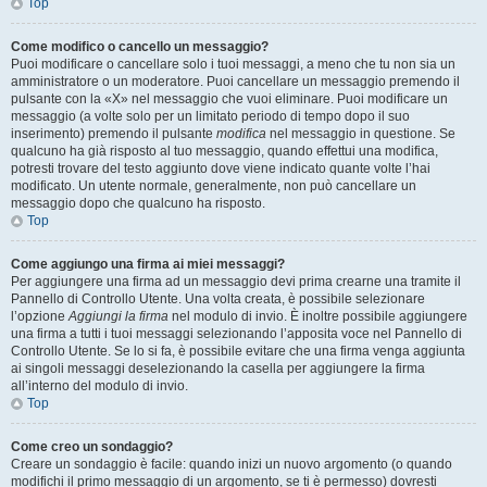
Top
Come modifico o cancello un messaggio?
Puoi modificare o cancellare solo i tuoi messaggi, a meno che tu non sia un
amministratore o un moderatore. Puoi cancellare un messaggio premendo il
pulsante con la «X» nel messaggio che vuoi eliminare. Puoi modificare un
messaggio (a volte solo per un limitato periodo di tempo dopo il suo
inserimento) premendo il pulsante
modifica
nel messaggio in questione. Se
qualcuno ha già risposto al tuo messaggio, quando effettui una modifica,
potresti trovare del testo aggiunto dove viene indicato quante volte l’hai
modificato. Un utente normale, generalmente, non può cancellare un
messaggio dopo che qualcuno ha risposto.
Top
Come aggiungo una firma ai miei messaggi?
Per aggiungere una firma ad un messaggio devi prima crearne una tramite il
Pannello di Controllo Utente. Una volta creata, è possibile selezionare
l’opzione
Aggiungi la firma
nel modulo di invio. È inoltre possibile aggiungere
una firma a tutti i tuoi messaggi selezionando l’apposita voce nel Pannello di
Controllo Utente. Se lo si fa, è possibile evitare che una firma venga aggiunta
ai singoli messaggi deselezionando la casella per aggiungere la firma
all’interno del modulo di invio.
Top
Come creo un sondaggio?
Creare un sondaggio è facile: quando inizi un nuovo argomento (o quando
modifichi il primo messaggio di un argomento, se ti è permesso) dovresti