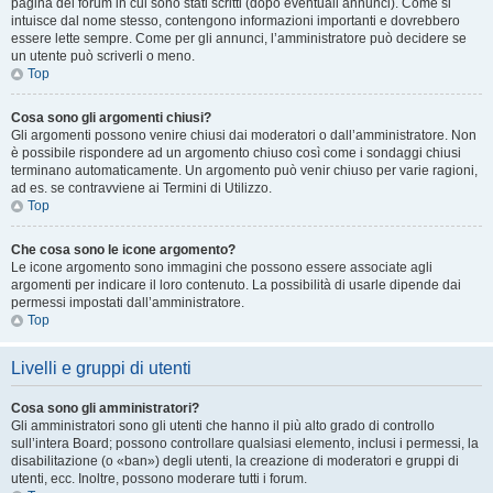
pagina del forum in cui sono stati scritti (dopo eventuali annunci). Come si
intuisce dal nome stesso, contengono informazioni importanti e dovrebbero
essere lette sempre. Come per gli annunci, l’amministratore può decidere se
un utente può scriverli o meno.
Top
Cosa sono gli argomenti chiusi?
Gli argomenti possono venire chiusi dai moderatori o dall’amministratore. Non
è possibile rispondere ad un argomento chiuso così come i sondaggi chiusi
terminano automaticamente. Un argomento può venir chiuso per varie ragioni,
ad es. se contravviene ai Termini di Utilizzo.
Top
Che cosa sono le icone argomento?
Le icone argomento sono immagini che possono essere associate agli
argomenti per indicare il loro contenuto. La possibilità di usarle dipende dai
permessi impostati dall’amministratore.
Top
Livelli e gruppi di utenti
Cosa sono gli amministratori?
Gli amministratori sono gli utenti che hanno il più alto grado di controllo
sull’intera Board; possono controllare qualsiasi elemento, inclusi i permessi, la
disabilitazione (o «ban») degli utenti, la creazione di moderatori e gruppi di
utenti, ecc. Inoltre, possono moderare tutti i forum.