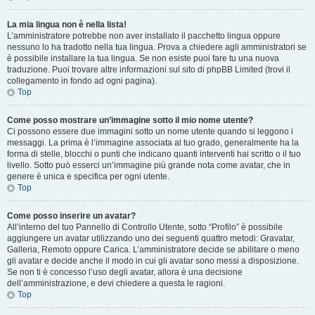
La mia lingua non è nella lista!
L’amministratore potrebbe non aver installato il pacchetto lingua oppure
nessuno lo ha tradotto nella tua lingua. Prova a chiedere agli amministratori se
è possibile installare la tua lingua. Se non esiste puoi fare tu una nuova
traduzione. Puoi trovare altre informazioni sul sito di phpBB Limited (trovi il
collegamento in fondo ad ogni pagina).
Top
Come posso mostrare un’immagine sotto il mio nome utente?
Ci possono essere due immagini sotto un nome utente quando si leggono i
messaggi. La prima è l’immagine associata al tuo grado, generalmente ha la
forma di stelle, blocchi o punti che indicano quanti interventi hai scritto o il tuo
livello. Sotto può esserci un’immagine più grande nota come avatar, che in
genere è unica e specifica per ogni utente.
Top
Come posso inserire un avatar?
All’interno del tuo Pannello di Controllo Utente, sotto “Profilo” è possibile
aggiungere un avatar utilizzando uno dei seguenti quattro metodi: Gravatar,
Galleria, Remoto oppure Carica. L’amministratore decide se abilitare o meno
gli avatar e decide anche il modo in cui gli avatar sono messi a disposizione.
Se non ti è concesso l’uso degli avatar, allora è una decisione
dell’amministrazione, e devi chiedere a questa le ragioni.
Top