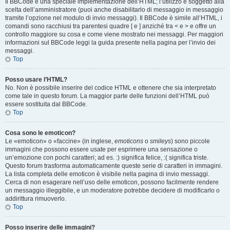
Il BBCode è una speciale implementazione dell’HTML; l’utilizzo è soggetto alla
scelta dell’amministratore (puoi anche disabilitarlo di messaggio in messaggio
tramite l’opzione nel modulo di invio messaggi). Il BBCode è simile all’HTML, i
comandi sono racchiusi tra parentesi quadre [ e ] anziché tra < e > e offre un
controllo maggiore su cosa e come viene mostrato nei messaggi. Per maggiori
informazioni sul BBCode leggi la guida presente nella pagina per l’invio dei
messaggi.
Top
Posso usare l’HTML?
No. Non è possibile inserire del codice HTML e ottenere che sia interpretato
come tale in questo forum. La maggior parte delle funzioni dell’HTML può
essere sostituita dal BBCode.
Top
Cosa sono le emoticon?
Le «emoticon» o «faccine» (in inglese,
emoticons
o
smileys
) sono piccole
immagini che possono essere usate per esprimere una sensazione o
un’emozione con pochi caratteri; ad es. :) significa felice, :( significa triste.
Questo forum trasforma automaticamente queste serie di caratteri in immagini.
La lista completa delle emoticon è visibile nella pagina di invio messaggi.
Cerca di non esagerare nell’uso delle emoticon, possono facilmente rendere
un messaggio illeggibile, e un moderatore potrebbe decidere di modificarlo o
addirittura rimuoverlo.
Top
Posso inserire delle immagini?