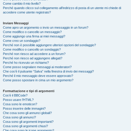
Come cambio il mio livello?
Perché quando clicco sul collegamento all’indirizzo di posta di un utente mi chiede di
accedere come utente registrato?
Inviare Messaggi
Come apro un argomento o invio un messaggio in un forum?
Come modifico o cancello un messaggio?
Come aggiungo una firma ai miei messaggi?
Come creo un sondaggio?
Perché non è possibile aggiungere ulteriori opzioni del sondaggio?
Come modifico o cancello un sondaggio?
Perché non riesco ad accedere a un forum?
Perché non riesco ad aggiungere allegati?
Perché ho ricevuto un richiamo?
Come posso segnalare messaggi ai moderatori?
Che cos’è il pulsante “Salva” nella finestra di invio dei messaggi?
Perché il mio messaggio deve essere approvato?
Come posso spostare in cima un mio argomento?
Formattazione e tipi di argomenti
Cos’è il BBCode?
Posso usare l’HTML?
Cosa sono le emoticon?
Posso inserire delle immagini?
Che cosa sono gli annunci globali?
Cosa sono gli annunci?
Cosa sono gli argomenti importanti?
Cosa sono gli argomenti chiusi?
Che cosa sono le icone argomento?