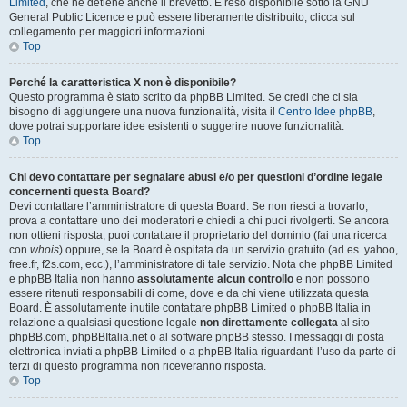
Limited
, che ne detiene anche il brevetto. È reso disponibile sotto la GNU
General Public Licence e può essere liberamente distribuito; clicca sul
collegamento per maggiori informazioni.
Top
Perché la caratteristica X non è disponibile?
Questo programma è stato scritto da phpBB Limited. Se credi che ci sia
bisogno di aggiungere una nuova funzionalità, visita il
Centro Idee phpBB
,
dove potrai supportare idee esistenti o suggerire nuove funzionalità.
Top
Chi devo contattare per segnalare abusi e/o per questioni d’ordine legale
concernenti questa Board?
Devi contattare l’amministratore di questa Board. Se non riesci a trovarlo,
prova a contattare uno dei moderatori e chiedi a chi puoi rivolgerti. Se ancora
non ottieni risposta, puoi contattare il proprietario del dominio (fai una ricerca
con
whois
) oppure, se la Board è ospitata da un servizio gratuito (ad es. yahoo,
free.fr, f2s.com, ecc.), l’amministratore di tale servizio. Nota che phpBB Limited
e phpBB Italia non hanno
assolutamente alcun controllo
e non possono
essere ritenuti responsabili di come, dove e da chi viene utilizzata questa
Board. È assolutamente inutile contattare phpBB Limited o phpBB Italia in
relazione a qualsiasi questione legale
non direttamente collegata
al sito
phpBB.com, phpBBItalia.net o al software phpBB stesso. I messaggi di posta
elettronica inviati a phpBB Limited o a phpBB Italia riguardanti l’uso da parte di
terzi di questo programma non riceveranno risposta.
Top