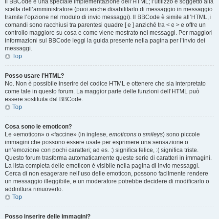
Il BBCode è una speciale implementazione dell’HTML; l’utilizzo è soggetto alla
scelta dell’amministratore (puoi anche disabilitarlo di messaggio in messaggio
tramite l’opzione nel modulo di invio messaggi). Il BBCode è simile all’HTML, i
comandi sono racchiusi tra parentesi quadre [ e ] anziché tra < e > e offre un
controllo maggiore su cosa e come viene mostrato nei messaggi. Per maggiori
informazioni sul BBCode leggi la guida presente nella pagina per l’invio dei
messaggi.
Top
Posso usare l’HTML?
No. Non è possibile inserire del codice HTML e ottenere che sia interpretato
come tale in questo forum. La maggior parte delle funzioni dell’HTML può
essere sostituita dal BBCode.
Top
Cosa sono le emoticon?
Le «emoticon» o «faccine» (in inglese,
emoticons
o
smileys
) sono piccole
immagini che possono essere usate per esprimere una sensazione o
un’emozione con pochi caratteri; ad es. :) significa felice, :( significa triste.
Questo forum trasforma automaticamente queste serie di caratteri in immagini.
La lista completa delle emoticon è visibile nella pagina di invio messaggi.
Cerca di non esagerare nell’uso delle emoticon, possono facilmente rendere
un messaggio illeggibile, e un moderatore potrebbe decidere di modificarlo o
addirittura rimuoverlo.
Top
Posso inserire delle immagini?