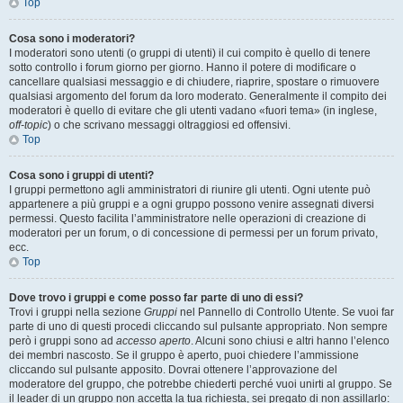
Top
Cosa sono i moderatori?
I moderatori sono utenti (o gruppi di utenti) il cui compito è quello di tenere
sotto controllo i forum giorno per giorno. Hanno il potere di modificare o
cancellare qualsiasi messaggio e di chiudere, riaprire, spostare o rimuovere
qualsiasi argomento del forum da loro moderato. Generalmente il compito dei
moderatori è quello di evitare che gli utenti vadano «fuori tema» (in inglese,
off-topic
) o che scrivano messaggi oltraggiosi ed offensivi.
Top
Cosa sono i gruppi di utenti?
I gruppi permettono agli amministratori di riunire gli utenti. Ogni utente può
appartenere a più gruppi e a ogni gruppo possono venire assegnati diversi
permessi. Questo facilita l’amministratore nelle operazioni di creazione di
moderatori per un forum, o di concessione di permessi per un forum privato,
ecc.
Top
Dove trovo i gruppi e come posso far parte di uno di essi?
Trovi i gruppi nella sezione
Gruppi
nel Pannello di Controllo Utente. Se vuoi far
parte di uno di questi procedi cliccando sul pulsante appropriato. Non sempre
però i gruppi sono ad
accesso aperto
. Alcuni sono chiusi e altri hanno l’elenco
dei membri nascosto. Se il gruppo è aperto, puoi chiedere l’ammissione
cliccando sul pulsante apposito. Dovrai ottenere l’approvazione del
moderatore del gruppo, che potrebbe chiederti perché vuoi unirti al gruppo. Se
il leader di un gruppo non accetta la tua richiesta, sei pregato di non assillarlo: