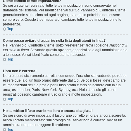
Come cambio le mie impostazioni?
Se sei un utente registrato, tutte le tue impostazioni sono conservate nel
database del sistema. Per modificarle vai sul tuo Pannello di Controllo Utente;
generalmente sta in cima ad ogni pagina, ma questo potrebbe non essere
sempre vero. Questo ti permetterà di cambiare tutte le tue impostazioni e le
preferenze.
Top
Come posso evitare di apparire nella lista degli utenti in linea?
Nel Pannello di Controllo Utente, sotto “Preferenze”, trovi l’opzione
Nascondi il
tuo stato in linea
. Attivando questa opzione, apparirai solo agli amministratori e
a te stesso. Verrai identificato come utente nascosto.
Top
L’ora non è corretta!
L’ora è quasi sicuramente corretta, comunque l’ora che stai vedendo potrebbe
essere quella di un fuso orario differente dal tuo. Se così fosse, devi cambiare
le impostazioni del tuo profilo per il fuso orario e farlo coincidere con la tua
area, es. London, Paris, New York, Sydney, ecc. Nota che solo gli utenti
registrati possono cambiare il fuso orario e molte impostazioni.
Top
Ho cambiato il fuso orario ma l’ora è ancora sbagliata!
Se sei sicuro di aver impostato il fuso orario corretto e l’ora è ancora scorretta,
allora l’orario memorizzato sull’orologio del server non è corretto. Avvisa un
amministratore per correggere il problema.
Top