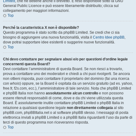
Limited
, che ne detiene anche il brevetto. È reso disponibile sotto la GNU
General Public Licence e può essere liberamente distribuito; clicca sul
collegamento per maggiori informazioni.
Top
Perché la caratteristica X non è disponibile?
Questo programma è stato scritto da phpBB Limited. Se credi che ci sia
bisogno di aggiungere una nuova funzionalità, visita il
Centro Idee phpBB
,
dove potrai supportare idee esistenti o suggerire nuove funzionalità.
Top
Chi devo contattare per segnalare abusi e/o per questioni d’ordine legale
concernenti questa Board?
Devi contattare l’amministratore di questa Board. Se non riesci a trovarlo,
prova a contattare uno dei moderatori e chiedi a chi puoi rivolgerti. Se ancora
non ottieni risposta, puoi contattare il proprietario del dominio (fai una ricerca
con
whois
) oppure, se la Board è ospitata da un servizio gratuito (ad es. yahoo,
free.fr, f2s.com, ecc.), l’amministratore di tale servizio. Nota che phpBB Limited
e phpBB Italia non hanno
assolutamente alcun controllo
e non possono
essere ritenuti responsabili di come, dove e da chi viene utilizzata questa
Board. È assolutamente inutile contattare phpBB Limited o phpBB Italia in
relazione a qualsiasi questione legale
non direttamente collegata
al sito
phpBB.com, phpBBItalia.net o al software phpBB stesso. I messaggi di posta
elettronica inviati a phpBB Limited o a phpBB Italia riguardanti l’uso da parte di
terzi di questo programma non riceveranno risposta.
Top