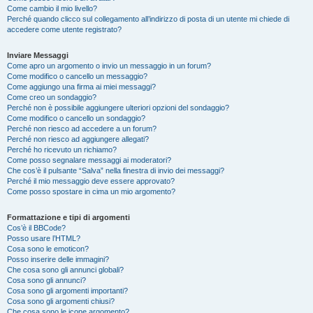
Come cambio il mio livello?
Perché quando clicco sul collegamento all’indirizzo di posta di un utente mi chiede di
accedere come utente registrato?
Inviare Messaggi
Come apro un argomento o invio un messaggio in un forum?
Come modifico o cancello un messaggio?
Come aggiungo una firma ai miei messaggi?
Come creo un sondaggio?
Perché non è possibile aggiungere ulteriori opzioni del sondaggio?
Come modifico o cancello un sondaggio?
Perché non riesco ad accedere a un forum?
Perché non riesco ad aggiungere allegati?
Perché ho ricevuto un richiamo?
Come posso segnalare messaggi ai moderatori?
Che cos’è il pulsante “Salva” nella finestra di invio dei messaggi?
Perché il mio messaggio deve essere approvato?
Come posso spostare in cima un mio argomento?
Formattazione e tipi di argomenti
Cos’è il BBCode?
Posso usare l’HTML?
Cosa sono le emoticon?
Posso inserire delle immagini?
Che cosa sono gli annunci globali?
Cosa sono gli annunci?
Cosa sono gli argomenti importanti?
Cosa sono gli argomenti chiusi?
Che cosa sono le icone argomento?