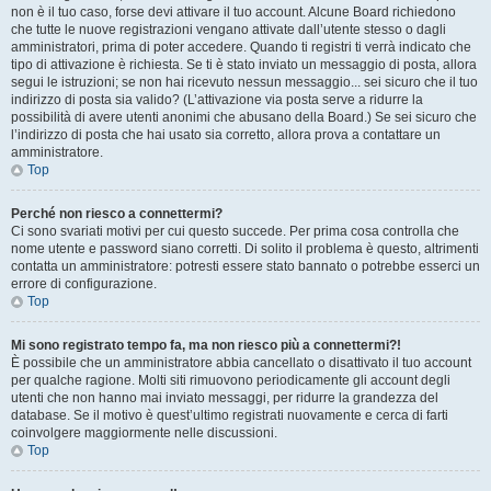
non è il tuo caso, forse devi attivare il tuo account. Alcune Board richiedono
che tutte le nuove registrazioni vengano attivate dall’utente stesso o dagli
amministratori, prima di poter accedere. Quando ti registri ti verrà indicato che
tipo di attivazione è richiesta. Se ti è stato inviato un messaggio di posta, allora
segui le istruzioni; se non hai ricevuto nessun messaggio... sei sicuro che il tuo
indirizzo di posta sia valido? (L’attivazione via posta serve a ridurre la
possibilità di avere utenti anonimi che abusano della Board.) Se sei sicuro che
l’indirizzo di posta che hai usato sia corretto, allora prova a contattare un
amministratore.
Top
Perché non riesco a connettermi?
Ci sono svariati motivi per cui questo succede. Per prima cosa controlla che
nome utente e password siano corretti. Di solito il problema è questo, altrimenti
contatta un amministratore: potresti essere stato bannato o potrebbe esserci un
errore di configurazione.
Top
Mi sono registrato tempo fa, ma non riesco più a connettermi?!
È possibile che un amministratore abbia cancellato o disattivato il tuo account
per qualche ragione. Molti siti rimuovono periodicamente gli account degli
utenti che non hanno mai inviato messaggi, per ridurre la grandezza del
database. Se il motivo è quest’ultimo registrati nuovamente e cerca di farti
coinvolgere maggiormente nelle discussioni.
Top