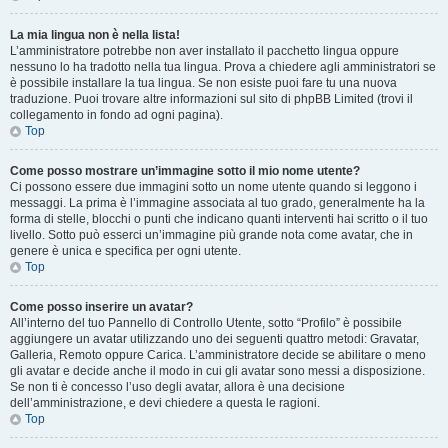
La mia lingua non è nella lista!
L’amministratore potrebbe non aver installato il pacchetto lingua oppure
nessuno lo ha tradotto nella tua lingua. Prova a chiedere agli amministratori se
è possibile installare la tua lingua. Se non esiste puoi fare tu una nuova
traduzione. Puoi trovare altre informazioni sul sito di phpBB Limited (trovi il
collegamento in fondo ad ogni pagina).
Top
Come posso mostrare un’immagine sotto il mio nome utente?
Ci possono essere due immagini sotto un nome utente quando si leggono i
messaggi. La prima è l’immagine associata al tuo grado, generalmente ha la
forma di stelle, blocchi o punti che indicano quanti interventi hai scritto o il tuo
livello. Sotto può esserci un’immagine più grande nota come avatar, che in
genere è unica e specifica per ogni utente.
Top
Come posso inserire un avatar?
All’interno del tuo Pannello di Controllo Utente, sotto “Profilo” è possibile
aggiungere un avatar utilizzando uno dei seguenti quattro metodi: Gravatar,
Galleria, Remoto oppure Carica. L’amministratore decide se abilitare o meno
gli avatar e decide anche il modo in cui gli avatar sono messi a disposizione.
Se non ti è concesso l’uso degli avatar, allora è una decisione
dell’amministrazione, e devi chiedere a questa le ragioni.
Top