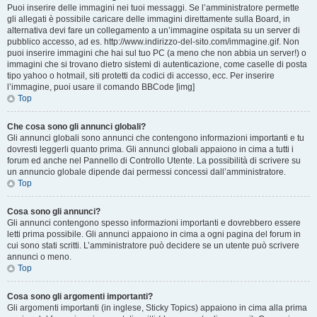
Puoi inserire delle immagini nei tuoi messaggi. Se l’amministratore permette
gli allegati è possibile caricare delle immagini direttamente sulla Board, in
alternativa devi fare un collegamento a un’immagine ospitata su un server di
pubblico accesso, ad es. http://www.indirizzo-del-sito.com/immagine.gif. Non
puoi inserire immagini che hai sul tuo PC (a meno che non abbia un server!) o
immagini che si trovano dietro sistemi di autenticazione, come caselle di posta
tipo yahoo o hotmail, siti protetti da codici di accesso, ecc. Per inserire
l’immagine, puoi usare il comando BBCode [img]
Top
Che cosa sono gli annunci globali?
Gli annunci globali sono annunci che contengono informazioni importanti e tu
dovresti leggerli quanto prima. Gli annunci globali appaiono in cima a tutti i
forum ed anche nel Pannello di Controllo Utente. La possibilità di scrivere su
un annuncio globale dipende dai permessi concessi dall’amministratore.
Top
Cosa sono gli annunci?
Gli annunci contengono spesso informazioni importanti e dovrebbero essere
letti prima possibile. Gli annunci appaiono in cima a ogni pagina del forum in
cui sono stati scritti. L’amministratore può decidere se un utente può scrivere
annunci o meno.
Top
Cosa sono gli argomenti importanti?
Gli argomenti importanti (in inglese, Sticky Topics) appaiono in cima alla prima