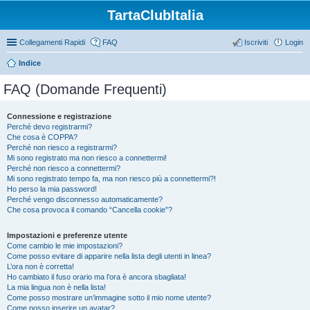
TartaClubItalia
Collegamenti Rapidi
FAQ
Iscriviti
Login
Indice
FAQ (Domande Frequenti)
Connessione e registrazione
Perché devo registrarmi?
Che cosa è COPPA?
Perché non riesco a registrarmi?
Mi sono registrato ma non riesco a connettermi!
Perché non riesco a connettermi?
Mi sono registrato tempo fa, ma non riesco più a connettermi?!
Ho perso la mia password!
Perché vengo disconnesso automaticamente?
Che cosa provoca il comando “Cancella cookie”?
Impostazioni e preferenze utente
Come cambio le mie impostazioni?
Come posso evitare di apparire nella lista degli utenti in linea?
L’ora non è corretta!
Ho cambiato il fuso orario ma l’ora è ancora sbagliata!
La mia lingua non è nella lista!
Come posso mostrare un’immagine sotto il mio nome utente?
Come posso inserire un avatar?