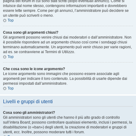
pagina del forum in cui sono stati scritti (dopo eventuali annunci). Come si
intuisce dal nome stesso, contengono informazioni importanti e dovrebbero
essere lette sempre. Come per gli annunci, l’amministratore può decidere se
un utente può scriverli o meno.
Top
Cosa sono gli argomenti chiusi?
Gli argomenti possono venire chiusi dai moderatori o dall’amministratore. Non
è possibile rispondere ad un argomento chiuso così come i sondaggi chiusi
terminano automaticamente. Un argomento può venir chiuso per varie ragioni,
ad es. se contravviene ai Termini di Utilizzo.
Top
Che cosa sono le icone argomento?
Le icone argomento sono immagini che possono essere associate agli
argomenti per indicare il loro contenuto. La possibilità di usarle dipende dai
permessi impostati dall’amministratore.
Top
Livelli e gruppi di utenti
Cosa sono gli amministratori?
Gli amministratori sono gli utenti che hanno il più alto grado di controllo
sull’intera Board; possono controllare qualsiasi elemento, inclusi i permessi, la
disabilitazione (o «ban») degli utenti, la creazione di moderatori e gruppi di
utenti, ecc. Inoltre, possono moderare tutti i forum.