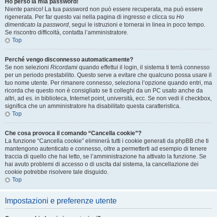
Ho perso la mia password!
Niente panico! La tua password non può essere recuperata, ma può essere
rigenerata. Per far questo vai nella pagina di ingresso e clicca su
Ho
dimenticato la password
, segui le istruzioni e tornerai in linea in poco tempo.
Se riscontro difficoltà, contatta l’amministratore.
Top
Perché vengo disconnesso automaticamente?
Se non selezioni
Ricordami
quando effettui il login, il sistema ti terrà connesso
per un periodo prestabilito. Questo serve a evitare che qualcuno possa usare il
tuo nome utente. Per rimanere connesso, seleziona l’opzione quando entri, ma
ricorda che questo non è consigliato se ti colleghi da un PC usato anche da
altri, ad es. in biblioteca, Internet point, università, ecc. Se non vedi il checkbox,
significa che un amministratore ha disabilitato questa caratteristica.
Top
Che cosa provoca il comando “Cancella cookie”?
La funzione “Cancella cookie” eliminerà tutti i cookie generati da phpBB che ti
mantengono autenticato e connesso, oltre a permetterti ad esempio di tenere
traccia di quello che hai letto, se l’amministrazione ha attivato la funzione. Se
hai avuto problemi di accesso o di uscita dal sistema, la cancellazione dei
cookie potrebbe risolvere tale disguido.
Top
Impostazioni e preferenze utente