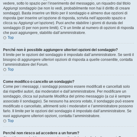
vedere, sotto lo spazio per l’inserimento del messaggio, un riquadro dal titolo
Aggiungi sondaggio
(se non lo vedi, probabilmente non hai il diritto di creare
sondaggi). Basta inserire un titolo per il sondaggio e almeno due opzioni di
risposta (per inserire un’opzione di risposta, scrivila nell’apposito spazio e
clicca su
Aggiungi un’opzione
). Puoi anche stabilire i giorni di durata del
sondaggio (0 per non porre limiti). C’è un limite al numero di opzioni di risposta
che puoi aggiungere, stabilito dall’amministratore.
Top
Perché non è possibile aggiungere ulteriori opzioni del sondaggio?
Il limite per le opzioni del sondaggio è impostato dall’amministratore. Se senti il
bisogno di aggiungere ulteriori opzioni di risposta a quelle consentite, contatta
l’amministratore del Forum.
Top
Come modifico o cancello un sondaggio?
Come per i messaggi, i sondaggi possono essere modificati e cancellati solo
dai rispettivi autori, dai moderatori e dall’amministratore. Per modificare un
sondaggio, clicca sul pulsante
Modifica
del primo messaggio (a cui è sempre
associato il sondaggio). Se nessuno ha ancora votato, il sondaggio può essere
modificato o cancellato, altrimenti solo i moderatori e l’amministratore possono
farlo. Il limite per le opzioni del sondaggio è impostato dall’amministratore. Se
vuoi aggiungere ulteriori opzioni, contatta l’amministratore.
Top
Perché non riesco ad accedere a un forum?