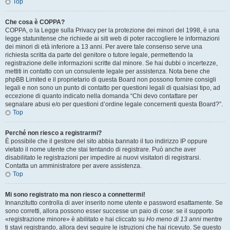
Top
Che cosa è COPPA?
COPPA, o la Legge sulla Privacy per la protezione dei minori del 1998, è una
legge statunitense che richiede ai siti web di poter raccogliere le informazioni
dei minori di età inferiore a 13 anni. Per avere tale consenso serve una
richiesta scritta da parte del genitore o tutore legale, permettendo la
registrazione delle informazioni scritte dal minore. Se hai dubbi o incertezze,
mettiti in contatto con un consulente legale per assistenza. Nota bene che
phpBB Limited e il proprietario di questa Board non possono fornire consigli
legali e non sono un punto di contatto per questioni legali di qualsiasi tipo, ad
eccezione di quanto indicato nella domanda “Chi devo contattare per
segnalare abusi e/o per questioni d’ordine legale concernenti questa Board?”.
Top
Perché non riesco a registrarmi?
È possibile che il gestore del sito abbia bannato il tuo indirizzo IP oppure
vietato il nome utente che stai tentando di registrare. Può anche aver
disabilitato le registrazioni per impedire ai nuovi visitatori di registrarsi.
Contatta un amministratore per avere assistenza.
Top
Mi sono registrato ma non riesco a connettermi!
Innanzitutto controlla di aver inserito nome utente e password esattamente. Se
sono corretti, allora possono esser successe un paio di cose: se il supporto
«registrazione minore» è abilitato e hai cliccato su
Ho meno di 13 anni
mentre
ti stavi registrando, allora devi seguire le istruzioni che hai ricevuto. Se questo