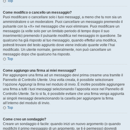
Top
Come modifico o cancello un messaggio?
Puoi modificare o cancellare solo i tuoi messaggi, a meno che tu non sia un
amministratore o un moderatore. Puoi cancellare un messaggio premendo il
pulsante con la «X» nel messaggio che vuoi eliminare. Puoi modificare un
messaggio (a volte solo per un limitato periodo di tempo dopo il suo
inserimento) premendo il pulsante
modifica
nel messaggio in questione. Se
qualcuno ha già risposto al tuo messaggio, quando effettui una modifica,
potresti trovare del testo aggiunto dove viene indicato quante volte l’hai
modificato. Un utente normale, generalmente, non può cancellare un
messaggio dopo che qualcuno ha risposto.
Top
Come aggiungo una firma ai miei messaggi?
Per aggiungere una firma ad un messaggio devi prima crearne una tramite il
Pannello di Controllo Utente. Una volta creata, è possibile selezionare
l’opzione
Aggiungi la firma
nel modulo di invio. È inoltre possibile aggiungere
una firma a tutti i tuoi messaggi selezionando l’apposita voce nel Pannello di
Controllo Utente. Se lo si fa, è possibile evitare che una firma venga aggiunta
ai singoli messaggi deselezionando la casella per aggiungere la firma
all’interno del modulo di invio.
Top
Come creo un sondaggio?
Creare un sondaggio è facile: quando inizi un nuovo argomento (o quando
modifichi il primo messaggio di un argomento, se ti è permesso) dovresti