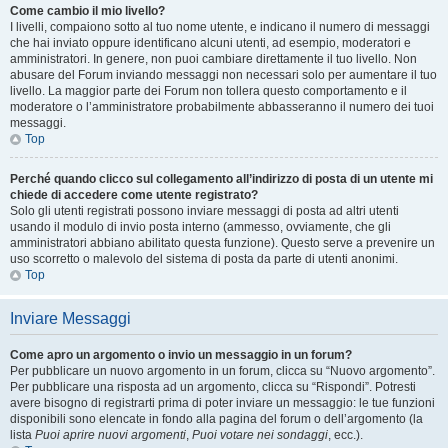
Come cambio il mio livello?
I livelli, compaiono sotto al tuo nome utente, e indicano il numero di messaggi
che hai inviato oppure identificano alcuni utenti, ad esempio, moderatori e
amministratori. In genere, non puoi cambiare direttamente il tuo livello. Non
abusare del Forum inviando messaggi non necessari solo per aumentare il tuo
livello. La maggior parte dei Forum non tollera questo comportamento e il
moderatore o l’amministratore probabilmente abbasseranno il numero dei tuoi
messaggi.
Top
Perché quando clicco sul collegamento all’indirizzo di posta di un utente mi
chiede di accedere come utente registrato?
Solo gli utenti registrati possono inviare messaggi di posta ad altri utenti
usando il modulo di invio posta interno (ammesso, ovviamente, che gli
amministratori abbiano abilitato questa funzione). Questo serve a prevenire un
uso scorretto o malevolo del sistema di posta da parte di utenti anonimi.
Top
Inviare Messaggi
Come apro un argomento o invio un messaggio in un forum?
Per pubblicare un nuovo argomento in un forum, clicca su “Nuovo argomento”.
Per pubblicare una risposta ad un argomento, clicca su “Rispondi”. Potresti
avere bisogno di registrarti prima di poter inviare un messaggio: le tue funzioni
disponibili sono elencate in fondo alla pagina del forum o dell’argomento (la
lista
Puoi aprire nuovi argomenti
,
Puoi votare nei sondaggi
, ecc.).