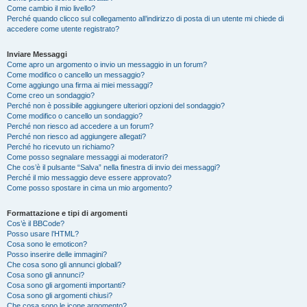
Come cambio il mio livello?
Perché quando clicco sul collegamento all’indirizzo di posta di un utente mi chiede di
accedere come utente registrato?
Inviare Messaggi
Come apro un argomento o invio un messaggio in un forum?
Come modifico o cancello un messaggio?
Come aggiungo una firma ai miei messaggi?
Come creo un sondaggio?
Perché non è possibile aggiungere ulteriori opzioni del sondaggio?
Come modifico o cancello un sondaggio?
Perché non riesco ad accedere a un forum?
Perché non riesco ad aggiungere allegati?
Perché ho ricevuto un richiamo?
Come posso segnalare messaggi ai moderatori?
Che cos’è il pulsante “Salva” nella finestra di invio dei messaggi?
Perché il mio messaggio deve essere approvato?
Come posso spostare in cima un mio argomento?
Formattazione e tipi di argomenti
Cos’è il BBCode?
Posso usare l’HTML?
Cosa sono le emoticon?
Posso inserire delle immagini?
Che cosa sono gli annunci globali?
Cosa sono gli annunci?
Cosa sono gli argomenti importanti?
Cosa sono gli argomenti chiusi?
Che cosa sono le icone argomento?