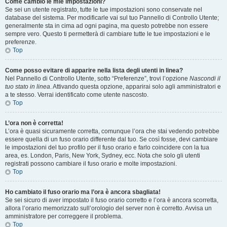
Come cambio le mie impostazioni?
Se sei un utente registrato, tutte le tue impostazioni sono conservate nel
database del sistema. Per modificarle vai sul tuo Pannello di Controllo Utente;
generalmente sta in cima ad ogni pagina, ma questo potrebbe non essere
sempre vero. Questo ti permetterà di cambiare tutte le tue impostazioni e le
preferenze.
Top
Come posso evitare di apparire nella lista degli utenti in linea?
Nel Pannello di Controllo Utente, sotto “Preferenze”, trovi l’opzione
Nascondi il
tuo stato in linea
. Attivando questa opzione, apparirai solo agli amministratori e
a te stesso. Verrai identificato come utente nascosto.
Top
L’ora non è corretta!
L’ora è quasi sicuramente corretta, comunque l’ora che stai vedendo potrebbe
essere quella di un fuso orario differente dal tuo. Se così fosse, devi cambiare
le impostazioni del tuo profilo per il fuso orario e farlo coincidere con la tua
area, es. London, Paris, New York, Sydney, ecc. Nota che solo gli utenti
registrati possono cambiare il fuso orario e molte impostazioni.
Top
Ho cambiato il fuso orario ma l’ora è ancora sbagliata!
Se sei sicuro di aver impostato il fuso orario corretto e l’ora è ancora scorretta,
allora l’orario memorizzato sull’orologio del server non è corretto. Avvisa un
amministratore per correggere il problema.
Top