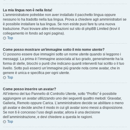
La mia lingua non è nella lista!
L’amministratore potrebbe non aver installato il pacchetto lingua oppure
nessuno lo ha tradotto nella tua lingua. Prova a chiedere agli amministratori se
è possibile installare la tua lingua. Se non esiste puoi fare tu una nuova
traduzione. Puoi trovare altre informazioni sul sito di phpBB Limited (trovi il
collegamento in fondo ad ogni pagina).
Top
Come posso mostrare un’immagine sotto il mio nome utente?
Ci possono essere due immagini sotto un nome utente quando si leggono i
messaggi. La prima è l’immagine associata al tuo grado, generalmente ha la
forma di stelle, blocchi o punti che indicano quanti interventi hai scritto o il tuo
livello. Sotto può esserci un’immagine più grande nota come avatar, che in
genere è unica e specifica per ogni utente.
Top
Come posso inserire un avatar?
All’interno del tuo Pannello di Controllo Utente, sotto “Profilo” è possibile
aggiungere un avatar utilizzando uno dei seguenti quattro metodi: Gravatar,
Galleria, Remoto oppure Carica. L’amministratore decide se abilitare o meno
gli avatar e decide anche il modo in cui gli avatar sono messi a disposizione.
Se non ti è concesso l’uso degli avatar, allora è una decisione
dell’amministrazione, e devi chiedere a questa le ragioni.
Top