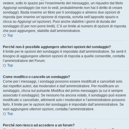
vedere, sotto lo spazio per l’inserimento del messaggio, un riquadro dal titolo
Aggiungi sondaggio
(se non lo vedi, probabilmente non hai il diritto di creare
sondaggi). Basta inserire un titolo per il sondaggio e almeno due opzioni di
risposta (per inserire un’opzione di risposta, scrivila nell’apposito spazio e
clicca su
Aggiungi un’opzione
). Puoi anche stabilire i giorni di durata del
sondaggio (0 per non porre limiti). C’è un limite al numero di opzioni di risposta
che puoi aggiungere, stabilito dall’amministratore.
Top
Perché non è possibile aggiungere ulteriori opzioni del sondaggio?
Il limite per le opzioni del sondaggio è impostato dall’amministratore. Se senti il
bisogno di aggiungere ulteriori opzioni di risposta a quelle consentite, contatta
l’amministratore del Forum.
Top
Come modifico o cancello un sondaggio?
Come per i messaggi, i sondaggi possono essere modificati e cancellati solo
dai rispettivi autori, dai moderatori e dall’amministratore. Per modificare un
sondaggio, clicca sul pulsante
Modifica
del primo messaggio (a cui è sempre
associato il sondaggio). Se nessuno ha ancora votato, il sondaggio può essere
modificato o cancellato, altrimenti solo i moderatori e l’amministratore possono
farlo. Il limite per le opzioni del sondaggio è impostato dall’amministratore. Se
vuoi aggiungere ulteriori opzioni, contatta l’amministratore.
Top
Perché non riesco ad accedere a un forum?