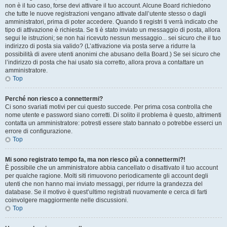
non è il tuo caso, forse devi attivare il tuo account. Alcune Board richiedono
che tutte le nuove registrazioni vengano attivate dall’utente stesso o dagli
amministratori, prima di poter accedere. Quando ti registri ti verrà indicato che
tipo di attivazione è richiesta. Se ti è stato inviato un messaggio di posta, allora
segui le istruzioni; se non hai ricevuto nessun messaggio... sei sicuro che il tuo
indirizzo di posta sia valido? (L’attivazione via posta serve a ridurre la
possibilità di avere utenti anonimi che abusano della Board.) Se sei sicuro che
l’indirizzo di posta che hai usato sia corretto, allora prova a contattare un
amministratore.
Top
Perché non riesco a connettermi?
Ci sono svariati motivi per cui questo succede. Per prima cosa controlla che
nome utente e password siano corretti. Di solito il problema è questo, altrimenti
contatta un amministratore: potresti essere stato bannato o potrebbe esserci un
errore di configurazione.
Top
Mi sono registrato tempo fa, ma non riesco più a connettermi?!
È possibile che un amministratore abbia cancellato o disattivato il tuo account
per qualche ragione. Molti siti rimuovono periodicamente gli account degli
utenti che non hanno mai inviato messaggi, per ridurre la grandezza del
database. Se il motivo è quest’ultimo registrati nuovamente e cerca di farti
coinvolgere maggiormente nelle discussioni.
Top