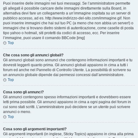
Puoi inserire delle immagini nei tuoi messaggi. Se l’amministratore permette
gli allegati è possibile caricare delle immagini direttamente sulla Board, in
alternativa devi fare un collegamento a un’immagine ospitata su un server di
pubblico accesso, ad es. http://www.indirizzo-del-sito.com/immagine.gif. Non
puoi inserire immagini che hai sul tuo PC (a meno che non abbia un server!) o
immagini che si trovano dietro sistemi di autenticazione, come caselle di posta
tipo yahoo o hotmail, siti protetti da codici di accesso, ecc. Per inserire
l’immagine, puoi usare il comando BBCode [img]
Top
Che cosa sono gli annunci globali?
Gli annunci globali sono annunci che contengono informazioni importanti e tu
dovresti leggerli quanto prima. Gli annunci globali appaiono in cima a tutti i
forum ed anche nel Pannello di Controllo Utente. La possibilità di scrivere su
un annuncio globale dipende dai permessi concessi dall’amministratore.
Top
Cosa sono gli annunci?
Gli annunci contengono spesso informazioni importanti e dovrebbero essere
letti prima possibile. Gli annunci appaiono in cima a ogni pagina del forum in
cui sono stati scritti. L’amministratore può decidere se un utente può scrivere
annunci o meno.
Top
Cosa sono gli argomenti importanti?
Gli argomenti importanti (in inglese, Sticky Topics) appaiono in cima alla prima