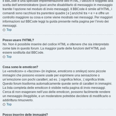
Il BBCode è una speciale implementazione dell’HTML; l’utilizzo è soggetto alla
scelta dell’amministratore (puoi anche disabilitarlo di messaggio in messaggio
tramite l’opzione nel modulo di invio messaggi). Il BBCode è simile all’HTML, i
comandi sono racchiusi tra parentesi quadre [ e ] anziché tra < e > e offre un
controllo maggiore su cosa e come viene mostrato nei messaggi. Per maggiori
informazioni sul BBCode leggi la guida presente nella pagina per l’invio dei
messaggi.
Top
Posso usare l’HTML?
No. Non è possibile inserire del codice HTML e ottenere che sia interpretato
come tale in questo forum. La maggior parte delle funzioni dell’HTML può
essere sostituita dal BBCode.
Top
Cosa sono le emoticon?
Le «emoticon» o «faccine» (in inglese,
emoticons
o
smileys
) sono piccole
immagini che possono essere usate per esprimere una sensazione o
un’emozione con pochi caratteri; ad es. :) significa felice, :( significa triste.
Questo forum trasforma automaticamente queste serie di caratteri in immagini.
La lista completa delle emoticon è visibile nella pagina di invio messaggi.
Cerca di non esagerare nell’uso delle emoticon, possono facilmente rendere
un messaggio illeggibile, e un moderatore potrebbe decidere di modificarlo o
addirittura rimuoverlo.
Top
Posso inserire delle immagini?