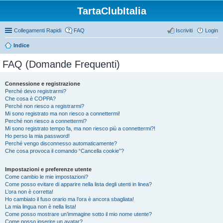
TartaClubItalia
Collegamenti Rapidi
FAQ
Iscriviti
Login
Indice
FAQ (Domande Frequenti)
Connessione e registrazione
Perché devo registrarmi?
Che cosa è COPPA?
Perché non riesco a registrarmi?
Mi sono registrato ma non riesco a connettermi!
Perché non riesco a connettermi?
Mi sono registrato tempo fa, ma non riesco più a connettermi?!
Ho perso la mia password!
Perché vengo disconnesso automaticamente?
Che cosa provoca il comando “Cancella cookie”?
Impostazioni e preferenze utente
Come cambio le mie impostazioni?
Come posso evitare di apparire nella lista degli utenti in linea?
L’ora non è corretta!
Ho cambiato il fuso orario ma l’ora è ancora sbagliata!
La mia lingua non è nella lista!
Come posso mostrare un’immagine sotto il mio nome utente?
Come posso inserire un avatar?