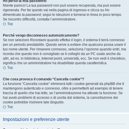
Ho perso la mia password!
Niente panico! La tua password non può essere recuperata, ma può essere
rigenerata. Per far questo vai nella pagina di ingresso e clicca su
Ho
dimenticato la password
, segui le istruzioni e tornerai in linea in poco tempo.
Se riscontro difficoltà, contatta l’amministratore.
Top
Perché vengo disconnesso automaticamente?
Se non selezioni
Ricordami
quando effettui il login, il sistema ti terrà connesso
per un periodo prestabilito. Questo serve a evitare che qualcuno possa usare il
tuo nome utente. Per rimanere connesso, seleziona l’opzione quando entri, ma
ricorda che questo non è consigliato se ti colleghi da un PC usato anche da
altri, ad es. in biblioteca, Internet point, università, ecc. Se non vedi il checkbox,
significa che un amministratore ha disabilitato questa caratteristica.
Top
Che cosa provoca il comando “Cancella cookie”?
La funzione “Cancella cookie” eliminerà tutti i cookie generati da phpBB che ti
mantengono autenticato e connesso, oltre a permetterti ad esempio di tenere
traccia di quello che hai letto, se l’amministrazione ha attivato la funzione. Se
hai avuto problemi di accesso o di uscita dal sistema, la cancellazione dei
cookie potrebbe risolvere tale disguido.
Top
Impostazioni e preferenze utente