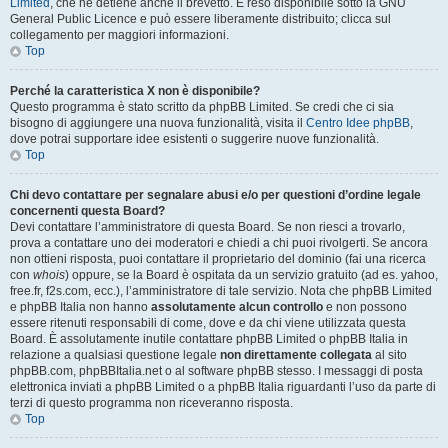
Limited
, che ne detiene anche il brevetto. È reso disponibile sotto la GNU
General Public Licence e può essere liberamente distribuito; clicca sul
collegamento per maggiori informazioni.
Top
Perché la caratteristica X non è disponibile?
Questo programma è stato scritto da phpBB Limited. Se credi che ci sia
bisogno di aggiungere una nuova funzionalità, visita il
Centro Idee phpBB
,
dove potrai supportare idee esistenti o suggerire nuove funzionalità.
Top
Chi devo contattare per segnalare abusi e/o per questioni d’ordine legale
concernenti questa Board?
Devi contattare l’amministratore di questa Board. Se non riesci a trovarlo,
prova a contattare uno dei moderatori e chiedi a chi puoi rivolgerti. Se ancora
non ottieni risposta, puoi contattare il proprietario del dominio (fai una ricerca
con
whois
) oppure, se la Board è ospitata da un servizio gratuito (ad es. yahoo,
free.fr, f2s.com, ecc.), l’amministratore di tale servizio. Nota che phpBB Limited
e phpBB Italia non hanno
assolutamente alcun controllo
e non possono
essere ritenuti responsabili di come, dove e da chi viene utilizzata questa
Board. È assolutamente inutile contattare phpBB Limited o phpBB Italia in
relazione a qualsiasi questione legale
non direttamente collegata
al sito
phpBB.com, phpBBItalia.net o al software phpBB stesso. I messaggi di posta
elettronica inviati a phpBB Limited o a phpBB Italia riguardanti l’uso da parte di
terzi di questo programma non riceveranno risposta.
Top