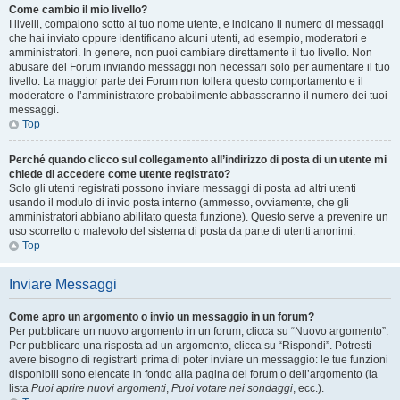
Come cambio il mio livello?
I livelli, compaiono sotto al tuo nome utente, e indicano il numero di messaggi
che hai inviato oppure identificano alcuni utenti, ad esempio, moderatori e
amministratori. In genere, non puoi cambiare direttamente il tuo livello. Non
abusare del Forum inviando messaggi non necessari solo per aumentare il tuo
livello. La maggior parte dei Forum non tollera questo comportamento e il
moderatore o l’amministratore probabilmente abbasseranno il numero dei tuoi
messaggi.
Top
Perché quando clicco sul collegamento all’indirizzo di posta di un utente mi
chiede di accedere come utente registrato?
Solo gli utenti registrati possono inviare messaggi di posta ad altri utenti
usando il modulo di invio posta interno (ammesso, ovviamente, che gli
amministratori abbiano abilitato questa funzione). Questo serve a prevenire un
uso scorretto o malevolo del sistema di posta da parte di utenti anonimi.
Top
Inviare Messaggi
Come apro un argomento o invio un messaggio in un forum?
Per pubblicare un nuovo argomento in un forum, clicca su “Nuovo argomento”.
Per pubblicare una risposta ad un argomento, clicca su “Rispondi”. Potresti
avere bisogno di registrarti prima di poter inviare un messaggio: le tue funzioni
disponibili sono elencate in fondo alla pagina del forum o dell’argomento (la
lista
Puoi aprire nuovi argomenti
,
Puoi votare nei sondaggi
, ecc.).