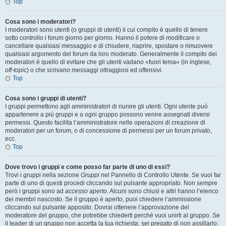
Top
Cosa sono i moderatori?
I moderatori sono utenti (o gruppi di utenti) il cui compito è quello di tenere
sotto controllo i forum giorno per giorno. Hanno il potere di modificare o
cancellare qualsiasi messaggio e di chiudere, riaprire, spostare o rimuovere
qualsiasi argomento del forum da loro moderato. Generalmente il compito dei
moderatori è quello di evitare che gli utenti vadano «fuori tema» (in inglese,
off-topic
) o che scrivano messaggi oltraggiosi ed offensivi.
Top
Cosa sono i gruppi di utenti?
I gruppi permettono agli amministratori di riunire gli utenti. Ogni utente può
appartenere a più gruppi e a ogni gruppo possono venire assegnati diversi
permessi. Questo facilita l’amministratore nelle operazioni di creazione di
moderatori per un forum, o di concessione di permessi per un forum privato,
ecc.
Top
Dove trovo i gruppi e come posso far parte di uno di essi?
Trovi i gruppi nella sezione
Gruppi
nel Pannello di Controllo Utente. Se vuoi far
parte di uno di questi procedi cliccando sul pulsante appropriato. Non sempre
però i gruppi sono ad
accesso aperto
. Alcuni sono chiusi e altri hanno l’elenco
dei membri nascosto. Se il gruppo è aperto, puoi chiedere l’ammissione
cliccando sul pulsante apposito. Dovrai ottenere l’approvazione del
moderatore del gruppo, che potrebbe chiederti perché vuoi unirti al gruppo. Se
il leader di un gruppo non accetta la tua richiesta, sei pregato di non assillarlo: