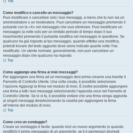
Top
Come modifico o cancello un messaggio?
Puoi modificare o cancellare solo i tuoi messaggi, a meno che tu non sia un
amministratore o un moderatore. Puoi cancellare un messaggio premendo il
pulsante con la «X» nel messaggio che vuoi eliminare. Puoi modificare un
messaggio (a volte solo per un limitato periodo di tempo dopo il suo
inserimento) premendo il pulsante
modifica
nel messaggio in questione. Se
qualcuno ha già risposto al tuo messaggio, quando effettui una modifica,
potresti trovare del testo aggiunto dove viene indicato quante volte l’hai
modificato. Un utente normale, generalmente, non può cancellare un
messaggio dopo che qualcuno ha risposto.
Top
Come aggiungo una firma ai miei messaggi?
Per aggiungere una firma ad un messaggio devi prima crearne una tramite il
Pannello di Controllo Utente. Una volta creata, è possibile selezionare
l’opzione
Aggiungi la firma
nel modulo di invio. È inoltre possibile aggiungere
una firma a tutti i tuoi messaggi selezionando l’apposita voce nel Pannello di
Controllo Utente. Se lo si fa, è possibile evitare che una firma venga aggiunta
ai singoli messaggi deselezionando la casella per aggiungere la firma
all’interno del modulo di invio.
Top
Come creo un sondaggio?
Creare un sondaggio è facile: quando inizi un nuovo argomento (o quando
modifichi il primo messaggio di un argomento, se ti è permesso) dovresti