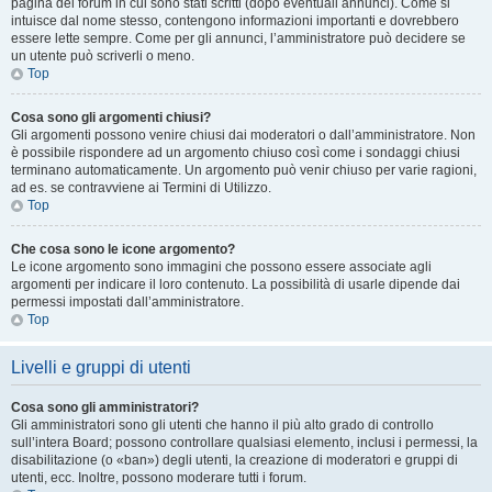
pagina del forum in cui sono stati scritti (dopo eventuali annunci). Come si
intuisce dal nome stesso, contengono informazioni importanti e dovrebbero
essere lette sempre. Come per gli annunci, l’amministratore può decidere se
un utente può scriverli o meno.
Top
Cosa sono gli argomenti chiusi?
Gli argomenti possono venire chiusi dai moderatori o dall’amministratore. Non
è possibile rispondere ad un argomento chiuso così come i sondaggi chiusi
terminano automaticamente. Un argomento può venir chiuso per varie ragioni,
ad es. se contravviene ai Termini di Utilizzo.
Top
Che cosa sono le icone argomento?
Le icone argomento sono immagini che possono essere associate agli
argomenti per indicare il loro contenuto. La possibilità di usarle dipende dai
permessi impostati dall’amministratore.
Top
Livelli e gruppi di utenti
Cosa sono gli amministratori?
Gli amministratori sono gli utenti che hanno il più alto grado di controllo
sull’intera Board; possono controllare qualsiasi elemento, inclusi i permessi, la
disabilitazione (o «ban») degli utenti, la creazione di moderatori e gruppi di
utenti, ecc. Inoltre, possono moderare tutti i forum.