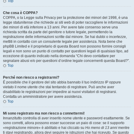
Top
Che cosa è COPPA?
COPPA, o la Legge sulla Privacy per la protezione dei minori del 1998, è una
legge statunitense che richiede ai siti web di poter raccogliere le informazioni
dei minori di età inferiore a 13 anni. Per avere tale consenso serve una
richiesta scritta da parte del genitore o tutore legale, permettendo la
registrazione delle informazioni scritte dal minore. Se hai dubbi o incertezze,
mettiti in contatto con un consulente legale per assistenza. Nota bene che
phpBB Limited e il proprietario di questa Board non possono fornire consigli
legali e non sono un punto di contatto per questioni legali di qualsiasi tipo, ad
eccezione di quanto indicato nella domanda “Chi devo contattare per
segnalare abusi e/o per questioni d’ordine legale concernenti questa Board?”.
Top
Perché non riesco a registrarmi?
È possibile che il gestore del sito abbia bannato il tuo indirizzo IP oppure
vietato il nome utente che stai tentando di registrare. Può anche aver
disabilitato le registrazioni per impedire ai nuovi visitatori di registrarsi.
Contatta un amministratore per avere assistenza.
Top
Mi sono registrato ma non riesco a connettermi!
Innanzitutto controlla di aver inserito nome utente e password esattamente. Se
sono corretti, allora possono esser successe un paio di cose: se il supporto
«registrazione minore» è abilitato e hai cliccato su
Ho meno di 13 anni
mentre
ti stavi registrando, allora devi seguire le istruzioni che hai ricevuto. Se questo