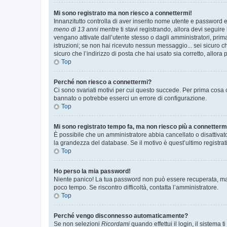
Mi sono registrato ma non riesco a connettermi!
Innanzitutto controlla di aver inserito nome utente e password e
meno di 13 anni
mentre ti stavi registrando, allora devi seguire 
vengano attivate dall’utente stesso o dagli amministratori, prima 
istruzioni; se non hai ricevuto nessun messaggio... sei sicuro ch
sicuro che l’indirizzo di posta che hai usato sia corretto, allora
Top
Perché non riesco a connettermi?
Ci sono svariati motivi per cui questo succede. Per prima cosa c
bannato o potrebbe esserci un errore di configurazione.
Top
Mi sono registrato tempo fa, ma non riesco più a connetterm
È possibile che un amministratore abbia cancellato o disattivat
la grandezza del database. Se il motivo è quest’ultimo registra
Top
Ho perso la mia password!
Niente panico! La tua password non può essere recuperata, ma p
poco tempo. Se riscontro difficoltà, contatta l’amministratore.
Top
Perché vengo disconnesso automaticamente?
Se non selezioni
Ricordami
quando effettui il login, il sistem