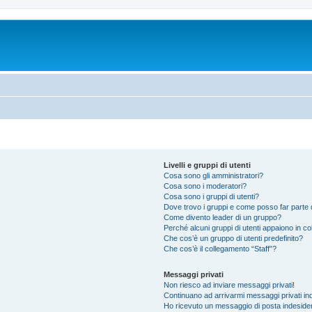
Livelli e gruppi di utenti
Cosa sono gli amministratori?
Cosa sono i moderatori?
Cosa sono i gruppi di utenti?
Dove trovo i gruppi e come posso far parte d
Come divento leader di un gruppo?
Perché alcuni gruppi di utenti appaiono in colo
Che cos’è un gruppo di utenti predefinito?
Che cos’è il collegamento “Staff”?
Messaggi privati
Non riesco ad inviare messaggi privati!
Continuano ad arrivarmi messaggi privati ind
Ho ricevuto un messaggio di posta indeside