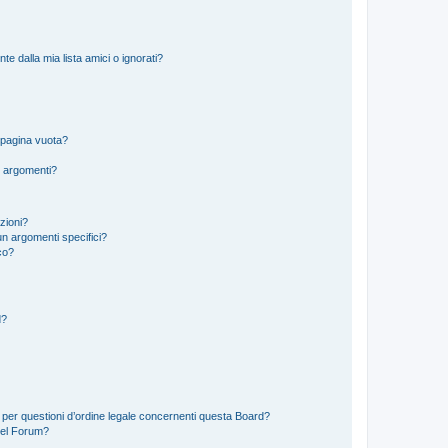
 dalla mia lista amici o ignorati?
 pagina vuota?
i argomenti?
izioni?
n argomenti specifici?
co?
d?
 per questioni d’ordine legale concernenti questa Board?
del Forum?