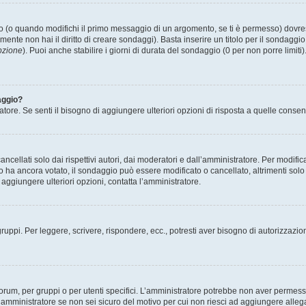
(o quando modifichi il primo messaggio di un argomento, se ti è permesso) dovrest
mente non hai il diritto di creare sondaggi). Basta inserire un titolo per il sondaggi
pzione
). Puoi anche stabilire i giorni di durata del sondaggio (0 per non porre limiti
aggio?
atore. Se senti il bisogno di aggiungere ulteriori opzioni di risposta a quelle consen
cellati solo dai rispettivi autori, dai moderatori e dall’amministratore. Per modifi
 ancora votato, il sondaggio può essere modificato o cancellato, altrimenti solo i 
aggiungere ulteriori opzioni, contatta l’amministratore.
gruppi. Per leggere, scrivere, rispondere, ecc., potresti aver bisogno di autorizzazio
rum, per gruppi o per utenti specifici. L’amministratore potrebbe non aver permesso a
’amministratore se non sei sicuro del motivo per cui non riesci ad aggiungere allega