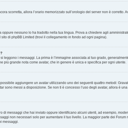
 ancora scorretta, allora l’orario memorizzato sull’orologio del server non è corretto
a oppure nessuno lo ha tradotto nella tua lingua. Prova a chiedere agli amministrator
l sito di phpBB Limited (trovi il collegamento in fondo ad ogni pagina).
e?
 leggono i messaggi. La prima è l’immagine associata al tuo grado, generalmente ha
agine più grande nota come avatar, che in genere è unica e specifica per ogni utente.
” è possibile aggiungere un avatar utilizzando uno dei seguenti quattro metodi: Gra
atar sono messi a disposizione. Se non ti è concesso l’uso degli avatar, allora è un
mero di messaggi che hai inviato oppure identificano alcuni utenti, ad esempio, mode
ssaggi non necessari solo per aumentare il tuo livello. La maggior parte dei Forum
oi messaggi.