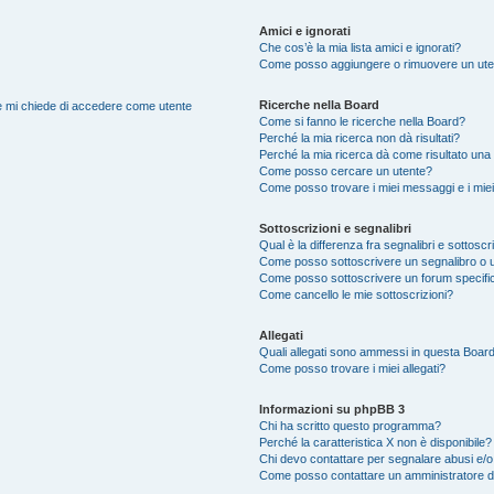
Amici e ignorati
Che cos’è la mia lista amici e ignorati?
Come posso aggiungere o rimuovere un utente
Ricerche nella Board
nte mi chiede di accedere come utente
Come si fanno le ricerche nella Board?
Perché la mia ricerca non dà risultati?
Perché la mia ricerca dà come risultato una
Come posso cercare un utente?
Come posso trovare i miei messaggi e i mie
Sottoscrizioni e segnalibri
Qual è la differenza fra segnalibri e sottoscr
Come posso sottoscrivere un segnalibro o u
Come posso sottoscrivere un forum specifi
Come cancello le mie sottoscrizioni?
Allegati
Quali allegati sono ammessi in questa Boar
Come posso trovare i miei allegati?
Informazioni su phpBB 3
Chi ha scritto questo programma?
Perché la caratteristica X non è disponibile?
Chi devo contattare per segnalare abusi e/o
Come posso contattare un amministratore 