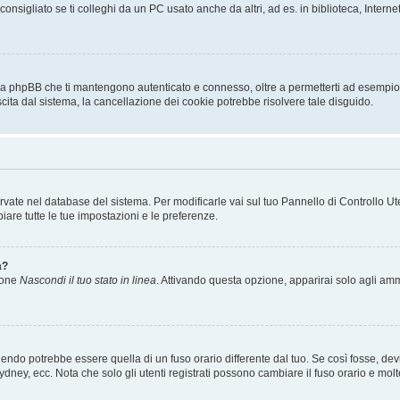
sigliato se ti colleghi da un PC usato anche da altri, ad es. in biblioteca, Internet
 da phpBB che ti mantengono autenticato e connesso, oltre a permetterti ad esempio d
scita dal sistema, la cancellazione dei cookie potrebbe risolvere tale disguido.
servate nel database del sistema. Per modificarle vai sul tuo Pannello di Controllo
re tutte le tue impostazioni e le preferenze.
a?
zione
Nascondi il tuo stato in linea
. Attivando questa opzione, apparirai solo agli ammi
ndo potrebbe essere quella di un fuso orario differente dal tuo. Se così fosse, devi 
ydney, ecc. Nota che solo gli utenti registrati possono cambiare il fuso orario e mol