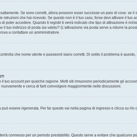
sattamente. Se sono corretti, allora possono esser successe un paio di cose: se il 
le istruzioni che hai ricevuto. Se questo non è il tuo caso, forse devi attivare il tu
di poter accedere. Quando ti registri ti verrà indicato che tipo di attivazione è richi
e il tuo indirizzo di posta sia valido? (L’attivazione via posta serve a ridurre la po
 prova a contattare un amministratore.
ontrolla che nome utente e password siano corretti. Di solito il problema è questo, a
i?!
o il tuo account per qualche ragione. Molti siti rimuovono periodicamente gli accoun
ti nuovamente e cerca di farti coinvolgere maggiormente nelle discussioni.
uò essere rigenerata. Per far questo vai nella pagina di ingresso e clicca su
Ho d
a ti terrà connesso per un periodo prestabilito. Questo serve a evitare che qualcuno