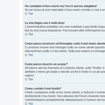
Ho cambiato il fuso orario ma l’ora è ancora sbagliata!
Se sei sicuro di aver impostato il fuso orario corretto e l’ora è
Top
La mia lingua non è nella lista!
L’amministratore potrebbe non aver installato il pacchetto lingu
fare tu una nuova traduzione. Puoi trovare altre informazioni su
Top
Come posso mostrare un’immagine sotto il mio nome utent
Ci possono essere due immagini sotto un nome utente quando si
interventi hai scritto o il tuo livello. Sotto può esserci un’imm
Top
Come posso inserire un avatar?
All’interno del tuo Pannello di Controllo Utente, sotto “Profilo
abilitare o meno gli avatar e decide anche il modo in cui gli av
ragioni.
Top
Come cambio il mio livello?
I livelli, compaiono sotto al tuo nome utente, e indicano il nu
direttamente il tuo livello. Non abusare del Forum inviando me
l’amministratore probabilmente abbasseranno il numero dei tu
Top