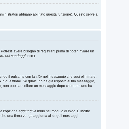
mministratori abbiano abilitato questa funzione). Questo serve a
tresti avere bisogno di registrarti prima di poter inviare un
are nei sondaggi
, ecc.).
endo il pulsante con la «X» nel messaggio che vuoi eliminare.
in questione. Se qualcuno ha già risposto al tuo messaggio,
mente, non può cancellare un messaggio dopo che qualcuno ha
re l’opzione
Aggiungi la firma
nel modulo di invio. È inoltre
re che una firma venga aggiunta ai singoli messaggi