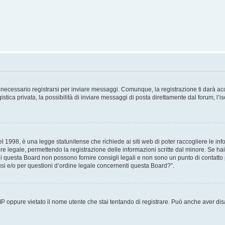
necessario registrarsi per inviare messaggi. Comunque, la registrazione ti darà acce
tica privata, la possibilità di inviare messaggi di posta direttamente dal forum, l’is
 1998, è una legge statunitense che richiede ai siti web di poter raccogliere le info
re legale, permettendo la registrazione delle informazioni scritte dal minore. Se hai
i questa Board non possono fornire consigli legali e non sono un punto di contatto p
i e/o per questioni d’ordine legale concernenti questa Board?”.
 IP oppure vietato il nome utente che stai tentando di registrare. Può anche aver disab