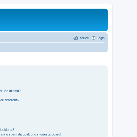
Iscriviti
Login
i uno di essi?
ri differenti?
esiderati!
rata o spam da qualcuno in questa Board!