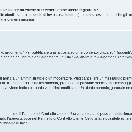
 di un utente mi chiede di accedere come utente registrato?
altri utenti usando il modulo di invio posta interno (ammesso, ovviamente, che gli a
arte di utenti anonimi.
 argomento”. Per pubblicare una risposta ad un argomento, clicca su “Rispondi”. Po
la pagina del forum o dell’argomento (la lista
Puoi aprire nuovi argomenti
,
Puoi vot
 tu non sia un amministratore o un moderatore. Puoi cancellare un messaggio prem
iodo di tempo dopo il suo inserimento) premendo il pulsante
modifica
nel messaggio 
nto dove viene indicato quante volte l’hai modificato. Un utente normale, general
a tramite il Pannello di Controllo Utente. Una volta creata, è possibile seleziona
ndo l’apposita voce nel Pannello di Controllo Utente. Se lo si fa, è possibile evita
el modulo di invio.