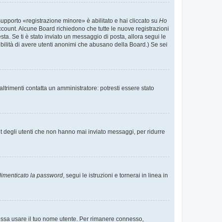
supporto «registrazione minore» è abilitato e hai cliccato su
Ho
o account. Alcune Board richiedono che tutte le nuove registrazioni
esta. Se ti è stato inviato un messaggio di posta, allora segui le
ssibilità di avere utenti anonimi che abusano della Board.) Se sei
ltrimenti contatta un amministratore: potresti essere stato
t degli utenti che non hanno mai inviato messaggi, per ridurre
imenticato la password
, segui le istruzioni e tornerai in linea in
 possa usare il tuo nome utente. Per rimanere connesso,